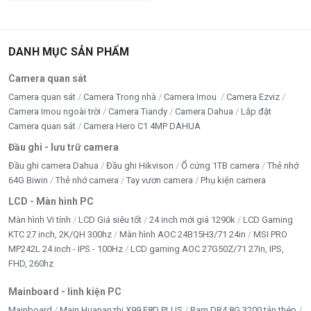
DANH MỤC SẢN PHẨM
Camera quan sát
Camera quan sát
Camera Trong nhà
Camera Imou
Camera Ezviz
Camera Imou ngoài trời
Camera Tiandy
Camera Dahua
Lắp đặt
Camera quan sát
Camera Hero C1 4MP DAHUA
Đầu ghi - lưu trữ camera
Đầu ghi camera Dahua
Đầu ghi Hikvison
Ổ cứng 1TB camera
Thẻ nhớ
64G Biwin
Thẻ nhớ camera
Tay vươn camera
Phụ kiện camera
LCD - Màn hình PC
Màn hình Vi tính
LCD Giá siêu tốt
24 inch mới giá 1290k
LCD Gaming
KTC 27 inch, 2K/QH 300hz
Màn hình AOC 24B15H3/71 24in
MSI PRO
MP242L 24 inch - IPS - 100Hz
LCD gaming AOC 27G50Z/71 27in, IPS,
FHD, 260hz
Mainboard - linh kiện PC
Mainboard
Main Huananzhi X99 F8D PLUS
Ram DR4 8G 3200 tản thép