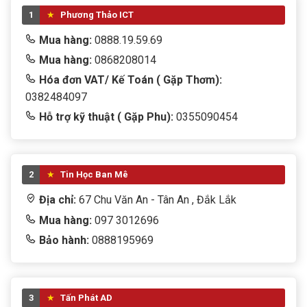
1
Phương Thảo ICT
Mua hàng:
0888.19.59.69
Mua hàng:
0868208014
Hóa đơn VAT/ Kế Toán ( Gặp Thơm):
0382484097
Hỗ trợ kỹ thuật ( Gặp Phu):
0355090454
2
Tin Học Ban Mê
Địa chỉ:
67 Chu Văn An - Tân An , Đắk Lắk
Mua hàng:
097 3012696
Bảo hành:
0888195969
3
Tấn Phát AD