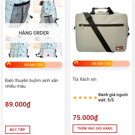
HÀNG ORDER
Đã bán 163
Đã bán 206
Túi Xách xịn
Balo thuyền buồm xinh xắn
nhiều màu
Đánh giá người
★★★★★
viết: 5/5
89.000
₫
75.000
₫
THÊM VÀO GIỎ HÀNG
ĐỌC TIẾP