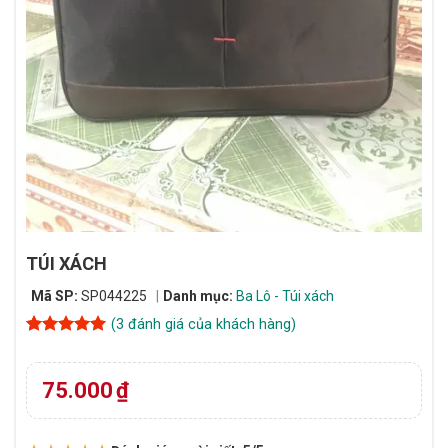
TÚI XÁCH
Mã SP:
SP044225
Danh mục:
Ba Lô - Túi xách
(
3
đánh giá của khách hàng)
5
3
trên 5
dựa trên
đánh giá
75.000
₫