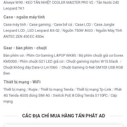
Alseye W90
KEO TẢN NHIỆT COOLER MASTER PRO V2
Tản Nước 240
Leopard TK1
Case - nguồn máy tính
Case máy tính
Case gaming
Case bể cá
Case LCD
Case Jungle
Leopard LCD , LED Leopard AX-02
Nguồn 750W AIGO
Nguồn Máy Tính
ANTEC ZEN 450 EC 450w
Gear - bàn phím - chuột
Bàn phím cơ
Phím Cơ Gaming LAPOP WK85
Bộ phím chuột giả cơ Sorex
KM3000
Phím chuột G21 LED giả cơ
Chuột gaming inphic W1S black
Chuột không dây Dare-U Lm106G
Chuột Gaming G-Net GM103 USB RGB
Đen
Thiết bị mạng - WiFi
Thiết bị mạng
Ruijie
Thiết bị mạng Tenda
Thiết bị mạng Tp-Link
Phát
4G Tenda 4G05 dùng SIM 4G
Switch PoE 8 Cổng Tenda S110PC
Cáp
mạng
CÁC ĐỊA CHỈ MUA HÀNG TẤN PHÁT AD