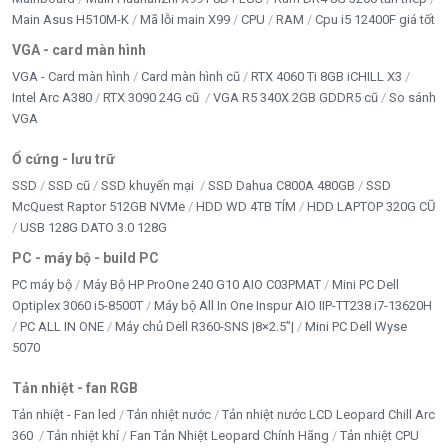
Main Asus H510M-K
Mã lỗi main X99
CPU
RAM
Cpu i5 12400F giá tốt
VGA - card màn hình
VGA - Card màn hình
Card màn hình cũ
RTX 4060 Ti 8GB iCHILL X3
Intel Arc A380
RTX 3090 24G cũ
VGA R5 340X 2GB GDDR5 cũ
So sánh
VGA
Ổ cứng - lưu trữ
SSD
SSD cũ
SSD khuyến mại
SSD Dahua C800A 480GB
SSD
McQuest Raptor 512GB NVMe
HDD WD 4TB TÍM
HDD LAPTOP 320G CŨ
USB 128G DATO 3.0 128G
PC - máy bộ - build PC
PC máy bộ
Máy Bộ HP ProOne 240 G10 AIO C03PMAT
Mini PC Dell
Optiplex 3060 i5-8500T
Máy bộ All In One Inspur AIO IIP-TT238 i7-13620H
PC ALL IN ONE
Máy chủ Dell R360-SNS |8×2.5”|
Mini PC Dell Wyse
5070
Tản nhiệt - fan RGB
Tản nhiệt - Fan led
Tản nhiệt nước
Tản nhiệt nước LCD Leopard Chill Arc
360
Tản nhiệt khí
Fan Tản Nhiệt Leopard Chính Hãng
Tản nhiệt CPU