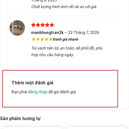
sao
Bấm 5 sao để ủng hộ shop
Chất lượng hình ảnh rất ok so với giá.
Thông số kỹ thuật
Được xếp
manhhungtran2k
–
23 Tháng 7, 2026
hạng
5
5
★★★★★
Đánh giá nhanh
sao
Xuất xứ
Trung Quốc
Túi xách tiện lợi, an toàn, dễ phối đồ, phù
hợp nhu cầu hàng ngày.
Thêm một đánh giá
Bạn phải
đăng nhập
để gửi đánh giá.
Sản phẩm tương tự