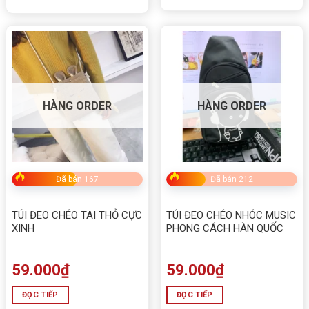
HÀNG ORDER
HÀNG ORDER
Đã bán 167
Đã bán 212
TÚI ĐEO CHÉO TAI THỎ CỰC
TÚI ĐEO CHÉO NHÓC MUSIC
XINH
PHONG CÁCH HÀN QUỐC
59.000
₫
59.000
₫
ĐỌC TIẾP
ĐỌC TIẾP