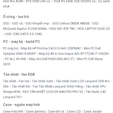
Intel Arc A380
RTX 3090 24G cũ
VGA R5 340X 2GB GDDR5 cũ
So sánh
VGA
Ổ cứng - lưu trữ
SSD
SSD cũ
SSD khuyến mại
SSD Dahua C800A 480GB
SSD
McQuest Raptor 512GB NVMe
HDD WD 4TB TÍM
HDD LAPTOP 320G CŨ
USB 128G DATO 3.0 128G
PC - máy bộ - build PC
PC máy bộ
Máy Bộ HP ProOne 240 G10 AIO C03PMAT
Mini PC Dell
Optiplex 3060 i5-8500T
Máy bộ All In One Inspur AIO IIP-TT238 i7-13620H
PC ALL IN ONE
Máy chủ Dell R360-SNS |8×2.5”|
Mini PC Dell Wyse
5070
Tản nhiệt - fan RGB
Tản nhiệt - Fan led
Tản nhiệt nước
Tản nhiệt nước LCD Leopard Chill Arc
360
Tản nhiệt khí
Fan Tản Nhiệt Leopard Chính Hãng
Tản nhiệt CPU
Alseye W90
KEO TẢN NHIỆT COOLER MASTER PRO V2
Tản Nước 240
Leopard TK1
Case - nguồn máy tính
Case máy tính
Case gaming
Case bể cá
Case LCD
Case Jungle