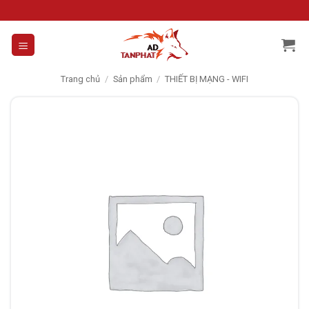
Skip
to
content
Trang chủ
/
Sản phẩm
/
THIẾT BỊ MẠNG - WIFI