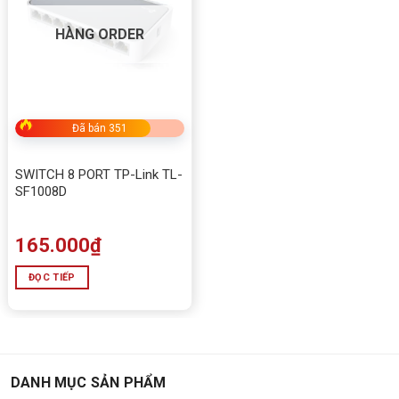
HÀNG ORDER
Đã bán 351
SWITCH 8 PORT TP-Link TL-
SF1008D
165.000
₫
ĐỌC TIẾP
DANH MỤC SẢN PHẨM