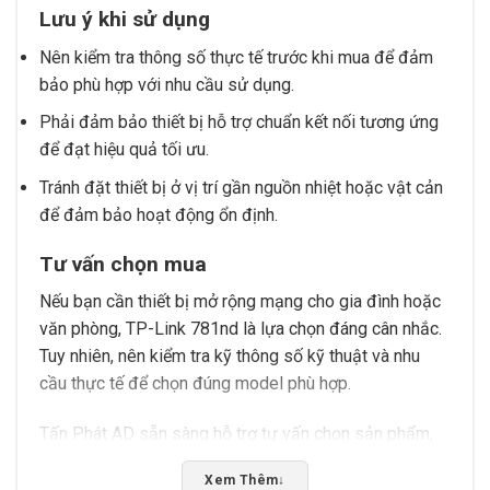
Lưu ý khi sử dụng
Nên kiểm tra thông số thực tế trước khi mua để đảm
bảo phù hợp với nhu cầu sử dụng.
Phải đảm bảo thiết bị hỗ trợ chuẩn kết nối tương ứng
để đạt hiệu quả tối ưu.
Tránh đặt thiết bị ở vị trí gần nguồn nhiệt hoặc vật cản
để đảm bảo hoạt động ổn định.
Tư vấn chọn mua
Nếu bạn cần thiết bị mở rộng mạng cho gia đình hoặc
văn phòng, TP-Link 781nd là lựa chọn đáng cân nhắc.
Tuy nhiên, nên kiểm tra kỹ thông số kỹ thuật và nhu
cầu thực tế để chọn đúng model phù hợp.
Tấn Phát AD sẵn sàng hỗ trợ tư vấn chọn sản phẩm,
kiểm tra tương thích và giao hàng tại Buôn Ma Thuột,
Xem Thêm
↓
Đắk Lắk. Liên hệ để được hỗ trợ tận tình.