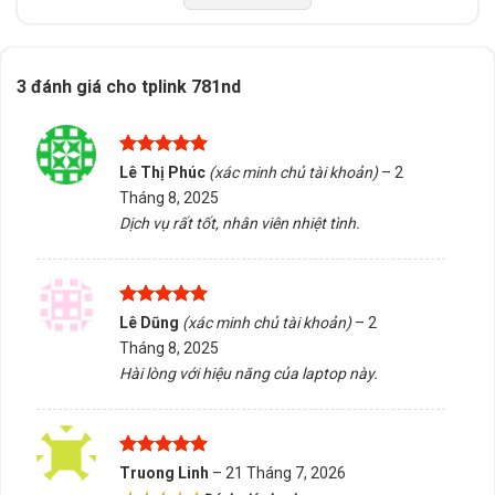
5/5 - (1 bình chọn)
3 đánh giá cho
tplink 781nd
Bấm 5 sao để ủng hộ shop
Được xếp
Lê Thị Phúc
(xác minh chủ tài khoản)
–
2
Thông số kỹ thuật
hạng
5
5
Tháng 8, 2025
sao
Dịch vụ rất tốt, nhân viên nhiệt tình.
Xuất xứ
Trung Quốc
Được xếp
Lê Dũng
(xác minh chủ tài khoản)
–
2
hạng
5
5
Tháng 8, 2025
sao
Hài lòng với hiệu năng của laptop này.
Được xếp
Truong Linh
–
21 Tháng 7, 2026
hạng
5
5