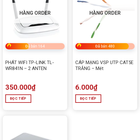
HÀNG ORDER
HÀNG ORDER
Đã bán 164
Đã bán 480
PHÁT WIFI TP-LINK TL-
CÁP MẠNG VSP UTP CAT5E
WR841N – 2 ANTEN
TRẮNG – Mét
350.000
₫
6.000
₫
ĐỌC TIẾP
ĐỌC TIẾP