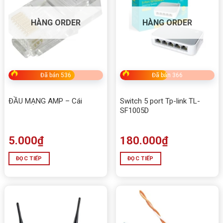
HÀNG ORDER
HÀNG ORDER
Đã bán 536
Đã bán 366
ĐẦU MẠNG AMP – Cái
Switch 5 port Tp-link TL-
SF1005D
5.000
₫
180.000
₫
ĐỌC TIẾP
ĐỌC TIẾP