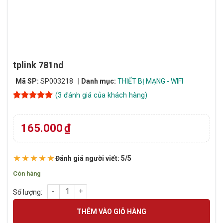
tplink 781nd
Mã SP:
SP003218
Danh mục:
THIẾT BỊ MẠNG - WIFI
(
3
đánh giá của khách hàng)
5
3
trên 5
dựa trên
đánh giá
165.000
₫
★★★★★
Đánh giá người viết: 5/5
Còn hàng
tplink 781nd số lượng
THÊM VÀO GIỎ HÀNG