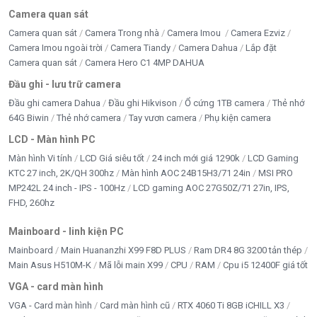
Camera quan sát
Camera quan sát
Camera Trong nhà
Camera Imou
Camera Ezviz
Camera Imou ngoài trời
Camera Tiandy
Camera Dahua
Lắp đặt
Camera quan sát
Camera Hero C1 4MP DAHUA
Đầu ghi - lưu trữ camera
Đầu ghi camera Dahua
Đầu ghi Hikvison
Ổ cứng 1TB camera
Thẻ nhớ
64G Biwin
Thẻ nhớ camera
Tay vươn camera
Phụ kiện camera
LCD - Màn hình PC
Màn hình Vi tính
LCD Giá siêu tốt
24 inch mới giá 1290k
LCD Gaming
KTC 27 inch, 2K/QH 300hz
Màn hình AOC 24B15H3/71 24in
MSI PRO
MP242L 24 inch - IPS - 100Hz
LCD gaming AOC 27G50Z/71 27in, IPS,
FHD, 260hz
Mainboard - linh kiện PC
Mainboard
Main Huananzhi X99 F8D PLUS
Ram DR4 8G 3200 tản thép
Main Asus H510M-K
Mã lỗi main X99
CPU
RAM
Cpu i5 12400F giá tốt
VGA - card màn hình
VGA - Card màn hình
Card màn hình cũ
RTX 4060 Ti 8GB iCHILL X3