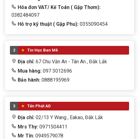
Hóa đơn VAT/ Kế Toán ( Gặp Thơm):
0382484097
Hỗ trợ kỹ thuật ( Gặp Phu):
0355090454
2
Tin Học Ban Mê
Địa chỉ:
67 Chu Văn An - Tân An , Đắk Lắk
Mua hàng:
097 3012696
Bảo hành:
0888195969
3
Tấn Phát AD
Địa chỉ:
02/13 Y Wang , Eakao, Đắk Lắk
Mrs Thy:
0971504411
Mr Tín:
0949579078