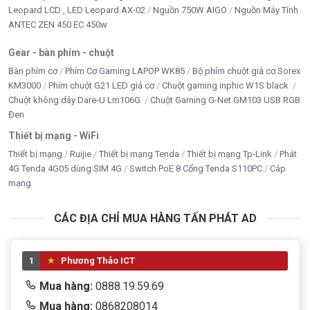
Leopard LCD , LED Leopard AX-02
Nguồn 750W AIGO
Nguồn Máy Tính
ANTEC ZEN 450 EC 450w
Gear - bàn phím - chuột
Bàn phím cơ
Phím Cơ Gaming LAPOP WK85
Bộ phím chuột giả cơ Sorex
KM3000
Phím chuột G21 LED giả cơ
Chuột gaming inphic W1S black
Chuột không dây Dare-U Lm106G
Chuột Gaming G-Net GM103 USB RGB
Đen
Thiết bị mạng - WiFi
Thiết bị mạng
Ruijie
Thiết bị mạng Tenda
Thiết bị mạng Tp-Link
Phát
4G Tenda 4G05 dùng SIM 4G
Switch PoE 8 Cổng Tenda S110PC
Cáp
mạng
CÁC ĐỊA CHỈ MUA HÀNG TẤN PHÁT AD
1
Phương Thảo ICT
Mua hàng:
0888.19.59.69
Mua hàng:
0868208014