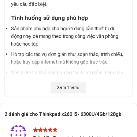
yêu cầu đặc biệt.
Tình huống sử dụng phù hợp
Sản phẩm phù hợp cho người dùng cần thiết bị di
động nhẹ, dễ mang theo trong công việc văn phòng
hoặc học tập.
Hỗ trợ các tác vụ đơn giản như soạn thảo, trình chiếu,
hoặc truy cập internet mà không gặp trục trặc.
Nên kiểm tra khả năng tương thích với phần mềm cần
sử dụng trước khi mua để tránh tình trạng không hỗ
trợ.
Xem Thêm
↓
Nếu bạn đang tìm kiếm một thiết bị di động phù hợp
với nhu cầu sử dụng tại Buôn Ma Thuột, Đắk Lắk, hãy
2 đánh giá cho
Thinkpad x260 I5- 6300U/4Gb/128gb
liên hệ Tấn Phát AD để được tư vấn chọn đúng sản
phẩm, hỗ trợ kiểm tra tương thích và nhận báo giá
nhanh chóng. Đội ngũ chúng tôi sẵn sàng đồng hành
Được xếp