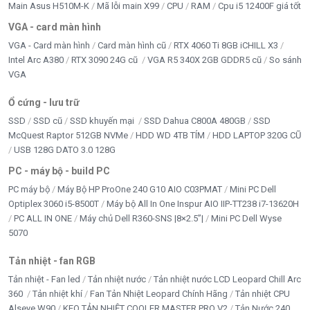
Main Asus H510M-K
Mã lỗi main X99
CPU
RAM
Cpu i5 12400F giá tốt
VGA - card màn hình
VGA - Card màn hình
Card màn hình cũ
RTX 4060 Ti 8GB iCHILL X3
Intel Arc A380
RTX 3090 24G cũ
VGA R5 340X 2GB GDDR5 cũ
So sánh
VGA
Ổ cứng - lưu trữ
SSD
SSD cũ
SSD khuyến mại
SSD Dahua C800A 480GB
SSD
McQuest Raptor 512GB NVMe
HDD WD 4TB TÍM
HDD LAPTOP 320G CŨ
USB 128G DATO 3.0 128G
PC - máy bộ - build PC
PC máy bộ
Máy Bộ HP ProOne 240 G10 AIO C03PMAT
Mini PC Dell
Optiplex 3060 i5-8500T
Máy bộ All In One Inspur AIO IIP-TT238 i7-13620H
PC ALL IN ONE
Máy chủ Dell R360-SNS |8×2.5”|
Mini PC Dell Wyse
5070
Tản nhiệt - fan RGB
Tản nhiệt - Fan led
Tản nhiệt nước
Tản nhiệt nước LCD Leopard Chill Arc
360
Tản nhiệt khí
Fan Tản Nhiệt Leopard Chính Hãng
Tản nhiệt CPU
Alseye W90
KEO TẢN NHIỆT COOLER MASTER PRO V2
Tản Nước 240