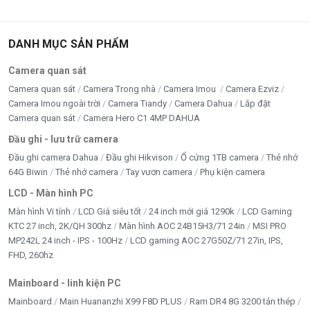
DANH MỤC SẢN PHẨM
Camera quan sát
Camera quan sát
Camera Trong nhà
Camera Imou
Camera Ezviz
Camera Imou ngoài trời
Camera Tiandy
Camera Dahua
Lắp đặt
Camera quan sát
Camera Hero C1 4MP DAHUA
Đầu ghi - lưu trữ camera
Đầu ghi camera Dahua
Đầu ghi Hikvison
Ổ cứng 1TB camera
Thẻ nhớ
64G Biwin
Thẻ nhớ camera
Tay vươn camera
Phụ kiện camera
LCD - Màn hình PC
Màn hình Vi tính
LCD Giá siêu tốt
24 inch mới giá 1290k
LCD Gaming
KTC 27 inch, 2K/QH 300hz
Màn hình AOC 24B15H3/71 24in
MSI PRO
MP242L 24 inch - IPS - 100Hz
LCD gaming AOC 27G50Z/71 27in, IPS,
FHD, 260hz
Mainboard - linh kiện PC
Mainboard
Main Huananzhi X99 F8D PLUS
Ram DR4 8G 3200 tản thép