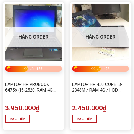
HÀNG ORDER
HÀNG ORDER
Đã bán 173
Đã bán 499
LAPTOP HP PROBOOK
LAPTOP HP 450 CORE I3-
6475b (I5-2520, RAM 4G,
2348M / RAM 4G / HDD
SSD 120G)
320G CŨ
3.950.000
₫
2.450.000
₫
ĐỌC TIẾP
ĐỌC TIẾP