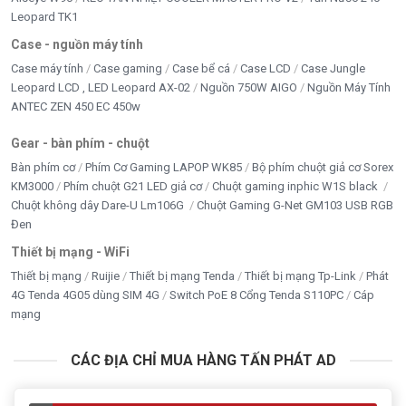
Leopard TK1
Case - nguồn máy tính
Case máy tính
Case gaming
Case bể cá
Case LCD
Case Jungle
Leopard LCD , LED Leopard AX-02
Nguồn 750W AIGO
Nguồn Máy Tính
ANTEC ZEN 450 EC 450w
Gear - bàn phím - chuột
Bàn phím cơ
Phím Cơ Gaming LAPOP WK85
Bộ phím chuột giả cơ Sorex
KM3000
Phím chuột G21 LED giả cơ
Chuột gaming inphic W1S black
Chuột không dây Dare-U Lm106G
Chuột Gaming G-Net GM103 USB RGB
Đen
Thiết bị mạng - WiFi
Thiết bị mạng
Ruijie
Thiết bị mạng Tenda
Thiết bị mạng Tp-Link
Phát
4G Tenda 4G05 dùng SIM 4G
Switch PoE 8 Cổng Tenda S110PC
Cáp
mạng
CÁC ĐỊA CHỈ MUA HÀNG TẤN PHÁT AD