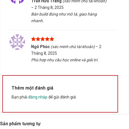
Trần Hữu Trang
(xác minh chủ tài khoản)
cùng bạn trong mọi bước lựa chọn thiết bị phù hợp
hạng
5
5
–
2 Tháng 8, 2025
sao
nhất.
Bản build đúng như mô tả, giao hàng
nhanh.
5/5 - (7 bình chọn)
Bấm 5 sao để ủng hộ shop
Được xếp
Ngô Phúc
(xác minh chủ tài khoản)
–
2
hạng
5
5
Tháng 8, 2025
sao
Thông số kỹ thuật
Phù hợp nhu cầu học online và giải trí.
Xuất xứ
Trung Quốc
Thêm một đánh giá
Bạn phải
đăng nhập
để gửi đánh giá.
Sản phẩm tương tự