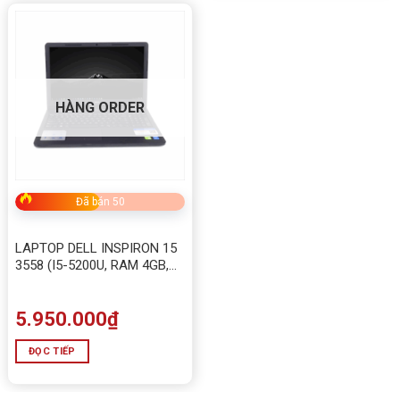
HÀNG ORDER
Đã bán 50
LAPTOP DELL INSPIRON 15
3558 (I5-5200U, RAM 4GB,
HDD 500G, VGA RỜI
NVIDIA® GeForce® 820M)
Chuyên Game và đồ họa
5.950.000
₫
ĐỌC TIẾP