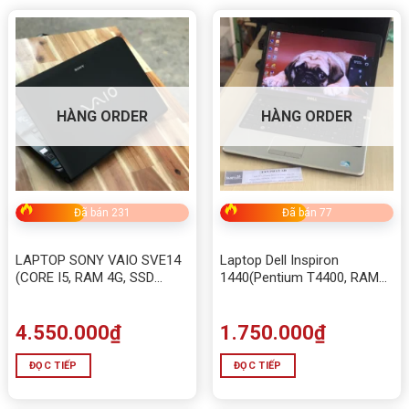
HÀNG ORDER
HÀNG ORDER
Đã bán 231
Đã bán 77
LAPTOP SONY VAIO SVE14
Laptop Dell Inspiron
(CORE I5, RAM 4G, SSD
1440(Pentium T4400, RAM
120G, HDD 500G, VGA RỜI)
4GB, HDD 320GB, 14.0 inch)
Chuyên Game và Đồ họa
4.550.000
₫
1.750.000
₫
ĐỌC TIẾP
ĐỌC TIẾP