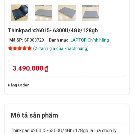
Thinkpad x260 I5- 6300U/4Gb/128gb
Mã SP:
SP003729
Danh mục:
LAPTOP Chính hãng
(
2
đánh giá của khách hàng)
5
2
trên 5
dựa trên
đánh giá
3.490.000
₫
Hàng Order
Mô tả sản phẩm
Thinkpad x260 I5-6300U/4Gb/128gb là lựa chọn lý