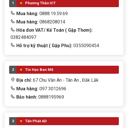
1
Phương Thảo ICT
Mua hàng:
0888.19.59.69
Mua hàng:
0868208014
Hóa đơn VAT/ Kế Toán ( Gặp Thơm):
0382484097
Hỗ trợ kỹ thuật ( Gặp Phu):
0355090454
2
Tin Học Ban Mê
Địa chỉ:
67 Chu Văn An - Tân An , Đắk Lắk
Mua hàng:
097 3012696
Bảo hành:
0888195969
3
Tấn Phát AD