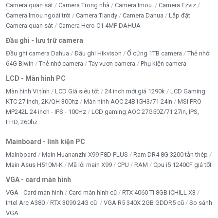
Camera quan sát
Camera Trong nhà
Camera Imou
Camera Ezviz
👉 Hỗ trợ tư vấn dung lượng phù hợp cho camera
Camera Imou ngoài trời
Camera Tiandy
Camera Dahua
Lắp đặt
Camera quan sát
Camera Hero C1 4MP DAHUA
👉 Cam kết hàng chính hãng – bảo hành uy tín
Đầu ghi - lưu trữ camera
Đầu ghi camera Dahua
Đầu ghi Hikvison
Ổ cứng 1TB camera
Thẻ nhớ
👉 Giao hàng toàn quốc
64G Biwin
Thẻ nhớ camera
Tay vươn camera
Phụ kiện camera
LCD - Màn hình PC
5/5 - (1 bình chọn)
Màn hình Vi tính
LCD Giá siêu tốt
24 inch mới giá 1290k
LCD Gaming
KTC 27 inch, 2K/QH 300hz
Màn hình AOC 24B15H3/71 24in
MSI PRO
Bấm 5 sao để ủng hộ shop
MP242L 24 inch - IPS - 100Hz
LCD gaming AOC 27G50Z/71 27in, IPS,
FHD, 260hz
Thông số kỹ thuật
Mainboard - linh kiện PC
Mainboard
Main Huananzhi X99 F8D PLUS
Ram DR4 8G 3200 tản thép
Main Asus H510M-K
Mã lỗi main X99
CPU
RAM
Cpu i5 12400F giá tốt
VGA - card màn hình
VGA - Card màn hình
Card màn hình cũ
RTX 4060 Ti 8GB iCHILL X3
Intel Arc A380
RTX 3090 24G cũ
VGA R5 340X 2GB GDDR5 cũ
So sánh
VGA