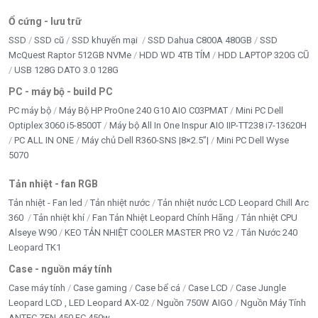
Ổ cứng - lưu trữ
SSD
SSD cũ
SSD khuyến mại
SSD Dahua C800A 480GB
SSD
McQuest Raptor 512GB NVMe
HDD WD 4TB TÍM
HDD LAPTOP 320G CŨ
USB 128G DATO 3.0 128G
PC - máy bộ - build PC
PC máy bộ
Máy Bộ HP ProOne 240 G10 AIO C03PMAT
Mini PC Dell
Optiplex 3060 i5-8500T
Máy bộ All In One Inspur AIO IIP-TT238 i7-13620H
PC ALL IN ONE
Máy chủ Dell R360-SNS |8×2.5”|
Mini PC Dell Wyse
5070
Tản nhiệt - fan RGB
Tản nhiệt - Fan led
Tản nhiệt nước
Tản nhiệt nước LCD Leopard Chill Arc
360
Tản nhiệt khí
Fan Tản Nhiệt Leopard Chính Hãng
Tản nhiệt CPU
Alseye W90
KEO TẢN NHIỆT COOLER MASTER PRO V2
Tản Nước 240
Leopard TK1
Case - nguồn máy tính
Case máy tính
Case gaming
Case bể cá
Case LCD
Case Jungle
Leopard LCD , LED Leopard AX-02
Nguồn 750W AIGO
Nguồn Máy Tính
ANTEC ZEN 450 EC 450w