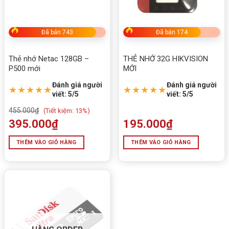
✅ Hoạt động ổn định trên camera giám sát 24/7
Đã bán 743
Đã bán 174
✅ Tương thích nhiều thiết bị khác nhau
Thẻ nhớ Netac 128GB –
THẺ NHỚ 32G HIKVISION
✅ Chống sốc, chống tia X và độ bền cao
P500 mới
MỚI
Đánh giá người
Đánh giá người
★★★★★
★★★★★
✅ Thương hiệu HIKSEMI thuộc hệ sinh thái công nghệ
viết: 5/5
viết: 5/5
lưu trữ của Hikvision
455.000
₫
(
Tiết kiệm:
13%)
395.000
₫
195.000
₫
🎯 Ứng dụng thực tế Thẻ nhớ 128gb Micro
THÊM VÀO GIỎ HÀNG
THÊM VÀO GIỎ HÀNG
SD chưa ghi hiệu HIKSEMI mã HS-TF-C1
📹 Camera WiFi trong nhà
📹 Camera IP ngoài trời
📱 Điện thoại Android