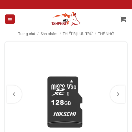
Skip
to
content
Trang chủ
/
Sản phẩm
/
THIẾT BỊ LƯU TRỮ
/
THẺ NHỚ