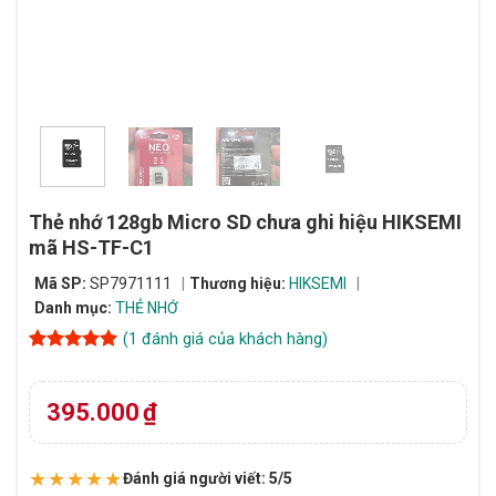
Thẻ nhớ 128gb Micro SD chưa ghi hiệu HIKSEMI
mã HS-TF-C1
Mã SP:
SP7971111
Thương hiệu:
HIKSEMI
Danh mục:
THẺ NHỚ
(
1
đánh giá của khách hàng)
5
1
trên 5
dựa trên
đánh giá
395.000
₫
★★★★★
Đánh giá người viết: 5/5