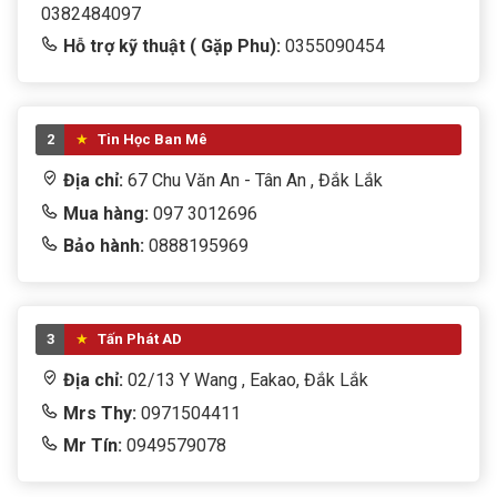
0382484097
Hỗ trợ kỹ thuật ( Gặp Phu):
0355090454
2
Tin Học Ban Mê
Địa chỉ:
67 Chu Văn An - Tân An , Đắk Lắk
Mua hàng:
097 3012696
Bảo hành:
0888195969
3
Tấn Phát AD
Địa chỉ:
02/13 Y Wang , Eakao, Đắk Lắk
Mrs Thy:
0971504411
Mr Tín:
0949579078