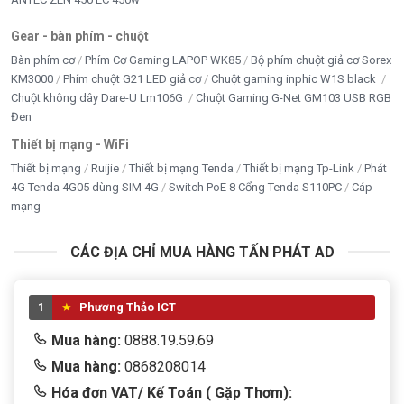
Gear - bàn phím - chuột
Bàn phím cơ
Phím Cơ Gaming LAPOP WK85
Bộ phím chuột giả cơ Sorex
KM3000
Phím chuột G21 LED giả cơ
Chuột gaming inphic W1S black
Chuột không dây Dare-U Lm106G
Chuột Gaming G-Net GM103 USB RGB
Đen
Thiết bị mạng - WiFi
Thiết bị mạng
Ruijie
Thiết bị mạng Tenda
Thiết bị mạng Tp-Link
Phát
4G Tenda 4G05 dùng SIM 4G
Switch PoE 8 Cổng Tenda S110PC
Cáp
mạng
CÁC ĐỊA CHỈ MUA HÀNG TẤN PHÁT AD
1
Phương Thảo ICT
Mua hàng:
0888.19.59.69
Mua hàng:
0868208014
Hóa đơn VAT/ Kế Toán ( Gặp Thơm):