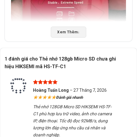
Xem Thêm
↓
1 đánh giá cho
Thẻ nhớ 128gb Micro SD chưa ghi
hiệu HIKSEMI mã HS-TF-C1
Được xếp
Hoàng Tuấn Long
–
27 Tháng 7, 2026
hạng
5
5
★★★★★
Đánh giá nhanh
sao
Thẻ nhớ 128GB Micro SD HIKSEMI HS-TF-
C1 phù hợp lưu trữ video, ảnh cho camera
📦 Sản phẩm nổi bật Thẻ nhớ 128gb Micro
IP, điện thoại. Tốc độ đọc 92MB/s, dung
SD chưa ghi hiệu HIKSEMI mã HS-TF-C1
lượng lớn đáp ứng nhu cầu cá nhân và
128G
doanh nghiệp.