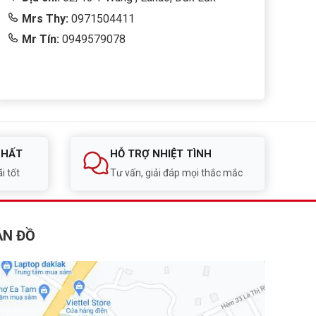
Mrs Thy:
0971504411
Mr Tín:
0949579078
NHẤT
HỖ TRỢ NHIỆT TÌNH
i tốt
Tư vấn, giải đáp mọi thắc mắc
ẢN ĐỒ