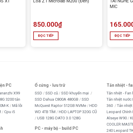
US X1
Loa 2.1 Microlab M200 (Đen)
TAI NGHE 
MIC
850.000
₫
165.00
ĐỌC TIẾP
ĐỌC TIẾP
iện PC
Ổ cứng - lưu trữ
Tản nhiệt - f
ananzhi X99
SSD
SSD cũ
SSD khuyến mại
Tản nhiệt - Fan 
8G 3200 tản
SSD Dahua C800A 480GB
SSD
Tản nhiệt nước 
10M-K
Mã lỗi
McQuest Raptor 512GB NVMe
HDD
360
Tản nhiệt
M
Cpu i5
WD 4TB TÍM
HDD LAPTOP 320G CŨ
Leopard Chính
USB 128G DATO 3.0 128G
Alseye W90
K
COOLER MASTE
nh
PC - máy bộ - build PC
240 Leopard T