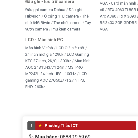
Đầu ghi - lưu trữ camera
VGA - Card màn hình
Đầu ghi camera Dahua
Đầu ghi
cũ
RTX 4060 Ti 8GB 
Hikvison
Ổ cứng 1TB camera
Thẻ
Arc A380
RTX 3090 
nhớ 64G Biwin
Thẻ nhớ camera
Tay
R5 340X 2GB GDDR5 
vươn camera
Phụ kiện camera
VGA
LCD - Màn hình PC
Màn hình Vi tính
LCD Giá siêu tốt
24 inch mới giá 1290k
LCD Gaming
KTC 27 inch, 2K/QH 300hz
Màn hình
AOC 24B15H3/71 24in
MSI PRO
MP242L 24 inch - IPS - 100Hz
LCD
gaming AOC 27G50Z/71 27in, IPS,
FHD, 260hz
1
Phương Thảo ICT
Mua hàng:
0888.19.59.69