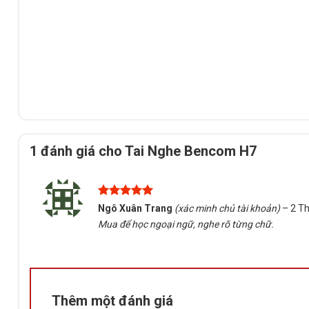
1 đánh giá cho
Tai Nghe Bencom H7
Được xếp
Ngô Xuân Trang
(xác minh chủ tài khoản)
–
2 T
hạng
5
5
Mua để học ngoại ngữ, nghe rõ từng chữ.
sao
Thêm một đánh giá