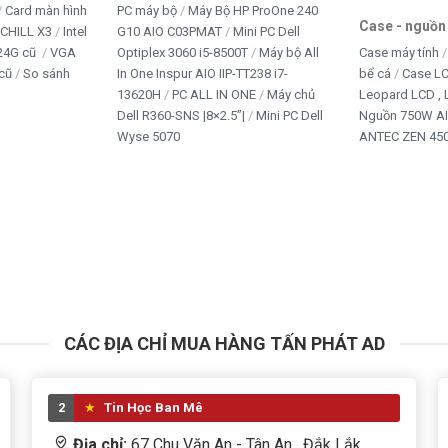
Card màn hình
PC máy bộ
Máy Bộ HP ProOne 240
Case - nguồn
iCHILL X3
Intel
G10 AIO C03PMAT
Mini PC Dell
24G cũ
VGA
Optiplex 3060 i5-8500T
Máy bộ All
Case máy tính
cũ
So sánh
In One Inspur AIO IIP-TT238 i7-
bể cá
Case L
13620H
PC ALL IN ONE
Máy chủ
Leopard LCD ,
Dell R360-SNS |8×2.5”|
Mini PC Dell
Nguồn 750W A
Wyse 5070
ANTEC ZEN 450
CÁC ĐỊA CHỈ MUA HÀNG TẤN PHÁT AD
2
Tin Học Ban Mê
Địa chỉ:
67 Chu Văn An - Tân An , Đắk Lắk