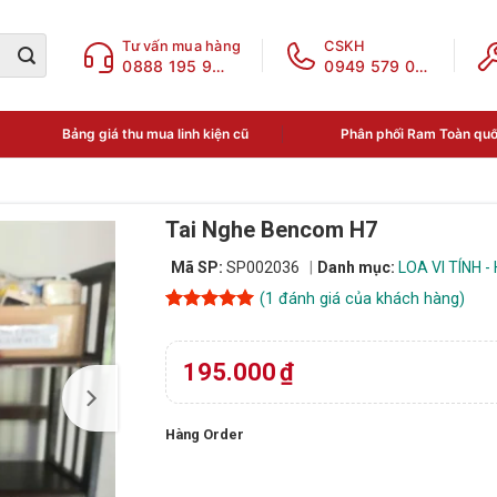
Tư vấn mua hàng
CSKH
0888 195 969
0949 579 078
Bảng giá thu mua linh kiện cũ
Phân phối Ram Toàn qu
Tai Nghe Bencom H7
Mã SP:
SP002036
Danh mục:
LOA VI TÍNH 
(
1
đánh giá của khách hàng)
5
1
trên 5
dựa trên
đánh giá
195.000
₫
Hàng Order