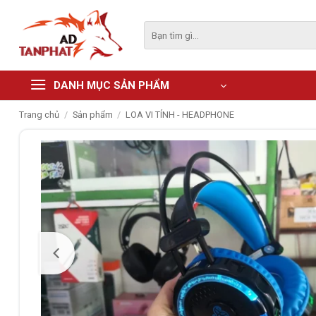
Skip
to
Tìm
kiếm:
content
DANH MỤC SẢN PHẨM
Trang chủ
/
Sản phẩm
/
LOA VI TÍNH - HEADPHONE