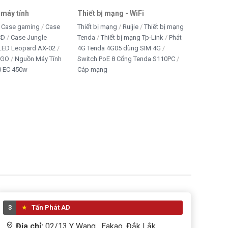
 máy tính
Thiết bị mạng - WiFi
Case gaming
Case
Thiết bị mạng
Ruijie
Thiết bị mạng
CD
Case Jungle
Tenda
Thiết bị mạng Tp-Link
Phát
 LED Leopard AX-02
4G Tenda 4G05 dùng SIM 4G
IGO
Nguồn Máy Tính
Switch PoE 8 Cổng Tenda S110PC
 EC 450w
Cáp mạng
3
Tấn Phát AD
Địa chỉ:
02/13 Y Wang , Eakao, Đắk Lắk