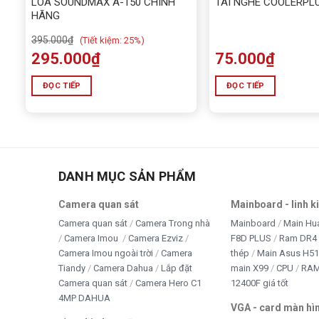
LOA SOUNDMAX A-150 CHÍNH
TAI NGHE COOLERPL
HÃNG
395.000
₫
(
Tiết kiệm:
25%)
295.000
₫
75.000
₫
ĐỌC TIẾP
ĐỌC TIẾP
DANH MỤC SẢN PHẨM
Camera quan sát
Mainboard - linh k
Camera quan sát
Camera Trong nhà
Mainboard
Main Hu
Camera Imou
Camera Ezviz
F8D PLUS
Ram DR4 
Camera Imou ngoài trời
Camera
thép
Main Asus H5
Tiandy
Camera Dahua
Lắp đặt
main X99
CPU
RA
Camera quan sát
Camera Hero C1
12400F giá tốt
4MP DAHUA
VGA - card màn hì