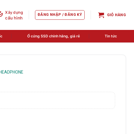
Xây dựng
ĐĂNG NHẬP / ĐĂNG KÝ
GIỎ HÀNG
cấu hình
ốc
Ổ cứng SSD chính hãng, giá rẻ
Tin tức
- HEADPHONE