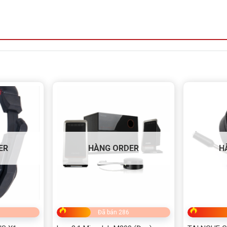
ER
HÀNG ORDER
H
Đã bán 286