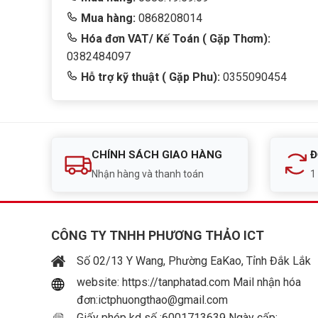
Mua hàng:
0868208014
Hóa đơn VAT/ Kế Toán ( Gặp Thơm):
0382484097
Hỗ trợ kỹ thuật ( Gặp Phu):
0355090454
CHÍNH SÁCH GIAO HÀNG
Đ
Nhận hàng và thanh toán
1
CÔNG TY TNHH PHƯƠNG THẢO ICT
Số 02/13 Y Wang, Phường EaKao, Tỉnh Đắk Lắk
website: https://tanphatad.com Mail nhận hóa
đơn:ictphuongthao@gmail.com
Giấy phép kd số :6001713639 Ngày cấp: