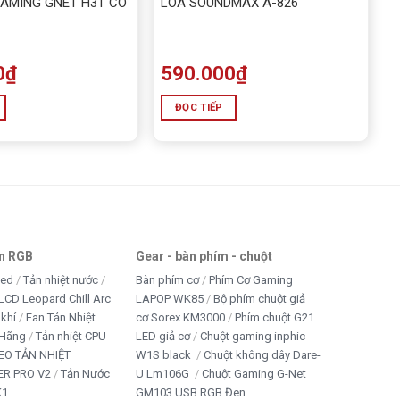
GAMING GNET H3T CÓ
LOA SOUNDMAX A-826
0
₫
590.000
₫
ĐỌC TIẾP
an RGB
Gear - bàn phím - chuột
led
Tản nhiệt nước
Bàn phím cơ
Phím Cơ Gaming
LCD Leopard Chill Arc
LAPOP WK85
Bộ phím chuột giả
 khí
Fan Tản Nhiệt
cơ Sorex KM3000
Phím chuột G21
 Hãng
Tản nhiệt CPU
LED giả cơ
Chuột gaming inphic
EO TẢN NHIỆT
W1S black
Chuột không dây Dare-
R PRO V2
Tản Nước
U Lm106G
Chuột Gaming G-Net
K1
GM103 USB RGB Đen