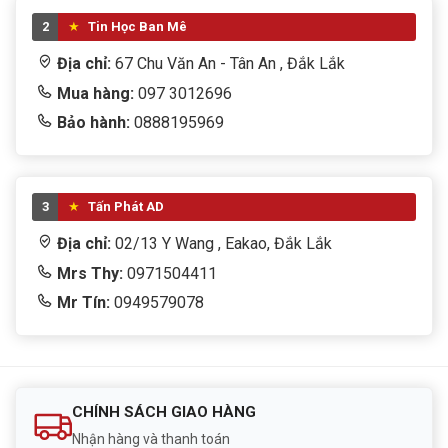
2
Tin Học Ban Mê
Địa chỉ:
67 Chu Văn An - Tân An , Đắk Lắk
Mua hàng:
097 3012696
Bảo hành:
0888195969
3
Tấn Phát AD
Địa chỉ:
02/13 Y Wang , Eakao, Đắk Lắk
Mrs Thy:
0971504411
Mr Tín:
0949579078
CHÍNH SÁCH GIAO HÀNG
Nhận hàng và thanh toán