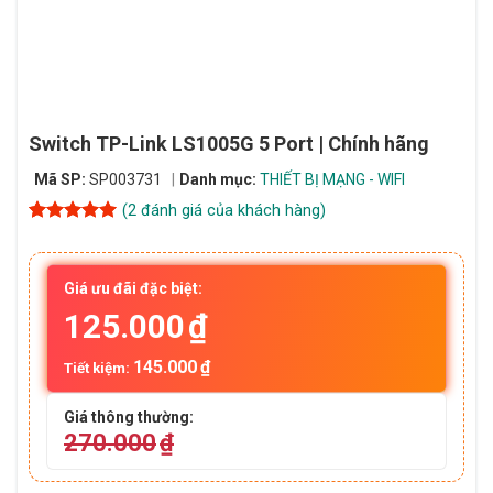
Switch TP-Link LS1005G 5 Port | Chính hãng
Mã SP:
SP003731
Danh mục:
THIẾT BỊ MẠNG - WIFI
(
2
đánh giá của khách hàng)
5
2
trên 5
dựa trên
đánh giá
Giá ưu đãi đặc biệt:
125.000
₫
145.000
₫
Tiết kiệm:
Giá thông thường:
270.000
₫