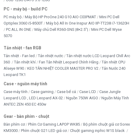
PC - máy bộ - build PC
PC máy bộ
Máy Bộ HP ProOne 240 G10 AIO C03PMAT
Mini PC Dell
Optiplex 3060 i5-8500T
Máy bộ All In One Inspur AIO IIP-TT238 i7-13620H
PC ALL IN ONE
Máy chủ Dell R360-SNS |8×2.5”|
Mini PC Dell Wyse
5070
Tản nhiệt - fan RGB
Tản nhiệt - Fan led
Tản nhiệt nước
Tản nhiệt nước LCD Leopard Chill Arc
360
Tản nhiệt khí
Fan Tản Nhiệt Leopard Chính Hãng
Tản nhiệt CPU
Alseye W90
KEO TẢN NHIỆT COOLER MASTER PRO V2
Tản Nước 240
Leopard TK1
Case - nguồn máy tính
Case máy tính
Case gaming
Case bể cá
Case LCD
Case Jungle
Leopard LCD , LED Leopard AX-02
Nguồn 750W AIGO
Nguồn Máy Tính
ANTEC ZEN 450 EC 450w
Gear - bàn phím - chuột
Bàn phím cơ
Phím Cơ Gaming LAPOP WK85
Bộ phím chuột giả cơ Sorex
KM3000
Phím chuột G21 LED giả cơ
Chuột gaming inphic W1S black