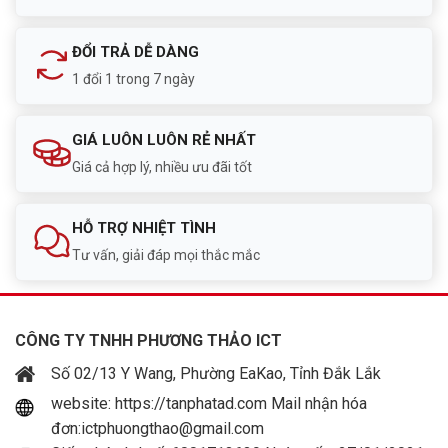
ĐỔI TRẢ DỄ DÀNG
1 đổi 1 trong 7 ngày
GIÁ LUÔN LUÔN RẺ NHẤT
Giá cả hợp lý, nhiều ưu đãi tốt
HỖ TRỢ NHIỆT TÌNH
Tư vấn, giải đáp mọi thắc mắc
CÔNG TY TNHH PHƯƠNG THẢO ICT
Số 02/13 Y Wang, Phường EaKao, Tỉnh Đắk Lắk
website: https://tanphatad.com Mail nhận hóa
đơn:ictphuongthao@gmail.com