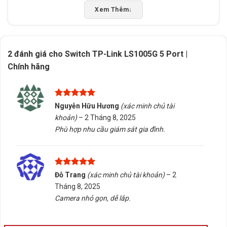
Nếu bạn đang tìm kiếm một switch đơn giản, tiết kiệm
Xem Thêm
↓
không gian và dễ sử dụng, Switch TP-Link LS1005G là
lựa chọn lý tưởng. Tấn Phát AD sẵn sàng tư vấn chọn
đúng sản phẩm, hỗ trợ kiểm tra tương thích và giao
2 đánh giá cho
Switch TP-Link LS1005G 5 Port |
hàng/tư vấn tại Buôn Ma Thuột, Đắk Lắk. Liên hệ ngay
Chính hãng
để được hỗ trợ tận tình!
Rate this product
Được xếp
Nguyễn Hữu Hương
(xác minh chủ tài
hạng
5
5
Bấm 5 sao để ủng hộ shop
khoản)
–
2 Tháng 8, 2025
sao
Phù hợp nhu cầu giám sát gia đình.
Thông số kỹ thuật
Được xếp
Đỗ Trang
(xác minh chủ tài khoản)
–
2
hạng
5
5
Xuất xứ
Trung Quốc
Tháng 8, 2025
sao
Camera nhỏ gọn, dễ lắp.