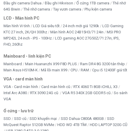
Đầu ghi camera Dahua
Đầu ghi Hikvison
Ổ cứng 1TB camera
Thẻ nhớ
64G Biwin
Thẻ nhớ camera
Tay vươn camera
Phụ kiện camera
LCD - Màn hình PC
Màn hình Vi tính
LCD Giá siêu tốt
24 inch mới giá 1290k
LCD Gaming
KTC 27 inch, 2K/QH 300hz
Màn hình AOC 24B15H3/71 24in
MSI PRO
MP242L 24 inch - IPS - 100Hz
LCD gaming AOC 27G50Z/71 27in, IPS,
FHD, 260hz
Mainboard - linh kiện PC
Mainboard
Main Huananzhi X99 F8D PLUS
Ram DR4 8G 3200 tản thép
Main Asus H510M-K
Mã lỗi main X99
CPU
RAM
Cpu i5 12400F giá tốt
VGA - card màn hình
VGA - Card màn hình
Card màn hình cũ
RTX 4060 Ti 8GB iCHILL X3
Intel Arc A380
RTX 3090 24G cũ
VGA R5 340X 2GB GDDR5 cũ
So sánh
VGA
Ổ cứng - lưu trữ
SSD
SSD cũ
SSD khuyến mại
SSD Dahua C800A 480GB
SSD
McQuest Raptor 512GB NVMe
HDD WD 4TB TÍM
HDD LAPTOP 320G CŨ
USB 128G DATO 3.0 128G