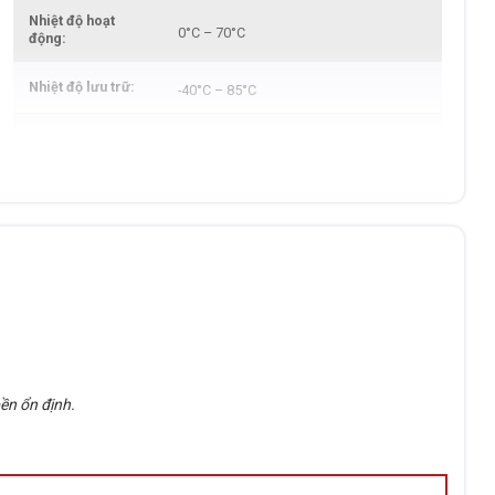
Nhiệt độ hoạt
0°C – 70°C
động
Nhiệt độ lưu trữ
-40°C – 85°C
Độ ẩm hoạt động
5% – 95% (non-condensing)
Chống rung
10-200Hz, 0.5G
Chống sốc
1500G/0.5ms
Kích thước sản
80 × 22 × 2.25 mm
phẩm
Trọng lượng
Tối đa 8g
ền ổn định.
Công suất tiêu
0.53W (idle), 2.95W (max)
thụ
Bảo hành
Chính hãng 3 năm