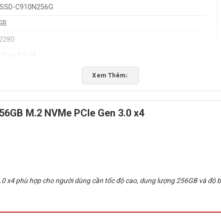
-SSD-C910N256G
GB
 2280
 Gen 3.0 x4
NAND Flash
Xem Thêm
↓
 đến 2500MB/s
 đến 2000MB/s
6GB M.2 NVMe PCIe Gen 3.0 x4
o 88K
o 95K
0,000 giờ
TB
4 phù hợp cho người dùng cần tốc độ cao, dung lượng 256GB và độ b
– 70°C
C – 85°C
– 95% (non-condensing)