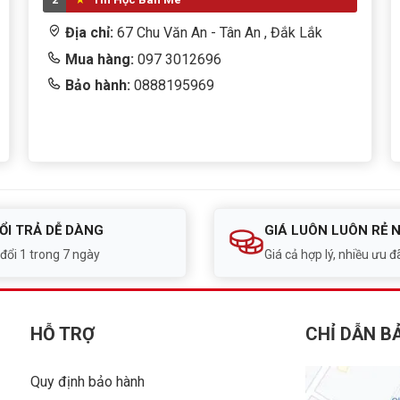
Địa chỉ:
67 Chu Văn An - Tân An , Đắk Lắk
Mua hàng:
097 3012696
Bảo hành:
0888195969
ỔI TRẢ DỄ DÀNG
GIÁ LUÔN LUÔN RẺ 
 đổi 1 trong 7 ngày
Giá cả hợp lý, nhiều ưu đã
HỖ TRỢ
CHỈ DẪN B
Quy định bảo hành