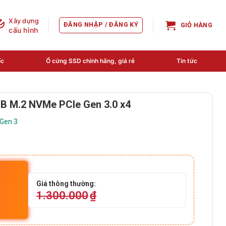
Xây dựng
ĐĂNG NHẬP / ĐĂNG KÝ
GIỎ HÀNG
cấu hình
ốc
Ổ cứng SSD chính hãng, giá rẻ
Tin tức
 M.2 NVMe PCIe Gen 3.0 x4
 Gen 3
Giá thông thường:
1.300.000
₫