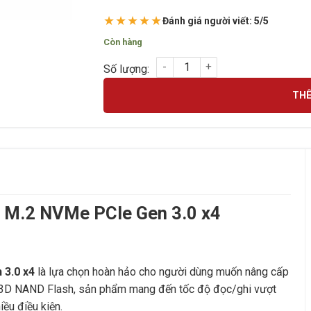
★★★★★
Đánh giá người viết: 5/5
Còn hàng
Ổ cứng SSD DAHUA C910N 256GB M.2 NVMe 
THÊ
M.2 NVMe PCIe Gen 3.0 x4
3.0 x4
là lựa chọn hoàn hảo cho người dùng muốn nâng cấp
ệ 3D NAND Flash, sản phẩm mang đến tốc độ đọc/ghi vượt
iều điều kiện.