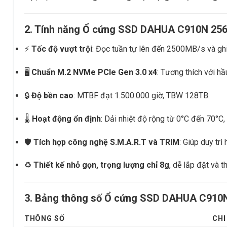
2. Tính năng Ổ cứng SSD DAHUA C910N 25
⚡
Tốc độ vượt trội
: Đọc tuần tự lên đến 2500MB/s và gh
🖥
Chuẩn M.2 NVMe PCIe Gen 3.0 x4
: Tương thích với hầ
🔒
Độ bền cao
: MTBF đạt 1.500.000 giờ, TBW 128TB.
🌡
Hoạt động ổn định
: Dải nhiệt độ rộng từ 0°C đến 70°C,
🛡
Tích hợp công nghệ S.M.A.R.T và TRIM
: Giúp duy trì
♻
Thiết kế nhỏ gọn, trọng lượng chỉ 8g
, dễ lắp đặt và t
3. Bảng thông số Ổ cứng SSD DAHUA C910
THÔNG SỐ
CHI