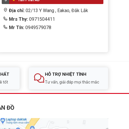
Địa chỉ:
02/13 Y Wang , Eakao, Đắk Lắk
Mrs Thy:
0971504411
Mr Tín:
0949579078
NHẤT
HỖ TRỢ NHIỆT TÌNH
i tốt
Tư vấn, giải đáp mọi thắc mắc
ẢN ĐỒ