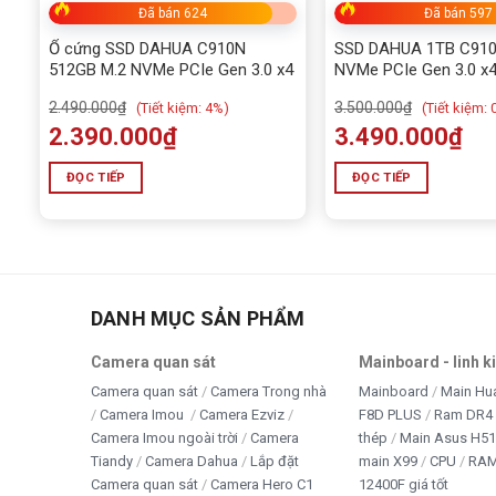
Đã bán 624
Đã bán 597
Ad đánh giá
SSD DAHUA C910N 256GB M.2 NVMe PCIe 
và truyền tải dữ liệu ấn tượng, rất phù hợp cho cả game t
Ổ cứng SSD DAHUA C910N
SSD DAHUA 1TB C910
512GB M.2 NVMe PCIe Gen 3.0 x4
NVMe PCIe Gen 3.0 x4
2500MB/s)
2.490.000
₫
3.500.000
₫
(
Tiết kiệm:
4%)
(
Tiết kiệm:
2.390.000
₫
3.490.000
₫
ĐỌC TIẾP
ĐỌC TIẾP
DANH MỤC SẢN PHẨM
Camera quan sát
Mainboard - linh k
Camera quan sát
Camera Trong nhà
Mainboard
Main Hu
Camera Imou
Camera Ezviz
F8D PLUS
Ram DR4 
Camera Imou ngoài trời
Camera
thép
Main Asus H5
Tiandy
Camera Dahua
Lắp đặt
main X99
CPU
RA
Camera quan sát
Camera Hero C1
12400F giá tốt