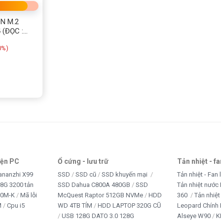
Gen 3.0 x4
mang lại trải nghiệm mượt mà, khởi động nhanh
hủ lẫn dân văn phòng.
N M.2
 (ĐỌC :
0%)
iện PC
Ổ cứng - lưu trữ
Tản nhiệt - f
ananzhi X99
SSD
SSD cũ
SSD khuyến mại
Tản nhiệt - Fan 
8G 3200 tản
SSD Dahua C800A 480GB
SSD
Tản nhiệt nước 
10M-K
Mã lỗi
McQuest Raptor 512GB NVMe
HDD
360
Tản nhiệt
M
Cpu i5
WD 4TB TÍM
HDD LAPTOP 320G CŨ
Leopard Chính
USB 128G DATO 3.0 128G
Alseye W90
K