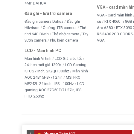
4MP DAHUA
VGA - card màn hì
Đầu ghi - lưu trữ camera
VGA - Card màn hình
Đầu ghi camera Dahua
Đầu ghi
cũ
RTX 4060 Ti 8GB 
Hikvison
Ổ cứng 1TB camera
Thẻ
Arc A380
RTX 3090 
Ổ cứng SSD DAHUA C910N 512GB M.2 NVMe PCIe Gen 3.0 
nhớ 64G Biwin
Thẻ nhớ camera
Tay
R5 340X 2GB GDDR5 
vươn camera
Phụ kiện camera
VGA
LCD - Màn hình PC
Màn hình Vi tính
LCD Giá siêu tốt
24 inch mới giá 1290k
LCD Gaming
KTC 27 inch, 2K/QH 300hz
Màn hình
AOC 24B15H3/71 24in
MSI PRO
MP242L 24 inch - IPS - 100Hz
LCD
gaming AOC 27G50Z/71 27in, IPS,
FHD, 260hz
1
Phương Thảo ICT