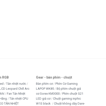
an RGB
Gear - bàn phím - chuột
led
Tản nhiệt nước
Bàn phím cơ
Phím Cơ Gaming
LCD Leopard Chill Arc
LAPOP WK85
Bộ phím chuột giả
 khí
Fan Tản Nhiệt
cơ Sorex KM3000
Phím chuột G21
 Hãng
Tản nhiệt CPU
LED giả cơ
Chuột gaming inphic
EO TẢN NHIỆT
W1S black
Chuột không dây Dare-