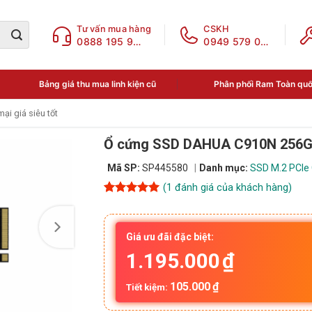
Tư vấn mua hàng
CSKH
0888 195 969
0949 579 078
Bảng giá thu mua linh kiện cũ
Phân phối Ram Toàn qu
ại giá siêu tốt
Ổ cứng SSD DAHUA C910N 256GB
Mã SP:
SP445580
Danh mục:
SSD M.2 PCIe
(
1
đánh giá của khách hàng)
5
1
trên 5
dựa trên
đánh giá
Giá ưu đãi đặc biệt:
1.195.000
₫
105.000
₫
Tiết kiệm: