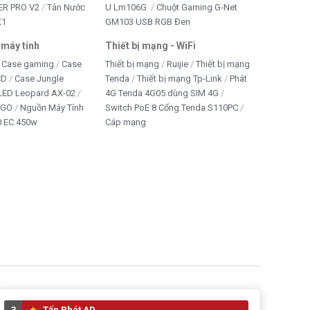
R PRO V2
Tản Nước
U Lm106G
Chuột Gaming G-Net
K1
GM103 USB RGB Đen
 máy tính
Thiết bị mạng - WiFi
Case gaming
Case
Thiết bị mạng
Ruijie
Thiết bị mạng
CD
Case Jungle
Tenda
Thiết bị mạng Tp-Link
Phát
 LED Leopard AX-02
4G Tenda 4G05 dùng SIM 4G
IGO
Nguồn Máy Tính
Switch PoE 8 Cổng Tenda S110PC
 EC 450w
Cáp mạng
3
Tấn Phát AD