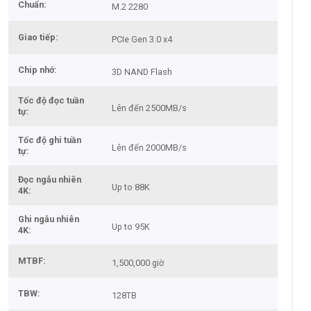
Chuẩn
M.2 2280
Giao tiếp
PCIe Gen 3.0 x4
Chip nhớ
3D NAND Flash
Tốc độ đọc tuần
Lên đến 2500MB/s
tự
Tốc độ ghi tuần
Lên đến 2000MB/s
tự
Đọc ngẫu nhiên
Up to 88K
4K
Ghi ngẫu nhiên
Up to 95K
4K
MTBF
1,500,000 giờ
TBW
128TB