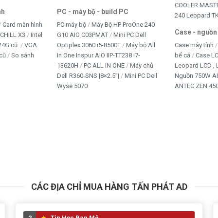
COOLER MASTE
nh
PC - máy bộ - build PC
240 Leopard T
Card màn hình
PC máy bộ
Máy Bộ HP ProOne 240
Case - nguồn
iCHILL X3
Intel
G10 AIO C03PMAT
Mini PC Dell
24G cũ
VGA
Optiplex 3060 i5-8500T
Máy bộ All
Case máy tính
x4 sẵn tại Tấn Phát Ad hotline: 0949579078 – 0888195969
cũ
So sánh
In One Inspur AIO IIP-TT238 i7-
bể cá
Case L
13620H
PC ALL IN ONE
Máy chủ
Leopard LCD ,
Dell R360-SNS |8×2.5”|
Mini PC Dell
Nguồn 750W A
5/5 - (1 bình chọn)
Wyse 5070
ANTEC ZEN 450
Bấm 5 sao để ủng hộ shop
CÁC ĐỊA CHỈ MUA HÀNG TẤN PHÁT AD
2
Tin Học Ban Mê