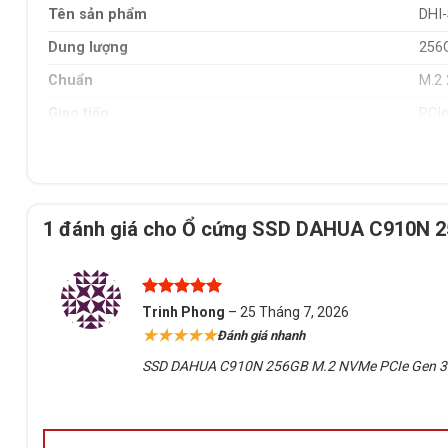
Tên sản phẩm
DHI
Dung lượng
256
Chuẩn
M.2
Giao tiếp
PCIe
Chip nhớ
3D 
Tốc độ đọc tuần tự
Lên
Tốc độ ghi tuần tự
Lên
1 đánh giá cho
Ổ cứng SSD DAHUA C910N 25
Đọc ngẫu nhiên 4K
Up t
Ghi ngẫu nhiên 4K
Up t
Được xếp
MTBF
1,50
Trinh Phong
–
25 Tháng 7, 2026
hạng
5
5
★★★★★
Đánh giá nhanh
sao
TBW
128
SSD DAHUA C910N 256GB M.2 NVMe PCIe Gen 3.0 x
Nhiệt độ hoạt động
0°C 
Nhiệt độ lưu trữ
-40°
Độ ẩm hoạt động
5% 