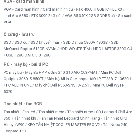
VGA - card màn hình
VGA - Card màn hình
Card màn hình cũ
RTX 4060 Ti 8GB iCHILL X3
Intel Arc A380
RTX 3090 24G cũ
VGA R5 340X 2GB GDDR5 cũ
So sánh
VGA
Ổ cứng - lưu trữ
SSD
SSD cũ
SSD khuyến mại
SSD Dahua C800A 480GB
SSD
McQuest Raptor 512GB NVMe
HDD WD 4TB TÍM
HDD LAPTOP 320G CŨ
USB 128G DATO 3.0 128G
PC - máy bộ - build PC
PC máy bộ
Máy Bộ HP ProOne 240 G10 AIO C03PMAT
Mini PC Dell
Optiplex 3060 i5-8500T
Máy bộ All In One Inspur AIO IIP-TT238 i7-13620H
PC ALL IN ONE
Máy chủ Dell R360-SNS |8×2.5”|
Mini PC Dell Wyse
5070
Tản nhiệt - fan RGB
Tản nhiệt - Fan led
Tản nhiệt nước
Tản nhiệt nước LCD Leopard Chill Arc
360
Tản nhiệt khí
Fan Tản Nhiệt Leopard Chính Hãng
Tản nhiệt CPU
Alseye W90
KEO TẢN NHIỆT COOLER MASTER PRO V2
Tản Nước 240
Leopard TK1