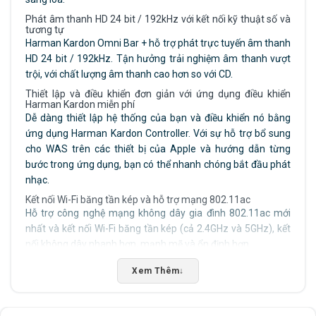
Phát âm thanh HD 24 bit / 192kHz với kết nối kỹ thuật số và
tương tự
Harman Kardon Omni Bar + hỗ trợ phát trực tuyến âm thanh
HD 24 bit / 192kHz. Tận hưởng trải nghiệm âm thanh vượt
trội, với chất lượng âm thanh cao hơn so với CD.
Thiết lập và điều khiển đơn giản với ứng dụng điều khiển
Harman Kardon miễn phí
Dễ dàng thiết lập hệ thống của bạn và điều khiển nó bằng
ứng dụng Harman Kardon Controller. Với sự hỗ trợ bổ sung
cho WAS trên các thiết bị của Apple và hướng dẫn từng
bước trong ứng dụng, bạn có thể nhanh chóng bắt đầu phát
nhạc.
Kết nối Wi-Fi băng tần kép và hỗ trợ mạng 802.11ac
Hỗ trợ công nghệ mạng không dây gia đình 802.11ac mới
nhất và kết nối Wi-Fi băng tần kép (cả 2.4GHz và 5GHz), kết
nối không dây nhanh hơn, mạnh mẽ và ổn định hơn.
Dòng âm thanh từ HDMI, quang, Bluetooth hoặc Aux Input
Xem Thêm
↓
Kết nối bất kỳ thiết bị nào qua đầu vào Bluetooth, Quang,
HDMI hoặc aux với Thanh Omni Bar + và thiết bị sẽ tự động
truyền nhạc của bạn đến bất kỳ loa Harman Kardon Omni +