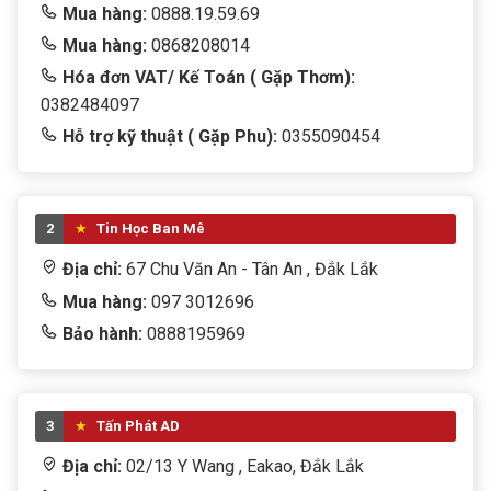
Mua hàng:
0888.19.59.69
Mua hàng:
0868208014
Hóa đơn VAT/ Kế Toán ( Gặp Thơm):
0382484097
Hỗ trợ kỹ thuật ( Gặp Phu):
0355090454
2
Tin Học Ban Mê
Địa chỉ:
67 Chu Văn An - Tân An , Đắk Lắk
Mua hàng:
097 3012696
Bảo hành:
0888195969
3
Tấn Phát AD
Địa chỉ:
02/13 Y Wang , Eakao, Đắk Lắk