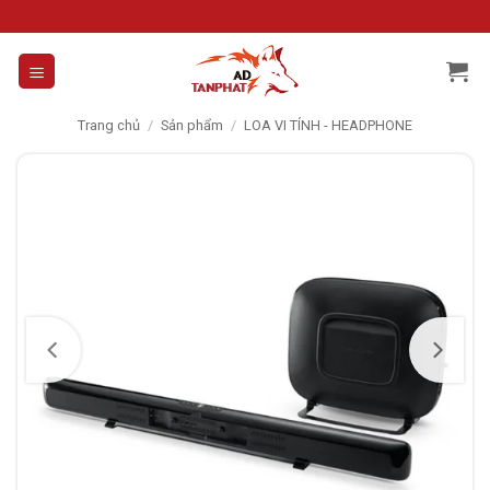
Skip
to
content
Trang chủ
/
Sản phẩm
/
LOA VI TÍNH - HEADPHONE