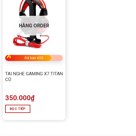
HÀNG ORDER
Đã bán 650
TAI NGHE GAMING X7 TITAN
CŨ
350.000
₫
ĐỌC TIẾP