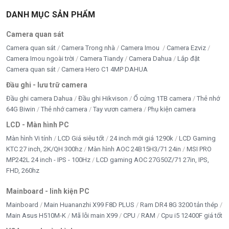
DANH MỤC SẢN PHẨM
Camera quan sát
Camera quan sát
Camera Trong nhà
Camera Imou
Camera Ezviz
Camera Imou ngoài trời
Camera Tiandy
Camera Dahua
Lắp đặt
Camera quan sát
Camera Hero C1 4MP DAHUA
Đầu ghi - lưu trữ camera
Đầu ghi camera Dahua
Đầu ghi Hikvison
Ổ cứng 1TB camera
Thẻ nhớ
64G Biwin
Thẻ nhớ camera
Tay vươn camera
Phụ kiện camera
LCD - Màn hình PC
Màn hình Vi tính
LCD Giá siêu tốt
24 inch mới giá 1290k
LCD Gaming
KTC 27 inch, 2K/QH 300hz
Màn hình AOC 24B15H3/71 24in
MSI PRO
MP242L 24 inch - IPS - 100Hz
LCD gaming AOC 27G50Z/71 27in, IPS,
FHD, 260hz
Mainboard - linh kiện PC
Mainboard
Main Huananzhi X99 F8D PLUS
Ram DR4 8G 3200 tản thép
Main Asus H510M-K
Mã lỗi main X99
CPU
RAM
Cpu i5 12400F giá tốt