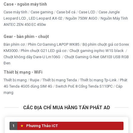
Case - nguồn máy tính
Case máy tính
Case gaming
Case bể cá
Case LCD
Case Jungle
Leopard LCD , LED Leopard AX-02
Nguồn 750W AIGO
Nguồn Máy Tính
ANTEC ZEN 450 EC 450w
Gear - bàn phím - chuột
Bàn phím cơ
Phím Cơ Gaming LAPOP WK85
Bộ phím chuột giả cơ Sorex
KM3000
Phím chuột G21 LED giả cơ
Chuột gaming inphic W1S black
Chuột không dây Dare-U Lm106G
Chuột Gaming G-Net GM103 USB RGB
Đen
Thiết bị mạng - WiFi
Thiết bị mạng
Ruijie
Thiết bị mạng Tenda
Thiết bị mạng Tp-Link
Phát
4G Tenda 4G05 dùng SIM 4G
Switch PoE 8 Cổng Tenda S110PC
Cáp
mạng
CÁC ĐỊA CHỈ MUA HÀNG TẤN PHÁT AD
1
Phương Thảo ICT