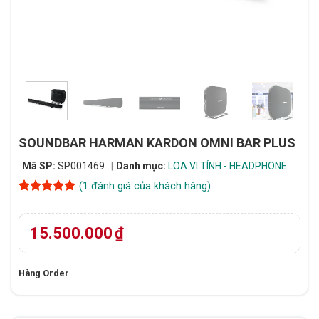
SOUNDBAR HARMAN KARDON OMNI BAR PLUS
Mã SP:
SP001469
Danh mục:
LOA VI TÍNH - HEADPHONE
(
1
đánh giá của khách hàng)
5
1
trên 5
dựa trên
đánh giá
15.500.000
₫
Hàng Order