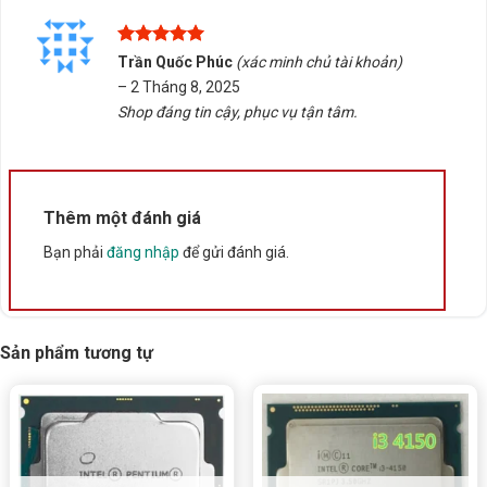
trợ kiểm tra tương thích và cung cấp dịch vụ giao
hàng/tư vấn tại Buôn Ma Thuột, Đắk Lắk. Liên hệ để
Được xếp
Trần Quốc Phúc
(xác minh chủ tài khoản)
được hỗ trợ tận tình!
hạng
5
5
–
2 Tháng 8, 2025
sao
Shop đáng tin cậy, phục vụ tận tâm.
Rate this product
Bấm 5 sao để ủng hộ shop
Thêm một đánh giá
Thông số kỹ thuật
Bạn phải
đăng nhập
để gửi đánh giá.
Xuất xứ
Trung Quốc
Sản phẩm tương tự