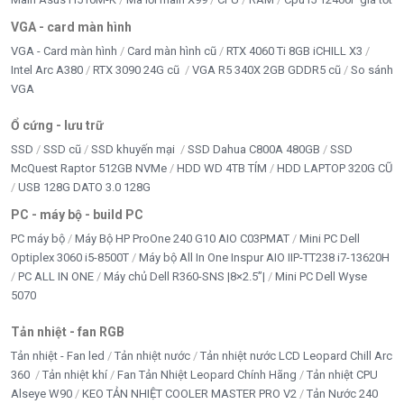
VGA - card màn hình
VGA - Card màn hình
Card màn hình cũ
RTX 4060 Ti 8GB iCHILL X3
Intel Arc A380
RTX 3090 24G cũ
VGA R5 340X 2GB GDDR5 cũ
So sánh
VGA
Ổ cứng - lưu trữ
SSD
SSD cũ
SSD khuyến mại
SSD Dahua C800A 480GB
SSD
McQuest Raptor 512GB NVMe
HDD WD 4TB TÍM
HDD LAPTOP 320G CŨ
USB 128G DATO 3.0 128G
PC - máy bộ - build PC
PC máy bộ
Máy Bộ HP ProOne 240 G10 AIO C03PMAT
Mini PC Dell
Optiplex 3060 i5-8500T
Máy bộ All In One Inspur AIO IIP-TT238 i7-13620H
PC ALL IN ONE
Máy chủ Dell R360-SNS |8×2.5”|
Mini PC Dell Wyse
5070
Tản nhiệt - fan RGB
Tản nhiệt - Fan led
Tản nhiệt nước
Tản nhiệt nước LCD Leopard Chill Arc
360
Tản nhiệt khí
Fan Tản Nhiệt Leopard Chính Hãng
Tản nhiệt CPU
Alseye W90
KEO TẢN NHIỆT COOLER MASTER PRO V2
Tản Nước 240