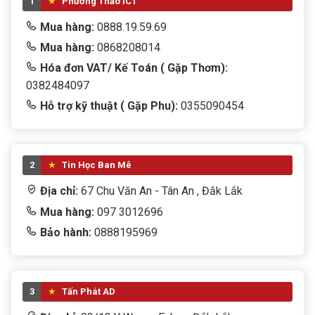
1
Phương Thảo ICT
Mua hàng:
0888.19.59.69
Mua hàng:
0868208014
Hóa đơn VAT/ Kế Toán ( Gặp Thơm):
0382484097
Hỗ trợ kỹ thuật ( Gặp Phu):
0355090454
2
Tin Học Ban Mê
Địa chỉ:
67 Chu Văn An - Tân An , Đắk Lắk
Mua hàng:
097 3012696
Bảo hành:
0888195969
3
Tấn Phát AD