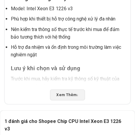
Model: Intel Xeon E3 1226 v3
Phù hợp khi thiết bị hỗ trợ công nghệ xử lý đa nhân
Nên kiểm tra thông số thực tế trước khi mua để đảm
bảo tương thích với hệ thống
Hỗ trợ đa nhiệm và ổn định trong môi trường làm việc
nghiêm ngặt
Lưu ý khi chọn và sử dụng
Trước khi mua, hãy kiểm tra kỹ thông số kỹ thuật của
bo mạch chủ để đảm bảo chip phù hợp. Đảm bảo hệ
thống có đủ điều kiện vận hành như nguồn cấp điện,
Xem Thêm
↓
tản nhiệt và không gian lắp đặt. Trong quá trình sử
dụng, nên theo dõi nhiệt độ và hiệu năng để tối ưu hóa
trải nghiệm.
1 đánh giá cho
Shopee Chip CPU Intel Xeon E3 1226
v3
Tấn Phát AD sẵn sàng tư vấn chọn đúng linh kiện, hỗ