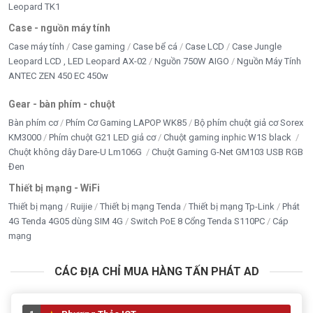
Leopard TK1
Case - nguồn máy tính
Case máy tính
Case gaming
Case bể cá
Case LCD
Case Jungle
Leopard LCD , LED Leopard AX-02
Nguồn 750W AIGO
Nguồn Máy Tính
ANTEC ZEN 450 EC 450w
Gear - bàn phím - chuột
Bàn phím cơ
Phím Cơ Gaming LAPOP WK85
Bộ phím chuột giả cơ Sorex
KM3000
Phím chuột G21 LED giả cơ
Chuột gaming inphic W1S black
Chuột không dây Dare-U Lm106G
Chuột Gaming G-Net GM103 USB RGB
Đen
Thiết bị mạng - WiFi
Thiết bị mạng
Ruijie
Thiết bị mạng Tenda
Thiết bị mạng Tp-Link
Phát
4G Tenda 4G05 dùng SIM 4G
Switch PoE 8 Cổng Tenda S110PC
Cáp
mạng
CÁC ĐỊA CHỈ MUA HÀNG TẤN PHÁT AD