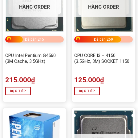
HÀNG ORDER
HÀNG ORDER
Đã bán 215
Đã bán 269
CPU Intel Pentium G4560
CPU CORE I3 – 4150
(3M Cache, 3.5GHz)
(3.5GHz, 3M) SOCKET 1150
215.000
₫
125.000
₫
ĐỌC TIẾP
ĐỌC TIẾP