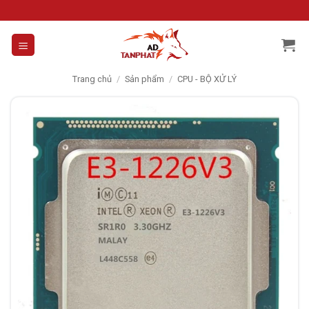
Skip
to
content
Trang chủ
/
Sản phẩm
/
CPU - BỘ XỬ LÝ