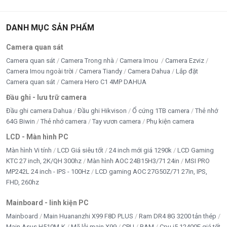
DANH MỤC SẢN PHẨM
Camera quan sát
Camera quan sát
Camera Trong nhà
Camera Imou
Camera Ezviz
Camera Imou ngoài trời
Camera Tiandy
Camera Dahua
Lắp đặt
Camera quan sát
Camera Hero C1 4MP DAHUA
Đầu ghi - lưu trữ camera
Đầu ghi camera Dahua
Đầu ghi Hikvison
Ổ cứng 1TB camera
Thẻ nhớ
64G Biwin
Thẻ nhớ camera
Tay vươn camera
Phụ kiện camera
LCD - Màn hình PC
Màn hình Vi tính
LCD Giá siêu tốt
24 inch mới giá 1290k
LCD Gaming
KTC 27 inch, 2K/QH 300hz
Màn hình AOC 24B15H3/71 24in
MSI PRO
MP242L 24 inch - IPS - 100Hz
LCD gaming AOC 27G50Z/71 27in, IPS,
FHD, 260hz
Mainboard - linh kiện PC
Mainboard
Main Huananzhi X99 F8D PLUS
Ram DR4 8G 3200 tản thép
Main Asus H510M-K
Mã lỗi main X99
CPU
RAM
Cpu i5 12400F giá tốt