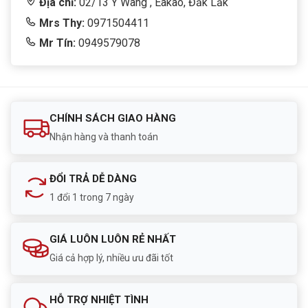
Địa chỉ:
02/13 Y Wang , Eakao, Đắk Lắk
Mrs Thy:
0971504411
Mr Tín:
0949579078
CHÍNH SÁCH GIAO HÀNG
Nhận hàng và thanh toán
ĐỔI TRẢ DỄ DÀNG
1 đổi 1 trong 7 ngày
GIÁ LUÔN LUÔN RẺ NHẤT
Giá cả hợp lý, nhiều ưu đãi tốt
HỖ TRỢ NHIỆT TÌNH