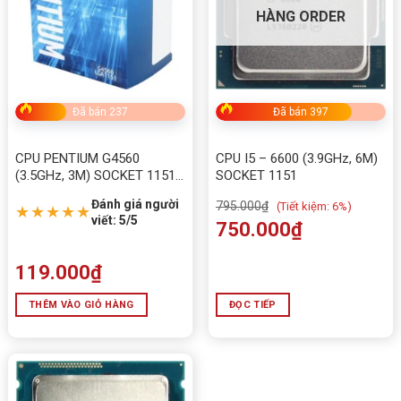
HÀNG ORDER
Đã bán 237
Đã bán 397
CPU PENTIUM G4560
CPU I5 – 6600 (3.9GHz, 6M)
(3.5GHz, 3M) SOCKET 1151
SOCKET 1151
V1
Đánh giá người
795.000
₫
(
Tiết kiệm:
6%)
★★★★★
viết: 5/5
750.000
₫
119.000
₫
THÊM VÀO GIỎ HÀNG
ĐỌC TIẾP