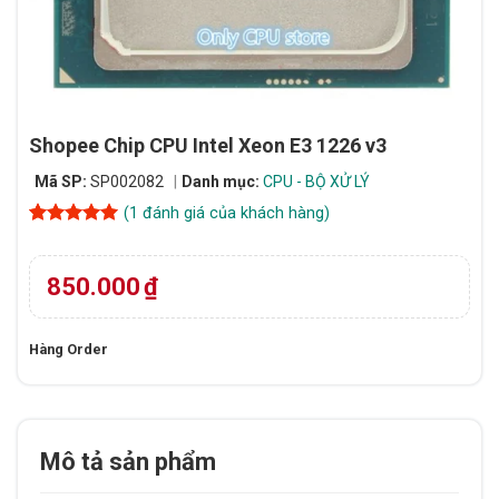
Shopee Chip CPU Intel Xeon E3 1226 v3
Mã SP:
SP002082
Danh mục:
CPU - BỘ XỬ LÝ
(
1
đánh giá của khách hàng)
5
1
trên 5
dựa trên
đánh giá
850.000
₫
Hàng Order
Mô tả sản phẩm