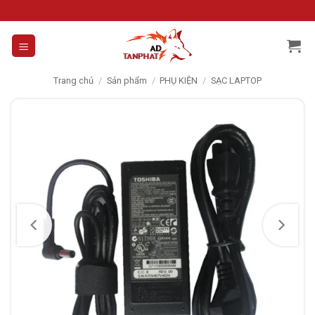
Skip
to
content
Trang chủ
/
Sản phẩm
/
PHỤ KIỆN
/
SẠC LAPTOP