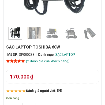
SẠC LAPTOP TOSHIBA 60W
Mã SP:
SP000233
Danh mục:
SẠC LAPTOP
(
2
đánh giá của khách hàng)
5
2
trên 5
dựa trên
đánh giá
170.000
₫
★★★★★
Đánh giá người viết: 5/5
Còn hàng