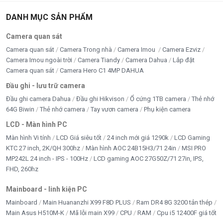
DANH MỤC SẢN PHẨM
Camera quan sát
Camera quan sát
Camera Trong nhà
Camera Imou
Camera Ezviz
Camera Imou ngoài trời
Camera Tiandy
Camera Dahua
Lắp đặt
Camera quan sát
Camera Hero C1 4MP DAHUA
Đầu ghi - lưu trữ camera
Đầu ghi camera Dahua
Đầu ghi Hikvison
Ổ cứng 1TB camera
Thẻ nhớ
64G Biwin
Thẻ nhớ camera
Tay vươn camera
Phụ kiện camera
LCD - Màn hình PC
Màn hình Vi tính
LCD Giá siêu tốt
24 inch mới giá 1290k
LCD Gaming
KTC 27 inch, 2K/QH 300hz
Màn hình AOC 24B15H3/71 24in
MSI PRO
MP242L 24 inch - IPS - 100Hz
LCD gaming AOC 27G50Z/71 27in, IPS,
FHD, 260hz
Mainboard - linh kiện PC
Mainboard
Main Huananzhi X99 F8D PLUS
Ram DR4 8G 3200 tản thép
Main Asus H510M-K
Mã lỗi main X99
CPU
RAM
Cpu i5 12400F giá tốt