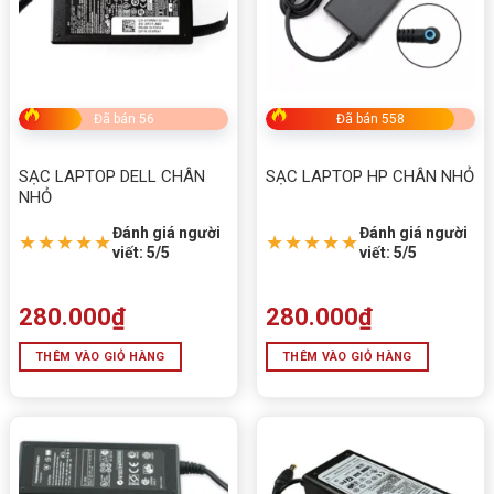
Đã bán 56
Đã bán 558
SẠC LAPTOP DELL CHÂN
SẠC LAPTOP HP CHÂN NHỎ
NHỎ
Đánh giá người
Đánh giá người
★★★★★
★★★★★
viết: 5/5
viết: 5/5
280.000
₫
280.000
₫
THÊM VÀO GIỎ HÀNG
THÊM VÀO GIỎ HÀNG