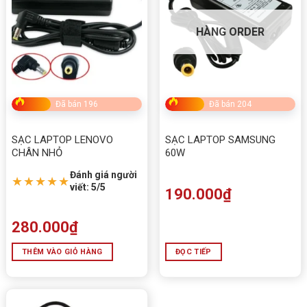
HÀNG ORDER
Đã bán 196
Đã bán 204
SẠC LAPTOP LENOVO
SẠC LAPTOP SAMSUNG
CHÂN NHỎ
60W
Đánh giá người
★★★★★
viết: 5/5
190.000
₫
280.000
₫
THÊM VÀO GIỎ HÀNG
ĐỌC TIẾP