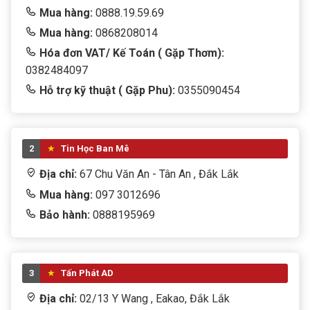
Mua hàng:
0888.19.59.69
Mua hàng:
0868208014
Hóa đơn VAT/ Kế Toán ( Gặp Thơm):
0382484097
Hỗ trợ kỹ thuật ( Gặp Phu):
0355090454
2
Tin Học Ban Mê
Địa chỉ:
67 Chu Văn An - Tân An , Đắk Lắk
Mua hàng:
097 3012696
Bảo hành:
0888195969
3
Tấn Phát AD
Địa chỉ:
02/13 Y Wang , Eakao, Đắk Lắk