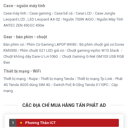
Case - nguồn máy tính
Case máy tính
Case gaming
Case bể cá
Case LCD
Case Jungle
Leopard LCD , LED Leopard AX-02
Nguồn 750W AIGO
Nguồn Máy Tính
ANTEC ZEN 450 EC 450w
Gear - bàn phím - chuột
Bàn phím cơ
Phím Cơ Gaming LAPOP WK85
Bộ phím chuột giả cơ Sorex
KM3000
Phím chuột G21 LED giả cơ
Chuột gaming inphic W1S black
Chuột không dây Dare-U Lm106G
Chuột Gaming G-Net GM103 USB RGB
Đen
Thiết bị mạng - WiFi
Thiết bị mạng
Ruijie
Thiết bị mạng Tenda
Thiết bị mạng Tp-Link
Phát
4G Tenda 4G05 dùng SIM 4G
Switch PoE 8 Cổng Tenda S110PC
Cáp
mạng
CÁC ĐỊA CHỈ MUA HÀNG TẤN PHÁT AD
1
Phương Thảo ICT