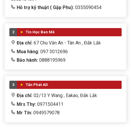
Hỗ trợ kỹ thuật ( Gặp Phu):
0355090454
2
Tin Học Ban Mê
Địa chỉ:
67 Chu Văn An - Tân An , Đắk Lắk
Mua hàng:
097 3012696
Bảo hành:
0888195969
3
Tấn Phát AD
Địa chỉ:
02/13 Y Wang , Eakao, Đắk Lắk
Mrs Thy:
0971504411
Mr Tín:
0949579078