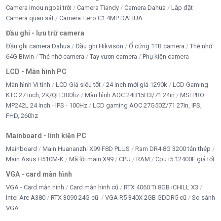
Camera Imou ngoài trời
Camera Tiandy
Camera Dahua
Lắp đặt
Camera quan sát
Camera Hero C1 4MP DAHUA
Đầu ghi - lưu trữ camera
Đầu ghi camera Dahua
Đầu ghi Hikvison
Ổ cứng 1TB camera
Thẻ nhớ
64G Biwin
Thẻ nhớ camera
Tay vươn camera
Phụ kiện camera
LCD - Màn hình PC
Màn hình Vi tính
LCD Giá siêu tốt
24 inch mới giá 1290k
LCD Gaming
KTC 27 inch, 2K/QH 300hz
Màn hình AOC 24B15H3/71 24in
MSI PRO
MP242L 24 inch - IPS - 100Hz
LCD gaming AOC 27G50Z/71 27in, IPS,
FHD, 260hz
Mainboard - linh kiện PC
Mainboard
Main Huananzhi X99 F8D PLUS
Ram DR4 8G 3200 tản thép
Main Asus H510M-K
Mã lỗi main X99
CPU
RAM
Cpu i5 12400F giá tốt
VGA - card màn hình
VGA - Card màn hình
Card màn hình cũ
RTX 4060 Ti 8GB iCHILL X3
Intel Arc A380
RTX 3090 24G cũ
VGA R5 340X 2GB GDDR5 cũ
So sánh
VGA