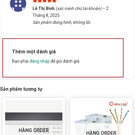
Được xếp
Lê Thị Bình
(xác minh chủ tài khoản)
–
2
hạng
5
5
Tháng 8, 2025
sao
Sản phẩm đúng hình, không lỗi.
Thêm một đánh giá
Bạn phải
đăng nhập
để gửi đánh giá.
Sản phẩm tương tự
HÀNG ORDER
HÀNG ORDER