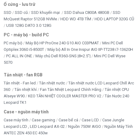
Ổ cứng - lưu trữ
SSD
SSD cũ
SSD khuyến mại
SSD Dahua C800A 480GB
SSD
McQuest Raptor 512GB NVMe
HDD WD 4TB TÍM
HDD LAPTOP 320G CŨ
USB 128G DATO 3.0 128G
PC - máy bộ - build PC
PC máy bộ
Máy Bộ HP ProOne 240 G10 AIO C03PMAT
Mini PC Dell
Optiplex 3060 i5-8500T
Máy bộ All In One Inspur AIO IIP-TT238 i7-13620H
PC ALL IN ONE
Máy chủ Dell R360-SNS |8×2.5”|
Mini PC Dell Wyse
5070
Tản nhiệt - fan RGB
Tản nhiệt - Fan led
Tản nhiệt nước
Tản nhiệt nước LCD Leopard Chill Arc
360
Tản nhiệt khí
Fan Tản Nhiệt Leopard Chính Hãng
Tản nhiệt CPU
Alseye W90
KEO TẢN NHIỆT COOLER MASTER PRO V2
Tản Nước 240
Leopard TK1
Case - nguồn máy tính
Case máy tính
Case gaming
Case bể cá
Case LCD
Case Jungle
Leopard LCD , LED Leopard AX-02
Nguồn 750W AIGO
Nguồn Máy Tính
ANTEC ZEN 450 EC 450w