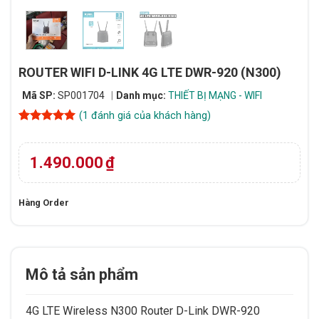
ROUTER WIFI D-LINK 4G LTE DWR-920 (N300)
Mã SP:
SP001704
Danh mục:
THIẾT BỊ MẠNG - WIFI
(
1
đánh giá của khách hàng)
5
1
trên 5
dựa trên
đánh giá
1.490.000
₫
Hàng Order
Mô tả sản phẩm
4G LTE Wireless N300 Router D-Link DWR-920