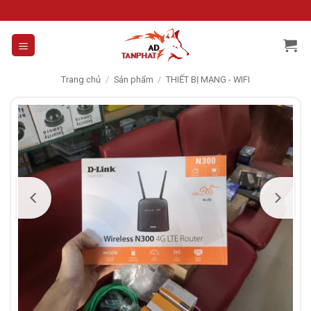
Skip
to
content
Trang chủ
/
Sản phẩm
/
THIẾT BỊ MẠNG - WIFI