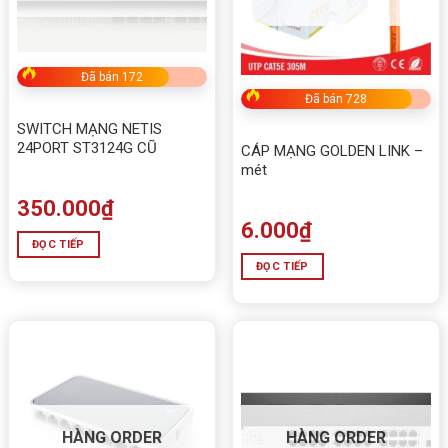
Đã bán 172
Đã bán 728
SWITCH MẠNG NETIS
24PORT ST3124G CŨ
CÁP MẠNG GOLDEN LINK –
mét
350.000
₫
6.000
₫
ĐỌC TIẾP
ĐỌC TIẾP
HÀNG ORDER
HÀNG ORDER