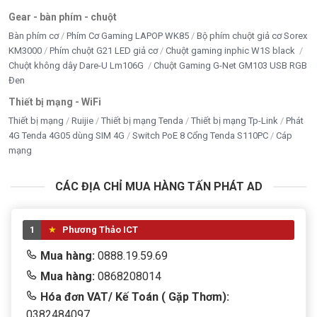
Gear - bàn phím - chuột
Bàn phím cơ
Phím Cơ Gaming LAPOP WK85
Bộ phím chuột giả cơ Sorex
KM3000
Phím chuột G21 LED giả cơ
Chuột gaming inphic W1S black
Chuột không dây Dare-U Lm106G
Chuột Gaming G-Net GM103 USB RGB
Đen
Thiết bị mạng - WiFi
Thiết bị mạng
Ruijie
Thiết bị mạng Tenda
Thiết bị mạng Tp-Link
Phát
4G Tenda 4G05 dùng SIM 4G
Switch PoE 8 Cổng Tenda S110PC
Cáp
mạng
CÁC ĐỊA CHỈ MUA HÀNG TẤN PHÁT AD
1
Phương Thảo ICT
Mua hàng:
0888.19.59.69
Mua hàng:
0868208014
Hóa đơn VAT/ Kế Toán ( Gặp Thơm):
0382484097