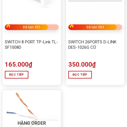
Đã bán 351
Đã bán 583
SWITCH 8 PORT TP-Link TL-
SWITCH 26PORTS D-LINK
SF1008D
DES-1026G CŨ
165.000
₫
350.000
₫
ĐỌC TIẾP
ĐỌC TIẾP
HÀNG ORDER