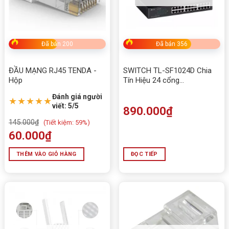
Đã bán 200
Đã bán 356
ĐẦU MẠNG RJ45 TENDA -
SWITCH TL-SF1024D Chia
Hộp
Tín Hiệu 24 cổng
10/100Mbps Mới
Đánh giá người
★★★★★
viết: 5/5
890.000
₫
145.000
₫
(
Tiết kiệm:
59%)
60.000
₫
THÊM VÀO GIỎ HÀNG
ĐỌC TIẾP