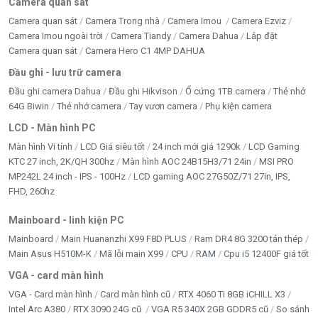
Camera quan sát
Camera quan sát
Camera Trong nhà
Camera Imou
Camera Ezviz
Camera Imou ngoài trời
Camera Tiandy
Camera Dahua
Lắp đặt
Camera quan sát
Camera Hero C1 4MP DAHUA
Đầu ghi - lưu trữ camera
Đầu ghi camera Dahua
Đầu ghi Hikvison
Ổ cứng 1TB camera
Thẻ nhớ
64G Biwin
Thẻ nhớ camera
Tay vươn camera
Phụ kiện camera
LCD - Màn hình PC
Màn hình Vi tính
LCD Giá siêu tốt
24 inch mới giá 1290k
LCD Gaming
KTC 27 inch, 2K/QH 300hz
Màn hình AOC 24B15H3/71 24in
MSI PRO
MP242L 24 inch - IPS - 100Hz
LCD gaming AOC 27G50Z/71 27in, IPS,
FHD, 260hz
Mainboard - linh kiện PC
Mainboard
Main Huananzhi X99 F8D PLUS
Ram DR4 8G 3200 tản thép
Main Asus H510M-K
Mã lỗi main X99
CPU
RAM
Cpu i5 12400F giá tốt
VGA - card màn hình
VGA - Card màn hình
Card màn hình cũ
RTX 4060 Ti 8GB iCHILL X3
Intel Arc A380
RTX 3090 24G cũ
VGA R5 340X 2GB GDDR5 cũ
So sánh