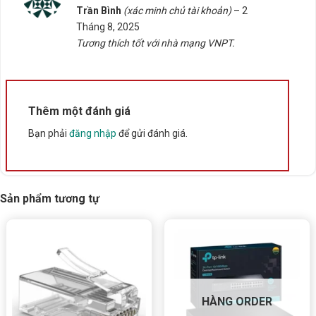
Được xếp
Trần Bình
(xác minh chủ tài khoản)
–
2
hạng
5
5
Tháng 8, 2025
sao
Tương thích tốt với nhà mạng VNPT.
Thêm một đánh giá
Bạn phải
đăng nhập
để gửi đánh giá.
Sản phẩm tương tự
HÀNG ORDER