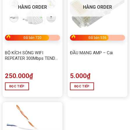
HÀNG ORDER
HÀNG ORDER
Đã bán 720
Đã bán 536
BỘ KÍCH SÓNG WIFI
ĐẦU MẠNG AMP – Cái
REPEATER 300Mbps TENDA
A9
250.000
₫
5.000
₫
ĐỌC TIẾP
ĐỌC TIẾP