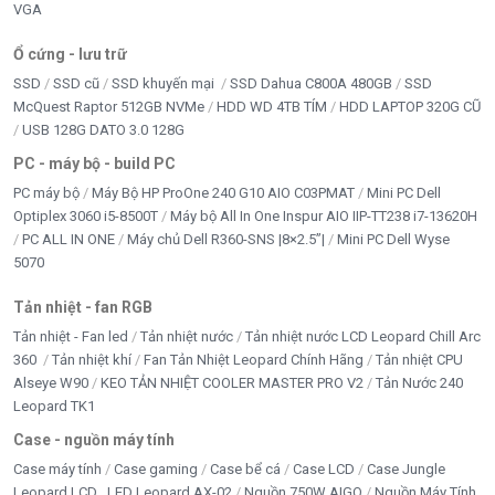
VGA
Ổ cứng - lưu trữ
SSD
SSD cũ
SSD khuyến mại
SSD Dahua C800A 480GB
SSD
McQuest Raptor 512GB NVMe
HDD WD 4TB TÍM
HDD LAPTOP 320G CŨ
USB 128G DATO 3.0 128G
PC - máy bộ - build PC
PC máy bộ
Máy Bộ HP ProOne 240 G10 AIO C03PMAT
Mini PC Dell
Optiplex 3060 i5-8500T
Máy bộ All In One Inspur AIO IIP-TT238 i7-13620H
PC ALL IN ONE
Máy chủ Dell R360-SNS |8×2.5”|
Mini PC Dell Wyse
5070
Tản nhiệt - fan RGB
Tản nhiệt - Fan led
Tản nhiệt nước
Tản nhiệt nước LCD Leopard Chill Arc
360
Tản nhiệt khí
Fan Tản Nhiệt Leopard Chính Hãng
Tản nhiệt CPU
Alseye W90
KEO TẢN NHIỆT COOLER MASTER PRO V2
Tản Nước 240
Leopard TK1
Case - nguồn máy tính
Case máy tính
Case gaming
Case bể cá
Case LCD
Case Jungle
Leopard LCD , LED Leopard AX-02
Nguồn 750W AIGO
Nguồn Máy Tính