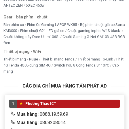
ANTEC ZEN 450 EC 450w
Gear - bàn phím - chuột
Bàn phím cơ
Phím Cơ Gaming LAPOP WK85
Bộ phím chuột giả cơ Sorex
KM3000
Phím chuột G21 LED giả cơ
Chuột gaming inphic W1S black
Chuột không dây Dare-U Lm106G
Chuột Gaming G-Net GM103 USB RGB
Đen
Thiết bị mạng - WiFi
Thiết bị mạng
Ruijie
Thiết bị mạng Tenda
Thiết bị mạng Tp-Link
Phát
4G Tenda 4G05 dùng SIM 4G
Switch PoE 8 Cổng Tenda S110PC
Cáp
mạng
CÁC ĐỊA CHỈ MUA HÀNG TẤN PHÁT AD
1
Phương Thảo ICT
Mua hàng:
0888.19.59.69
Mua hàng:
0868208014