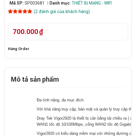
Mã SP:
SP003681
Danh mục:
THIẾT BỊ MẠNG - WIFI
(
2
đánh giá của khách hàng)
5
2
trên 5
dựa trên
đánh giá
700.000
₫
Hàng Order
Mô tả sản phẩm
Đa tính năng, đa mục đích
Với khả năng truy cập, bảo mật và quản lý truy cập theo
Dray Tek Vigor2920 là thiết bị cân bằng tải chiều ra (
WAN1 tốc độ 10/100Mbps, cổng WAN2 tốc độ Gigabit v
Vigor2920 có kiểu dáng mềm mại với những đường cong “ g