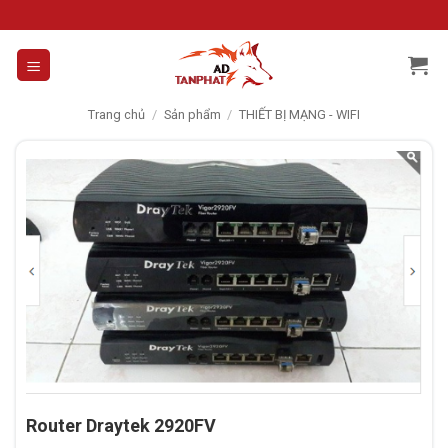
Skip
to
content
Trang chủ
/
Sản phẩm
/
THIẾT BỊ MẠNG - WIFI
Router Draytek 2920FV