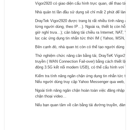
Vigor2920 có giao diện cấu hình trực quan, dể thao tác.
Nhà quản trị lần đầu sử dụng sẽ chỉ mất 2 phút để làm 
DrayTek Vigor2920 được trang bị rất nhiều tính năng đá
từng người dùng, theo IP…). Ngoài ra, thiết bị còn hỗ 
giờ nghỉ trưa…); cân băng tải chiều ra Internet; NAT; 
lọc các ứng dụng tin nhắn tức thời IM ( Yahoo, MSN, I
Bên cạnh đó, nhà quan trị còn có thể tạo người dùng cục
Thử nghiệm chức năng cân bằng tải, DrayTeK Vigor2920
truyền ( WAN Connection Fail-over) bằng cách thiết lậ
động 3.5G kết nối modem USB), có thể cấu hình vơi
Kiểm tra tính năng ngăn chặn ứng dụng tin nhắn tức th
Nếu người dùng truy cập Yahoo Messenger qua web, Dra
Ngoài tính năng ngăn chặn hoàn toàn việc đăng nhập dịch
chặn thoại video…
Nếu bạn quan tâm về cân bằng tải đường truyền, đảm bả