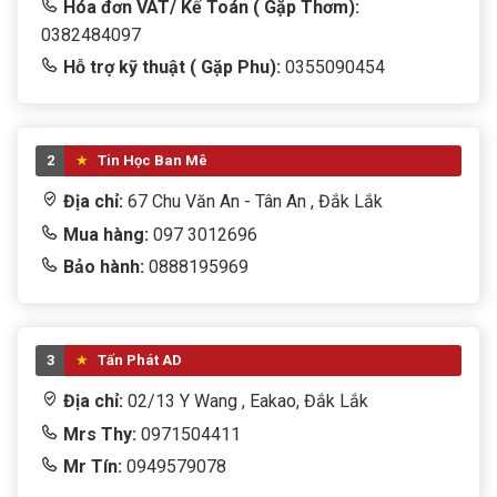
Hóa đơn VAT/ Kế Toán ( Gặp Thơm):
0382484097
Hỗ trợ kỹ thuật ( Gặp Phu):
0355090454
2
Tin Học Ban Mê
Địa chỉ:
67 Chu Văn An - Tân An , Đắk Lắk
Mua hàng:
097 3012696
Bảo hành:
0888195969
3
Tấn Phát AD
Địa chỉ:
02/13 Y Wang , Eakao, Đắk Lắk
Mrs Thy:
0971504411
Mr Tín:
0949579078