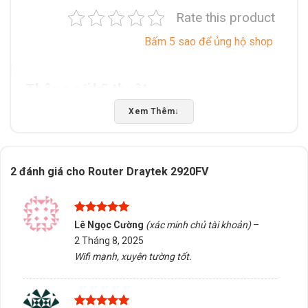
Rate this product
Bấm 5 sao để ủng hộ shop
Thông số kỹ thuật
Xem Thêm
↓
Xuất xứ
Trung Quốc
2 đánh giá cho
Router Draytek 2920FV
Được xếp
Lê Ngọc Cường
(xác minh chủ tài khoản)
–
hạng
5
5
2 Tháng 8, 2025
sao
Wifi mạnh, xuyên tường tốt.