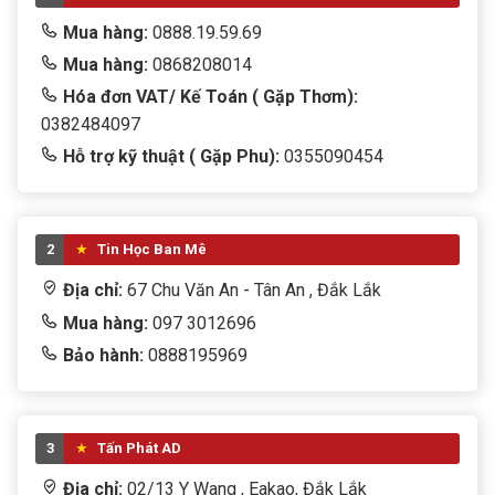
Mua hàng:
0888.19.59.69
Mua hàng:
0868208014
Hóa đơn VAT/ Kế Toán ( Gặp Thơm):
0382484097
Hỗ trợ kỹ thuật ( Gặp Phu):
0355090454
2
Tin Học Ban Mê
Địa chỉ:
67 Chu Văn An - Tân An , Đắk Lắk
Mua hàng:
097 3012696
Bảo hành:
0888195969
3
Tấn Phát AD
Địa chỉ:
02/13 Y Wang , Eakao, Đắk Lắk