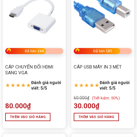
Đã bán 344
Đã bán 585
CÁP CHUYỂN ĐỔI HDMI
CÁP USB MÁY IN 3 MÉT
SANG VGA
Đánh giá người
Đánh giá người
★★★★★
★★★★★
viết: 5/5
viết: 5/5
60.000
₫
(
Tiết kiệm:
50%)
80.000
₫
30.000
₫
THÊM VÀO GIỎ HÀNG
THÊM VÀO GIỎ HÀNG