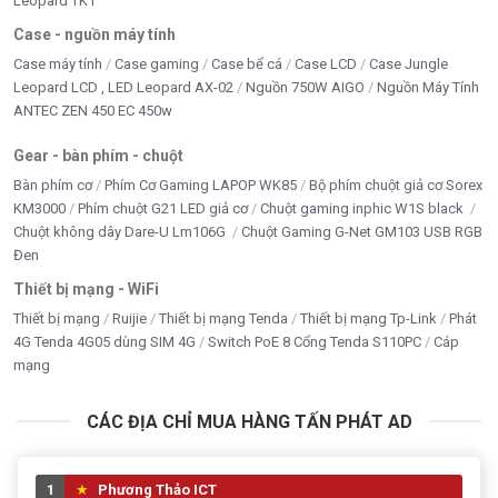
Leopard TK1
Case - nguồn máy tính
Case máy tính
Case gaming
Case bể cá
Case LCD
Case Jungle
Leopard LCD , LED Leopard AX-02
Nguồn 750W AIGO
Nguồn Máy Tính
ANTEC ZEN 450 EC 450w
Gear - bàn phím - chuột
Bàn phím cơ
Phím Cơ Gaming LAPOP WK85
Bộ phím chuột giả cơ Sorex
KM3000
Phím chuột G21 LED giả cơ
Chuột gaming inphic W1S black
Chuột không dây Dare-U Lm106G
Chuột Gaming G-Net GM103 USB RGB
Đen
Thiết bị mạng - WiFi
Thiết bị mạng
Ruijie
Thiết bị mạng Tenda
Thiết bị mạng Tp-Link
Phát
4G Tenda 4G05 dùng SIM 4G
Switch PoE 8 Cổng Tenda S110PC
Cáp
mạng
CÁC ĐỊA CHỈ MUA HÀNG TẤN PHÁT AD
1
Phương Thảo ICT