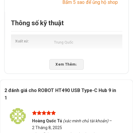
Bấm 5 sao để ủng hộ shop
Thông số kỹ thuật
Xuất xứ
Trung Quốc
Xem Thêm
↓
2 đánh giá cho
ROBOT HT490 USB Type-C Hub 9 in
1
Được xếp
Hoàng Quốc Tú
(xác minh chủ tài khoản)
–
hạng
5
5
2 Tháng 8, 2025
sao