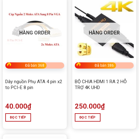
HÀNG ORDER
HÀNG ORDER
Đã bán 368
Đã bán 386
Dây nguồn Phụ ATA 4 pin x2
BỘ CHIA HDMI 1 RA 2 HỖ
to PCI-E 8 pin
TRỢ 4K UHD
40.000
₫
250.000
₫
ĐỌC TIẾP
ĐỌC TIẾP