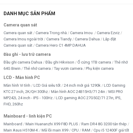
DANH MỤC SẢN PHẨM
Camera quan sát
Camera quan sát
Camera Trong nhà
Camera Imou
Camera Ezviz
Camera Imou ngoài trời
Camera Tiandy
Camera Dahua
Lắp đặt
Camera quan sát
Camera Hero C1 4MP DAHUA
Đầu ghi - lưu trữ camera
Đầu ghi camera Dahua
Đầu ghi Hikvison
Ổ cứng 1TB camera
Thẻ nhớ
64G Biwin
Thẻ nhớ camera
Tay vươn camera
Phụ kiện camera
LCD - Màn hình PC
Màn hình Vi tính
LCD Giá siêu tốt
24 inch mới giá 1290k
LCD Gaming
KTC 27 inch, 2K/QH 300hz
Màn hình AOC 24B15H3/71 24in
MSI PRO
MP242L 24 inch - IPS - 100Hz
LCD gaming AOC 27G50Z/71 27in, IPS,
FHD, 260hz
Mainboard - linh kiện PC
Mainboard
Main Huananzhi X99 F8D PLUS
Ram DR4 8G 3200 tản thép
Main Asus H510M-K
Mã lỗi main X99
CPU
RAM
Cpu i5 12400F giá tốt