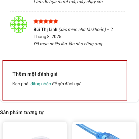
Làm đồ họa mượt mà, máy chạy êm.
Được xếp
Bùi Thị Linh
(xác minh chủ tài khoản)
–
2
hạng
5
5
Tháng 8, 2025
sao
Đã mua nhiều lần, lần nào cũng ưng.
Thêm một đánh giá
Bạn phải
đăng nhập
để gửi đánh giá.
Sản phẩm tương tự