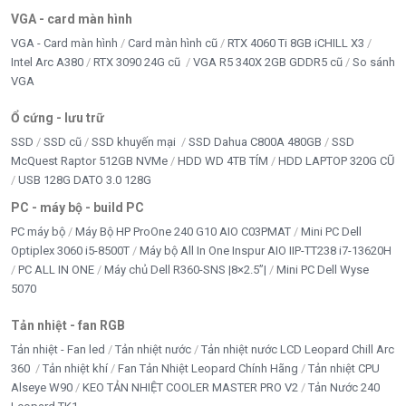
VGA - card màn hình
VGA - Card màn hình
Card màn hình cũ
RTX 4060 Ti 8GB iCHILL X3
Intel Arc A380
RTX 3090 24G cũ
VGA R5 340X 2GB GDDR5 cũ
So sánh
VGA
Ổ cứng - lưu trữ
SSD
SSD cũ
SSD khuyến mại
SSD Dahua C800A 480GB
SSD
McQuest Raptor 512GB NVMe
HDD WD 4TB TÍM
HDD LAPTOP 320G CŨ
USB 128G DATO 3.0 128G
PC - máy bộ - build PC
PC máy bộ
Máy Bộ HP ProOne 240 G10 AIO C03PMAT
Mini PC Dell
Optiplex 3060 i5-8500T
Máy bộ All In One Inspur AIO IIP-TT238 i7-13620H
PC ALL IN ONE
Máy chủ Dell R360-SNS |8×2.5”|
Mini PC Dell Wyse
5070
Tản nhiệt - fan RGB
Tản nhiệt - Fan led
Tản nhiệt nước
Tản nhiệt nước LCD Leopard Chill Arc
360
Tản nhiệt khí
Fan Tản Nhiệt Leopard Chính Hãng
Tản nhiệt CPU
Alseye W90
KEO TẢN NHIỆT COOLER MASTER PRO V2
Tản Nước 240