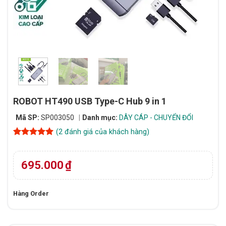
ROBOT HT490 USB Type-C Hub 9 in 1
Mã SP:
SP003050
Danh mục:
DÂY CÁP - CHUYỂN ĐỔI
(
2
đánh giá của khách hàng)
5
2
trên 5
dựa trên
đánh giá
695.000
₫
Hàng Order