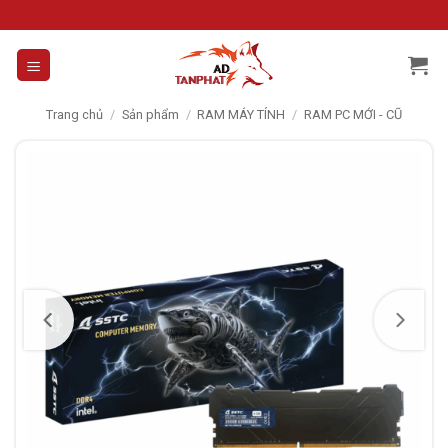
Skip
to
content
Trang chủ
/
Sản phẩm
/
RAM MÁY TÍNH
/
RAM PC MỚI - CŨ