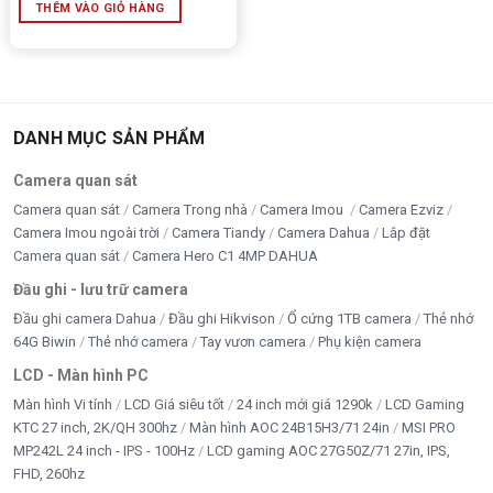
THÊM VÀO GIỎ HÀNG
Kiểu
Unbuffered DIMM
Giao tiếp
DDR4 288-pin
Chức năng hỗ
DANH MỤC SẢN PHẨM
CRC, TCR, CA Parity, Fly-by topology,
trợ
CAL, Terminated CA Bus
Camera quan sát
Chứng nhận
RoHS Compliant, Halogen-Free
Camera quan sát
Camera Trong nhà
Camera Imou
Camera Ezviz
Camera Imou ngoài trời
Camera Tiandy
Camera Dahua
Lắp đặt
Camera quan sát
Camera Hero C1 4MP DAHUA
Tiếp xúc chân
Gold edge contacts
Đầu ghi - lưu trữ camera
Nhiệt độ hoạt
0°C – 85°C
Đầu ghi camera Dahua
Đầu ghi Hikvison
Ổ cứng 1TB camera
Thẻ nhớ
động
64G Biwin
Thẻ nhớ camera
Tay vươn camera
Phụ kiện camera
Phiên bản dung
LCD - Màn hình PC
8GB / 16GB
lượng
Màn hình Vi tính
LCD Giá siêu tốt
24 inch mới giá 1290k
LCD Gaming
KTC 27 inch, 2K/QH 300hz
Màn hình AOC 24B15H3/71 24in
MSI PRO
Xuất xứ
Trung Quốc
MP242L 24 inch - IPS - 100Hz
LCD gaming AOC 27G50Z/71 27in, IPS,
FHD, 260hz