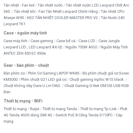
Tản nhiệt - Fan led
Tản nhiệt nước
Tản nhiệt nước LCD Leopard Chill Arc
360
Tản nhiệt khí
Fan Tản Nhiệt Leopard Chính Hãng
Tản nhiệt CPU
Alseye W90
KEO TẢN NHIỆT COOLER MASTER PRO V2
Tản Nước 240
Leopard TK1
Case - nguồn máy tính
Case máy tính
Case gaming
Case bể cá
Case LCD
Case Jungle
Leopard LCD , LED Leopard AX-02
Nguồn 750W AIGO
Nguồn Máy Tính
ANTEC ZEN 450 EC 450w
Gear - bàn phím - chuột
Bàn phím cơ
Phím Cơ Gaming LAPOP WK85
Bộ phím chuột giả cơ Sorex
KM3000
Phím chuột G21 LED giả cơ
Chuột gaming inphic W1S black
Chuột không dây Dare-U Lm106G
Chuột Gaming G-Net GM103 USB RGB
Đen
Thiết bị mạng - WiFi
Thiết bị mạng
Ruijie
Thiết bị mạng Tenda
Thiết bị mạng Tp-Link
Phát
4G Tenda 4G05 dùng SIM 4G
Switch PoE 8 Cổng Tenda S110PC
Cáp
mạng