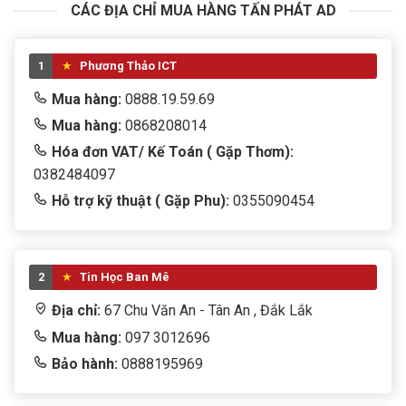
CÁC ĐỊA CHỈ MUA HÀNG TẤN PHÁT AD
1
Phương Thảo ICT
Mua hàng:
0888.19.59.69
Mua hàng:
0868208014
Hóa đơn VAT/ Kế Toán ( Gặp Thơm):
0382484097
Hỗ trợ kỹ thuật ( Gặp Phu):
0355090454
2
Tin Học Ban Mê
Địa chỉ:
67 Chu Văn An - Tân An , Đắk Lắk
Mua hàng:
097 3012696
Bảo hành:
0888195969