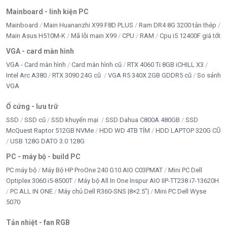
Mainboard - linh kiện PC
Mainboard
Main Huananzhi X99 F8D PLUS
Ram DR4 8G 3200 tản thép
Main Asus H510M-K
Mã lỗi main X99
CPU
RAM
Cpu i5 12400F giá tốt
VGA - card màn hình
VGA - Card màn hình
Card màn hình cũ
RTX 4060 Ti 8GB iCHILL X3
Intel Arc A380
RTX 3090 24G cũ
VGA R5 340X 2GB GDDR5 cũ
So sánh
VGA
Ổ cứng - lưu trữ
SSD
SSD cũ
SSD khuyến mại
SSD Dahua C800A 480GB
SSD
McQuest Raptor 512GB NVMe
HDD WD 4TB TÍM
HDD LAPTOP 320G CŨ
USB 128G DATO 3.0 128G
PC - máy bộ - build PC
PC máy bộ
Máy Bộ HP ProOne 240 G10 AIO C03PMAT
Mini PC Dell
Optiplex 3060 i5-8500T
Máy bộ All In One Inspur AIO IIP-TT238 i7-13620H
PC ALL IN ONE
Máy chủ Dell R360-SNS |8×2.5”|
Mini PC Dell Wyse
5070
Tản nhiệt - fan RGB