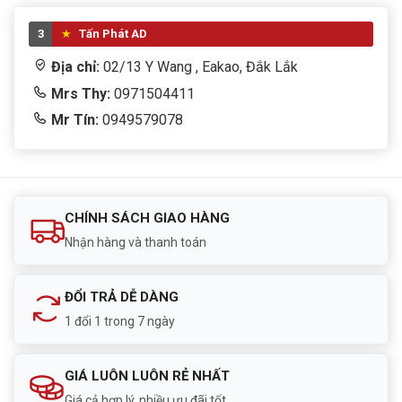
3
Tấn Phát AD
Địa chỉ:
02/13 Y Wang , Eakao, Đắk Lắk
Mrs Thy:
0971504411
Mr Tín:
0949579078
CHÍNH SÁCH GIAO HÀNG
Nhận hàng và thanh toán
ĐỔI TRẢ DỄ DÀNG
1 đổi 1 trong 7 ngày
GIÁ LUÔN LUÔN RẺ NHẤT
Giá cả hợp lý, nhiều ưu đãi tốt