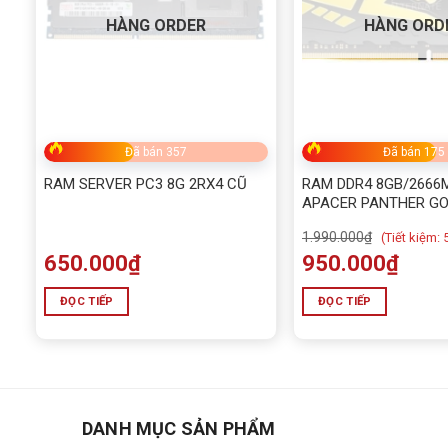
HÀNG ORDER
HÀNG ORD
Đã bán 357
Đã bán 175
RAM SERVER PC3 8G 2RX4 CŨ
RAM DDR4 8GB/2666
APACER PANTHER G
NHIỆT MỚI
1.990.000
₫
(
Tiết kiệm:
650.000
₫
950.000
₫
ĐỌC TIẾP
ĐỌC TIẾP
DANH MỤC SẢN PHẨM