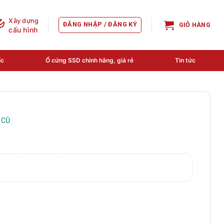
Xây dựng
ĐĂNG NHẬP / ĐĂNG KÝ
GIỎ HÀNG
cấu hình
ốc
Ổ cứng SSD chính hãng, giá rẻ
Tin tức
 CŨ