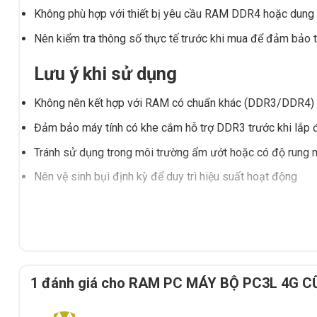
Không phù hợp với thiết bị yêu cầu RAM DDR4 hoặc dung
Nên kiểm tra thông số thực tế trước khi mua để đảm bảo 
Lưu ý khi sử dụng
Không nên kết hợp với RAM có chuẩn khác (DDR3/DDR4) đ
Đảm bảo máy tính có khe cắm hỗ trợ DDR3 trước khi lắp 
Tránh sử dụng trong môi trường ẩm ướt hoặc có độ rung
Nên vệ sinh bụi định kỳ để duy trì hiệu suất hoạt động
Nếu bạn đang tìm kiếm linh kiện giá cả hợp lý cho máy tính
vấn chọn đúng sản phẩm, và giao hàng/tư vấn tại Buôn Ma
1 đánh giá cho
RAM PC MÁY BỘ PC3L 4G C