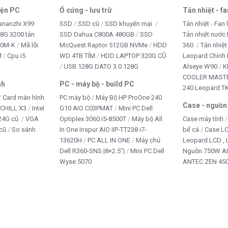
iện PC
Ổ cứng - lưu trữ
Tản nhiệt - f
ananzhi X99
SSD
SSD cũ
SSD khuyến mại
Tản nhiệt - Fan 
8G 3200 tản
SSD Dahua C800A 480GB
SSD
Tản nhiệt nước 
10M-K
Mã lỗi
McQuest Raptor 512GB NVMe
HDD
360
Tản nhiệt
M
Cpu i5
WD 4TB TÍM
HDD LAPTOP 320G CŨ
Leopard Chính
USB 128G DATO 3.0 128G
Alseye W90
K
COOLER MASTE
nh
PC - máy bộ - build PC
240 Leopard T
Card màn hình
PC máy bộ
Máy Bộ HP ProOne 240
Case - nguồn
iCHILL X3
Intel
G10 AIO C03PMAT
Mini PC Dell
24G cũ
VGA
Optiplex 3060 i5-8500T
Máy bộ All
Case máy tính
cũ
So sánh
In One Inspur AIO IIP-TT238 i7-
bể cá
Case L
13620H
PC ALL IN ONE
Máy chủ
Leopard LCD ,
Dell R360-SNS |8×2.5”|
Mini PC Dell
Nguồn 750W A
Wyse 5070
ANTEC ZEN 450