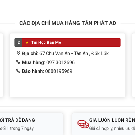
CÁC ĐỊA CHỈ MUA HÀNG TẤN PHÁT AD
2
Tin Học Ban Mê
Địa chỉ:
67 Chu Văn An - Tân An , Đắk Lắk
Mua hàng:
097 3012696
Bảo hành:
0888195969
ỔI TRẢ DỄ DÀNG
GIÁ LUÔN LUÔN RẺ 
 đổi 1 trong 7 ngày
Giá cả hợp lý, nhiều ưu đã