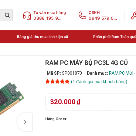
Tư vấn mua hàng
CSKH
0888 195 969
0949 579 078
Bảng giá thu mua linh kiện cũ
Phân phối Ram Toàn qu
RAM PC MÁY BỘ PC3L 4G CŨ
Mã SP:
SP001870
Danh mục:
RAM PC MỚI -
(
1
đánh giá của khách hàng)
5
1
trên 5
dựa trên
đánh giá
320.000
₫
Hàng Order