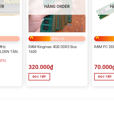
ER
HÀNG ORDER
H
Đã bán 54
MHz
RAM Kingmax 4GB DDR3 Bus
RAM PC DD
OLDEN TẢN
1600
52%)
320.000
₫
70.000
ĐỌC TIẾP
ĐỌC TIẾP