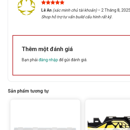
Được xếp
Lê An
(xác minh chủ tài khoản)
–
2 Tháng 8, 202
hạng
5
5
Shop hỗ trợ tư vấn build cấu hình rất kỹ.
sao
Thêm một đánh giá
Bạn phải
đăng nhập
để gửi đánh giá.
Sản phẩm tương tự