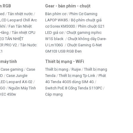
an RGB
Gear - bàn phím - chuột
led
Tản nhiệt nước
Bàn phím cơ
Phím Cơ Gaming
LCD Leopard Chill Arc
LAPOP WK85
Bộ phím chuột giả
 khí
Fan Tản Nhiệt
cơ Sorex KM3000
Phím chuột G21
 Hãng
Tản nhiệt CPU
LED giả cơ
Chuột gaming inphic
EO TẢN NHIỆT
W1S black
Chuột không dây Dare-
R PRO V2
Tản Nước
U Lm106G
Chuột Gaming G-Net
K1
GM103 USB RGB Đen
 máy tính
Thiết bị mạng - WiFi
Case gaming
Case
Thiết bị mạng
Ruijie
Thiết bị mạng
CD
Case Jungle
Tenda
Thiết bị mạng Tp-Link
Phát
 LED Leopard AX-02
4G Tenda 4G05 dùng SIM 4G
IGO
Nguồn Máy Tính
Switch PoE 8 Cổng Tenda S110PC
 EC 450w
Cáp mạng