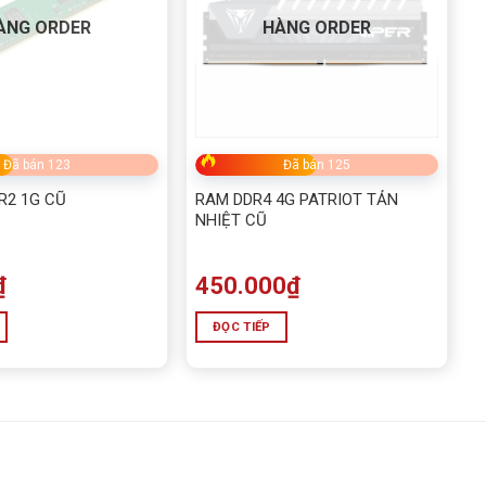
ÀNG ORDER
HÀNG ORDER
Đã bán 123
Đã bán 125
R2 1G CŨ
RAM DDR4 4G PATRIOT TẢN
NHIỆT CŨ
₫
450.000
₫
ĐỌC TIẾP