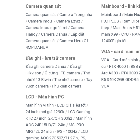
Camera quan sát
Mainboard - linh k
Camera quan sát
Camera Trong nhà
Mainboard
Main Hu
Camera Imou
Camera Ezviz
F8D PLUS
Ram DR4 
Camera Imou ngoài trời
Camera
thép
Main Asus H5
Tiandy
Camera Dahua
Lắp đặt
main X99
CPU
RA
Camera quan sát
Camera Hero C1
12400F giá tốt
4MP DAHUA
VGA - card màn hì
Đầu ghi - lưu trữ camera
VGA - Card màn hình
Đầu ghi camera Dahua
Đầu ghi
cũ
RTX 4060 Ti 8GB 
Hikvison
Ổ cứng 1TB camera
Thẻ
Arc A380
RTX 3090 
nhớ 64G Biwin
Thẻ nhớ camera
Tay
R5 340X 2GB GDDR5 
vươn camera
Phụ kiện camera
VGA
LCD - Màn hình PC
Màn hình Vi tính
LCD Giá siêu tốt
24 inch mới giá 1290k
LCD Gaming
KTC 27 inch, 2K/QH 300hz
Màn hình
AOC 24B15H3/71 24in
MSI PRO
MP242L 24 inch - IPS - 100Hz
LCD
gaming AOC 27G50Z/71 27in, IPS,