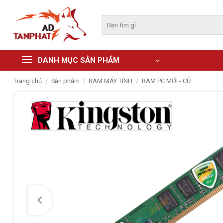
Skip
to
Tìm
kiếm:
content
DANH MỤC SẢN PHẨM
Trang chủ
/
Sản phẩm
/
RAM MÁY TÍNH
/
RAM PC MỚI - CŨ