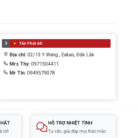
3
Tấn Phát AD
Địa chỉ:
02/13 Y Wang , Eakao, Đắk Lắk
Mrs Thy:
0971504411
Mr Tín:
0949579078
NHẤT
HỖ TRỢ NHIỆT TÌNH
i tốt
Tư vấn, giải đáp mọi thắc mắc