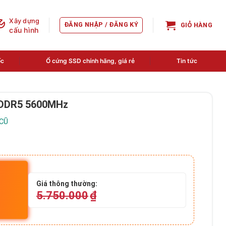
Xây dựng
ĐĂNG NHẬP / ĐĂNG KÝ
GIỎ HÀNG
cấu hình
ốc
Ổ cứng SSD chính hãng, giá rẻ
Tin tức
B DDR5 5600MHz
 CŨ
Giá thông thường:
5.750.000
₫