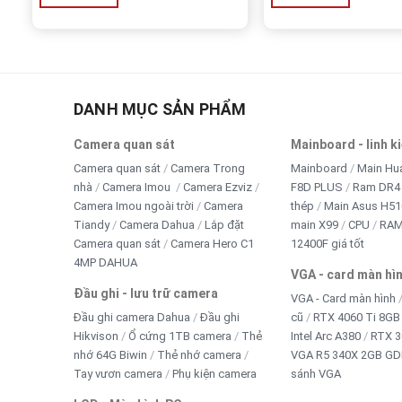
DANH MỤC SẢN PHẨM
Camera quan sát
Mainboard - linh k
Camera quan sát
Camera Trong
Mainboard
Main Hu
nhà
Camera Imou
Camera Ezviz
F8D PLUS
Ram DR4 
Camera Imou ngoài trời
Camera
thép
Main Asus H5
Tiandy
Camera Dahua
Lắp đặt
main X99
CPU
RA
Camera quan sát
Camera Hero C1
12400F giá tốt
4MP DAHUA
VGA - card màn hì
Đầu ghi - lưu trữ camera
VGA - Card màn hình
Đầu ghi camera Dahua
Đầu ghi
cũ
RTX 4060 Ti 8GB 
Hikvison
Ổ cứng 1TB camera
Thẻ
Intel Arc A380
RTX 3
nhớ 64G Biwin
Thẻ nhớ camera
VGA R5 340X 2GB GD
Tay vươn camera
Phụ kiện camera
sánh VGA