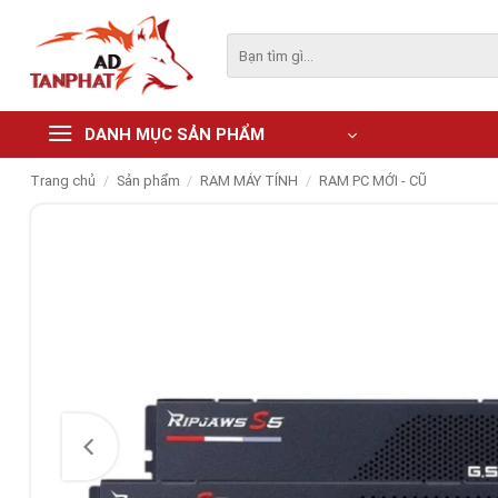
Skip
to
Tìm
kiếm:
content
DANH MỤC SẢN PHẨM
Trang chủ
/
Sản phẩm
/
RAM MÁY TÍNH
/
RAM PC MỚI - CŨ