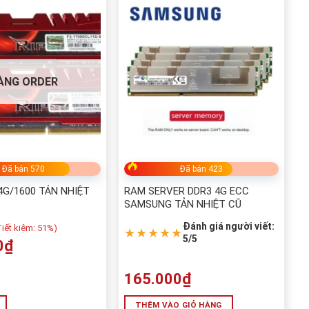
ÀNG ORDER
Đã bán 570
Đã bán 423
4G/1600 TẢN NHIỆT
RAM SERVER DDR3 4G ECC
SAMSUNG TẢN NHIỆT CŨ
Đánh giá người viết:
iết kiệm:
51%)
★★★★★
5/5
0
₫
165.000
₫
THÊM VÀO GIỎ HÀNG