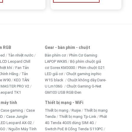
an RGB
Gear - bàn phím - chuột
led
Tản nhiệt nước
Bàn phím cơ
Phím Cơ Gaming
 LCD Leopard Chill
LAPOP WK85
Bộ phím chuột giả
hiệt khí
Fan Tản
cơ Sorex KM3000
Phím chuột G21
Chính Hãng
Tản
LED giả cơ
Chuột gaming inphic
ye W90
KEO TẢN
W1S black
Chuột không dây Dare-
 MASTER PRO V2
U Lm106G
Chuột Gaming G-Net
Leopard TK1
GM103 USB RGB Đen
 máy tính
Thiết bị mạng - WiFi
Case gaming
Case
Thiết bị mạng
Ruijie
Thiết bị mạng
CD
Case Jungle
Tenda
Thiết bị mạng Tp-Link
Phát
LED Leopard AX-02
4G Tenda 4G05 dùng SIM 4G
IGO
Nguồn Máy Tính
Switch PoE 8 Cổng Tenda S110PC