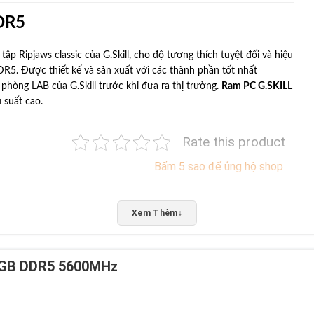
DDR5
ập Ripjaws classic của G.Skill, cho độ tương thích tuyệt đối và hiệu
R5. Được thiết kế và sản xuất với các thành phần tốt nhất
phòng LAB của G.Skill trước khi đưa ra thị trường.
Ram PC G.SKILL
 suất cao.
Rate this product
Bấm 5 sao để ủng hộ shop
Xem Thêm
↓
32GB DDR5 5600MHz