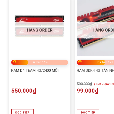
HÀNG ORDER
HÀNG ORD
Đã bán 114
Đã bán 178
RAM D4 TEAM 4G/2400 MỚI
RAM DDR4 4G TẢN NH
590.000
₫
(
Tiết kiệm:
8
550.000
₫
99.000
₫
ĐỌC TIẾP
ĐỌC TIẾP