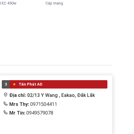
 EC 450w
Cáp mạng
3
Tấn Phát AD
Địa chỉ:
02/13 Y Wang , Eakao, Đắk Lắk
Mrs Thy:
0971504411
Mr Tín:
0949579078