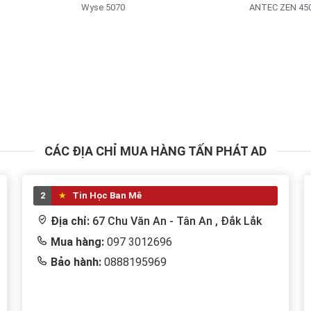
Wyse 5070
ANTEC ZEN 450
CÁC ĐỊA CHỈ MUA HÀNG TẤN PHÁT AD
2
Tin Học Ban Mê
Địa chỉ:
67 Chu Văn An - Tân An , Đắk Lắk
Mua hàng:
097 3012696
Bảo hành:
0888195969