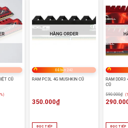
ER
HÀNG ORDER
H
Đã bán 242
IỆT CŨ
RAM PC3L 4G MUSHKIN CŨ
RAM DDR3 
CŨ
590.000
₫
3%)
(
T
350.000
₫
290.00
ĐỌC TIẾP
ĐỌC TIẾP