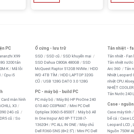
iện PC
Ổ cứng - lưu trữ
Tản nhiệt - f
ananzhi X99
SSD
SSD cũ
SSD khuyến mại
Tản nhiệt - Fan 
8G 3200 tản
SSD Dahua C800A 480GB
SSD
Tản nhiệt nước
10M-K
Mã lỗi
McQuest Raptor 512GB NVMe
HDD
Arc 360
Tản n
M
Cpu i5
WD 4TB TÍM
HDD LAPTOP 320G
Nhiệt Leopard 
CŨ
USB 128G DATO 3.0 128G
nhiệt CPU Alse
NHIỆT COOLER
nh
PC - máy bộ - build PC
Tản Nước 240 
Card màn hình
PC máy bộ
Máy Bộ HP ProOne 240
Case - nguồn
iCHILL X3
G10 AIO C03PMAT
Mini PC Dell
090 24G cũ
Optiplex 3060 i5-8500T
Máy bộ All
Case máy tính
DR5 cũ
So
In One Inspur AIO IIP-TT238 i7-
bể cá
Case L
13620H
PC ALL IN ONE
Máy chủ
Leopard LCD , 
Dell R360-SNS |8×2.5”|
Mini PC Dell
Nguồn 750W A