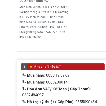
LCD - Màn hình PC
Màn hình Vi tính
LCD Giá siêu tốt
24 inch mới giá 1290k
LCD Gaming
KTC 27 inch, 2K/QH 300hz
Màn
hình AOC 24B15H3/71 24in
MSI
PRO MP242L 24 inch - IPS - 100Hz
LCD gaming AOC 27G50Z/71 27in,
IPS, FHD, 260hz
1
Phương Thảo ICT
Mua hàng:
0888.19.59.69
Mua hàng:
0868208014
Hóa đơn VAT/ Kế Toán ( Gặp Thơm):
0382484097
Hỗ trợ kỹ thuật ( Gặp Phu):
0355090454