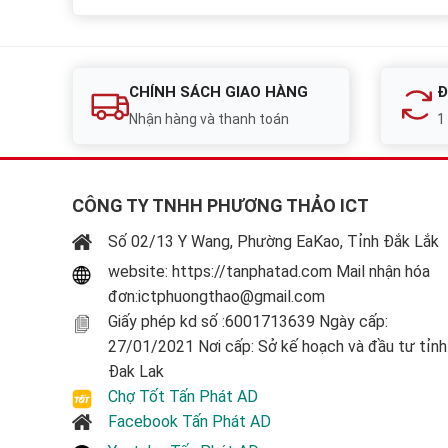
CHÍNH SÁCH GIAO HÀNG
Đ
Nhận hàng và thanh toán
1
CÔNG TY TNHH PHƯƠNG THẢO ICT
Số 02/13 Y Wang, Phường EaKao, Tỉnh Đắk Lắk
website: https://tanphatad.com Mail nhận hóa
đơn:ictphuongthao@gmail.com
Giấy phép kd số :6001713639 Ngày cấp:
27/01/2021 Nơi cấp: Sở kế hoạch và đầu tư tỉnh
Đak Lak
Chợ Tốt Tấn Phát AD
Facebook Tấn Phát AD