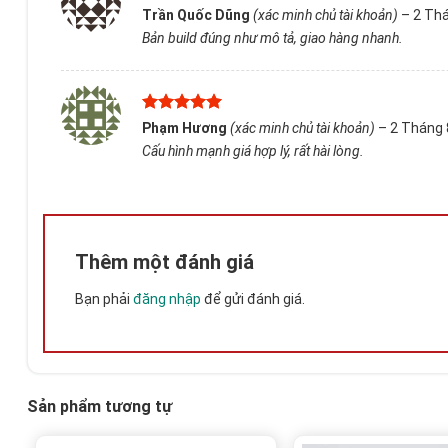
Được xếp
Trần Quốc Dũng
(xác minh chủ tài khoản)
–
2 Thá
hạng
5
5
Bản build đúng như mô tả, giao hàng nhanh.
sao
Được xếp
Phạm Hương
(xác minh chủ tài khoản)
–
2 Tháng 
hạng
5
5
Cấu hình mạnh giá hợp lý, rất hài lòng.
sao
Thêm một đánh giá
Bạn phải
đăng nhập
để gửi đánh giá.
Sản phẩm tương tự