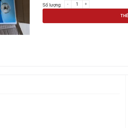
QUẠT USB MINI LILENG 819 số lượng
THÊ