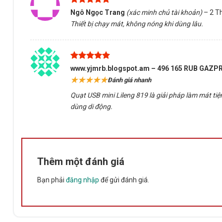
Được xếp
Ngô Ngọc Trang
(xác minh chủ tài khoản)
–
2 T
hạng
5
5
Thiết bị chạy mát, không nóng khi dùng lâu.
sao
Được xếp
www.yjmrb.blogspot.am – 496 165 RUB GAZ
hạng
5
5
★★★★★
Đánh giá nhanh
sao
Quạt USB mini Lileng 819 là giải pháp làm mát tiệ
dùng di động.
Thêm một đánh giá
Bạn phải
đăng nhập
để gửi đánh giá.