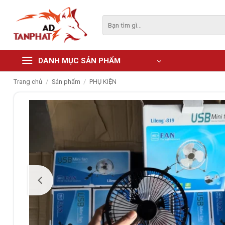
Skip
to
Tìm
kiếm:
content
DANH MỤC SẢN PHẨM
Trang chủ
/
Sản phẩm
/
PHỤ KIỆN