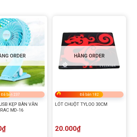
ÀNG ORDER
HÀNG ORDER
Đã bán 237
Đã bán 182
USB KẸP BÀN VĂN
LÓT CHUỘT TYLOO 30CM
RAC MD-16
0
₫
20.000
₫