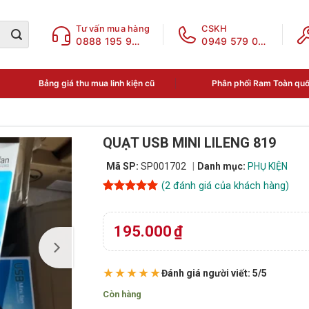
Tư vấn mua hàng
CSKH
0888 195 969
0949 579 078
Bảng giá thu mua linh kiện cũ
Phân phối Ram Toàn qu
QUẠT USB MINI LILENG 819
Mã SP:
SP001702
Danh mục:
PHỤ KIỆN
(
2
đánh giá của khách hàng)
5
2
trên 5
dựa trên
đánh giá
195.000
₫
★★★★★
Đánh giá người viết: 5/5
Còn hàng