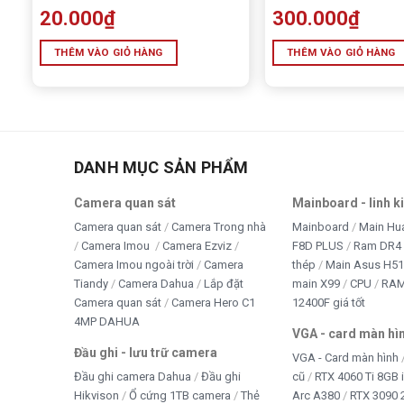
20.000
₫
300.000
₫
THÊM VÀO GIỎ HÀNG
THÊM VÀO GIỎ HÀNG
DANH MỤC SẢN PHẨM
Camera quan sát
Mainboard - linh k
Camera quan sát
Camera Trong nhà
Mainboard
Main Hu
Camera Imou
Camera Ezviz
F8D PLUS
Ram DR4 
Camera Imou ngoài trời
Camera
thép
Main Asus H5
Tiandy
Camera Dahua
Lắp đặt
main X99
CPU
RA
Camera quan sát
Camera Hero C1
12400F giá tốt
4MP DAHUA
VGA - card màn hì
Đầu ghi - lưu trữ camera
VGA - Card màn hình
Đầu ghi camera Dahua
Đầu ghi
cũ
RTX 4060 Ti 8GB 
Hikvison
Ổ cứng 1TB camera
Thẻ
Arc A380
RTX 3090 