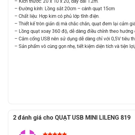
– Kích thước: 20 x 10 x 20, dây dài 1.2m.
– Đường kính: Lồng sắt 20cm – cánh quạt 15cm
– Chất liệu: Hợp kim có phủ lớp tĩnh điện.
– Thiết kế tròn giản dị mà chắc chắn, quạt đem lại cảm gi
– Lồng quạt xoay 360 độ, dễ dàng điều chỉnh theo hướng
– Cắm cổng USB nên sử dụng dễ dàng chỉ với 0,5V tiêu thụ,
– Sản phẩm vô cùng gọn nhẹ, tiết kiệm diện tích và tiện l
2 đánh giá cho
QUẠT USB MINI LILENG 819