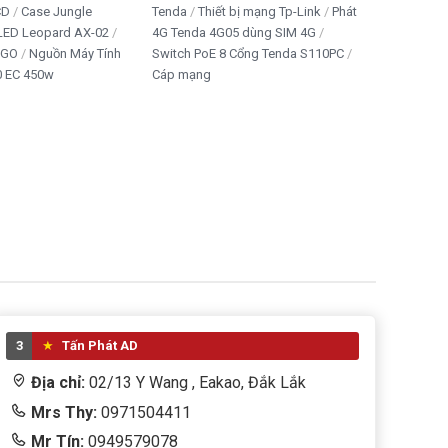
CD
Case Jungle
Tenda
Thiết bị mạng Tp-Link
Phát
 LED Leopard AX-02
4G Tenda 4G05 dùng SIM 4G
IGO
Nguồn Máy Tính
Switch PoE 8 Cổng Tenda S110PC
 EC 450w
Cáp mạng
3
Tấn Phát AD
Địa chỉ:
02/13 Y Wang , Eakao, Đắk Lắk
Mrs Thy:
0971504411
Mr Tín:
0949579078