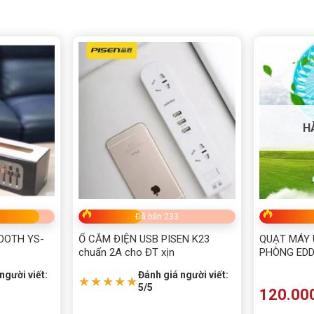
H
Đã bán 233
OOTH YS-
Ổ CẮM ĐIỆN USB PISEN K23
QUẠT MÁY 
chuẩn 2A cho ĐT xịn
PHÒNG EDD
người viết:
Đánh giá người viết:
★★★★★
5/5
120.00