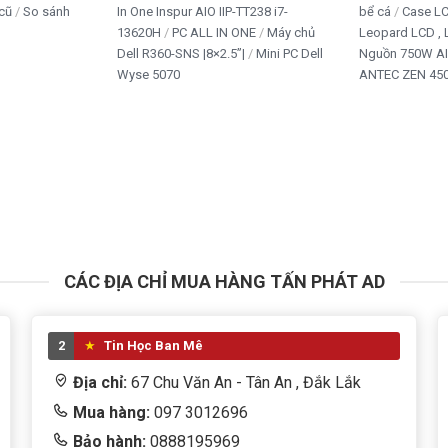
cũ
So sánh
In One Inspur AIO IIP-TT238 i7-
bể cá
Case L
13620H
PC ALL IN ONE
Máy chủ
Leopard LCD ,
Dell R360-SNS |8×2.5”|
Mini PC Dell
Nguồn 750W A
Wyse 5070
ANTEC ZEN 450
CÁC ĐỊA CHỈ MUA HÀNG TẤN PHÁT AD
2
Tin Học Ban Mê
Địa chỉ:
67 Chu Văn An - Tân An , Đắk Lắk
Mua hàng:
097 3012696
Bảo hành:
0888195969