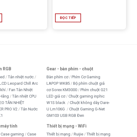
ĐỌC TIẾP
an RGB
Gear - bàn phím - chuột
led
Tản nhiệt nước
Bàn phím cơ
Phím Cơ Gaming
LCD Leopard Chill Arc
LAPOP WK85
Bộ phím chuột giả
 khí
Fan Tản Nhiệt
cơ Sorex KM3000
Phím chuột G21
 Hãng
Tản nhiệt CPU
LED giả cơ
Chuột gaming inphic
EO TẢN NHIỆT
W1S black
Chuột không dây Dare-
R PRO V2
Tản Nước
U Lm106G
Chuột Gaming G-Net
K1
GM103 USB RGB Đen
 máy tính
Thiết bị mạng - WiFi
Case gaming
Case
Thiết bị mạng
Ruijie
Thiết bị mạng