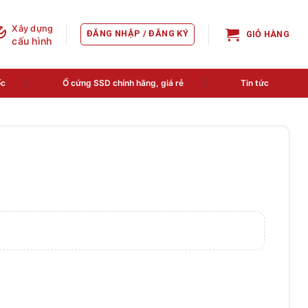
Xây dựng
ĐĂNG NHẬP / ĐĂNG KÝ
GIỎ HÀNG
cấu hình
ốc
Ổ cứng SSD chính hãng, giá rẻ
Tin tức