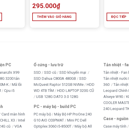
295.000
₫
THÊM VÀO GIỎ HÀNG
ĐỌC TIẾP
iện PC
Ổ cứng - lưu trữ
Tản nhiệt - f
ananzhi X99
SSD
SSD cũ
SSD khuyến mại
Tản nhiệt - Fan 
8G 3200 tản
SSD Dahua C800A 480GB
SSD
Tản nhiệt nước 
10M-K
Mã lỗi
McQuest Raptor 512GB NVMe
HDD
360
Tản nhiệt
M
Cpu i5
WD 4TB TÍM
HDD LAPTOP 320G CŨ
Leopard Chính
USB 128G DATO 3.0 128G
Alseye W90
K
COOLER MASTE
nh
PC - máy bộ - build PC
240 Leopard T
Card màn hình
PC máy bộ
Máy Bộ HP ProOne 240
Case - nguồn
iCHILL X3
Intel
G10 AIO C03PMAT
Mini PC Dell
24G cũ
VGA
Optiplex 3060 i5-8500T
Máy bộ All
Case máy tính