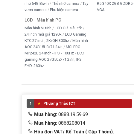
nhớ 64G Biwin
Thẻ nhớ camera
Tay
R5 340X 2GB GDDR5 
vươn camera
Phụ kiện camera
VGA
LCD - Màn hình PC
Màn hình Vi tính
LCD Giá siêu tốt
24 inch mới giá 1290k
LCD Gaming
KTC 27 inch, 2K/QH 300hz
Màn hình
AOC 24B15H3/71 24in
MSI PRO
MP242L 24 inch - IPS - 100Hz
LCD
gaming AOC 27G50Z/71 27in, IPS,
FHD, 260hz
1
Phương Thảo ICT
Mua hàng:
0888.19.59.69
Mua hàng:
0868208014
Hóa đơn VAT/ Kế Toán ( Gặp Thơm):