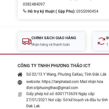
0382484097
Hỗ trợ kỹ thuật ( Gặp Phu):
0355090454
CHÍNH SÁCH GIAO HÀNG
Đ
Nhận hàng và thanh toán
1
CÔNG TY TNHH PHƯƠNG THẢO ICT
Số 02/13 Y Wang, Phường EaKao, Tỉnh Đắk Lắk
website: https://tanphatad.com Mail nhận hóa
đơn:ictphuongthao@gmail.com
Giấy phép kd số :6001713639 Ngày cấp:
27/01/2021 Nơi cấp: Sở kế hoạch và đầu tư tỉnh
Đak Lak