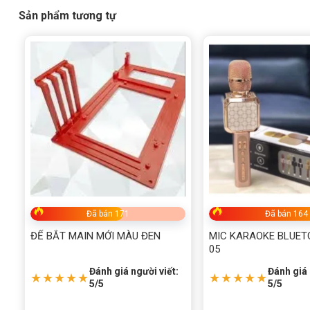
Sản phẩm tương tự
Đã bán 171
Đã bán 164
ĐẾ BẮT MAIN MỚI MÀU ĐEN
MIC KARAOKE BLUET
05
Đánh giá người viết:
Đánh giá 
★★★★★
★★★★★
5/5
5/5