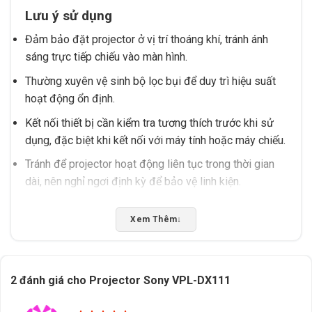
Lưu ý sử dụng
Đảm bảo đặt projector ở vị trí thoáng khí, tránh ánh
sáng trực tiếp chiếu vào màn hình.
Thường xuyên vệ sinh bộ lọc bụi để duy trì hiệu suất
hoạt động ổn định.
Kết nối thiết bị cần kiểm tra tương thích trước khi sử
dụng, đặc biệt khi kết nối với máy tính hoặc máy chiếu.
Tránh để projector hoạt động liên tục trong thời gian
dài, nên nghỉ ngơi định kỳ để bảo vệ linh kiện.
Tình huống phù hợp
Xem Thêm
↓
Phù hợp cho các buổi thuyết trình trong phòng họp, lớp
học hoặc sự kiện nhỏ.
Được ưa chuộng khi cần trình chiếu hình ảnh rõ nét,
2 đánh giá cho
Projector Sony VPL-DX111
đặc biệt trong môi trường có ánh sáng yếu.