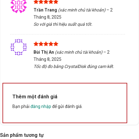
Thích hợp cho người dùng cần thiết bị linh hoạt, dễ di
Được xếp
Trần Trang
(xác minh chủ tài khoản)
–
2
chuyển và sử dụng đa nền tảng.
hạng
5
5
Tháng 8, 2025
sao
So với giá thì hiệu suất quá tốt.
Tấn Phát AD sẵn sàng tư vấn chọn đúng sản phẩm, hỗ
trợ kiểm tra tương thích và giao hàng/tư vấn tại Buôn
Ma Thuột, Đắk Lắk. Liên hệ để được hỗ trợ tận tình và
đảm bảo trải nghiệm mua sắm thuận tiện nhất.
Được xếp
Bùi Thị An
(xác minh chủ tài khoản)
–
2
hạng
5
5
Tháng 8, 2025
sao
Rate this product
Tốc độ đo bằng CrystalDisk đúng cam kết.
Bấm 5 sao để ủng hộ shop
Thêm một đánh giá
Thông số kỹ thuật
Bạn phải
đăng nhập
để gửi đánh giá.
Xuất xứ
Trung Quốc
Sản phẩm tương tự