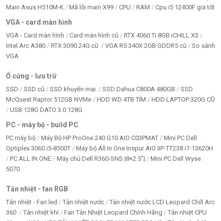
Main Asus H510M-K
Mã lỗi main X99
CPU
RAM
Cpu i5 12400F giá tốt
VGA - card màn hình
VGA - Card màn hình
Card màn hình cũ
RTX 4060 Ti 8GB iCHILL X3
Intel Arc A380
RTX 3090 24G cũ
VGA R5 340X 2GB GDDR5 cũ
So sánh
VGA
Ổ cứng - lưu trữ
SSD
SSD cũ
SSD khuyến mại
SSD Dahua C800A 480GB
SSD
McQuest Raptor 512GB NVMe
HDD WD 4TB TÍM
HDD LAPTOP 320G CŨ
USB 128G DATO 3.0 128G
PC - máy bộ - build PC
PC máy bộ
Máy Bộ HP ProOne 240 G10 AIO C03PMAT
Mini PC Dell
Optiplex 3060 i5-8500T
Máy bộ All In One Inspur AIO IIP-TT238 i7-13620H
PC ALL IN ONE
Máy chủ Dell R360-SNS |8×2.5”|
Mini PC Dell Wyse
5070
Tản nhiệt - fan RGB
Tản nhiệt - Fan led
Tản nhiệt nước
Tản nhiệt nước LCD Leopard Chill Arc
360
Tản nhiệt khí
Fan Tản Nhiệt Leopard Chính Hãng
Tản nhiệt CPU