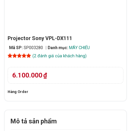
Projector Sony VPL-DX111
Mã SP:
SP003280
Danh mục:
MÁY CHIẾU
(
2
đánh giá của khách hàng)
5
2
trên 5
dựa trên
đánh giá
6.100.000
₫
Hàng Order
Mô tả sản phẩm