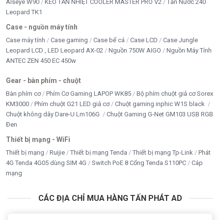
Alseye W90
KEO TẢN NHIỆT COOLER MASTER PRO V2
Tản Nước 240
Leopard TK1
Case - nguồn máy tính
Case máy tính
Case gaming
Case bể cá
Case LCD
Case Jungle
Leopard LCD , LED Leopard AX-02
Nguồn 750W AIGO
Nguồn Máy Tính
ANTEC ZEN 450 EC 450w
Gear - bàn phím - chuột
Bàn phím cơ
Phím Cơ Gaming LAPOP WK85
Bộ phím chuột giả cơ Sorex
KM3000
Phím chuột G21 LED giả cơ
Chuột gaming inphic W1S black
Chuột không dây Dare-U Lm106G
Chuột Gaming G-Net GM103 USB RGB
Đen
Thiết bị mạng - WiFi
Thiết bị mạng
Ruijie
Thiết bị mạng Tenda
Thiết bị mạng Tp-Link
Phát
4G Tenda 4G05 dùng SIM 4G
Switch PoE 8 Cổng Tenda S110PC
Cáp
mạng
CÁC ĐỊA CHỈ MUA HÀNG TẤN PHÁT AD