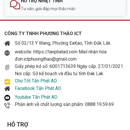
HỖ TRỢ NHIỆT TÌNH
Tư vấn, giải đáp mọi thắc mắc
CÔNG TY TNHH PHƯƠNG THẢO ICT
Số 02/13 Y Wang, Phường EaKao, Tỉnh Đắk Lắk
website: https://tanphatad.com Mail nhận hóa
đơn:ictphuongthao@gmail.com
Giấy phép kd số :6001713639 Ngày cấp: 27/01/2021
Nơi cấp: Sở kế hoạch và đầu tư tỉnh Đak Lak
Chợ Tốt Tấn Phát AD
Facebook Tấn Phát AD
Youtube Tấn Phát AD
Phản ánh về chất lượng sản phẩm: 0888.19.59.69
HỖ TRỢ