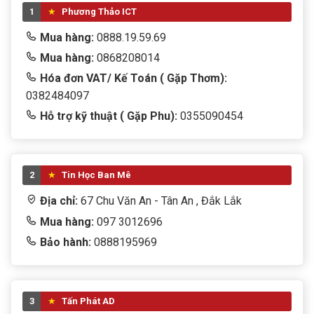
1
Phương Thảo ICT
Mua hàng:
0888.19.59.69
Mua hàng:
0868208014
Hóa đơn VAT/ Kế Toán ( Gặp Thơm):
0382484097
Hỗ trợ kỹ thuật ( Gặp Phu):
0355090454
2
Tin Học Ban Mê
Địa chỉ:
67 Chu Văn An - Tân An , Đắk Lắk
Mua hàng:
097 3012696
Bảo hành:
0888195969
3
Tấn Phát AD