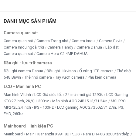
DANH MỤC SẢN PHẨM
Camera quan sát
Camera quan sát
Camera Trong nhà
Camera Imou
Camera Ezviz
Camera Imou ngoài trời
Camera Tiandy
Camera Dahua
Lắp đặt
Camera quan sát
Camera Hero C1 4MP DAHUA
Đầu ghi - lưu trữ camera
Đầu ghi camera Dahua
Đầu ghi Hikvison
Ổ cứng 1TB camera
Thẻ nhớ
64G Biwin
Thẻ nhớ camera
Tay vươn camera
Phụ kiện camera
LCD - Màn hình PC
Màn hình Vi tính
LCD Giá siêu tốt
24 inch mới giá 1290k
LCD Gaming
KTC 27 inch, 2K/QH 300hz
Màn hình AOC 24B15H3/71 24in
MSI PRO
MP242L 24 inch - IPS - 100Hz
LCD gaming AOC 27G50Z/71 27in, IPS,
FHD, 260hz
Mainboard - linh kiện PC
Mainboard
Main Huananzhi X99 F8D PLUS
Ram DR4 8G 3200 tản thép