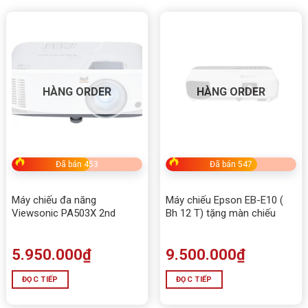
HÀNG ORDER
HÀNG ORDER
Đã bán 453
Đã bán 547
Máy chiếu đa năng
Máy chiếu Epson EB-E10 (
Viewsonic PA503X 2nd
Bh 12 T) tặng màn chiếu
5.950.000
₫
9.500.000
₫
ĐỌC TIẾP
ĐỌC TIẾP