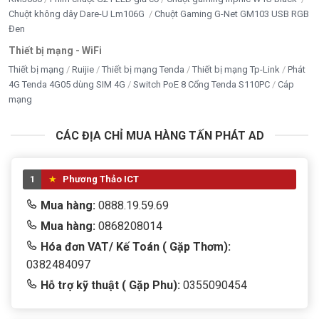
Chuột không dây Dare-U Lm106G
Chuột Gaming G-Net GM103 USB RGB
Đen
Thiết bị mạng - WiFi
Thiết bị mạng
Ruijie
Thiết bị mạng Tenda
Thiết bị mạng Tp-Link
Phát
4G Tenda 4G05 dùng SIM 4G
Switch PoE 8 Cổng Tenda S110PC
Cáp
mạng
CÁC ĐỊA CHỈ MUA HÀNG TẤN PHÁT AD
1
Phương Thảo ICT
Mua hàng:
0888.19.59.69
Mua hàng:
0868208014
Hóa đơn VAT/ Kế Toán ( Gặp Thơm):
0382484097
Hỗ trợ kỹ thuật ( Gặp Phu):
0355090454