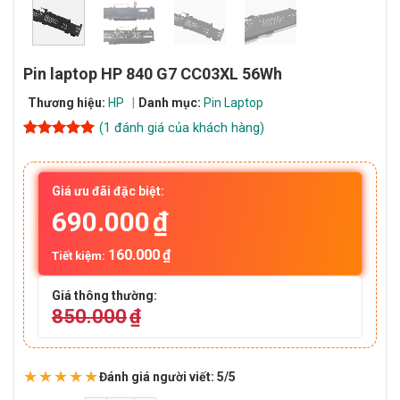
Pin laptop HP 840 G7 CC03XL 56Wh
Thương hiệu:
HP
Danh mục:
Pin Laptop
(
1
đánh giá của khách hàng)
5
1
trên 5
dựa trên
đánh giá
Giá ưu đãi đặc biệt:
690.000
₫
160.000
₫
Tiết kiệm:
Giá thông thường:
850.000
₫
★★★★★
Đánh giá người viết: 5/5