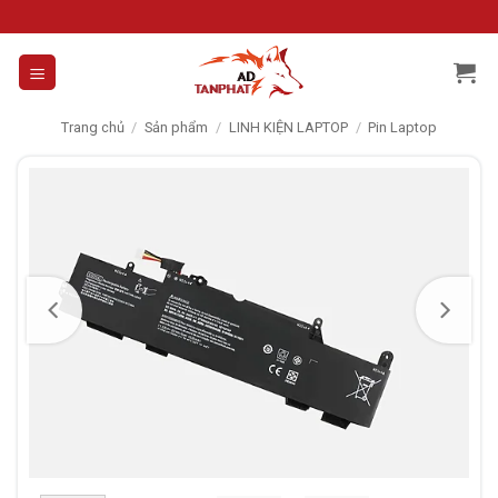
Skip
to
content
Trang chủ
/
Sản phẩm
/
LINH KIỆN LAPTOP
/
Pin Laptop