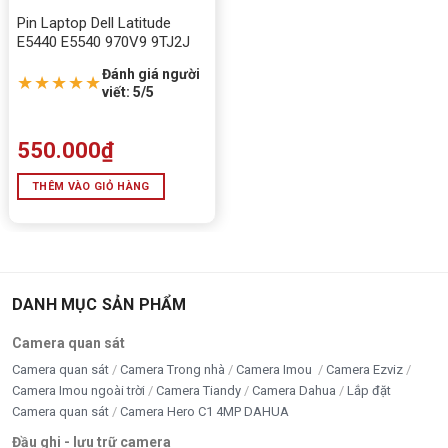
Pin Laptop Dell Latitude
E5440 E5540 970V9 9TJ2J
>>Xem thêm: Các dòng pin laptop nhập khẩu chất
lượng cao đang sẵn có tại 📍
Tấn Phát
.
Đánh giá người
★★★★★
viết: 5/5
TƯƠNG THÍCH: Hp EliteBook 635 G7 G8, 830 G7 G8,
835 G7 G8, 840 G7 G8, 845 G7 G8, HP ZBook Firefly
550.000
₫
14 G7, 14 G8, CC03XL 56WH
THÊM VÀO GIỎ HÀNG
🛒
Mua Pin laptop HP 840 G7 CC03XL 56Wh Chính
Hãng tại Đắk Lắk
📍 Tấn Phát – AD 02/13 Y Wang, Ea Kao, TP. Buôn
Ma Thuột, Đắk Lắk
DANH MỤC SẢN PHẨM
📞
Hotline:
0355.090.454 – 0888.195.969
Camera quan sát
✅
Cam kết:
Pin HP chính hãng 100% – Dung lượng
đủ Wh – Bảo hành đổi mới nếu lỗi kỹ thuật.
Camera quan sát
Camera Trong nhà
Camera Imou
Camera Ezviz
Camera Imou ngoài trời
Camera Tiandy
Camera Dahua
Lắp đặt
Camera quan sát
Camera Hero C1 4MP DAHUA
5/5 - (2 bình chọn)
Đầu ghi - lưu trữ camera