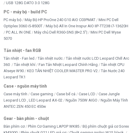
USB 128G DATO 3.0 128G
6 – 12 tháng (tùy chính sách cửa
Bảo hành
PC - máy bộ - build PC
hàng)
PC máy bộ
Máy Bộ HP ProOne 240 G10 AIO C03PMAT
Mini PC Dell
Optiplex 3060 i5-8500T
Máy bộ All In One Inspur AIO IIP-TT238 i7-13620H
Xuất xứ
Trung Quốc
PC ALL IN ONE
Máy chủ Dell R360-SNS |8×2.5”|
Mini PC Dell Wyse
5070
Tản nhiệt - fan RGB
Tản nhiệt - Fan led
Tản nhiệt nước
Tản nhiệt nước LCD Leopard Chill Arc
360
Tản nhiệt khí
Fan Tản Nhiệt Leopard Chính Hãng
Tản nhiệt CPU
Alseye W90
KEO TẢN NHIỆT COOLER MASTER PRO V2
Tản Nước 240
Leopard TK1
Case - nguồn máy tính
Case máy tính
Case gaming
Case bể cá
Case LCD
Case Jungle
Leopard LCD , LED Leopard AX-02
Nguồn 750W AIGO
Nguồn Máy Tính
ANTEC ZEN 450 EC 450w
Gear - bàn phím - chuột
Bàn phím cơ
Phím Cơ Gaming LAPOP WK85
Bộ phím chuột giả cơ Sorex
KM3000
Phím chuột G21 LED giả cơ
Chuột gaming inphic W1S black