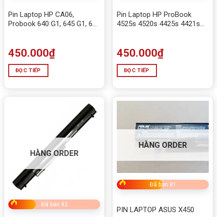
💻
Tương thích với các dòng máy
Pin Laptop HP CA06,
Pin Laptop HP ProBook
HP
EliteBook
635 G7 / G8
Probook 640 G1, 645 G1, 650
4525s 4520s 4425s 4421s
G1, 655 G1, 350 G2, 350 G0
4420s 4320s
HP
EliteBook
830 G7 / G8
450.000
₫
450.000
₫
HP
EliteBook
835 G7 / G8
ĐỌC TIẾP
ĐỌC TIẾP
HP
EliteBook
840 G7 / G8
HP
EliteBook
845 G7 / G8
HP
ZBook Firefly 14 G7 / G8
HÀNG ORDER
HÀNG ORDER
✅
Lợi ích khi thay Pin laptop HP 840 G7
Duy trì
hiệu năng máy ổn định
, không sụt áp khi chạy
Đã bán 81
tác vụ nặng.
Đã bán 92
PIN LAPTOP ASUS X450
Kéo dài tuổi thọ thiết bị, hạn chế tình trạng
pin phồng,