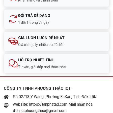
Nhận hàng và thanh toán
ĐỔI TRẢ DỄ DÀNG
1 đổi 1 trong 7 ngày
GIÁ LUÔN LUÔN RẺ NHẤT
Giá cả hợp lý, nhiều ưu đãi tốt
HỖ TRỢ NHIỆT TÌNH
Tư vấn, giải đáp mọi thắc mắc
CÔNG TY TNHH PHƯƠNG THẢO ICT
Số 02/13 Y Wang, Phường EaKao, Tỉnh Đắk Lắk
website: https://tanphatad.com Mail nhận hóa
đơn:ictphuongthao@gmail.com