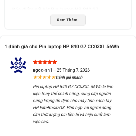
Đặc điểm nổi bật Pin laptop HP 840 G7
🔋
Dung lượng 56Wh
– nâng cấp đáng kể so với bản
Xem Thêm
↓
53Wh, kéo dài thời gian sử dụng từ 6–8 tiếng (tùy cấu
hình).
1 đánh giá cho
Pin laptop HP 840 G7 CC03XL 56Wh
⚙️
Công nghệ pin Li-ion 3 cell
, ổn định điện áp,
chống chai pin và quá nhiệt.
Được xếp
💯
Hàng ZIN chính hãng HP
, tương thích tuyệt đối với
ngoc-sh1
–
25 Tháng 7, 2026
hạng
5
5
★★★★★
bo mạch và sạc chuẩn của máy.
Đánh giá nhanh
sao
Pin laptop HP 840 G7 CC03XL 56Wh là linh
🔌
Bảo vệ thông minh:
chống quá dòng, quá nhiệt,
kiện thay thế chính hãng, cung cấp nguồn
đoản mạch, sạc xả thông minh.
năng lượng ổn định cho máy tính xách tay
HP EliteBook/G8. Phù hợp với người dùng
🧩
Phiên bản Type B
, cần kiểm tra kỹ mã và dung
cần thời lượng pin bền bỉ và hiệu suất làm
lượng pin (Wh) trước khi thay thế.
việc cao.
🔧
Lắp đặt dễ dàng
, vừa khít khung máy, không cần