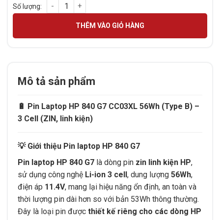
Pin laptop HP 840 G7 CC03XL 56Wh số lượng
THÊM VÀO GIỎ HÀNG
Mô tả sản phẩm
🔋
Pin Laptop HP 840 G7 CC03XL 56Wh (Type B) –
3 Cell (ZIN, linh kiện)
💡
Giới thiệu Pin laptop HP 840 G7
Pin laptop HP 840 G7
là dòng pin
zin linh kiện HP
,
sử dụng công nghệ
Li-ion 3 cell
, dung lượng
56Wh
,
điện áp
11.4V
, mang lại hiệu năng ổn định, an toàn và
thời lượng pin dài hơn so với bản 53Wh thông thường.
Đây là loại pin được
thiết kế riêng cho các dòng HP