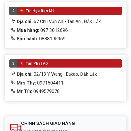
2
Tin Học Ban Mê
Địa chỉ:
67 Chu Văn An - Tân An , Đắk Lắk
Mua hàng:
097 3012696
Bảo hành:
0888195969
3
Tấn Phát AD
Địa chỉ:
02/13 Y Wang , Eakao, Đắk Lắk
Mrs Thy:
0971504411
Mr Tín:
0949579078
CHÍNH SÁCH GIAO HÀNG