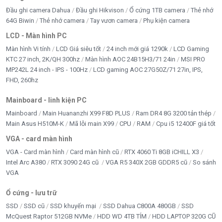
Bấm 5 sao để ủng hộ shop
Đầu ghi camera Dahua
Đầu ghi Hikvison
Ổ cứng 1TB camera
Thẻ nhớ
64G Biwin
Thẻ nhớ camera
Tay vươn camera
Phụ kiện camera
LCD - Màn hình PC
Thông số kỹ thuật
Màn hình Vi tính
LCD Giá siêu tốt
24 inch mới giá 1290k
LCD Gaming
KTC 27 inch, 2K/QH 300hz
Màn hình AOC 24B15H3/71 24in
MSI PRO
MP242L 24 inch - IPS - 100Hz
LCD gaming AOC 27G50Z/71 27in, IPS,
Model
CC03XL (Type B)
FHD, 260hz
Loại pin
Li-ion 3 Cell
Mainboard - linh kiện PC
Mainboard
Main Huananzhi X99 F8D PLUS
Ram DR4 8G 3200 tản thép
Điện áp
11.4V
Main Asus H510M-K
Mã lỗi main X99
CPU
RAM
Cpu i5 12400F giá tốt
VGA - card màn hình
Dung lượng
56Wh
VGA - Card màn hình
Card màn hình cũ
RTX 4060 Ti 8GB iCHILL X3
Intel Arc A380
RTX 3090 24G cũ
VGA R5 340X 2GB GDDR5 cũ
So sánh
Tình trạng
Pin ZIN linh kiện HP
VGA
Màu sắc
Đen
Ổ cứng - lưu trữ
SSD
SSD cũ
SSD khuyến mại
SSD Dahua C800A 480GB
SSD
Chuẩn lắp
Trong máy (Internal)
McQuest Raptor 512GB NVMe
HDD WD 4TB TÍM
HDD LAPTOP 320G CŨ