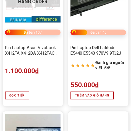
HÀNG ORDER
Đã bán 107
Đã bán 40
Pin Laptop Asus Vivobook
Pin Laptop Dell Latitude
X412FA X412DA X412FAC
E5440 E5540 970V9 9TJ2J
X412FL X412FJ
Đánh giá người
★★★★★
viết: 5/5
1.100.000
₫
550.000
₫
ĐỌC TIẾP
THÊM VÀO GIỎ HÀNG