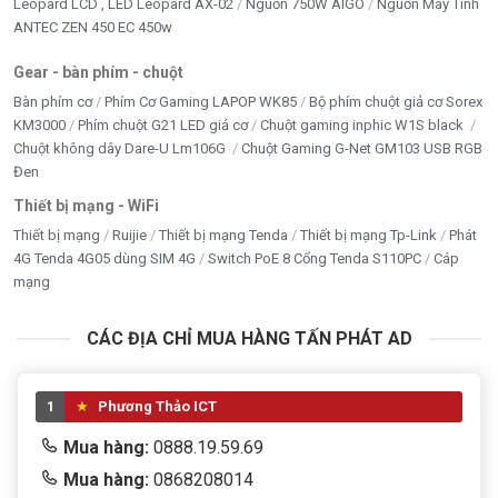
Leopard LCD , LED Leopard AX-02
Nguồn 750W AIGO
Nguồn Máy Tính
ANTEC ZEN 450 EC 450w
Gear - bàn phím - chuột
Bàn phím cơ
Phím Cơ Gaming LAPOP WK85
Bộ phím chuột giả cơ Sorex
KM3000
Phím chuột G21 LED giả cơ
Chuột gaming inphic W1S black
Chuột không dây Dare-U Lm106G
Chuột Gaming G-Net GM103 USB RGB
Đen
Thiết bị mạng - WiFi
Thiết bị mạng
Ruijie
Thiết bị mạng Tenda
Thiết bị mạng Tp-Link
Phát
4G Tenda 4G05 dùng SIM 4G
Switch PoE 8 Cổng Tenda S110PC
Cáp
mạng
CÁC ĐỊA CHỈ MUA HÀNG TẤN PHÁT AD
1
Phương Thảo ICT
Mua hàng:
0888.19.59.69
Mua hàng:
0868208014