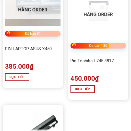
HÀNG ORDER
HÀNG ORDER
Đã bán 81
Đã bán 180
PIN LAPTOP ASUS X450
Pin Toshiba L745 3817
385.000
₫
450.000
₫
ĐỌC TIẾP
ĐỌC TIẾP