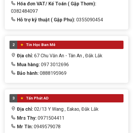
Hóa đơn VAT/ Kế Toán ( Gặp Thơm):
0382484097
Hỗ trợ kỹ thuật ( Gặp Phu):
0355090454
2
Tin Học Ban Mê
Địa chỉ:
67 Chu Văn An - Tân An , Đắk Lắk
Mua hàng:
097 3012696
Bảo hành:
0888195969
3
Tấn Phát AD
Địa chỉ:
02/13 Y Wang , Eakao, Đắk Lắk
Mrs Thy:
0971504411
Mr Tín:
0949579078