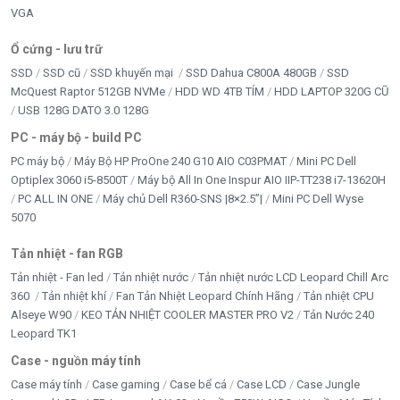
VGA
Ổ cứng - lưu trữ
SSD
SSD cũ
SSD khuyến mại
SSD Dahua C800A 480GB
SSD
McQuest Raptor 512GB NVMe
HDD WD 4TB TÍM
HDD LAPTOP 320G CŨ
USB 128G DATO 3.0 128G
PC - máy bộ - build PC
PC máy bộ
Máy Bộ HP ProOne 240 G10 AIO C03PMAT
Mini PC Dell
Optiplex 3060 i5-8500T
Máy bộ All In One Inspur AIO IIP-TT238 i7-13620H
PC ALL IN ONE
Máy chủ Dell R360-SNS |8×2.5”|
Mini PC Dell Wyse
5070
Tản nhiệt - fan RGB
Tản nhiệt - Fan led
Tản nhiệt nước
Tản nhiệt nước LCD Leopard Chill Arc
360
Tản nhiệt khí
Fan Tản Nhiệt Leopard Chính Hãng
Tản nhiệt CPU
Alseye W90
KEO TẢN NHIỆT COOLER MASTER PRO V2
Tản Nước 240
Leopard TK1
Case - nguồn máy tính
Case máy tính
Case gaming
Case bể cá
Case LCD
Case Jungle