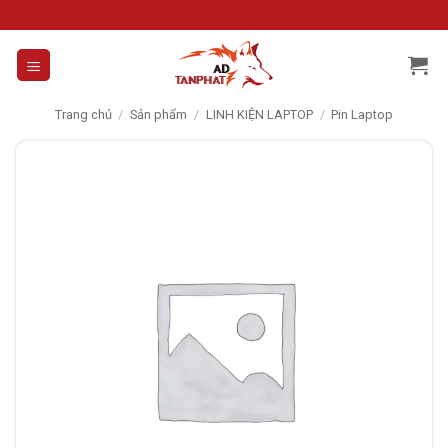
Skip
to
content
Trang chủ
/
Sản phẩm
/
LINH KIỆN LAPTOP
/
Pin Laptop