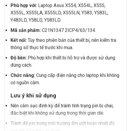
Phù hợp với:
Laptop Asus X554, X554L, X555,
X555L, X555LA, X555LD, X555LN, Y583, Y583L,
Y483LD, Y58LD, Y583LD.
Mã sản phẩm:
C21N1347 2ICP4/63/134.
Kết nối:
Tùy theo phiên bản của thiết bị, nên kiểm tra
thông số thực tế trước khi mua.
Độ bền:
Phù hợp khi thiết bị hỗ trợ và được sử dụng
đúng cách.
Chức năng:
Cung cấp điện năng cho laptop khi không
có nguồn cắm.
Lưu ý khi sử dụng
Nên cắm sạc định kỳ để tránh tình trạng pin bị chai,
đặc biệt khi không sử dụng trong thời gian dài.
Tránh để pin trong môi trường ẩm ướt hoặc nhiệt độ
cao để đảm bảo an toàn.