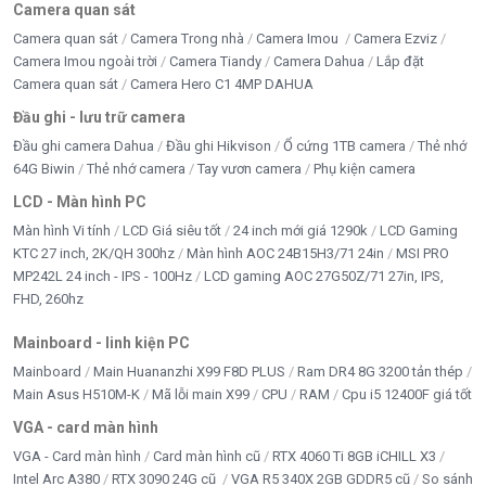
Camera quan sát
Camera quan sát
Camera Trong nhà
Camera Imou
Camera Ezviz
Camera Imou ngoài trời
Camera Tiandy
Camera Dahua
Lắp đặt
Camera quan sát
Camera Hero C1 4MP DAHUA
Đầu ghi - lưu trữ camera
Đầu ghi camera Dahua
Đầu ghi Hikvison
Ổ cứng 1TB camera
Thẻ nhớ
64G Biwin
Thẻ nhớ camera
Tay vươn camera
Phụ kiện camera
LCD - Màn hình PC
Màn hình Vi tính
LCD Giá siêu tốt
24 inch mới giá 1290k
LCD Gaming
KTC 27 inch, 2K/QH 300hz
Màn hình AOC 24B15H3/71 24in
MSI PRO
MP242L 24 inch - IPS - 100Hz
LCD gaming AOC 27G50Z/71 27in, IPS,
FHD, 260hz
Mainboard - linh kiện PC
Mainboard
Main Huananzhi X99 F8D PLUS
Ram DR4 8G 3200 tản thép
Main Asus H510M-K
Mã lỗi main X99
CPU
RAM
Cpu i5 12400F giá tốt
VGA - card màn hình
VGA - Card màn hình
Card màn hình cũ
RTX 4060 Ti 8GB iCHILL X3
Intel Arc A380
RTX 3090 24G cũ
VGA R5 340X 2GB GDDR5 cũ
So sánh