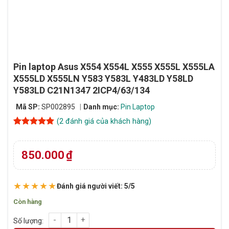
Pin laptop Asus X554 X554L X555 X555L X555LA
X555LD X555LN Y583 Y583L Y483LD Y58LD
Y583LD C21N1347 2ICP4/63/134
Mã SP:
SP002895
Danh mục:
Pin Laptop
(
2
đánh giá của khách hàng)
5
2
trên 5
dựa trên
đánh giá
850.000
₫
★★★★★
Đánh giá người viết: 5/5
Còn hàng
Pin laptop Asus X554 X554L X555 X555L X555LA X555LD X555