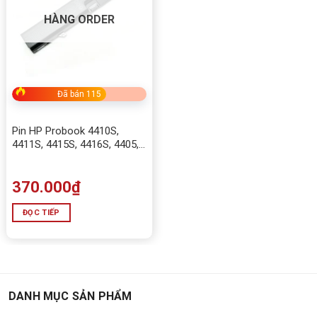
HÀNG ORDER
Đã bán 115
Pin HP Probook 4410S,
4411S, 4415S, 4416S, 4405,
4406, 4412, 4413
370.000
₫
ĐỌC TIẾP
DANH MỤC SẢN PHẨM