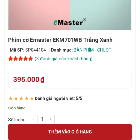
Phím cơ Emaster EKM701WB Trắng Xanh
Mã SP:
SP044104
Danh mục:
BÀN PHÍM - CHUỘT
(
3
đánh giá của khách hàng)
5
3
trên 5
dựa trên
đánh giá
395.000
₫
★★★★★
Đánh giá người viết: 5/5
Còn hàng
Phím cơ Emaster EKM701WB Trắng Xanh số lượng
THÊM VÀO GIỎ HÀNG