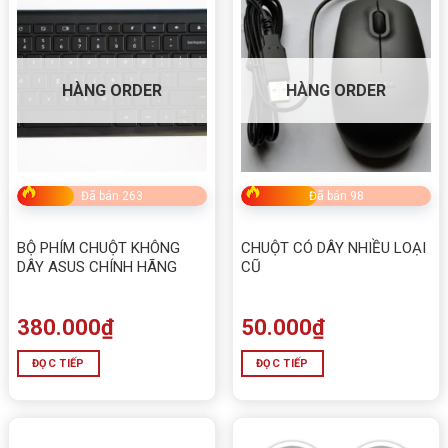
HÀNG ORDER
HÀNG ORDER
Đã bán 263
Đã bán 98
BỘ PHÍM CHUỘT KHÔNG
CHUỘT CÓ DÂY NHIỀU LOẠI
DÂY ASUS CHÍNH HÃNG
CŨ
380.000
₫
50.000
₫
ĐỌC TIẾP
ĐỌC TIẾP