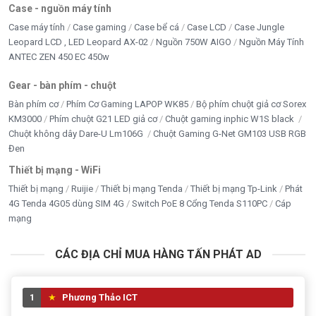
Case - nguồn máy tính
Case máy tính
Case gaming
Case bể cá
Case LCD
Case Jungle
Leopard LCD , LED Leopard AX-02
Nguồn 750W AIGO
Nguồn Máy Tính
ANTEC ZEN 450 EC 450w
Gear - bàn phím - chuột
Bàn phím cơ
Phím Cơ Gaming LAPOP WK85
Bộ phím chuột giả cơ Sorex
KM3000
Phím chuột G21 LED giả cơ
Chuột gaming inphic W1S black
Chuột không dây Dare-U Lm106G
Chuột Gaming G-Net GM103 USB RGB
Đen
Thiết bị mạng - WiFi
Thiết bị mạng
Ruijie
Thiết bị mạng Tenda
Thiết bị mạng Tp-Link
Phát
4G Tenda 4G05 dùng SIM 4G
Switch PoE 8 Cổng Tenda S110PC
Cáp
mạng
CÁC ĐỊA CHỈ MUA HÀNG TẤN PHÁT AD
1
Phương Thảo ICT