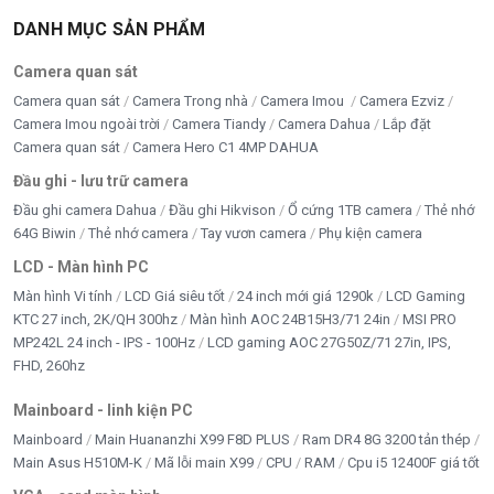
DANH MỤC SẢN PHẨM
Camera quan sát
Camera quan sát
Camera Trong nhà
Camera Imou
Camera Ezviz
Camera Imou ngoài trời
Camera Tiandy
Camera Dahua
Lắp đặt
Camera quan sát
Camera Hero C1 4MP DAHUA
Đầu ghi - lưu trữ camera
Đầu ghi camera Dahua
Đầu ghi Hikvison
Ổ cứng 1TB camera
Thẻ nhớ
64G Biwin
Thẻ nhớ camera
Tay vươn camera
Phụ kiện camera
LCD - Màn hình PC
Màn hình Vi tính
LCD Giá siêu tốt
24 inch mới giá 1290k
LCD Gaming
KTC 27 inch, 2K/QH 300hz
Màn hình AOC 24B15H3/71 24in
MSI PRO
MP242L 24 inch - IPS - 100Hz
LCD gaming AOC 27G50Z/71 27in, IPS,
FHD, 260hz
Mainboard - linh kiện PC
Mainboard
Main Huananzhi X99 F8D PLUS
Ram DR4 8G 3200 tản thép
Main Asus H510M-K
Mã lỗi main X99
CPU
RAM
Cpu i5 12400F giá tốt