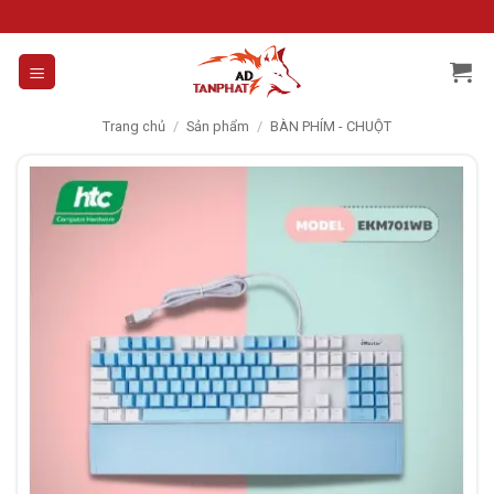
Skip
to
content
Trang chủ
/
Sản phẩm
/
BÀN PHÍM - CHUỘT