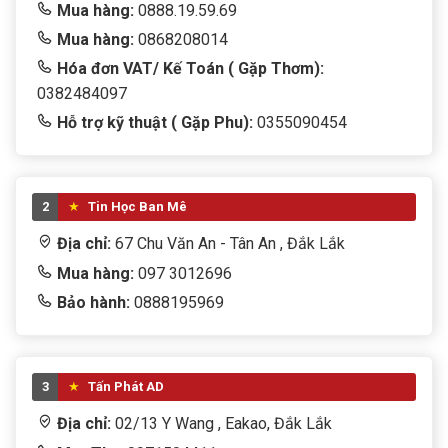
Mua hàng:
0888.19.59.69
Mua hàng:
0868208014
Hóa đơn VAT/ Kế Toán ( Gặp Thơm):
0382484097
Hỗ trợ kỹ thuật ( Gặp Phu):
0355090454
2
Tin Học Ban Mê
Địa chỉ:
67 Chu Văn An - Tân An , Đắk Lắk
Mua hàng:
097 3012696
Bảo hành:
0888195969
3
Tấn Phát AD
Địa chỉ:
02/13 Y Wang , Eakao, Đắk Lắk