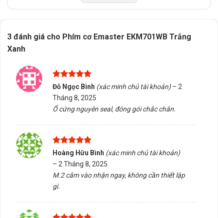
Tấn Phát AD sẵn sàng tư vấn chọn đúng sản phẩm, hỗ
trợ kiểm tra tương thích và giao hàng/tư vấn tại Buôn
Ma Thuột, Đắk Lắk. Liên hệ ngay để được hỗ trợ tận
3 đánh giá cho
Phím cơ Emaster EKM701WB Trắng
tình.
Xanh
5/5 - (1 bình chọn)
Được xếp
Đỗ Ngọc Bình
(xác minh chủ tài khoản)
–
2
Bấm 5 sao để ủng hộ shop
hạng
5
5
Tháng 8, 2025
sao
Ổ cứng nguyên seal, đóng gói chắc chắn.
Thông số kỹ thuật
Được xếp
Hoàng Hữu Bình
(xác minh chủ tài khoản)
Xuất xứ
Trung Quốc
hạng
5
5
–
2 Tháng 8, 2025
sao
M.2 cắm vào nhận ngay, không cần thiết lập
gì.