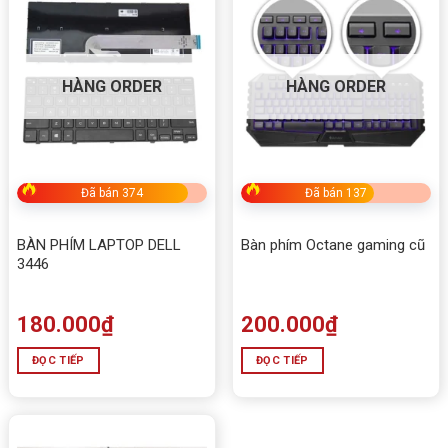
HÀNG ORDER
HÀNG ORDER
Đã bán 374
Đã bán 137
BÀN PHÍM LAPTOP DELL
Bàn phím Octane gaming cũ
3446
180.000
₫
200.000
₫
ĐỌC TIẾP
ĐỌC TIẾP