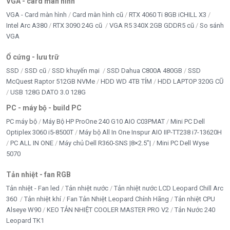
VGA - card màn hình
VGA - Card màn hình
Card màn hình cũ
RTX 4060 Ti 8GB iCHILL X3
Intel Arc A380
RTX 3090 24G cũ
VGA R5 340X 2GB GDDR5 cũ
So sánh
VGA
Ổ cứng - lưu trữ
SSD
SSD cũ
SSD khuyến mại
SSD Dahua C800A 480GB
SSD
McQuest Raptor 512GB NVMe
HDD WD 4TB TÍM
HDD LAPTOP 320G CŨ
USB 128G DATO 3.0 128G
PC - máy bộ - build PC
PC máy bộ
Máy Bộ HP ProOne 240 G10 AIO C03PMAT
Mini PC Dell
Optiplex 3060 i5-8500T
Máy bộ All In One Inspur AIO IIP-TT238 i7-13620H
PC ALL IN ONE
Máy chủ Dell R360-SNS |8×2.5”|
Mini PC Dell Wyse
5070
Tản nhiệt - fan RGB
Tản nhiệt - Fan led
Tản nhiệt nước
Tản nhiệt nước LCD Leopard Chill Arc
360
Tản nhiệt khí
Fan Tản Nhiệt Leopard Chính Hãng
Tản nhiệt CPU
Alseye W90
KEO TẢN NHIỆT COOLER MASTER PRO V2
Tản Nước 240
Leopard TK1