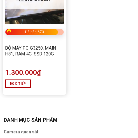
Đã bán 673
BỘ MÁY PC G3250, MAIN
H81, RAM 4G, SSD 120G
1.300.000
₫
ĐỌC TIẾP
DANH MỤC SẢN PHẨM
Camera quan sát