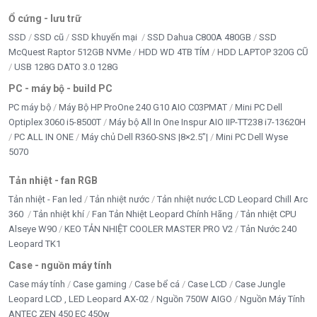
Ổ cứng - lưu trữ
SSD
SSD cũ
SSD khuyến mại
SSD Dahua C800A 480GB
SSD
McQuest Raptor 512GB NVMe
HDD WD 4TB TÍM
HDD LAPTOP 320G CŨ
USB 128G DATO 3.0 128G
PC - máy bộ - build PC
PC máy bộ
Máy Bộ HP ProOne 240 G10 AIO C03PMAT
Mini PC Dell
Optiplex 3060 i5-8500T
Máy bộ All In One Inspur AIO IIP-TT238 i7-13620H
PC ALL IN ONE
Máy chủ Dell R360-SNS |8×2.5”|
Mini PC Dell Wyse
5070
Tản nhiệt - fan RGB
Tản nhiệt - Fan led
Tản nhiệt nước
Tản nhiệt nước LCD Leopard Chill Arc
360
Tản nhiệt khí
Fan Tản Nhiệt Leopard Chính Hãng
Tản nhiệt CPU
Alseye W90
KEO TẢN NHIỆT COOLER MASTER PRO V2
Tản Nước 240
Leopard TK1
Case - nguồn máy tính
Case máy tính
Case gaming
Case bể cá
Case LCD
Case Jungle
Leopard LCD , LED Leopard AX-02
Nguồn 750W AIGO
Nguồn Máy Tính
ANTEC ZEN 450 EC 450w