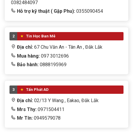
0382484097
Hỗ trợ kỹ thuật ( Gặp Phu):
0355090454
2
Tin Học Ban Mê
Địa chỉ:
67 Chu Văn An - Tân An , Đắk Lắk
Mua hàng:
097 3012696
Bảo hành:
0888195969
3
Tấn Phát AD
Địa chỉ:
02/13 Y Wang , Eakao, Đắk Lắk
Mrs Thy:
0971504411
Mr Tín:
0949579078