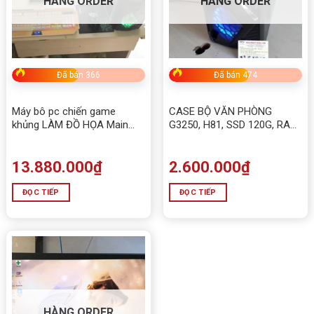
HÀNG ORDER
HÀNG ORDER
Đã bán 366
Đã bán 474
Máy bô pc chiến game
CASE BỘ VĂN PHÒNG
khủng LÀM ĐỒ HỌA Main
G3250, H81, SSD 120G, RAM
H310, I3-9100, RAM 16GB
8G
DDR4,SSD 128gb
13.880.000
₫
2.600.000
₫
ĐỌC TIẾP
ĐỌC TIẾP
HÀNG ORDER