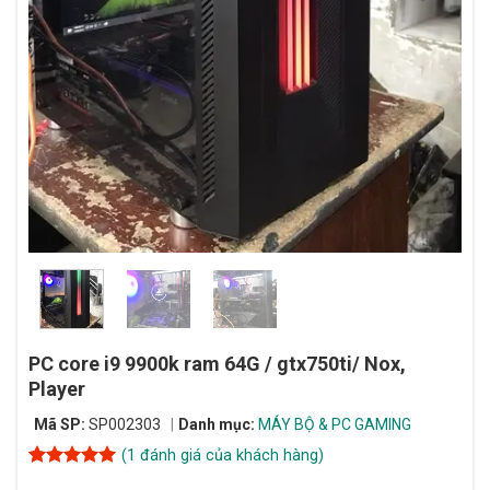
PC core i9 9900k ram 64G / gtx750ti/ Nox,
Player
Mã SP:
SP002303
Danh mục:
MÁY BỘ & PC GAMING
(
1
đánh giá của khách hàng)
5
1
trên 5