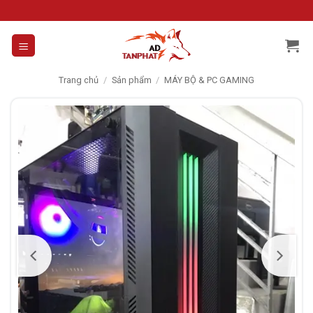
Skip
to
content
Trang chủ
/
Sản phẩm
/
MÁY BỘ & PC GAMING