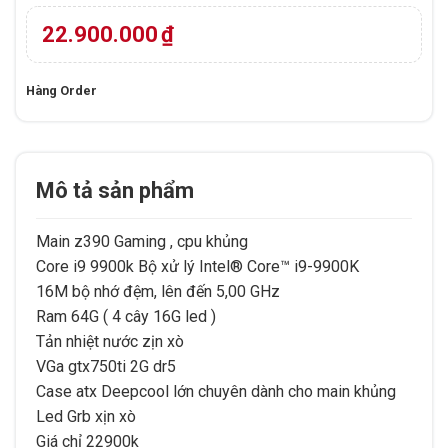
dựa trên
đánh giá
22.900.000
₫
Hàng Order
Mô tả sản phẩm
Main z390 Gaming , cpu khủng
Core i9 9900k Bộ xử lý Intel® Core™ i9-9900K
16M bộ nhớ đệm, lên đến 5,00 GHz
Ram 64G ( 4 cây 16G led )
Tản nhiệt nước zịn xò
VGa gtx750ti 2G dr5
Case atx Deepcool lớn chuyên dành cho main khủng
Led Grb xịn xò
Giá chỉ 22900k