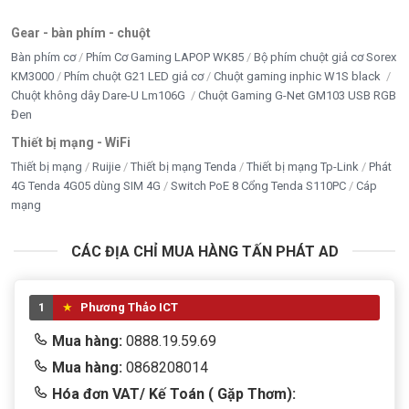
Gear - bàn phím - chuột
Bàn phím cơ
Phím Cơ Gaming LAPOP WK85
Bộ phím chuột giả cơ Sorex
KM3000
Phím chuột G21 LED giả cơ
Chuột gaming inphic W1S black
Chuột không dây Dare-U Lm106G
Chuột Gaming G-Net GM103 USB RGB
Đen
Thiết bị mạng - WiFi
Thiết bị mạng
Ruijie
Thiết bị mạng Tenda
Thiết bị mạng Tp-Link
Phát
4G Tenda 4G05 dùng SIM 4G
Switch PoE 8 Cổng Tenda S110PC
Cáp
mạng
CÁC ĐỊA CHỈ MUA HÀNG TẤN PHÁT AD
1
Phương Thảo ICT
Mua hàng:
0888.19.59.69
Mua hàng:
0868208014
Hóa đơn VAT/ Kế Toán ( Gặp Thơm):