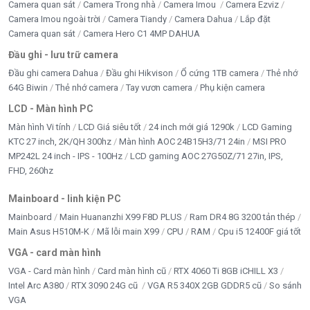
Camera quan sát
Camera Trong nhà
Camera Imou
Camera Ezviz
Camera Imou ngoài trời
Camera Tiandy
Camera Dahua
Lắp đặt
Camera quan sát
Camera Hero C1 4MP DAHUA
Đầu ghi - lưu trữ camera
Đầu ghi camera Dahua
Đầu ghi Hikvison
Ổ cứng 1TB camera
Thẻ nhớ
64G Biwin
Thẻ nhớ camera
Tay vươn camera
Phụ kiện camera
LCD - Màn hình PC
Màn hình Vi tính
LCD Giá siêu tốt
24 inch mới giá 1290k
LCD Gaming
KTC 27 inch, 2K/QH 300hz
Màn hình AOC 24B15H3/71 24in
MSI PRO
MP242L 24 inch - IPS - 100Hz
LCD gaming AOC 27G50Z/71 27in, IPS,
FHD, 260hz
Mainboard - linh kiện PC
Mainboard
Main Huananzhi X99 F8D PLUS
Ram DR4 8G 3200 tản thép
Main Asus H510M-K
Mã lỗi main X99
CPU
RAM
Cpu i5 12400F giá tốt
VGA - card màn hình
VGA - Card màn hình
Card màn hình cũ
RTX 4060 Ti 8GB iCHILL X3
Intel Arc A380
RTX 3090 24G cũ
VGA R5 340X 2GB GDDR5 cũ
So sánh
VGA