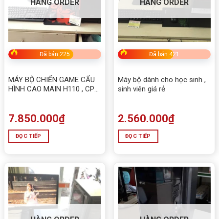
HÀNG ORDER
HÀNG ORDER
Đã bán 225
Đã bán 421
MÁY BỘ CHIẾN GAME CẤU
Máy bộ dành cho học sinh ,
HÌNH CAO MAIN H110 , CPU
sinh viên giá rẻ
I3 6100 , RAM D4 8GB ,VGA
1030 2gd5
7.850.000
₫
2.560.000
₫
ĐỌC TIẾP
ĐỌC TIẾP