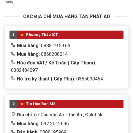
mạng
CÁC ĐỊA CHỈ MUA HÀNG TẤN PHÁT AD
1
Phương Thảo ICT
Mua hàng:
0888.19.59.69
Mua hàng:
0868208014
Hóa đơn VAT/ Kế Toán ( Gặp Thơm):
0382484097
Hỗ trợ kỹ thuật ( Gặp Phu):
0355090454
2
Tin Học Ban Mê
Địa chỉ:
67 Chu Văn An - Tân An , Đắk Lắk
Mua hàng:
097 3012696
Bảo hành:
0888195969