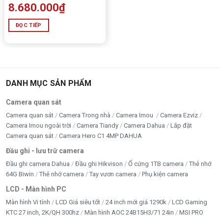
8.680.000
₫
ĐỌC TIẾP
DANH MỤC SẢN PHẨM
Camera quan sát
Camera quan sát
Camera Trong nhà
Camera Imou
Camera Ezviz
Camera Imou ngoài trời
Camera Tiandy
Camera Dahua
Lắp đặt
Camera quan sát
Camera Hero C1 4MP DAHUA
Đầu ghi - lưu trữ camera
Đầu ghi camera Dahua
Đầu ghi Hikvison
Ổ cứng 1TB camera
Thẻ nhớ
64G Biwin
Thẻ nhớ camera
Tay vươn camera
Phụ kiện camera
LCD - Màn hình PC
Màn hình Vi tính
LCD Giá siêu tốt
24 inch mới giá 1290k
LCD Gaming
KTC 27 inch, 2K/QH 300hz
Màn hình AOC 24B15H3/71 24in
MSI PRO