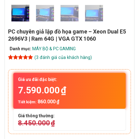
PC chuyên giả lập đồ họa game – Xeon Dual E5
2696V3 | Ram 64G | VGA GTX 1060
Danh mục:
MÁY BỘ & PC GAMING
(
3
đánh giá của khách hàng)
5
3
trên 5
dựa trên
đánh giá
Giá ưu đãi đặc biệt:
7.590.000
₫
860.000
₫
Tiết kiệm:
Giá thông thường:
8.450.000
₫