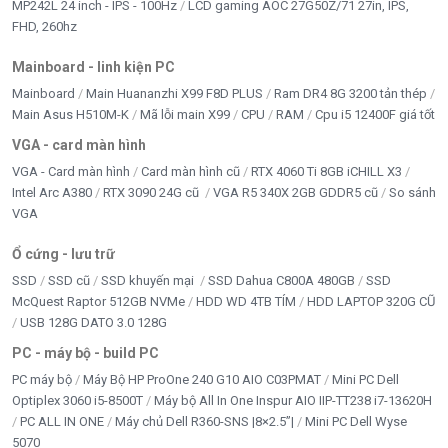
MP242L 24 inch - IPS - 100Hz
LCD gaming AOC 27G50Z/71 27in, IPS,
FHD, 260hz
Mainboard - linh kiện PC
Mainboard
Main Huananzhi X99 F8D PLUS
Ram DR4 8G 3200 tản thép
Main Asus H510M-K
Mã lỗi main X99
CPU
RAM
Cpu i5 12400F giá tốt
VGA - card màn hình
VGA - Card màn hình
Card màn hình cũ
RTX 4060 Ti 8GB iCHILL X3
Intel Arc A380
RTX 3090 24G cũ
VGA R5 340X 2GB GDDR5 cũ
So sánh
VGA
Ổ cứng - lưu trữ
SSD
SSD cũ
SSD khuyến mại
SSD Dahua C800A 480GB
SSD
McQuest Raptor 512GB NVMe
HDD WD 4TB TÍM
HDD LAPTOP 320G CŨ
USB 128G DATO 3.0 128G
PC - máy bộ - build PC
PC máy bộ
Máy Bộ HP ProOne 240 G10 AIO C03PMAT
Mini PC Dell
Optiplex 3060 i5-8500T
Máy bộ All In One Inspur AIO IIP-TT238 i7-13620H
PC ALL IN ONE
Máy chủ Dell R360-SNS |8×2.5”|
Mini PC Dell Wyse
5070