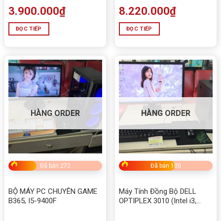
VNĐ
3.900.000
₫
8.220.000
₫
Tùy biến linh kiện theo yêu cầu
, hỗ trợ nâng cấp linh
ĐỌC TIẾP
ĐỌC TIẾP
hoạt theo mục đích sử dụng
Chính sách bảo hành – Hậu mãi
Case, Nguồn, SSD, Tản nhiệt
: Mới 100%,
bảo hành
36 tháng
HÀNG ORDER
HÀNG ORDER
Hỗ trợ cài đặt phần mềm, hệ điều hành, giả lập miễn
phí
Giao hàng tận nơi – hỗ trợ kiểm tra máy trực tiếp tại
shop
Đã bán 272
Đã bán 100
BỘ MÁY PC CHUYÊN GAME
Máy Tính Đồng Bộ DELL
Liên hệ mua hàng PC chuyên giả lập đồ họa game
B365, I5-9400F
OPTIPLEX 3010 (Intel i3,
– Xeon Dual E5 2696V3
Ram 4Gb, HDD 500Gb)