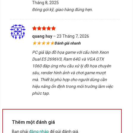
Tháng 8, 2025
sao
Đóng gói kỹ, giao hàng đúng hẹn.
Ưu điểm vượt trội PC chuyên giả lập đồ họa game
Được xếp
quang huy
–
23 Tháng 7, 2026
– Xeon Dual E5 2696V3
hạng
5
5
★★★★★
Đánh giá nhanh
sao
Xử lý giả lập mượt mà
: 36 nhân – 72 luồng giúp mở
PC giả lập đồ họa game với cấu hình Xeon
hàng loạt giả lập như LDPlayer, NOX, Bluestacks mà
Dual E5 2696V3, Ram 64G và VGA GTX
không giật lag
1060 đáp ứng nhu cầu xử lý đồ họa chuyên
sâu, render hình ảnh và chơi game mượt
Làm đồ họa, render ổn định
: CPU Xeon tối ưu cho
mà. Thiết bị phù hợp cho người dùng cần
dựng phim, thiết kế AutoCAD, Photoshop, Premiere
hiệu năng ổn định trong môi trường làm việc
phức tạp.
Chơi game tốt ở mức phổ thông – trung bình
: PUBG
PC, Valorant, FO4, GTA V… đều chơi ổn định
Giá cực tốt trong phân khúc
: Chỉ từ
7.590.000 VNĐ
,
Thêm một đánh giá
cấu hình tương đương máy hơn 15 triệu
Bạn phải
đăng nhập
để gửi đánh giá.