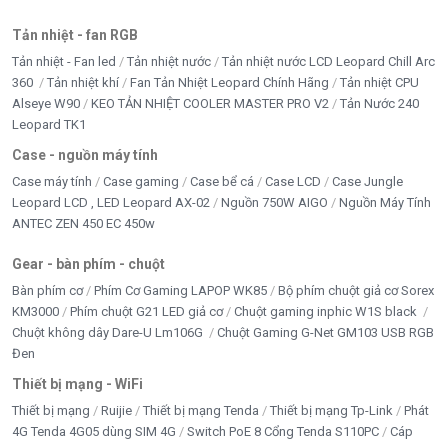
Tản nhiệt - fan RGB
Tản nhiệt - Fan led
Tản nhiệt nước
Tản nhiệt nước LCD Leopard Chill Arc
360
Tản nhiệt khí
Fan Tản Nhiệt Leopard Chính Hãng
Tản nhiệt CPU
Alseye W90
KEO TẢN NHIỆT COOLER MASTER PRO V2
Tản Nước 240
Leopard TK1
Case - nguồn máy tính
Case máy tính
Case gaming
Case bể cá
Case LCD
Case Jungle
Leopard LCD , LED Leopard AX-02
Nguồn 750W AIGO
Nguồn Máy Tính
ANTEC ZEN 450 EC 450w
Gear - bàn phím - chuột
Bàn phím cơ
Phím Cơ Gaming LAPOP WK85
Bộ phím chuột giả cơ Sorex
KM3000
Phím chuột G21 LED giả cơ
Chuột gaming inphic W1S black
Chuột không dây Dare-U Lm106G
Chuột Gaming G-Net GM103 USB RGB
Đen
Thiết bị mạng - WiFi
Thiết bị mạng
Ruijie
Thiết bị mạng Tenda
Thiết bị mạng Tp-Link
Phát
4G Tenda 4G05 dùng SIM 4G
Switch PoE 8 Cổng Tenda S110PC
Cáp