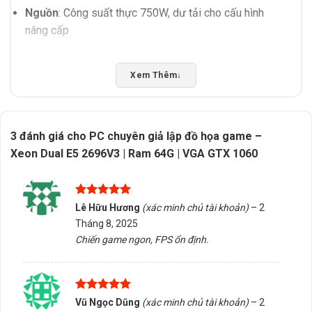
Nguồn
: Công suất thực 750W, dư tải cho cấu hình
nâng cấp
Case
: Full gear, thiết kế gaming hiện đại, đẹp mắt
Xem Thêm
↓
Tình trạng
: Đã lắp ráp sẵn, đầy đủ linh kiện –
chưa
bao gồm màn hình
3 đánh giá cho
PC chuyên giả lập đồ họa game –
Xeon Dual E5 2696V3 | Ram 64G | VGA GTX 1060
Được xếp
Lê Hữu Hương
(xác minh chủ tài khoản)
–
2
hạng
5
5
Tháng 8, 2025
sao
Chiến game ngon, FPS ổn định.
Được xếp
Vũ Ngọc Dũng
(xác minh chủ tài khoản)
–
2
hạng
5
5