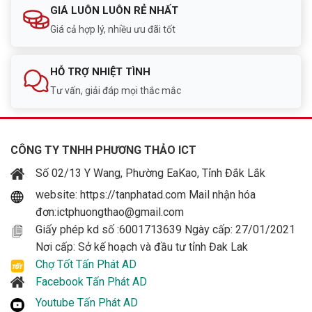
GIÁ LUÔN LUÔN RẺ NHẤT
Giá cả hợp lý, nhiều ưu đãi tốt
HỖ TRỢ NHIỆT TÌNH
Tư vấn, giải đáp mọi thắc mắc
CÔNG TY TNHH PHƯƠNG THẢO ICT
Số 02/13 Y Wang, Phường EaKao, Tỉnh Đắk Lắk
website: https://tanphatad.com Mail nhận hóa
đơn:ictphuongthao@gmail.com
Giấy phép kd số :6001713639 Ngày cấp: 27/01/2021
Nơi cấp: Sở kế hoạch và đầu tư tỉnh Đak Lak
Chợ Tốt Tấn Phát AD
Facebook Tấn Phát AD
Youtube Tấn Phát AD