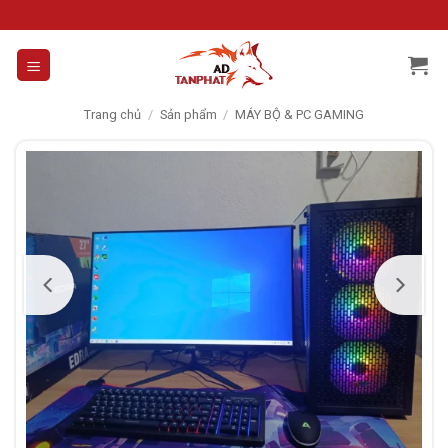
Skip
to
content
Trang chủ
/
Sản phẩm
/
MÁY BỘ & PC GAMING