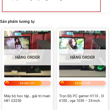
Sản phẩm tương tự
HÀNG ORDER
HÀNG ORDER
Đã bán 657
Đã bán 149
Ưu đãi nâng cấp thêm
Thêm
1 thanh RAM 32GB
chỉ +250.000 VNĐ
Máy bộ học tập , giải trí main
Trọn Bộ PC gamer H110 , I3
h81 G3250
6100 , vga 1030 – 24 inch
Gắn thêm
HDD 2TB bảo hành 24 tháng
chỉ +495.000
DELL