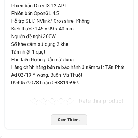
Phiên bản DirectX
12 API
Phiên bản OpenGL
4.5
Hỗ trợ SLI/ NVlink/ Crossfire
Không
Kích thước
145 x 99 x 40 mm
Nguồn đề nghị
300W
Số khe cắm sử dụng
2 khe
Tản nhiệt
1 quạt
Phụ kiện
Hướng dẫn sử dụng
Hàng chính hãng bán ra bảo hành 3 năm tại : Tấn Phát
Ad 02/13 Y wang, Buôn Ma Thuột
0949579078 hoặc 0888195969
Rate this product
Bấm 5 sao để ủng hộ shop
Xem Thêm
↓
Thông số kỹ thuật