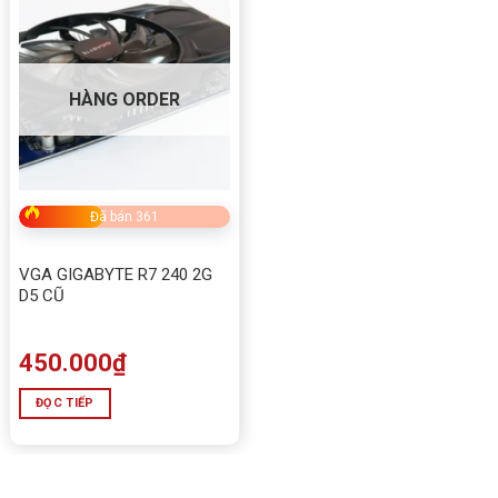
HÀNG ORDER
Đã bán 361
VGA GIGABYTE R7 240 2G
D5 CŨ
450.000
₫
ĐỌC TIẾP