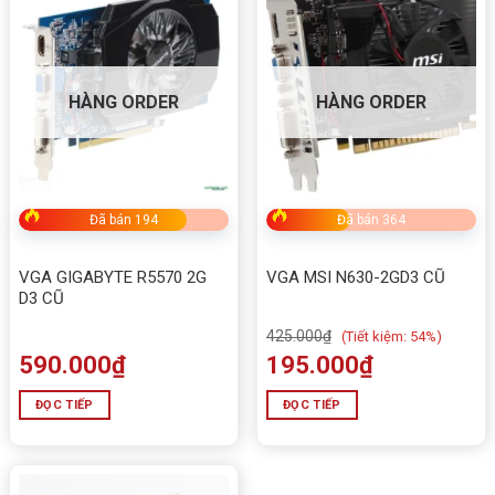
HÀNG ORDER
HÀNG ORDER
Đã bán 194
Đã bán 364
VGA GIGABYTE R5570 2G
VGA MSI N630-2GD3 CŨ
D3 CŨ
425.000
₫
(
Tiết kiệm:
54%)
590.000
₫
195.000
₫
ĐỌC TIẾP
ĐỌC TIẾP