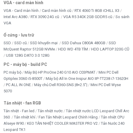
VGA - card màn hình
VGA - Card màn hình
Card màn hình cũ
RTX 4060 Ti 8GB iCHILL X3
Intel Arc A380
RTX 3090 24G cũ
VGA R5 340X 2GB GDDR5 cũ
So sánh
VGA
Ổ cứng - lưu trữ
SSD
SSD cũ
SSD khuyến mại
SSD Dahua C800A 480GB
SSD
McQuest Raptor 512GB NVMe
HDD WD 4TB TÍM
HDD LAPTOP 320G CŨ
USB 128G DATO 3.0 128G
PC - máy bộ - build PC
PC máy bộ
Máy Bộ HP ProOne 240 G10 AIO C03PMAT
Mini PC Dell
Optiplex 3060 i5-8500T
Máy bộ All In One Inspur AIO IIP-TT238 i7-13620H
PC ALL IN ONE
Máy chủ Dell R360-SNS |8×2.5”|
Mini PC Dell Wyse
5070
Tản nhiệt - fan RGB
Tản nhiệt - Fan led
Tản nhiệt nước
Tản nhiệt nước LCD Leopard Chill Arc
360
Tản nhiệt khí
Fan Tản Nhiệt Leopard Chính Hãng
Tản nhiệt CPU
Alseye W90
KEO TẢN NHIỆT COOLER MASTER PRO V2
Tản Nước 240
Leopard TK1