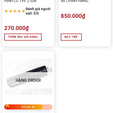
HÌNH LG 19V 2.53A
X6 CHÍNH HÃNG
Đánh giá người
★★★★★
viết: 5/5
850.000
₫
270.000
₫
THÊM VÀO GIỎ HÀNG
ĐỌC TIẾP
HÀNG ORDER
Đã bán 86