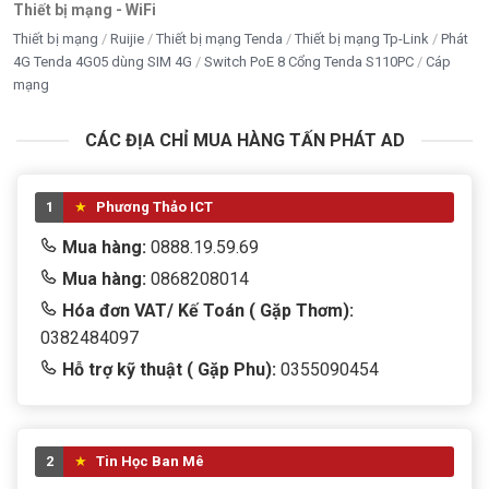
Thiết bị mạng - WiFi
Thiết bị mạng
Ruijie
Thiết bị mạng Tenda
Thiết bị mạng Tp-Link
Phát
4G Tenda 4G05 dùng SIM 4G
Switch PoE 8 Cổng Tenda S110PC
Cáp
mạng
CÁC ĐỊA CHỈ MUA HÀNG TẤN PHÁT AD
1
Phương Thảo ICT
Mua hàng:
0888.19.59.69
Mua hàng:
0868208014
Hóa đơn VAT/ Kế Toán ( Gặp Thơm):
0382484097
Hỗ trợ kỹ thuật ( Gặp Phu):
0355090454
2
Tin Học Ban Mê