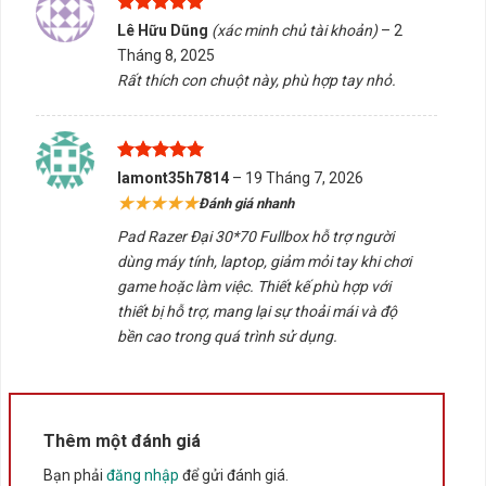
Được xếp
Bấm 5 sao để ủng hộ shop
Lê Hữu Dũng
(xác minh chủ tài khoản)
–
2
hạng
5
5
Tháng 8, 2025
sao
Rất thích con chuột này, phù hợp tay nhỏ.
Thông số kỹ thuật
Xuất xứ
Được xếp
Trung Quốc
lamont35h7814
–
19 Tháng 7, 2026
hạng
5
5
★★★★★
Đánh giá nhanh
sao
Pad Razer Đại 30*70 Fullbox hỗ trợ người
dùng máy tính, laptop, giảm mỏi tay khi chơi
game hoặc làm việc. Thiết kế phù hợp với
thiết bị hỗ trợ, mang lại sự thoải mái và độ
bền cao trong quá trình sử dụng.
Thêm một đánh giá
Bạn phải
đăng nhập
để gửi đánh giá.