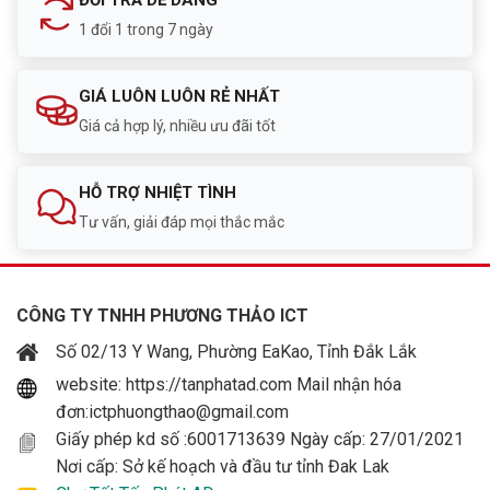
ĐỔI TRẢ DỄ DÀNG
1 đổi 1 trong 7 ngày
GIÁ LUÔN LUÔN RẺ NHẤT
Giá cả hợp lý, nhiều ưu đãi tốt
HỖ TRỢ NHIỆT TÌNH
Tư vấn, giải đáp mọi thắc mắc
CÔNG TY TNHH PHƯƠNG THẢO ICT
Số 02/13 Y Wang, Phường EaKao, Tỉnh Đắk Lắk
website: https://tanphatad.com Mail nhận hóa
đơn:ictphuongthao@gmail.com
Giấy phép kd số :6001713639 Ngày cấp: 27/01/2021
Nơi cấp: Sở kế hoạch và đầu tư tỉnh Đak Lak