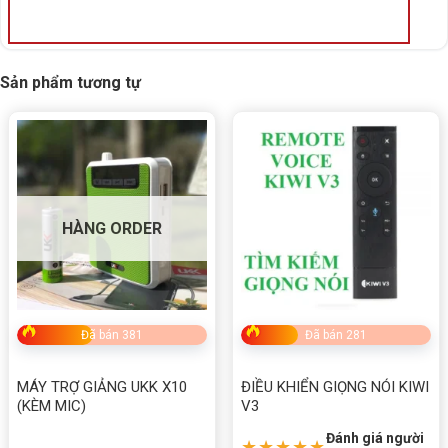
Sản phẩm tương tự
HÀNG ORDER
Đã bán 381
Đã bán 281
MÁY TRỢ GIẢNG UKK X10
ĐIỀU KHIỂN GIỌNG NÓI KIWI
(KÈM MIC)
V3
Đánh giá người
★★★★★