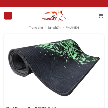
Skip
to
content
Trang chủ
/
Sản phẩm
/
PHỤ KIỆN