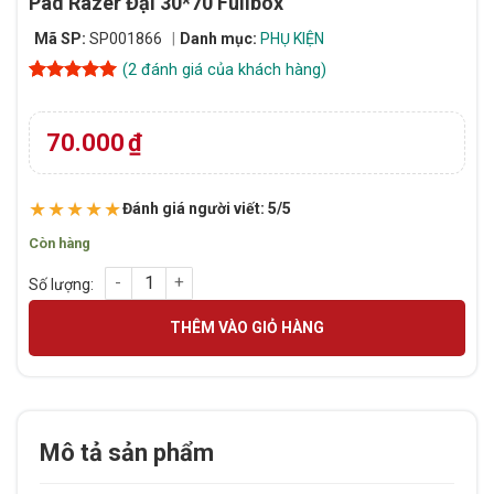
Pad Razer Đại 30*70 Fullbox
Mã SP:
SP001866
Danh mục:
PHỤ KIỆN
(
2
đánh giá của khách hàng)
5
2
trên 5
dựa trên
đánh giá
70.000
₫
★★★★★
Đánh giá người viết: 5/5
Còn hàng
Pad Razer Đại 30*70 Fullbox số lượng
THÊM VÀO GIỎ HÀNG
Mô tả sản phẩm