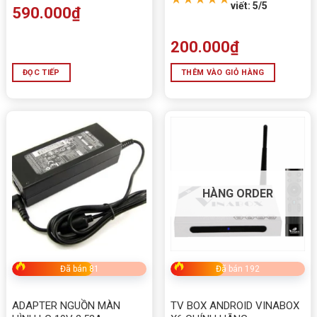
viết: 5/5
590.000
₫
200.000
₫
ĐỌC TIẾP
THÊM VÀO GIỎ HÀNG
HÀNG ORDER
Đã bán 81
Đã bán 192
ADAPTER NGUỒN MÀN
TV BOX ANDROID VINABOX