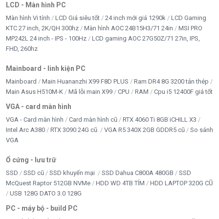
LCD - Màn hình PC
Màn hình Vi tính
LCD Giá siêu tốt
24 inch mới giá 1290k
LCD Gaming
KTC 27 inch, 2K/QH 300hz
Màn hình AOC 24B15H3/71 24in
MSI PRO
MP242L 24 inch - IPS - 100Hz
LCD gaming AOC 27G50Z/71 27in, IPS,
FHD, 260hz
Mainboard - linh kiện PC
Mainboard
Main Huananzhi X99 F8D PLUS
Ram DR4 8G 3200 tản thép
Main Asus H510M-K
Mã lỗi main X99
CPU
RAM
Cpu i5 12400F giá tốt
VGA - card màn hình
VGA - Card màn hình
Card màn hình cũ
RTX 4060 Ti 8GB iCHILL X3
Intel Arc A380
RTX 3090 24G cũ
VGA R5 340X 2GB GDDR5 cũ
So sánh
VGA
Ổ cứng - lưu trữ
SSD
SSD cũ
SSD khuyến mại
SSD Dahua C800A 480GB
SSD
McQuest Raptor 512GB NVMe
HDD WD 4TB TÍM
HDD LAPTOP 320G CŨ
USB 128G DATO 3.0 128G
PC - máy bộ - build PC