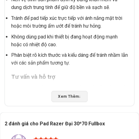
dung dịch trung tính để giữ độ bền và sạch sẽ.
Tránh để pad tiếp xúc trực tiếp với ánh nắng mặt trời
hoặc môi trường ẩm ướt để tránh hư hỏng.
Không dùng pad khi thiết bị đang hoạt động mạnh
hoặc có nhiệt độ cao.
Phân biệt rõ kích thước và kiểu dáng để tránh nhầm lẫn
với các sản phẩm tương tự.
Tư vấn và hỗ trợ
Nếu bạn cần hỗ trợ chọn đúng sản phẩm, Tấn Phát AD
sẵn sàng tư vấn và kiểm tra tương thích tại Buôn Ma
Xem Thêm
↓
Thuột, Đắk Lắk. Đội ngũ chuyên gia sẽ giúp bạn lựa
chọn phù hợp với nhu cầu sử dụng và điều kiện thực
tế.
2 đánh giá cho
Pad Razer Đại 30*70 Fullbox
5/5 - (1 bình chọn)