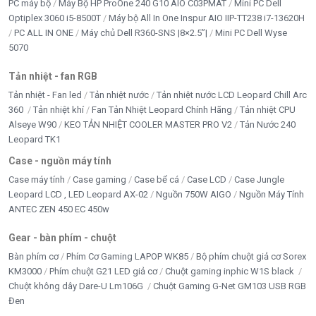
PC máy bộ
Máy Bộ HP ProOne 240 G10 AIO C03PMAT
Mini PC Dell
Optiplex 3060 i5-8500T
Máy bộ All In One Inspur AIO IIP-TT238 i7-13620H
PC ALL IN ONE
Máy chủ Dell R360-SNS |8×2.5”|
Mini PC Dell Wyse
5070
Tản nhiệt - fan RGB
Tản nhiệt - Fan led
Tản nhiệt nước
Tản nhiệt nước LCD Leopard Chill Arc
360
Tản nhiệt khí
Fan Tản Nhiệt Leopard Chính Hãng
Tản nhiệt CPU
Alseye W90
KEO TẢN NHIỆT COOLER MASTER PRO V2
Tản Nước 240
Leopard TK1
Case - nguồn máy tính
Case máy tính
Case gaming
Case bể cá
Case LCD
Case Jungle
Leopard LCD , LED Leopard AX-02
Nguồn 750W AIGO
Nguồn Máy Tính
ANTEC ZEN 450 EC 450w
Gear - bàn phím - chuột
Bàn phím cơ
Phím Cơ Gaming LAPOP WK85
Bộ phím chuột giả cơ Sorex
KM3000
Phím chuột G21 LED giả cơ
Chuột gaming inphic W1S black
Chuột không dây Dare-U Lm106G
Chuột Gaming G-Net GM103 USB RGB
Đen