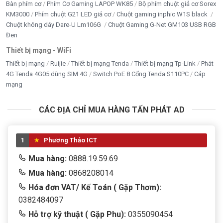
Bàn phím cơ
Phím Cơ Gaming LAPOP WK85
Bộ phím chuột giả cơ Sorex
KM3000
Phím chuột G21 LED giả cơ
Chuột gaming inphic W1S black
Chuột không dây Dare-U Lm106G
Chuột Gaming G-Net GM103 USB RGB
Đen
Thiết bị mạng - WiFi
Thiết bị mạng
Ruijie
Thiết bị mạng Tenda
Thiết bị mạng Tp-Link
Phát
4G Tenda 4G05 dùng SIM 4G
Switch PoE 8 Cổng Tenda S110PC
Cáp
mạng
CÁC ĐỊA CHỈ MUA HÀNG TẤN PHÁT AD
1
Phương Thảo ICT
Mua hàng:
0888.19.59.69
Mua hàng:
0868208014
Hóa đơn VAT/ Kế Toán ( Gặp Thơm):
0382484097
Hỗ trợ kỹ thuật ( Gặp Phu):
0355090454