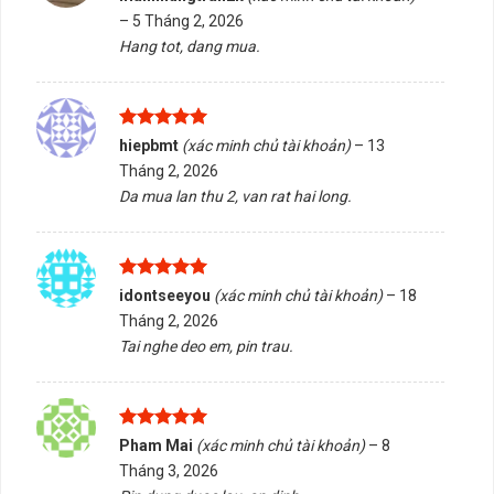
hạng
5
5
–
5 Tháng 2, 2026
sao
Hang tot, dang mua.
Được xếp
hiepbmt
(xác minh chủ tài khoản)
–
13
hạng
5
5
Tháng 2, 2026
sao
Da mua lan thu 2, van rat hai long.
Được xếp
idontseeyou
(xác minh chủ tài khoản)
–
18
hạng
5
5
Tháng 2, 2026
sao
Tai nghe deo em, pin trau.
Ổ cứng SSD 128GB X-STAR 2.5″ Sata III
Được xếp
2. Bảng thông số kỹ thuật Ổ cứng SSD
Pham Mai
(xác minh chủ tài khoản)
–
8
hạng
5
5
Tháng 3, 2026
128GB X-STAR 2.5″ SATA III
sao