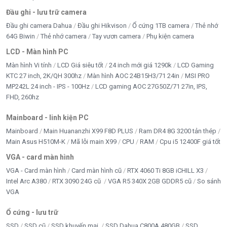
Chuẩn giao tiếp
SATA III 6Gb/s
Đầu ghi - lưu trữ camera
Đầu ghi camera Dahua
Đầu ghi Hikvison
Ổ cứng 1TB camera
Thẻ nhớ
Kích thước
2.5 inch
64G Biwin
Thẻ nhớ camera
Tay vươn camera
Phụ kiện camera
LCD - Màn hình PC
Tốc độ đọc
Lên đến 550MB/s
Màn hình Vi tính
LCD Giá siêu tốt
24 inch mới giá 1290k
LCD Gaming
KTC 27 inch, 2K/QH 300hz
Màn hình AOC 24B15H3/71 24in
MSI PRO
Tốc độ ghi
Khoảng 400 - 450MB/s
MP242L 24 inch - IPS - 100Hz
LCD gaming AOC 27G50Z/71 27in, IPS,
FHD, 260hz
Loại bộ nhớ
NAND Flash
Mainboard - linh kiện PC
Tương thích
Laptop, PC hỗ trợ SATA
Mainboard
Main Huananzhi X99 F8D PLUS
Ram DR4 8G 3200 tản thép
Main Asus H510M-K
Mã lỗi main X99
CPU
RAM
Cpu i5 12400F giá tốt
Chống sốc
Có
VGA - card màn hình
VGA - Card màn hình
Card màn hình cũ
RTX 4060 Ti 8GB iCHILL X3
Chống rung
Có
Intel Arc A380
RTX 3090 24G cũ
VGA R5 340X 2GB GDDR5 cũ
So sánh
VGA
Tiêu thụ điện
Thấp
Ổ cứng - lưu trữ
Màu sắc
Theo nhà sản xuất
SSD
SSD cũ
SSD khuyến mại
SSD Dahua C800A 480GB
SSD