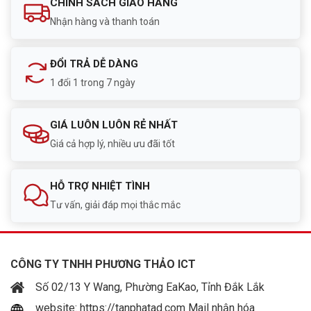
CHÍNH SÁCH GIAO HÀNG
Nhận hàng và thanh toán
ĐỔI TRẢ DỄ DÀNG
1 đổi 1 trong 7 ngày
GIÁ LUÔN LUÔN RẺ NHẤT
Giá cả hợp lý, nhiều ưu đãi tốt
HỖ TRỢ NHIỆT TÌNH
Tư vấn, giải đáp mọi thắc mắc
CÔNG TY TNHH PHƯƠNG THẢO ICT
Số 02/13 Y Wang, Phường EaKao, Tỉnh Đắk Lắk
website: https://tanphatad.com Mail nhận hóa