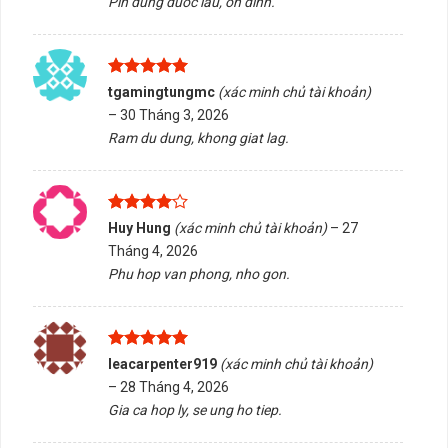
Pin dung duoc lau, on dinh.
THÔNG SỐ
CHI TIẾT
Tên sản phẩm
SSD X-STAR 128GB
Dung lượng
128GB
Được xếp
tgamingtungmc
(xác minh chủ tài khoản)
hạng
5
5
–
30 Tháng 3, 2026
Chuẩn giao tiếp
SATA III 6Gb/s
sao
Ram du dung, khong giat lag.
Kích thước
2.5 inch
Tốc độ đọc
Lên đến 550MB/s
Tốc độ ghi
Khoảng 400 – 450MB/s
Được
Huy Hung
(xác minh chủ tài khoản)
–
27
xếp hạng
Loại bộ nhớ
NAND Flash
Tháng 4, 2026
4
5 sao
Phu hop van phong, nho gon.
Tương thích
Laptop, PC hỗ trợ SATA
Chống sốc
Có
Chống rung
Có
Được xếp
leacarpenter919
(xác minh chủ tài khoản)
hạng
5
5
Tiêu thụ điện
Thấp
–
28 Tháng 4, 2026
sao
Gia ca hop ly, se ung ho tiep.
Màu sắc
Theo nhà sản xuất