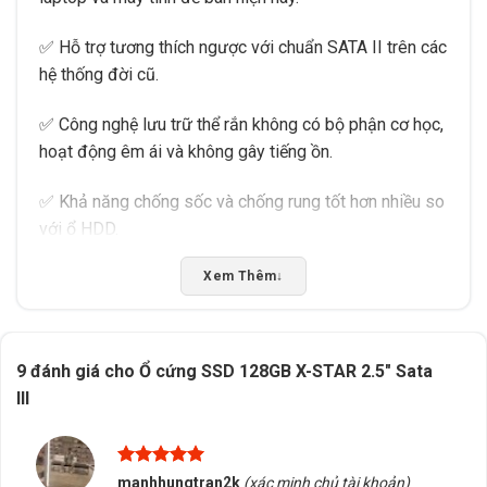
✅ Hỗ trợ tương thích ngược với chuẩn SATA II trên các
hệ thống đời cũ.
✅ Công nghệ lưu trữ thể rắn không có bộ phận cơ học,
hoạt động êm ái và không gây tiếng ồn.
✅ Khả năng chống sốc và chống rung tốt hơn nhiều so
với ổ HDD.
✅ Tiêu thụ điện năng thấp giúp tiết kiệm điện và kéo
Xem Thêm
↓
dài thời lượng pin laptop.
✅ Giá thành hợp lý, phù hợp cho học sinh, sinh viên,
9 đánh giá cho
Ổ cứng SSD 128GB X-STAR 2.5″ Sata
văn phòng và người dùng phổ thông.
III
Được xếp
manhhungtran2k
(xác minh chủ tài khoản)