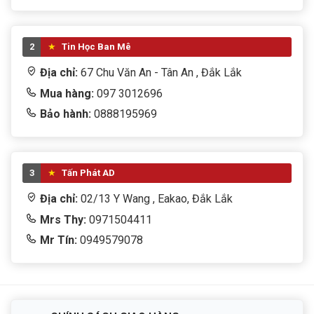
2
Tin Học Ban Mê
Địa chỉ:
67 Chu Văn An - Tân An , Đắk Lắk
Mua hàng:
097 3012696
Bảo hành:
0888195969
3
Tấn Phát AD
Địa chỉ:
02/13 Y Wang , Eakao, Đắk Lắk
Mrs Thy:
0971504411
Mr Tín:
0949579078