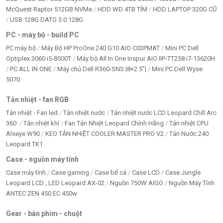
McQuest Raptor 512GB NVMe
HDD WD 4TB TÍM
HDD LAPTOP 320G CŨ
USB 128G DATO 3.0 128G
PC - máy bộ - build PC
PC máy bộ
Máy Bộ HP ProOne 240 G10 AIO C03PMAT
Mini PC Dell
Optiplex 3060 i5-8500T
Máy bộ All In One Inspur AIO IIP-TT238 i7-13620H
PC ALL IN ONE
Máy chủ Dell R360-SNS |8×2.5”|
Mini PC Dell Wyse
5070
Tản nhiệt - fan RGB
Tản nhiệt - Fan led
Tản nhiệt nước
Tản nhiệt nước LCD Leopard Chill Arc
360
Tản nhiệt khí
Fan Tản Nhiệt Leopard Chính Hãng
Tản nhiệt CPU
Alseye W90
KEO TẢN NHIỆT COOLER MASTER PRO V2
Tản Nước 240
Leopard TK1
Case - nguồn máy tính
Case máy tính
Case gaming
Case bể cá
Case LCD
Case Jungle
Leopard LCD , LED Leopard AX-02
Nguồn 750W AIGO
Nguồn Máy Tính
ANTEC ZEN 450 EC 450w
Gear - bàn phím - chuột