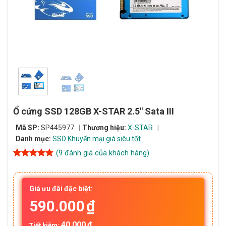
Ổ cứng SSD 128GB X-STAR 2.5″ Sata III
Mã SP:
SP445977
Thương hiệu:
X-STAR
Danh mục:
SSD Khuyến mại giá siêu tốt
(
9
đánh giá của khách hàng)
4.78
9
trên 5
dựa trên
đánh giá
Giá ưu đãi đặc biệt:
590.000
₫
40.000
₫
Tiết kiệm: