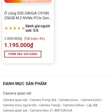
tương thích laptop và PC, giải pháp nâng cấp máy tính
Đã bán 339
tiết kiệm hiệu quả.
Ổ cứng SSD DAHUA C910N
👉
Mua ngay tại Tấn Phát – Hotline: 0949579078 –
256GB M.2 NVMe PCIe Gen
3.0 x4
0888195969
Đánh giá người
★★★★★
viết: 5/5
5/5 - (1 bình chọn)
1.300.000
₫
(
Tiết kiệm:
8%)
1.195.000
₫
Bấm 5 sao để ủng hộ shop
THÊM VÀO GIỎ HÀNG
Thông số kỹ thuật
Thông số
Chi tiết
DANH MỤC SẢN PHẨM
Tên sản phẩm
Camera quan sát
SSD X-STAR 128GB
Camera quan sát
Camera Trong nhà
Camera Imou
Camera Ezviz
Dung lượng
128GB
Camera Imou ngoài trời
Camera Tiandy
Camera Dahua
Lắp đặt
Camera quan sát
Camera Hero C1 4MP DAHUA