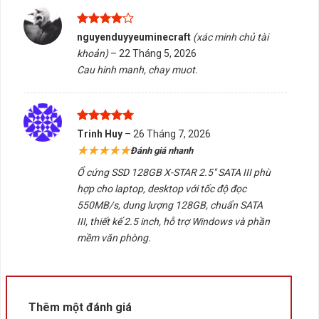
3. Lợi ích khi sử dụng Ổ cứng SSD 128GB
X-STAR 2.5″ SATA III
Được
nguyenduyyeuminecraft
(xác minh chủ tài
xếp hạng
khoản)
–
22 Tháng 5, 2026
4
5 sao
Tăng tốc đáng kể cho laptop hoặc PC đời cũ.
Cau hinh manh, chay muot.
Khởi động Windows nhanh hơn gấp nhiều lần so với
HDD.
Giảm thời gian mở phần mềm và truy xuất dữ liệu.
Được xếp
Trinh Huy
–
26 Tháng 7, 2026
hạng
5
5
★★★★★
Đánh giá nhanh
Hoạt động yên tĩnh, không phát ra tiếng ồn cơ học.
sao
Ổ cứng SSD 128GB X-STAR 2.5″ SATA III phù
Giúp máy tính phản hồi nhanh hơn trong quá trình làm
hợp cho laptop, desktop với tốc độ đọc
việc.
550MB/s, dung lượng 128GB, chuẩn SATA
Tiết kiệm điện năng và giảm nhiệt lượng tỏa ra.
III, thiết kế 2.5 inch, hỗ trợ Windows và phần
mềm văn phòng.
Chi phí đầu tư thấp nhưng mang lại hiệu quả nâng cấp
rõ rệt.
4. FAQ – Câu hỏi thường gặp
Thêm một đánh giá