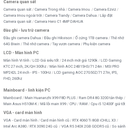
Camera quan sát
👉
Mua ngay tại Tấn Phát – Hotline: 0949579078 –
Camera quan sát
Camera Trong nhà
Camera Imou
Camera Ezviz
Camera Imou ngoài trời
Camera Tiandy
Camera Dahua
Lắp đặt
0888195969
Camera quan sát
Camera Hero C1 4MP DAHUA
Đầu ghi - lưu trữ camera
4.8/5 - (10 bình chọn)
Đầu ghi camera Dahua
Đầu ghi Hikvison
Ổ cứng 1TB camera
Thẻ nhớ
Bấm 5 sao để ủng hộ shop
64G Biwin
Thẻ nhớ camera
Tay vươn camera
Phụ kiện camera
LCD - Màn hình PC
Màn hình Vi tính
LCD Giá siêu tốt
24 inch mới giá 1290k
LCD Gaming
Thông số kỹ thuật
KTC 27 inch, 2K/QH 300hz
Màn hình AOC 24B15H3/71 24in
MSI PRO
MP242L 24 inch - IPS - 100Hz
LCD gaming AOC 27G50Z/71 27in, IPS,
FHD, 260hz
Công nghệ bộ
3D NAND
nhớ
Mainboard - linh kiện PC
Thương hiệu
Mainboard
Main Huananzhi X99 F8D PLUS
Ram DR4 8G 3200 tản thép
DATO
Main Asus H510M-K
Mã lỗi main X99
CPU
RAM
Cpu i5 12400F giá tốt
Mã sản phẩm
Q4 PORTABLE SSD
VGA - card màn hình
VGA - Card màn hình
Card màn hình cũ
RTX 4060 Ti 8GB iCHILL X3
Dung lượng
1TB (1024GB)
Intel Arc A380
RTX 3090 24G cũ
VGA R5 340X 2GB GDDR5 cũ
So sánh