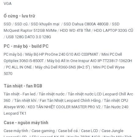
VGA
Chuẩn giao tiếp
USB 3.2 Gen3x2
Ổ cứng - lưu trữ
Tốc độ đọc
SSD
SSD cũ
SSD khuyến mại
SSD Dahua C800A 480GB
SSD
Lên đến 4000 MB/s
McQuest Raptor 512GB NVMe
HDD WD 4TB TÍM
HDD LAPTOP 320G CŨ
USB 128G DATO 3.0 128G
Tốc độ ghi
Lên đến 3600 MB/s
PC - máy bộ - build PC
Nhiệt độ hoạt
PC máy bộ
Máy Bộ HP ProOne 240 G10 AIO C03PMAT
Mini PC Dell
0°C ~ 70°C
động
Optiplex 3060 i5-8500T
Máy bộ All In One Inspur AIO IIP-TT238 i7-13620H
PC ALL IN ONE
Máy chủ Dell R360-SNS |8×2.5”|
Mini PC Dell Wyse
Bảo hành
5 năm
5070
Xuất xứ
Trung Quốc
Tản nhiệt - fan RGB
Tản nhiệt - Fan led
Tản nhiệt nước
Tản nhiệt nước LCD Leopard Chill Arc
360
Tản nhiệt khí
Fan Tản Nhiệt Leopard Chính Hãng
Tản nhiệt CPU
Alseye W90
KEO TẢN NHIỆT COOLER MASTER PRO V2
Tản Nước 240
Leopard TK1
Case - nguồn máy tính
Case máy tính
Case gaming
Case bể cá
Case LCD
Case Jungle