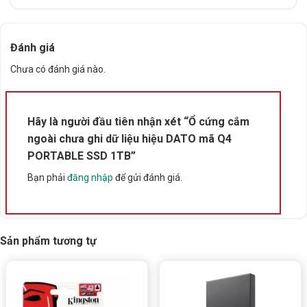
làm việc ổn định: Hoạt động tốt trong dải nhiệt 0 ~
70°C.
Đánh giá
🛡️
Bảo hành 5 năm:
Yên tâm sử dụng lâu dài, hỗ trợ
Chưa có đánh giá nào.
hậu mãi uy tín.
🎒
Thiết kế gọn nhẹ:
Dễ dàng mang theo mọi nơi, phù
Hãy là người đầu tiên nhận xét “Ổ cứng cắm
hợp cho người dùng di động.
ngoài chưa ghi dữ liệu hiệu DATO mã Q4
PORTABLE SSD 1TB”
Bạn phải
đăng nhập
để gửi đánh giá.
Sản phẩm tương tự
Ổ cứng cắm ngoài chưa ghi dữ liệu hiệu DATO mã Q4