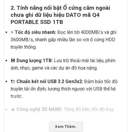
2. Tính năng nổi bật Ổ cứng cắm ngoài
chưa ghi dữ liệu hiệu DATO mã Q4
PORTABLE SSD 1TB
⚡
Tốc độ siêu nhanh:
Đọc lên tới 4000MB/s và ghi
3600MB/s, nhanh gấp nhiều lần so với ổ cứng HDD
truyền thống.
💾
Dung lượng 1TB:
Lưu trữ thoải mái tài liệu, phim
ảnh, nhạc, game và các dự án đồ họa nặng.
🔌
Chuẩn kết nối USB 3.2 Gen3x2:
Đảm bảo tốc độ
truyền tải ổn định, tương thích ngược với USB thế hệ
trước.
🔥
Công nghệ 3D NAND:
Tăng độ bền, tốc độ truy
xuất và tuổi thọ cho ổ cứng.
Xem Thêm
↓
🌡️ <strong data-start="986" data-end="1
0
16″>Nhiệt độ