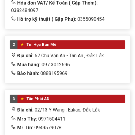
Hóa đơn VAT/ Kế Toán ( Gặp Thơm):
0382484097
Hỗ trợ kỹ thuật ( Gặp Phu):
0355090454
2
Tin Học Ban Mê
Địa chỉ:
67 Chu Văn An - Tân An , Đắk Lắk
Mua hàng:
097 3012696
Bảo hành:
0888195969
3
Tấn Phát AD
Địa chỉ:
02/13 Y Wang , Eakao, Đắk Lắk
Mrs Thy:
0971504411
Mr Tín:
0949579078