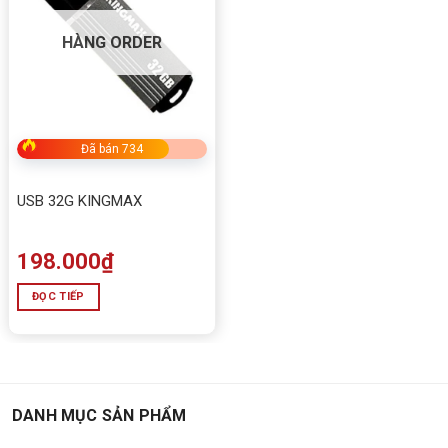
độ đọc/ghi vượt trội, giúp công việc di chuyển dữ liệu
nặng trở nên cực kỳ nhẹ nhàng. Đây là chiếc SSD di
HÀNG ORDER
động đáng sở hữu cho dân công nghệ và người làm
việc chuyên nghiệp.
Đã bán 734
USB 32G KINGMAX
198.000
₫
ĐỌC TIẾP
Ổ cứng cắm ngoài chưa ghi dữ liệu hiệu DATO mã Q4
DANH MỤC SẢN PHẨM
PORTABLE SSD 1TB