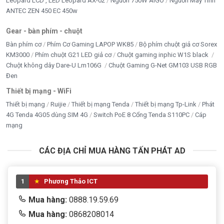
Leopard LCD , LED Leopard AX-02
Nguồn 750W AIGO
Nguồn Máy Tính
ANTEC ZEN 450 EC 450w
Gear - bàn phím - chuột
Bàn phím cơ
Phím Cơ Gaming LAPOP WK85
Bộ phím chuột giả cơ Sorex
KM3000
Phím chuột G21 LED giả cơ
Chuột gaming inphic W1S black
Chuột không dây Dare-U Lm106G
Chuột Gaming G-Net GM103 USB RGB
Đen
Thiết bị mạng - WiFi
Thiết bị mạng
Ruijie
Thiết bị mạng Tenda
Thiết bị mạng Tp-Link
Phát
4G Tenda 4G05 dùng SIM 4G
Switch PoE 8 Cổng Tenda S110PC
Cáp
mạng
CÁC ĐỊA CHỈ MUA HÀNG TẤN PHÁT AD
1
Phương Thảo ICT
Mua hàng:
0888.19.59.69
Mua hàng:
0868208014