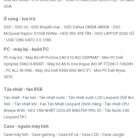
VGA
Ổ cứng - lưu trữ
SSD
SSD cũ
SSD khuyến mại
SSD Dahua C800A 480GB
SSD
McQuest Raptor 512GB NVMe
HDD WD 4TB TÍM
HDD LAPTOP 320G CŨ
USB 128G DATO 3.0 128G
PC - máy bộ - build PC
PC máy bộ
Máy Bộ HP ProOne 240 G10 AIO C03PMAT
Mini PC Dell
Optiplex 3060 i5-8500T
Máy bộ All In One Inspur AIO IIP-TT238 i7-13620H
PC ALL IN ONE
Máy chủ Dell R360-SNS |8×2.5”|
Mini PC Dell Wyse
5070
Tản nhiệt - fan RGB
Tản nhiệt - Fan led
Tản nhiệt nước
Tản nhiệt nước LCD Leopard Chill Arc
360
Tản nhiệt khí
Fan Tản Nhiệt Leopard Chính Hãng
Tản nhiệt CPU
Alseye W90
KEO TẢN NHIỆT COOLER MASTER PRO V2
Tản Nước 240
Leopard TK1
Case - nguồn máy tính
Case máy tính
Case gaming
Case bể cá
Case LCD
Case Jungle