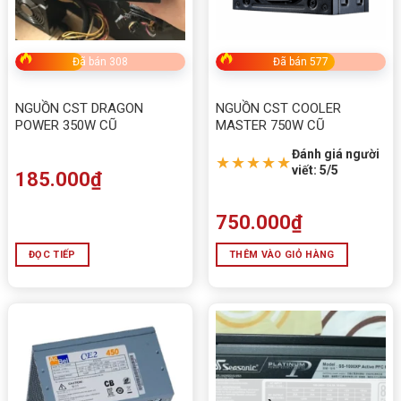
Đã bán 308
Đã bán 577
NGUỒN CST DRAGON
NGUỒN CST COOLER
POWER 350W CŨ
MASTER 750W CŨ
Đánh giá người
★★★★★
viết: 5/5
185.000
₫
750.000
₫
ĐỌC TIẾP
THÊM VÀO GIỎ HÀNG