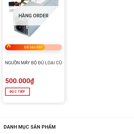
HÀNG ORDER
Đã bán 697
NGUỒN MÁY BỘ ĐỦ LOẠI CŨ
500.000
₫
ĐỌC TIẾP
DANH MỤC SẢN PHẨM