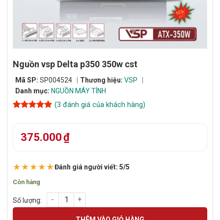
Nguồn vsp Delta p350 350w cst
Mã SP:
SP004524
Thương hiệu:
VSP
Danh mục:
NGUỒN MÁY TÍNH
(
3
đánh giá của khách hàng)
5
3
trên 5
dựa trên
đánh giá
375.000
₫
★★★★★
Đánh giá người viết: 5/5
Còn hàng
Nguồn vsp Delta p350 350w cst số lượng
THÊM VÀO GIỎ HÀNG