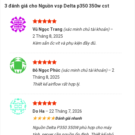
3 đánh giá cho
Nguồn vsp Delta p350 350w cst
Được xếp
Vũ Ngọc Trang
(xác minh chủ tài khoản)
–
hạng
5
5
2 Tháng 8, 2025
sao
Kèm sẵn ốc vít và phụ kiện đầy đủ.
Được xếp
Đỗ Ngọc Phúc
(xác minh chủ tài khoản)
–
2
hạng
5
5
Tháng 8, 2025
sao
Thiết kế airflow rất hợp lý.
Được xếp
Do Ha
–
22 Tháng 7, 2026
hạng
5
5
★★★★★
Đánh giá nhanh
sao
Nguồn Delta P350 350W phù hợp cho máy
tính, server cần nguồn ổn định. Thiết kế nhỏ