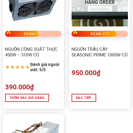
HÀNG ORDER
Đã bán 112
Đã bán 217
NGUỒN CÔNG SUẤT THỰC
NGUÔN TRÂU CÀY
450W – 510W CŨ
SEASONIC PRIME 1000W CŨ
Đánh giá người
★★★★★
viết: 5/5
950.000
₫
390.000
₫
THÊM VÀO GIỎ HÀNG
ĐỌC TIẾP