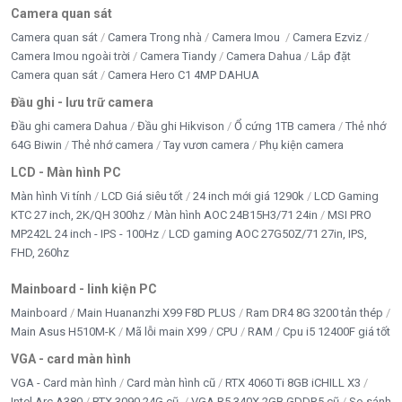
Camera quan sát
Camera quan sát
Camera Trong nhà
Camera Imou
Camera Ezviz
Camera Imou ngoài trời
Camera Tiandy
Camera Dahua
Lắp đặt
Camera quan sát
Camera Hero C1 4MP DAHUA
Đầu ghi - lưu trữ camera
Đầu ghi camera Dahua
Đầu ghi Hikvison
Ổ cứng 1TB camera
Thẻ nhớ
64G Biwin
Thẻ nhớ camera
Tay vươn camera
Phụ kiện camera
LCD - Màn hình PC
Màn hình Vi tính
LCD Giá siêu tốt
24 inch mới giá 1290k
LCD Gaming
KTC 27 inch, 2K/QH 300hz
Màn hình AOC 24B15H3/71 24in
MSI PRO
MP242L 24 inch - IPS - 100Hz
LCD gaming AOC 27G50Z/71 27in, IPS,
FHD, 260hz
Mainboard - linh kiện PC
Mainboard
Main Huananzhi X99 F8D PLUS
Ram DR4 8G 3200 tản thép
Main Asus H510M-K
Mã lỗi main X99
CPU
RAM
Cpu i5 12400F giá tốt
VGA - card màn hình
VGA - Card màn hình
Card màn hình cũ
RTX 4060 Ti 8GB iCHILL X3
Intel Arc A380
RTX 3090 24G cũ
VGA R5 340X 2GB GDDR5 cũ
So sánh