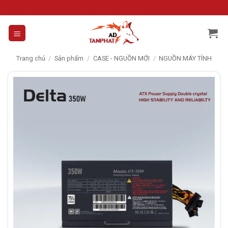
Skip
to
content
Trang chủ
/
Sản phẩm
/
CASE - NGUỒN MỚI
/
NGUỒN MÁY TÍNH