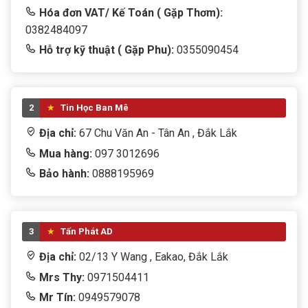
Hóa đơn VAT/ Kế Toán ( Gặp Thơm):
0382484097
Hỗ trợ kỹ thuật ( Gặp Phu):
0355090454
2
Tin Học Ban Mê
Địa chỉ:
67 Chu Văn An - Tân An , Đắk Lắk
Mua hàng:
097 3012696
Bảo hành:
0888195969
3
Tấn Phát AD
Địa chỉ:
02/13 Y Wang , Eakao, Đắk Lắk
Mrs Thy:
0971504411
Mr Tín:
0949579078