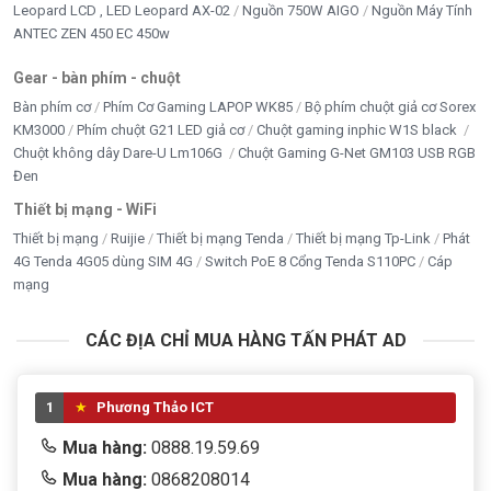
Leopard LCD , LED Leopard AX-02
Nguồn 750W AIGO
Nguồn Máy Tính
ANTEC ZEN 450 EC 450w
Gear - bàn phím - chuột
Bàn phím cơ
Phím Cơ Gaming LAPOP WK85
Bộ phím chuột giả cơ Sorex
KM3000
Phím chuột G21 LED giả cơ
Chuột gaming inphic W1S black
Chuột không dây Dare-U Lm106G
Chuột Gaming G-Net GM103 USB RGB
Đen
Thiết bị mạng - WiFi
Thiết bị mạng
Ruijie
Thiết bị mạng Tenda
Thiết bị mạng Tp-Link
Phát
4G Tenda 4G05 dùng SIM 4G
Switch PoE 8 Cổng Tenda S110PC
Cáp
mạng
CÁC ĐỊA CHỈ MUA HÀNG TẤN PHÁT AD
1
Phương Thảo ICT
Mua hàng:
0888.19.59.69
Mua hàng:
0868208014