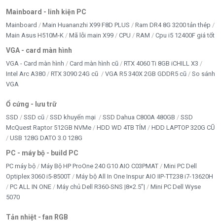
Mainboard - linh kiện PC
Mainboard
Main Huananzhi X99 F8D PLUS
Ram DR4 8G 3200 tản thép
Main Asus H510M-K
Mã lỗi main X99
CPU
RAM
Cpu i5 12400F giá tốt
VGA - card màn hình
VGA - Card màn hình
Card màn hình cũ
RTX 4060 Ti 8GB iCHILL X3
Intel Arc A380
RTX 3090 24G cũ
VGA R5 340X 2GB GDDR5 cũ
So sánh
VGA
Ổ cứng - lưu trữ
SSD
SSD cũ
SSD khuyến mại
SSD Dahua C800A 480GB
SSD
McQuest Raptor 512GB NVMe
HDD WD 4TB TÍM
HDD LAPTOP 320G CŨ
USB 128G DATO 3.0 128G
PC - máy bộ - build PC
PC máy bộ
Máy Bộ HP ProOne 240 G10 AIO C03PMAT
Mini PC Dell
Optiplex 3060 i5-8500T
Máy bộ All In One Inspur AIO IIP-TT238 i7-13620H
PC ALL IN ONE
Máy chủ Dell R360-SNS |8×2.5”|
Mini PC Dell Wyse
5070
Tản nhiệt - fan RGB