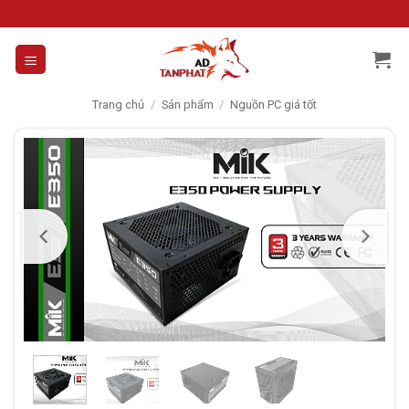
Skip
to
content
Trang chủ
/
Sản phẩm
/
Nguồn PC giá tốt