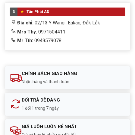
Quạt làm mát
120mm FDB Fan
3
Tấn Phát AD
Điện áp đầu vào
200V - 240V
Địa chỉ:
02/13 Y Wang , Eakao, Đắk Lắk
Dòng điện đầu
Mrs Thy:
0971504411
5A
vào
Mr Tín:
0949579078
Tần số
50Hz - 60Hz
Cáp Mainboard
20+4 Pin (520mm)
CHÍNH SÁCH GIAO HÀNG
Cáp CPU
4+4 Pin (520mm)
Nhận hàng và thanh toán
PCIe
1 x 6 Pin (500mm)
ĐỔI TRẢ DỄ DÀNG
SATA
3 cổng
1 đổi 1 trong 7 ngày
Molex (ATA)
2 cổng
GIÁ LUÔN LUÔN RẺ NHẤT
Công nghệ bảo
Giá cả hợp lý, nhiều ưu đãi tốt