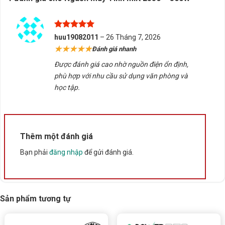
Được xếp
huu19082011
–
26 Tháng 7, 2026
hạng
5
5
★★★★★
Đánh giá nhanh
sao
Nguồn 
Được đánh giá cao nhờ nguồn điện ổn định,
phù hợp với nhu cầu sử dụng văn phòng và
học tập.
Bảng Thông Số Kỹ Thuật Nguồn Máy Tín
THÔNG SỐ
CHI TIẾ
Tên sản phẩm
Nguồn Má
Thêm một đánh giá
Chuẩn nguồn
ATX
Bạn phải
đăng nhập
để gửi đánh giá.
Công suất tối đa
300W
Công suất thực
250W
Sản phẩm tương tự
Đường +12V
Single-Ra
Active PFC
Có