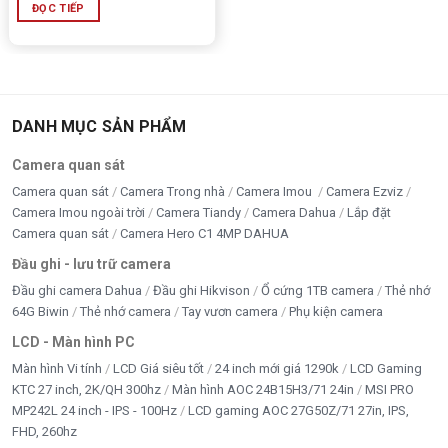
Nguồn Máy Tính MIK E350 – 300W là bộ nguồn phổ thông đáng
ĐỌC TIẾP
bản. Với công suất thực ổn định, quạt FDB 120mm vận hành
MIK E350 – 300W mang lại sự ổn định và độ bền cần thiết c
Cảm nhận của Ad
DANH MỤC SẢN PHẨM
Trong phân khúc nguồn giá rẻ, Nguồn Máy Tính MIK E350 – 
Camera quan sát
thời gian bảo hành lên đến 36 tháng. Đối với các bộ PC vă
Camera quan sát
Camera Trong nhà
Camera Imou
Camera Ezviz
lựa chọn hợp lý, đáp ứng tốt nhu cầu sử dụng hàng ngày với c
Camera Imou ngoài trời
Camera Tiandy
Camera Dahua
Lắp đặt
Camera quan sát
Camera Hero C1 4MP DAHUA
Đầu ghi - lưu trữ camera
Đầu ghi camera Dahua
Đầu ghi Hikvison
Ổ cứng 1TB camera
Thẻ nhớ
64G Biwin
Thẻ nhớ camera
Tay vươn camera
Phụ kiện camera
LCD - Màn hình PC
Màn hình Vi tính
LCD Giá siêu tốt
24 inch mới giá 1290k
LCD Gaming
KTC 27 inch, 2K/QH 300hz
Màn hình AOC 24B15H3/71 24in
MSI PRO
MP242L 24 inch - IPS - 100Hz
LCD gaming AOC 27G50Z/71 27in, IPS,
FHD, 260hz