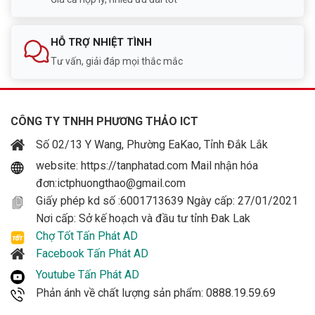
OPP, OVP, SCP
vệ
Màu sắc dây
Cáp dẹt màu đen
HỖ TRỢ NHIỆT TÌNH
Tư vấn, giải đáp mọi thắc mắc
Bảo hành
36 tháng
CÔNG TY TNHH PHƯƠNG THẢO ICT
Số 02/13 Y Wang, Phường EaKao, Tỉnh Đắk Lắk
website: https://tanphatad.com Mail nhận hóa
đơn:ictphuongthao@gmail.com
Giấy phép kd số :6001713639 Ngày cấp: 27/01/2021
Nơi cấp: Sở kế hoạch và đầu tư tỉnh Đak Lak
Chợ Tốt Tấn Phát AD
Facebook Tấn Phát AD
Youtube Tấn Phát AD
Phản ánh về chất lượng sản phẩm: 0888.19.59.69