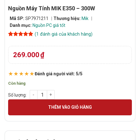
Nguồn Máy Tính MIK E350 – 300W
Mã SP:
SP7971211
Thương hiệu:
Mik
Danh mục:
Nguồn PC giá tốt
(
1
đánh giá của khách hàng)
5
1
trên 5
dựa trên
đánh giá
269.000
₫
★★★★★
Đánh giá người viết: 5/5
Còn hàng
Nguồn Máy Tính MIK E350 - 300W số lượng
THÊM VÀO GIỎ HÀNG