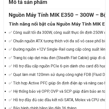
Mô tả sản phẩm
Nguồn Máy Tính MIK E350 – 300W – Bộ 
Tính năng nổi bật của Nguồn Máy Tính MIK E
✅ Công suất tối đa 300W, công suất thực ổn định 250W đáp
✅ Chuẩn nguồn ATX tương thích với đa số vỏ case phổ biến 
✅ Đường nguồn +12V Single-Rail cung cấp công suất lên đ
✅ Trang bị cáp dẹt màu đen (Stealth Flat Cable) giúp đi dây
✅ Hỗ trợ đầu cấp nguồn PCIe 6-pin dành cho card đồ họa rờ
✅ Quạt làm mát 120mm sử dụng công nghệ FDB (Fluid Dynam
✅ Tích hợp Active PFC giúp ổn định điện áp và nâng cao hi
✅ Hệ thống bảo vệ OPP, OVP và SCP giúp đảm bảo an toàn c
✅ Hỗ trợ đầy đủ các đầu kết nối SATA, Molex và CPU cho c
✅ Bảo hành chính hãng lên đến 36 tháng.