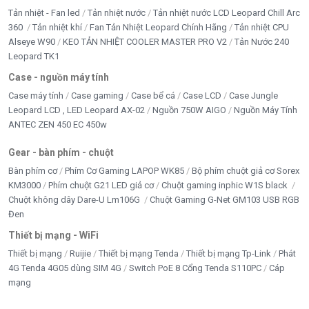
Tản nhiệt - Fan led
Tản nhiệt nước
Tản nhiệt nước LCD Leopard Chill Arc
360
Tản nhiệt khí
Fan Tản Nhiệt Leopard Chính Hãng
Tản nhiệt CPU
Alseye W90
KEO TẢN NHIỆT COOLER MASTER PRO V2
Tản Nước 240
Leopard TK1
Case - nguồn máy tính
Case máy tính
Case gaming
Case bể cá
Case LCD
Case Jungle
Leopard LCD , LED Leopard AX-02
Nguồn 750W AIGO
Nguồn Máy Tính
ANTEC ZEN 450 EC 450w
Gear - bàn phím - chuột
Bàn phím cơ
Phím Cơ Gaming LAPOP WK85
Bộ phím chuột giả cơ Sorex
KM3000
Phím chuột G21 LED giả cơ
Chuột gaming inphic W1S black
Nguồn Má
Chuột không dây Dare-U Lm106G
Chuột Gaming G-Net GM103 USB RGB
Đen
👉
Mua ngay tại Tấn Phát – Hotline: 0949579078 – 08
Thiết bị mạng - WiFi
Thiết bị mạng
Ruijie
Thiết bị mạng Tenda
Thiết bị mạng Tp-Link
Phát
4G Tenda 4G05 dùng SIM 4G
Switch PoE 8 Cổng Tenda S110PC
Cáp
5/5 - (1 bình chọn)
mạng
Bấm 5 sao để ủng hộ shop