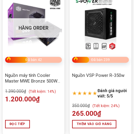
Quạt làm mát
120mm F
Điện áp đầu vào
200V – 2
Dòng điện đầu vào
5A
HÀNG ORDER
Tần số
50Hz – 6
Cáp Mainboard
20+4 Pin
Cáp CPU
4+4 Pin 
Đã bán 42
Đã bán 239
PCIe
1 x 6 Pi
SATA
3 cổng
Nguồn máy tính Cooler
Nguồn VSP Power R-350w
Master MWE Bronze 500W
Molex (ATA)
2 cổng
V2 230V – 500W – 80 Plus
Đánh giá người
1.390.000
₫
(
Tiết kiệm:
14%)
Bronze
★★★★★
Công nghệ bảo vệ
OPP, OVP
viết: 5/5
1.200.000
₫
Màu sắc dây
Cáp dẹt 
350.000
₫
(
Tiết kiệm:
24%)
265.000
₫
Bảo hành
36 tháng
ĐỌC TIẾP
THÊM VÀO GIỎ HÀNG