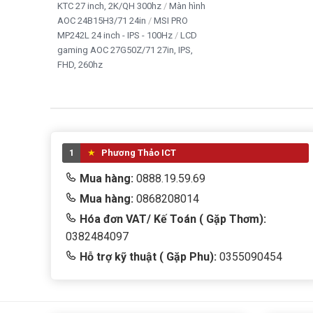
KTC 27 inch, 2K/QH 300hz
Màn hình
AOC 24B15H3/71 24in
MSI PRO
MP242L 24 inch - IPS - 100Hz
LCD
gaming AOC 27G50Z/71 27in, IPS,
FHD, 260hz
1
Phương Thảo ICT
Mua hàng:
0888.19.59.69
Mua hàng:
0868208014
Hóa đơn VAT/ Kế Toán ( Gặp Thơm):
0382484097
Hỗ trợ kỹ thuật ( Gặp Phu):
0355090454