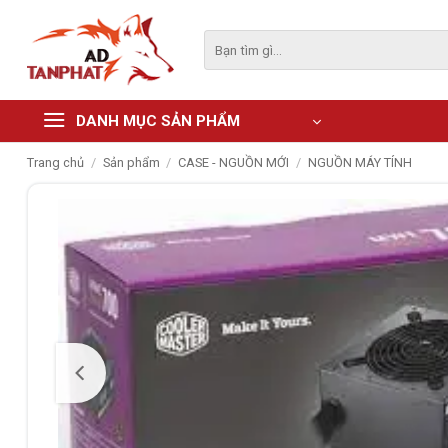
Skip
to
Tìm
kiếm:
content
DANH MỤC SẢN PHẨM
Trang chủ
/
Sản phẩm
/
CASE - NGUỒN MỚI
/
NGUỒN MÁY TÍNH