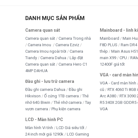
HDB 120mm êm ái
,
Nguồn Cooler Master MWE 700W 
– cao cấp. Nếu bạn đang tìm kiếm một bộ nguồn đáng tin c
DANH MỤC SẢN PHẨM
phẩm khó có thể bỏ qua.
Camera quan sát
Mainboard - linh k
Camera quan sát
Camera Trong nhà
Mainboard
Main Hu
Camera Imou
Camera Ezviz
F8D PLUS
Ram DR4 
Camera Imou ngoài trời
Camera
thép
Main Asus H5
Tiandy
Camera Dahua
Lắp đặt
main X99
CPU
RA
Camera quan sát
Camera Hero C1
12400F giá tốt
4MP DAHUA
VGA - card màn hì
Đầu ghi - lưu trữ camera
VGA - Card màn hình
Đầu ghi camera Dahua
Đầu ghi
cũ
RTX 4060 Ti 8GB 
Hikvison
Ổ cứng 1TB camera
Thẻ
Arc A380
RTX 3090 
nhớ 64G Biwin
Thẻ nhớ camera
Tay
R5 340X 2GB GDDR5 
vươn camera
Phụ kiện camera
VGA
LCD - Màn hình PC
Màn hình Vi tính
LCD Giá siêu tốt
24 inch mới giá 1290k
LCD Gaming