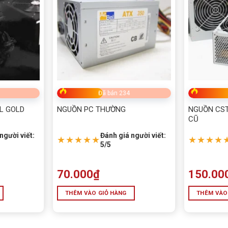
ệu suất ~85%)
al Forward
Đã bán 234
ỉnh theo nhiệt độ
L GOLD
NGUỒN PC THƯỜNG
NGUỒN CST
ables)
CŨ
người viết:
Đánh giá người viết:
★★★★★
★★★★
5/5
, OTP
70.000
₫
150.00
THÊM VÀO GIỎ HÀNG
THÊM VÀO
rail +12V ổn định
, công nghệ
DC-to-DC an toàn
, và
quạt