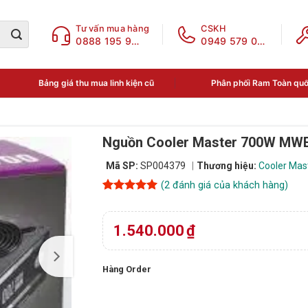
Tư vấn mua hàng
CSKH
0888 195 969
0949 579 078
Bảng giá thu mua linh kiện cũ
Phân phối Ram Toàn qu
Nguồn Cooler Master 700W MWE 
Mã SP:
SP004379
Thương hiệu:
Cooler Mas
(
2
đánh giá của khách hàng)
5
2
trên 5
dựa trên
đánh giá
1.540.000
₫
Hàng Order