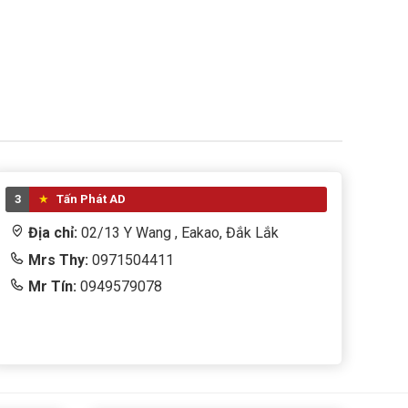
3
Tấn Phát AD
Địa chỉ:
02/13 Y Wang , Eakao, Đắk Lắk
Mrs Thy:
0971504411
Mr Tín:
0949579078