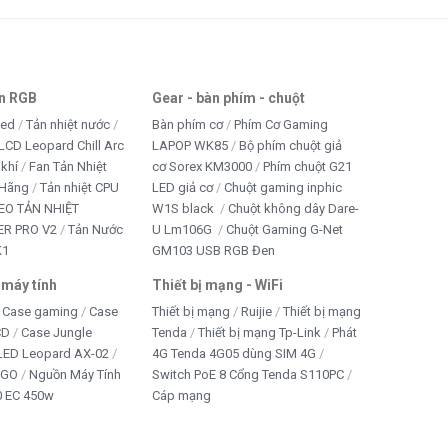
an RGB
Gear - bàn phím - chuột
led
Tản nhiệt nước
Bàn phím cơ
Phím Cơ Gaming
LCD Leopard Chill Arc
LAPOP WK85
Bộ phím chuột giả
 khí
Fan Tản Nhiệt
cơ Sorex KM3000
Phím chuột G21
 Hãng
Tản nhiệt CPU
LED giả cơ
Chuột gaming inphic
EO TẢN NHIỆT
W1S black
Chuột không dây Dare-
R PRO V2
Tản Nước
U Lm106G
Chuột Gaming G-Net
K1
GM103 USB RGB Đen
 máy tính
Thiết bị mạng - WiFi
Case gaming
Case
Thiết bị mạng
Ruijie
Thiết bị mạng
CD
Case Jungle
Tenda
Thiết bị mạng Tp-Link
Phát
 LED Leopard AX-02
4G Tenda 4G05 dùng SIM 4G
IGO
Nguồn Máy Tính
Switch PoE 8 Cổng Tenda S110PC
 EC 450w
Cáp mạng