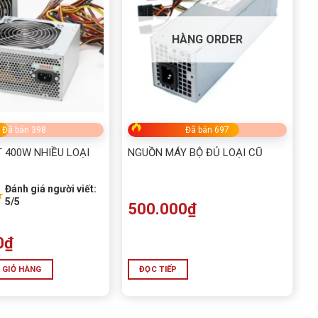
HÀNG ORDER
Đã bán 398
Đã bán 697
 400W NHIỀU LOẠI
NGUỒN MÁY BỘ ĐỦ LOẠI CŨ
Đánh giá người viết:
★
5/5
500.000
₫
0
₫
 GIỎ HÀNG
ĐỌC TIẾP