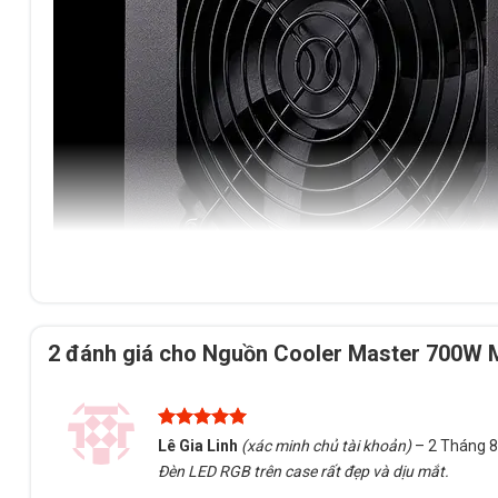
2 đánh giá cho
Nguồn Cooler Master 700W 
Được xếp
Lê Gia Linh
(xác minh chủ tài khoản)
–
2 Tháng 8
hạng
5
5
Đèn LED RGB trên case rất đẹp và dịu mắt.
sao
Tính năng Cooler Master 700W M