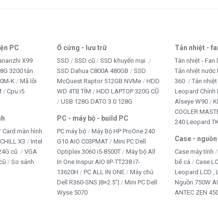
V2
là lựa chọn lý tưởng cho các dàn PC chơi game tầm trung
ậy, thẩm mỹ và có chế độ bảo hành lâu dài, đây chính là sản
iện PC
Ổ cứng - lưu trữ
Tản nhiệt - f
ananzhi X99
SSD
SSD cũ
SSD khuyến mại
Tản nhiệt - Fan 
4.9/5 - (8 bình chọn)
8G 3200 tản
SSD Dahua C800A 480GB
SSD
Tản nhiệt nước 
Bấm 5 sao để ủng hộ shop
10M-K
Mã lỗi
McQuest Raptor 512GB NVMe
HDD
360
Tản nhiệt
M
Cpu i5
WD 4TB TÍM
HDD LAPTOP 320G CŨ
Leopard Chính
USB 128G DATO 3.0 128G
Alseye W90
K
COOLER MASTE
nh
PC - máy bộ - build PC
240 Leopard T
Card màn hình
PC máy bộ
Máy Bộ HP ProOne 240
Case - nguồn
iCHILL X3
Intel
G10 AIO C03PMAT
Mini PC Dell
24G cũ
VGA
Optiplex 3060 i5-8500T
Máy bộ All
Case máy tính
cũ
So sánh
In One Inspur AIO IIP-TT238 i7-
bể cá
Case L
13620H
PC ALL IN ONE
Máy chủ
Leopard LCD ,
Dell R360-SNS |8×2.5”|
Mini PC Dell
Nguồn 750W A
Wyse 5070
ANTEC ZEN 450