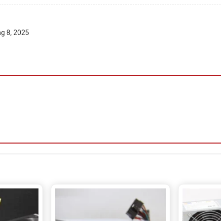
m bảo tiết kiệm điện năng và duy trì độ tin cậy cao.
g 8, 2025
 luôn mát mẻ, hoạt động êm ái với độ ồn tối thiểu.
àn cho toàn bộ hệ thống.
p hiệu quả, giảm nhiễu gợn sóng, bảo vệ phần cứng tối ưu.
ặt trong nhiều loại case, kể cả case nhỏ.
i dùng.
0W MWE 700 V2 230V
V