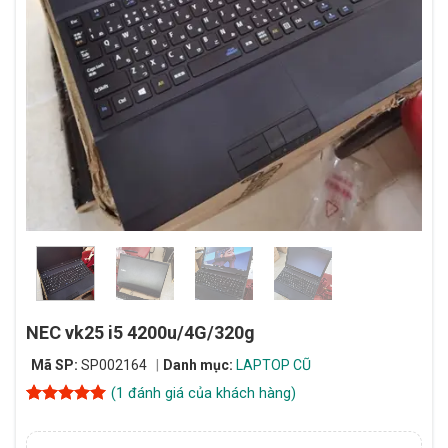
NEC vk25 i5 4200u/4G/320g
Mã SP:
SP002164
Danh mục:
LAPTOP CŨ
(
1
đánh giá của khách hàng)
5
1
trên 5
dựa trên
đánh giá