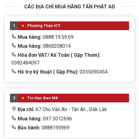
CÁC ĐỊA CHỈ MUA HÀNG TẤN PHÁT AD
1
Phương Thảo ICT
Mua hàng:
0888.19.59.69
Mua hàng:
0868208014
Hóa đơn VAT/ Kế Toán ( Gặp Thơm):
0382484097
Hỗ trợ kỹ thuật ( Gặp Phu):
0355090454
2
Tin Học Ban Mê
Địa chỉ:
67 Chu Văn An - Tân An , Đắk Lắk
Mua hàng:
097 3012696
Bảo hành:
0888195969