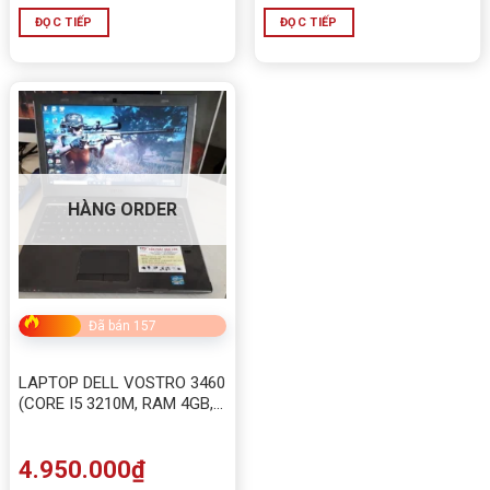
ĐỌC TIẾP
ĐỌC TIẾP
HÀNG ORDER
Đã bán 157
LAPTOP DELL VOSTRO 3460
(CORE I5 3210M, RAM 4GB,
HDD 320GB, INTEL HD
GRAPHICS 4000, 15.6 INCH)
4.950.000
₫