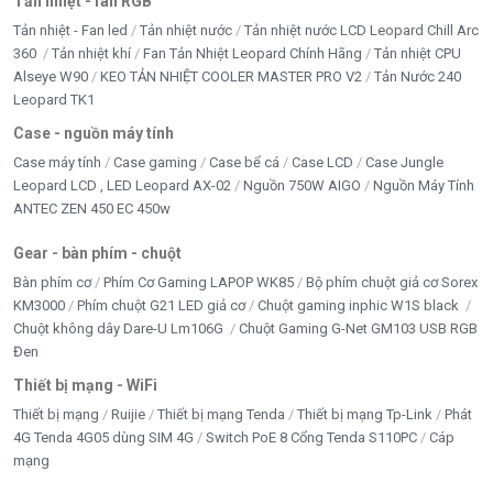
Tản nhiệt - fan RGB
Tản nhiệt - Fan led
Tản nhiệt nước
Tản nhiệt nước LCD Leopard Chill Arc
360
Tản nhiệt khí
Fan Tản Nhiệt Leopard Chính Hãng
Tản nhiệt CPU
Alseye W90
KEO TẢN NHIỆT COOLER MASTER PRO V2
Tản Nước 240
Leopard TK1
Case - nguồn máy tính
Case máy tính
Case gaming
Case bể cá
Case LCD
Case Jungle
Leopard LCD , LED Leopard AX-02
Nguồn 750W AIGO
Nguồn Máy Tính
ANTEC ZEN 450 EC 450w
Gear - bàn phím - chuột
Bàn phím cơ
Phím Cơ Gaming LAPOP WK85
Bộ phím chuột giả cơ Sorex
KM3000
Phím chuột G21 LED giả cơ
Chuột gaming inphic W1S black
Chuột không dây Dare-U Lm106G
Chuột Gaming G-Net GM103 USB RGB
Đen
Thiết bị mạng - WiFi
Thiết bị mạng
Ruijie
Thiết bị mạng Tenda
Thiết bị mạng Tp-Link
Phát
4G Tenda 4G05 dùng SIM 4G
Switch PoE 8 Cổng Tenda S110PC
Cáp
mạng