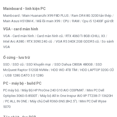
Mainboard - linh kiện PC
Mainboard
Main Huananzhi X99 F8D PLUS
Ram DR4 8G 3200 tản thép
Main Asus H510M-K
Mã lỗi main X99
CPU
RAM
Cpu i5 12400F giá tốt
VGA - card màn hình
VGA - Card màn hình
Card màn hình cũ
RTX 4060 Ti 8GB iCHILL X3
Intel Arc A380
RTX 3090 24G cũ
VGA R5 340X 2GB GDDR5 cũ
So sánh
VGA
Ổ cứng - lưu trữ
SSD
SSD cũ
SSD khuyến mại
SSD Dahua C800A 480GB
SSD
McQuest Raptor 512GB NVMe
HDD WD 4TB TÍM
HDD LAPTOP 320G CŨ
USB 128G DATO 3.0 128G
PC - máy bộ - build PC
PC máy bộ
Máy Bộ HP ProOne 240 G10 AIO C03PMAT
Mini PC Dell
Optiplex 3060 i5-8500T
Máy bộ All In One Inspur AIO IIP-TT238 i7-13620H
PC ALL IN ONE
Máy chủ Dell R360-SNS |8×2.5”|
Mini PC Dell Wyse
5070