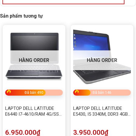
Sản phẩm tương tự
HÀNG ORDER
HÀNG ORDER
Đã bán 490
Đã bán 146
LAPTOP DELL LATITUDE
LAPTOP DELL LATITUDE
E6440 I7-4610/RAM 4G/SSD
E5430, I5 3340M, DDR3 4GB,
120GB
HDD 320GB
6.950.000
₫
3.950.000
₫