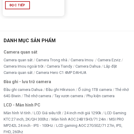
ĐỌC TIẾP
DANH MỤC SẢN PHẨM
Camera quan sát
Camera quan sát
Camera Trong nhà
Camera Imou
Camera Ezviz
Camera Imou ngoài trời
Camera Tiandy
Camera Dahua
Lắp đặt
Camera quan sát
Camera Hero C1 4MP DAHUA
Đầu ghi - lưu trữ camera
Đầu ghi camera Dahua
Đầu ghi Hikvison
Ổ cứng 1TB camera
Thẻ nhớ
64G Biwin
Thẻ nhớ camera
Tay vươn camera
Phụ kiện camera
LCD - Màn hình PC
Màn hình Vi tính
LCD Giá siêu tốt
24 inch mới giá 1290k
LCD Gaming
KTC 27 inch, 2K/QH 300hz
Màn hình AOC 24B15H3/71 24in
MSI PRO
MP242L 24 inch - IPS - 100Hz
LCD gaming AOC 27G50Z/71 27in, IPS,
FHD, 260hz