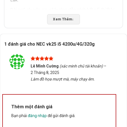
Đội ngũ chuyên gia sẽ hướng dẫn cách kết nối thiết bị
với các phụ kiện khác.
Xem Thêm
↓
Đảm bảo lựa chọn thiết bị phù hợp với nhu cầu sử
dụng và điều kiện làm việc thực tế.
1 đánh giá cho
NEC vk25 i5 4200u/4G/320g
Liên hệ Tấn Phát AD để được hỗ trợ tận tình và nhận
báo giá ưu đãi cho thiết bị phù hợp với nhu cầu của
bạn.
Được xếp
Lê Minh Cường
(xác minh chủ tài khoản)
–
hạng
5
5
2 Tháng 8, 2025
sao
Rate this product
Làm đồ họa mượt mà, máy chạy êm.
Bấm 5 sao để ủng hộ shop
Thông số kỹ thuật
Thêm một đánh giá
Bạn phải
đăng nhập
để gửi đánh giá.
Xuất xứ
Trung Quốc