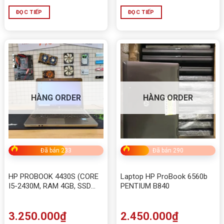
ĐỌC TIẾP
ĐỌC TIẾP
HÀNG ORDER
HÀNG ORDER
Đã bán 233
Đã bán 290
HP PROBOOK 4430S (CORE
Laptop HP ProBook 6560b
I5-2430M, RAM 4GB, SSD
PENTIUM B840
120GB )
3.250.000
₫
2.450.000
₫