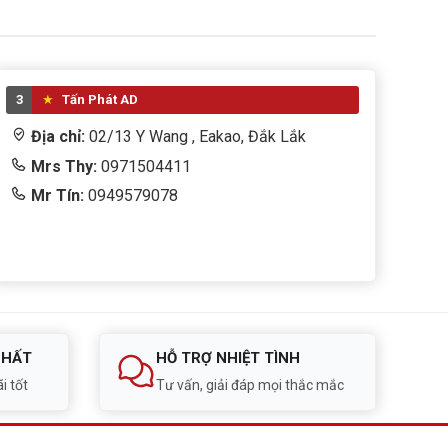
3
Tấn Phát AD
Địa chỉ:
02/13 Y Wang , Eakao, Đắk Lắk
Mrs Thy:
0971504411
Mr Tín:
0949579078
NHẤT
HỖ TRỢ NHIỆT TÌNH
i tốt
Tư vấn, giải đáp mọi thắc mắc