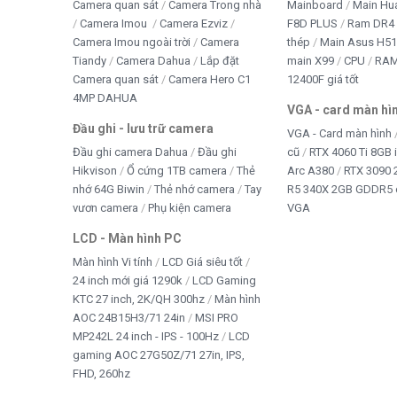
Camera quan sát
Camera Trong nhà
Mainboard
Main Hu
Camera Imou
Camera Ezviz
F8D PLUS
Ram DR4 
Camera Imou ngoài trời
Camera
thép
Main Asus H5
Tiandy
Camera Dahua
Lắp đặt
main X99
CPU
RA
Camera quan sát
Camera Hero C1
12400F giá tốt
4MP DAHUA
VGA - card màn hì
Đầu ghi - lưu trữ camera
VGA - Card màn hình
Đầu ghi camera Dahua
Đầu ghi
cũ
RTX 4060 Ti 8GB 
Hikvison
Ổ cứng 1TB camera
Thẻ
Arc A380
RTX 3090 
nhớ 64G Biwin
Thẻ nhớ camera
Tay
R5 340X 2GB GDDR5 
vươn camera
Phụ kiện camera
VGA
LCD - Màn hình PC
Màn hình Vi tính
LCD Giá siêu tốt
24 inch mới giá 1290k
LCD Gaming
KTC 27 inch, 2K/QH 300hz
Màn hình
AOC 24B15H3/71 24in
MSI PRO
MP242L 24 inch - IPS - 100Hz
LCD
gaming AOC 27G50Z/71 27in, IPS,
FHD, 260hz