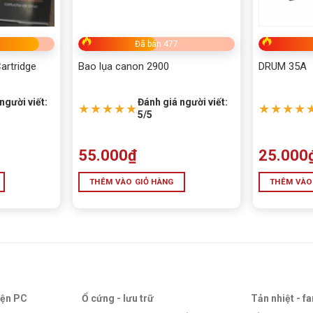
Đã bán 477
artridge
Bao lụa canon 2900
DRUM 35A
người viết:
Đánh giá người viết:
★★★★★
★★★★
5/5
55.000
₫
25.000
THÊM VÀO GIỎ HÀNG
THÊM VÀO
iện PC
Ổ cứng - lưu trữ
Tản nhiệt - f