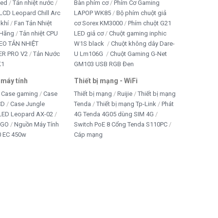
led
Tản nhiệt nước
Bàn phím cơ
Phím Cơ Gaming
LCD Leopard Chill Arc
LAPOP WK85
Bộ phím chuột giả
 khí
Fan Tản Nhiệt
cơ Sorex KM3000
Phím chuột G21
 Hãng
Tản nhiệt CPU
LED giả cơ
Chuột gaming inphic
EO TẢN NHIỆT
W1S black
Chuột không dây Dare-
R PRO V2
Tản Nước
U Lm106G
Chuột Gaming G-Net
K1
GM103 USB RGB Đen
 máy tính
Thiết bị mạng - WiFi
Case gaming
Case
Thiết bị mạng
Ruijie
Thiết bị mạng
CD
Case Jungle
Tenda
Thiết bị mạng Tp-Link
Phát
 LED Leopard AX-02
4G Tenda 4G05 dùng SIM 4G
IGO
Nguồn Máy Tính
Switch PoE 8 Cổng Tenda S110PC
 EC 450w
Cáp mạng