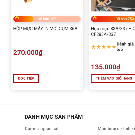
Đã bán 267
Đã bán 753
HỘP MỰC MÁY IN MỚI CỤM 36A
Hộp mực 83A/337 – C
CF283A/337
Đánh giá 
★★★★★
5/5
270.000
₫
135.000
₫
ĐỌC TIẾP
THÊM VÀO GIỎ HÀNG
DANH MỤC SẢN PHẨM
Camera quan sát
Mainboard - linh k