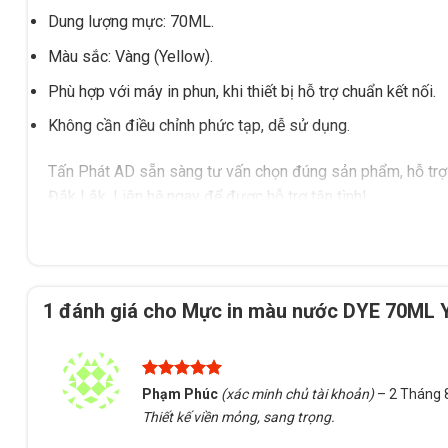
Dung lượng mực: 70ML.
Màu sắc: Vàng (Yellow).
Phù hợp với máy in phun, khi thiết bị hỗ trợ chuẩn kết nối.
Không cần điều chỉnh phức tạp, dễ sử dụng.
Tấn Phát AD sẵn sàng tư vấn chọn đúng sản phẩm, hỗ trợ 
Đắk Lắk. Liên hệ ngay để được hỗ trợ tận tình!
1 đánh giá cho
Mực in màu nước DYE 70ML Y
Được xếp
Phạm Phúc
(xác minh chủ tài khoản)
–
2 Tháng 
hạng
5
5
Thiết kế viền mỏng, sang trọng.
sao