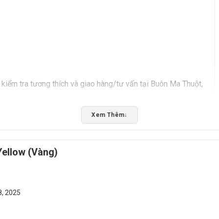
kiểm tra tương thích và giao hàng/tư vấn tại Buôn Ma Thuột,
Xem Thêm
↓
5/5 - (8 bình chọn)
Bấm 5 sao để ủng hộ shop
ellow (Vàng)
8, 2025