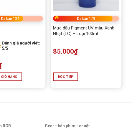
Đã bán 134
Đã bán 178
Mực dầu Pigment UV màu Xanh
Nhạt (LC) – Loại 100ml
Đánh giá người viết:
★
5/5
85.000
₫
₫
 GIỎ HÀNG
ĐỌC TIẾP
an RGB
Gear - bàn phím - chuột