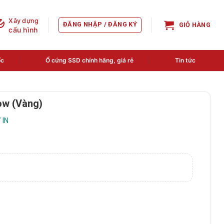
Xây dựng
ĐĂNG NHẬP / ĐĂNG KÝ
GIỎ HÀNG
cấu hình
ốc
Ổ cứng SSD chính hãng, giá rẻ
Tin tức
ow (Vàng)
 IN