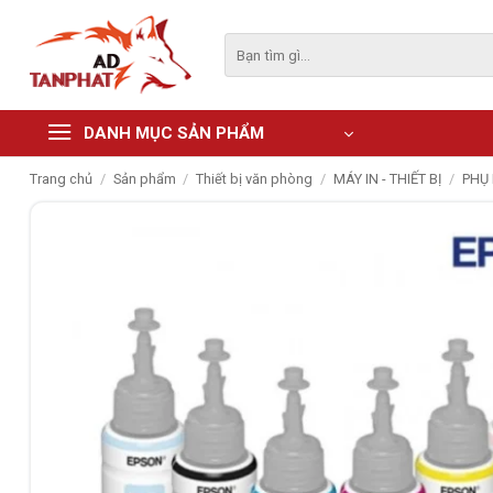
Skip
to
Tìm
kiếm:
content
DANH MỤC SẢN PHẨM
Trang chủ
/
Sản phẩm
/
Thiết bị văn phòng
/
MÁY IN - THIẾT BỊ
/
PHỤ 