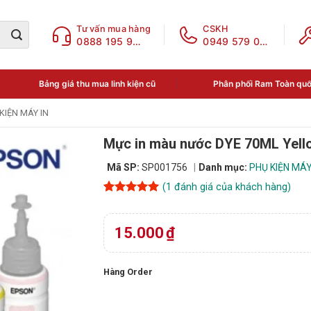
Tư vấn mua hàng
CSKH
0888 195 969
0949 579 078
Bảng giá thu mua linh kiện cũ
Phân phối Ram Toàn qu
KIỆN MÁY IN
Mực in màu nước DYE 70ML Yell
Mã SP:
SP001756
Danh mục:
PHỤ KIỆN MÁY
(
1
đánh giá của khách hàng)
5
1
trên 5
dựa trên
đánh giá
15.000
₫
Hàng Order