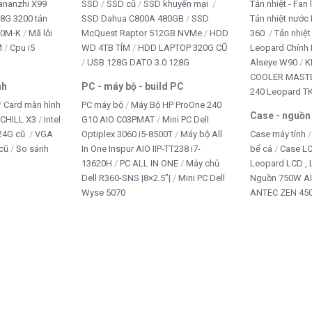
ananzhi X99
SSD
SSD cũ
SSD khuyến mại
Tản nhiệt - Fan 
8G 3200 tản
SSD Dahua C800A 480GB
SSD
Tản nhiệt nước 
10M-K
Mã lỗi
McQuest Raptor 512GB NVMe
HDD
360
Tản nhiệt
M
Cpu i5
WD 4TB TÍM
HDD LAPTOP 320G CŨ
Leopard Chính
USB 128G DATO 3.0 128G
Alseye W90
K
COOLER MASTE
nh
PC - máy bộ - build PC
240 Leopard T
Card màn hình
PC máy bộ
Máy Bộ HP ProOne 240
Case - nguồn
iCHILL X3
Intel
G10 AIO C03PMAT
Mini PC Dell
24G cũ
VGA
Optiplex 3060 i5-8500T
Máy bộ All
Case máy tính
cũ
So sánh
In One Inspur AIO IIP-TT238 i7-
bể cá
Case L
13620H
PC ALL IN ONE
Máy chủ
Leopard LCD ,
Dell R360-SNS |8×2.5”|
Mini PC Dell
Nguồn 750W A
Wyse 5070
ANTEC ZEN 450