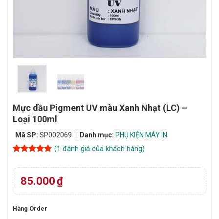
Mực dầu Pigment UV màu Xanh Nhạt (LC) –
Loại 100ml
Mã SP:
SP002069
Danh mục:
PHỤ KIỆN MÁY IN
(
1
đánh giá của khách hàng)
5
1
trên 5
dựa trên
đánh giá
85.000
₫
Hàng Order