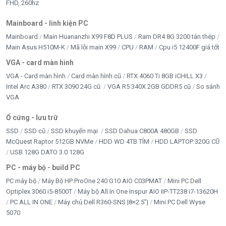
FHD, 260hz
Mainboard - linh kiện PC
Mainboard
Main Huananzhi X99 F8D PLUS
Ram DR4 8G 3200 tản thép
Main Asus H510M-K
Mã lỗi main X99
CPU
RAM
Cpu i5 12400F giá tốt
VGA - card màn hình
VGA - Card màn hình
Card màn hình cũ
RTX 4060 Ti 8GB iCHILL X3
Intel Arc A380
RTX 3090 24G cũ
VGA R5 340X 2GB GDDR5 cũ
So sánh
VGA
Ổ cứng - lưu trữ
SSD
SSD cũ
SSD khuyến mại
SSD Dahua C800A 480GB
SSD
McQuest Raptor 512GB NVMe
HDD WD 4TB TÍM
HDD LAPTOP 320G CŨ
USB 128G DATO 3.0 128G
PC - máy bộ - build PC
PC máy bộ
Máy Bộ HP ProOne 240 G10 AIO C03PMAT
Mini PC Dell
Optiplex 3060 i5-8500T
Máy bộ All In One Inspur AIO IIP-TT238 i7-13620H
PC ALL IN ONE
Máy chủ Dell R360-SNS |8×2.5”|
Mini PC Dell Wyse
5070