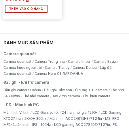
THÊM VÀO GIỎ HÀNG
DANH MỤC SẢN PHẨM
Camera quan sát
Camera quan sát
Camera Trong nhà
Camera Imou
Camera Ezviz
Camera Imou ngoài trời
Camera Tiandy
Camera Dahua
Lắp đặt
Camera quan sát
Camera Hero C1 4MP DAHUA
Đầu ghi - lưu trữ camera
Đầu ghi camera Dahua
Đầu ghi Hikvison
Ổ cứng 1TB camera
Thẻ nhớ
64G Biwin
Thẻ nhớ camera
Tay vươn camera
Phụ kiện camera
LCD - Màn hình PC
Màn hình Vi tính
LCD Giá siêu tốt
24 inch mới giá 1290k
LCD Gaming
KTC 27 inch, 2K/QH 300hz
Màn hình AOC 24B15H3/71 24in
MSI PRO
MP242L 24 inch - IPS - 100Hz
LCD gaming AOC 27G50Z/71 27in, IPS,