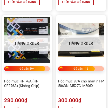
THÊM VÀO GIỎ HÀNG
THÊM VÀO GIỎ HÀNG
HÀNG ORDER
HÀNG ORDER
Đã bán 594
Đã bán 116
Hộp mực HP 76A (HP
Hộp mực 87A cho máy in HP
CF276A) (Không Chip)
506DN-M527C-M506X-
M527DN-M501F-M527F
280.000
₫
300.000
₫