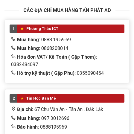
CÁC ĐỊA CHỈ MUA HÀNG TẤN PHÁT AD
1
Phương Thảo ICT
Mua hàng:
0888.19.59.69
Mua hàng:
0868208014
Hóa đơn VAT/ Kế Toán ( Gặp Thơm):
0382484097
Hỗ trợ kỹ thuật ( Gặp Phu):
0355090454
2
Tin Học Ban Mê
Địa chỉ:
67 Chu Văn An - Tân An , Đắk Lắk
Mua hàng:
097 3012696
Bảo hành:
0888195969