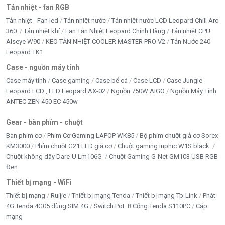
Tản nhiệt - fan RGB
Tản nhiệt - Fan led
Tản nhiệt nước
Tản nhiệt nước LCD Leopard Chill Arc
360
Tản nhiệt khí
Fan Tản Nhiệt Leopard Chính Hãng
Tản nhiệt CPU
Alseye W90
KEO TẢN NHIỆT COOLER MASTER PRO V2
Tản Nước 240
Leopard TK1
Case - nguồn máy tính
Case máy tính
Case gaming
Case bể cá
Case LCD
Case Jungle
Leopard LCD , LED Leopard AX-02
Nguồn 750W AIGO
Nguồn Máy Tính
ANTEC ZEN 450 EC 450w
Gear - bàn phím - chuột
Bàn phím cơ
Phím Cơ Gaming LAPOP WK85
Bộ phím chuột giả cơ Sorex
KM3000
Phím chuột G21 LED giả cơ
Chuột gaming inphic W1S black
Chuột không dây Dare-U Lm106G
Chuột Gaming G-Net GM103 USB RGB
Đen
Thiết bị mạng - WiFi
Thiết bị mạng
Ruijie
Thiết bị mạng Tenda
Thiết bị mạng Tp-Link
Phát
4G Tenda 4G05 dùng SIM 4G
Switch PoE 8 Cổng Tenda S110PC
Cáp
mạng