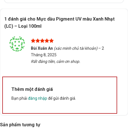
Thông số kỹ thuật
1 đánh giá cho
Mực dầu Pigment UV màu Xanh Nhạt
(LC) – Loại 100ml
Xuất xứ
Trung Quốc
Được xếp
Bùi Xuân An
(xác minh chủ tài khoản)
–
2
hạng
5
5
Tháng 8, 2025
sao
Rất đáng tiền, cảm ơn shop.
Thêm một đánh giá
Bạn phải
đăng nhập
để gửi đánh giá.
Sản phẩm tương tự