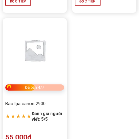
ĐỌC TIẾP
ĐỌC TIẾP
Đã bán 477
Bao lụa canon 2900
Đánh giá người
★★★★★
viết: 5/5
55.000
₫