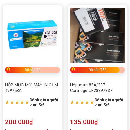
Đã bán 73
Đã bán 753
HỘP MỰC MỚI MÁY IN CỤM
Hộp mực 83A/337 –
49A/53A
Cartridge CF283A/337
Đánh giá người
Đánh giá người
★★★★★
★★★★★
viết: 5/5
viết: 5/5
200.000
₫
135.000
₫