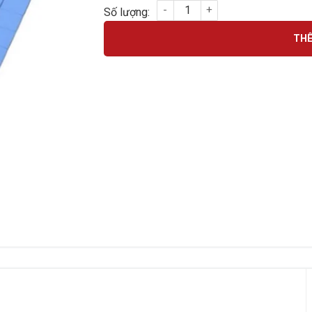
Miếng keo dán tản nhiệt cho VRAM VGA-GP
THÊ