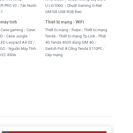
R PRO V2
Tản Nước
U Lm106G
Chuột Gaming G-Net
K1
GM103 USB RGB Đen
 máy tính
Thiết bị mạng - WiFi
Case gaming
Case
Thiết bị mạng
Ruijie
Thiết bị mạng
CD
Case Jungle
Tenda
Thiết bị mạng Tp-Link
Phát
 LED Leopard AX-02
4G Tenda 4G05 dùng SIM 4G
IGO
Nguồn Máy Tính
Switch PoE 8 Cổng Tenda S110PC
 EC 450w
Cáp mạng