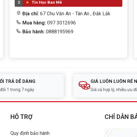
2
Tin Học Ban Mê
Địa chỉ:
67 Chu Văn An - Tân An , Đắk Lắk
Mua hàng:
097 3012696
Bảo hành:
0888195969
ỔI TRẢ DỄ DÀNG
GIÁ LUÔN LUÔN RẺ 
 đổi 1 trong 7 ngày
Giá cả hợp lý, nhiều ưu đã
HỖ TRỢ
CHỈ DẪN B
Quy định bảo hành