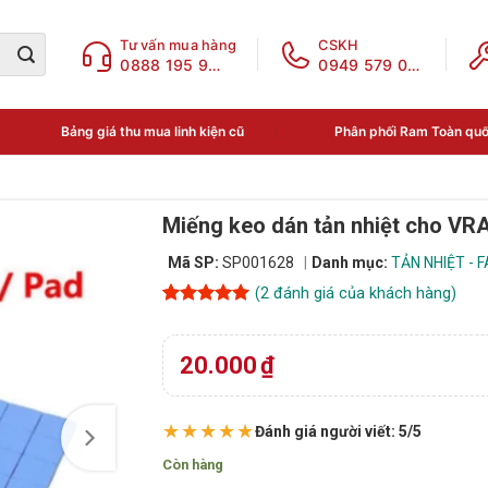
Tư vấn mua hàng
CSKH
0888 195 969
0949 579 078
Bảng giá thu mua linh kiện cũ
Phân phối Ram Toàn qu
Miếng keo dán tản nhiệt cho 
Mã SP:
SP001628
Danh mục:
TẢN NHIỆT - F
(
2
đánh giá của khách hàng)
5
2
trên 5
dựa trên
đánh giá
20.000
₫
★★★★★
Đánh giá người viết: 5/5
Còn hàng