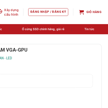
Xây dựng
ĐĂNG NHẬP / ĐĂNG KÝ
GIỎ HÀNG
cấu hình
ốc
Ổ cứng SSD chính hãng, giá rẻ
Tin tức
VRAM VGA-GPU
AN - LED