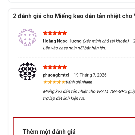
2 đánh giá cho
Miếng keo dán tản nhiệt c
Được xếp
Hoàng Ngọc Hương
(xác minh chủ tài khoản)
–
hạng
5
5
Lắp vào case nhìn nổi bật hẳn lên.
sao
Được xếp
phuongbmtcl
–
19 Tháng 7, 2026
hạng
5
5
★★★★★
Đánh giá nhanh
sao
Miếng keo dán tản nhiệt cho VRAM VGA-GPU giúp cả
trợ lắp đặt linh kiện rời.
Thêm một đánh giá