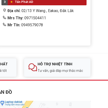
3
Tấn Phát AD
Địa chỉ:
02/13 Y Wang , Eakao, Đắk Lắk
Mrs Thy:
0971504411
Mr Tín:
0949579078
NHẤT
HỖ TRỢ NHIỆT TÌNH
i tốt
Tư vấn, giải đáp mọi thắc mắc
ẢN ĐỒ