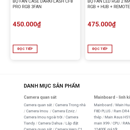
BỘ FAN CASE DARKFLASH CF8
BỘ FAN LED RGB 2 M
PRO RGB 3FAN
RGB + HUB + REMOTE
450.000
₫
475.000
₫
ĐỌC TIẾP
ĐỌC TIẾP
DANH MỤC SẢN PHẨM
Camera quan sát
Mainboard - linh k
Camera quan sát
Camera Trong nhà
Mainboard
Main Hu
Camera Imou
Camera Ezviz
F8D PLUS
Ram DR4 
Camera Imou ngoài trời
Camera
thép
Main Asus H5
Tiandy
Camera Dahua
Lắp đặt
main X99
CPU
RA
Camera quan sát
Camera Hero C1
12400F giá tốt