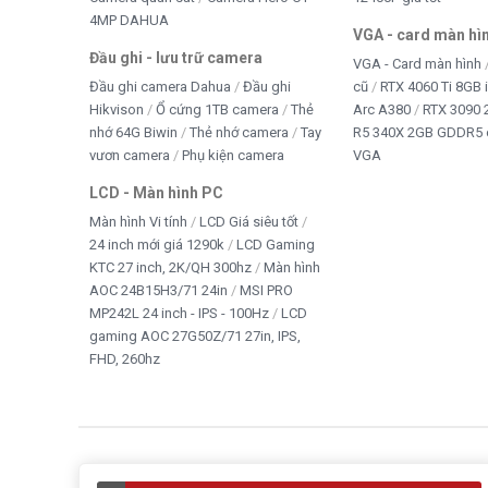
4MP DAHUA
VGA - card màn hì
Đầu ghi - lưu trữ camera
VGA - Card màn hình
Đầu ghi camera Dahua
Đầu ghi
cũ
RTX 4060 Ti 8GB 
Hikvison
Ổ cứng 1TB camera
Thẻ
Arc A380
RTX 3090 
nhớ 64G Biwin
Thẻ nhớ camera
Tay
R5 340X 2GB GDDR5 
vươn camera
Phụ kiện camera
VGA
LCD - Màn hình PC
Màn hình Vi tính
LCD Giá siêu tốt
24 inch mới giá 1290k
LCD Gaming
KTC 27 inch, 2K/QH 300hz
Màn hình
AOC 24B15H3/71 24in
MSI PRO
MP242L 24 inch - IPS - 100Hz
LCD
gaming AOC 27G50Z/71 27in, IPS,
FHD, 260hz