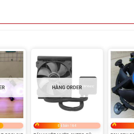
ER
HÀNG ORDER
Đã bán 164