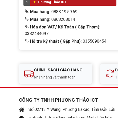
1
Phương Thảo ICT
Mua hàng:
0888.19.59.69
Mua hàng:
0868208014
Hóa đơn VAT/ Kế Toán ( Gặp Thơm):
0382484097
Hỗ trợ kỹ thuật ( Gặp Phu):
0355090454
CHÍNH SÁCH GIAO HÀNG
Đ
Nhận hàng và thanh toán
1
CÔNG TY TNHH PHƯƠNG THẢO ICT
Số 02/13 Y Wang, Phường EaKao, Tỉnh Đắk Lắk
website: https://tanphatad.com Mail nhận hóa