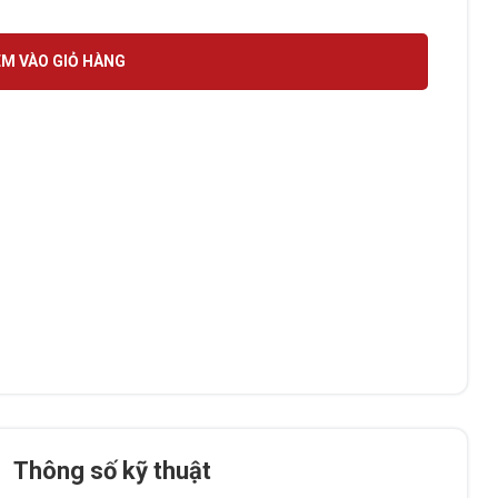
U số lượng
M VÀO GIỎ HÀNG
Thông số kỹ thuật