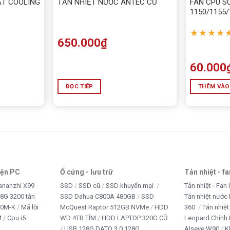
ẶT COOLING
TẢN NHIỆT NƯỚC ANTEC CŨ
FAN CPU S
1150/1155/
★★★★
650.000
₫
60.000
ĐỌC TIẾP
THÊM VÀO
iện PC
Ổ cứng - lưu trữ
Tản nhiệt - f
ananzhi X99
SSD
SSD cũ
SSD khuyến mại
Tản nhiệt - Fan 
8G 3200 tản
SSD Dahua C800A 480GB
SSD
Tản nhiệt nước 
10M-K
Mã lỗi
McQuest Raptor 512GB NVMe
HDD
360
Tản nhiệt
M
Cpu i5
WD 4TB TÍM
HDD LAPTOP 320G CŨ
Leopard Chính
USB 128G DATO 3.0 128G
Alseye W90
K