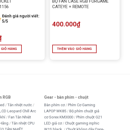
OCKET
BỘ FAN CASE RGB FORGAME
1156
CATEYE + REMOTE
Đánh giá người viết:
★
5/5
400.000
₫
₫
 GIỎ HÀNG
THÊM VÀO GIỎ HÀNG
an RGB
Gear - bàn phím - chuột
led
Tản nhiệt nước
Bàn phím cơ
Phím Cơ Gaming
LCD Leopard Chill Arc
LAPOP WK85
Bộ phím chuột giả
 khí
Fan Tản Nhiệt
cơ Sorex KM3000
Phím chuột G21
 Hãng
Tản nhiệt CPU
LED giả cơ
Chuột gaming inphic
EO TẢN NHIỆT
W1S black
Chuột không dây Dare-