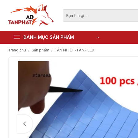
Skip
to
Tìm
kiếm:
content
DANH MỤC SẢN PHẨM
Trang chủ
/
Sản phẩm
/
TẢN NHIỆT - FAN - LED