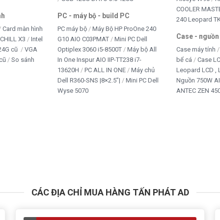
COOLER MASTE
nh
PC - máy bộ - build PC
240 Leopard T
Card màn hình
PC máy bộ
Máy Bộ HP ProOne 240
Case - nguồn
iCHILL X3
Intel
G10 AIO C03PMAT
Mini PC Dell
24G cũ
VGA
Optiplex 3060 i5-8500T
Máy bộ All
Case máy tính
cũ
So sánh
In One Inspur AIO IIP-TT238 i7-
bể cá
Case L
13620H
PC ALL IN ONE
Máy chủ
Leopard LCD ,
Dell R360-SNS |8×2.5”|
Mini PC Dell
Nguồn 750W A
Wyse 5070
ANTEC ZEN 450
CÁC ĐỊA CHỈ MUA HÀNG TẤN PHÁT AD