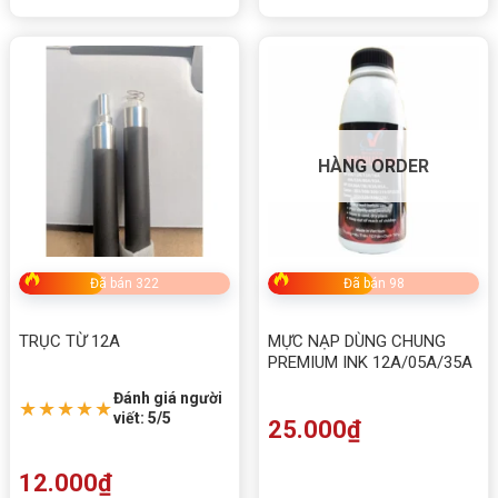
HÀNG ORDER
Đã bán 322
Đã bán 98
TRỤC TỪ 12A
MỰC NẠP DÙNG CHUNG
PREMIUM INK 12A/05A/35A
Đánh giá người
★★★★★
viết: 5/5
25.000
₫
12.000
₫