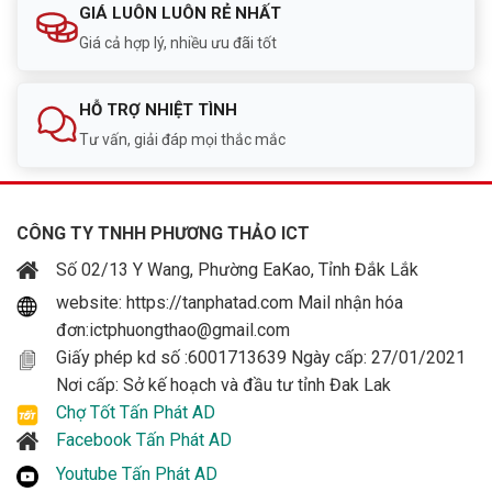
GIÁ LUÔN LUÔN RẺ NHẤT
Giá cả hợp lý, nhiều ưu đãi tốt
HỖ TRỢ NHIỆT TÌNH
Tư vấn, giải đáp mọi thắc mắc
CÔNG TY TNHH PHƯƠNG THẢO ICT
Số 02/13 Y Wang, Phường EaKao, Tỉnh Đắk Lắk
website: https://tanphatad.com Mail nhận hóa
đơn:ictphuongthao@gmail.com
Giấy phép kd số :6001713639 Ngày cấp: 27/01/2021
Nơi cấp: Sở kế hoạch và đầu tư tỉnh Đak Lak
Chợ Tốt Tấn Phát AD
Facebook Tấn Phát AD
Youtube Tấn Phát AD