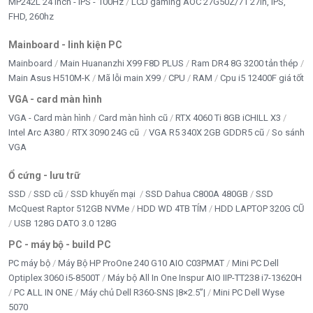
MP242L 24 inch - IPS - 100Hz
LCD gaming AOC 27G50Z/71 27in, IPS,
FHD, 260hz
Mainboard - linh kiện PC
Mainboard
Main Huananzhi X99 F8D PLUS
Ram DR4 8G 3200 tản thép
Main Asus H510M-K
Mã lỗi main X99
CPU
RAM
Cpu i5 12400F giá tốt
VGA - card màn hình
VGA - Card màn hình
Card màn hình cũ
RTX 4060 Ti 8GB iCHILL X3
Intel Arc A380
RTX 3090 24G cũ
VGA R5 340X 2GB GDDR5 cũ
So sánh
VGA
Ổ cứng - lưu trữ
SSD
SSD cũ
SSD khuyến mại
SSD Dahua C800A 480GB
SSD
McQuest Raptor 512GB NVMe
HDD WD 4TB TÍM
HDD LAPTOP 320G CŨ
USB 128G DATO 3.0 128G
PC - máy bộ - build PC
PC máy bộ
Máy Bộ HP ProOne 240 G10 AIO C03PMAT
Mini PC Dell
Optiplex 3060 i5-8500T
Máy bộ All In One Inspur AIO IIP-TT238 i7-13620H
PC ALL IN ONE
Máy chủ Dell R360-SNS |8×2.5”|
Mini PC Dell Wyse
5070