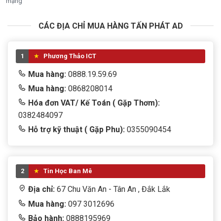
mạng
CÁC ĐỊA CHỈ MUA HÀNG TẤN PHÁT AD
1
Phương Thảo ICT
Mua hàng:
0888.19.59.69
Mua hàng:
0868208014
Hóa đơn VAT/ Kế Toán ( Gặp Thơm):
0382484097
Hỗ trợ kỹ thuật ( Gặp Phu):
0355090454
2
Tin Học Ban Mê
Địa chỉ:
67 Chu Văn An - Tân An , Đắk Lắk
Mua hàng:
097 3012696
Bảo hành:
0888195969