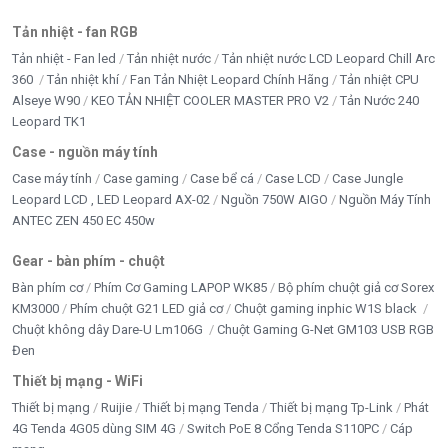
Tản nhiệt - fan RGB
Tản nhiệt - Fan led
Tản nhiệt nước
Tản nhiệt nước LCD Leopard Chill Arc
360
Tản nhiệt khí
Fan Tản Nhiệt Leopard Chính Hãng
Tản nhiệt CPU
Alseye W90
KEO TẢN NHIỆT COOLER MASTER PRO V2
Tản Nước 240
Leopard TK1
Case - nguồn máy tính
Case máy tính
Case gaming
Case bể cá
Case LCD
Case Jungle
Leopard LCD , LED Leopard AX-02
Nguồn 750W AIGO
Nguồn Máy Tính
ANTEC ZEN 450 EC 450w
Gear - bàn phím - chuột
Bàn phím cơ
Phím Cơ Gaming LAPOP WK85
Bộ phím chuột giả cơ Sorex
KM3000
Phím chuột G21 LED giả cơ
Chuột gaming inphic W1S black
Chuột không dây Dare-U Lm106G
Chuột Gaming G-Net GM103 USB RGB
Đen
Thiết bị mạng - WiFi
Thiết bị mạng
Ruijie
Thiết bị mạng Tenda
Thiết bị mạng Tp-Link
Phát
4G Tenda 4G05 dùng SIM 4G
Switch PoE 8 Cổng Tenda S110PC
Cáp