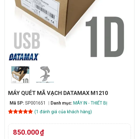
MÁY QUÉT MÃ VẠCH DATAMAX M1210
Mã SP:
SP001651
Danh mục:
MÁY IN - THIẾT BỊ
(
1
đánh giá của khách hàng)
5
1
trên 5
dựa trên
đánh giá
850.000
₫