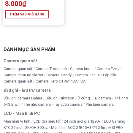
8.000
₫
THÊM VÀO GIỎ HÀNG
DANH MỤC SẢN PHẨM
Camera quan sát
Camera quan sát
Camera Trong nhà
Camera Imou
Camera Ezviz
Camera Imou ngoài trời
Camera Tiandy
Camera Dahua
Lắp đặt
Camera quan sát
Camera Hero C1 4MP DAHUA
Đầu ghi - lưu trữ camera
Đầu ghi camera Dahua
Đầu ghi Hikvison
Ổ cứng 1TB camera
Thẻ nhớ
64G Biwin
Thẻ nhớ camera
Tay vươn camera
Phụ kiện camera
LCD - Màn hình PC
Màn hình Vi tính
LCD Giá siêu tốt
24 inch mới giá 1290k
LCD Gaming
KTC 27 inch, 2K/QH 300hz
Màn hình AOC 24B15H3/71 24in
MSI PRO