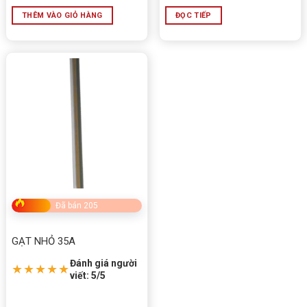
THÊM VÀO GIỎ HÀNG
ĐỌC TIẾP
Đã bán 205
GẠT NHỎ 35A
Đánh giá người
★★★★★
viết: 5/5