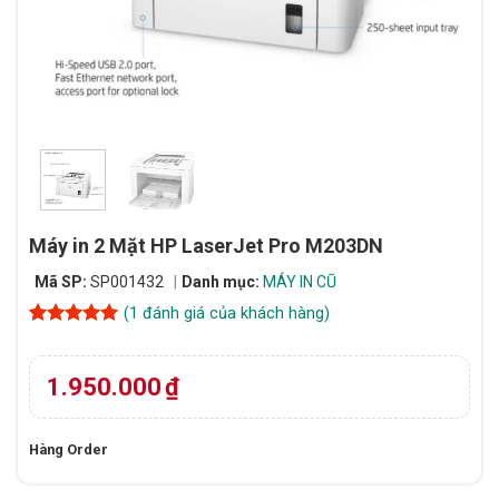
Máy in 2 Mặt HP LaserJet Pro M203DN
Mã SP:
SP001432
Danh mục:
MÁY IN CŨ
(
1
đánh giá của khách hàng)
5
1
trên 5
dựa trên
đánh giá
1.950.000
₫
Hàng Order