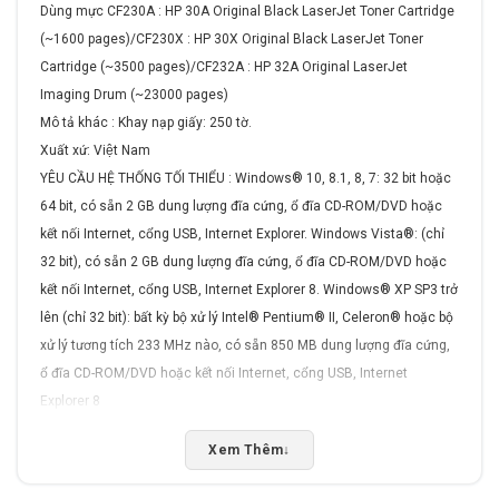
Dùng mực
CF230A : HP 30A Original Black LaserJet Toner Cartridge
(~1600 pages)/CF230X : HP 30X Original Black LaserJet Toner
Cartridge (~3500 pages)/CF232A : HP 32A Original LaserJet
Imaging Drum (~23000 pages)
Mô tả khác : Khay nạp giấy: 250 tờ.
Xuất xứ: Việt Nam
YÊU CẦU HỆ THỐNG TỐI THIỂU : Windows® 10, 8.1, 8, 7: 32 bit hoặc
64 bit, có sẵn 2 GB dung lượng đĩa cứng, ổ đĩa CD-ROM/DVD hoặc
kết nối Internet, cổng USB, Internet Explorer. Windows Vista®: (chỉ
32 bit), có sẵn 2 GB dung lượng đĩa cứng, ổ đĩa CD-ROM/DVD hoặc
kết nối Internet, cổng USB, Internet Explorer 8. Windows® XP SP3 trở
lên (chỉ 32 bit): bất kỳ bộ xử lý Intel® Pentium® II, Celeron® hoặc bộ
xử lý tương tích 233 MHz nào, có sẵn 850 MB dung lượng đĩa cứng,
ổ đĩa CD-ROM/DVD hoặc kết nối Internet, cổng USB, Internet
Explorer 8
Xem Thêm
↓
Rate this product