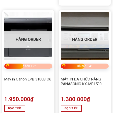
HÀNG ORDER
HÀNG ORDER
Đã bán 122
Đã bán 145
Máy in Canon LPB 3100B Cũ
MÁY IN ĐA CHỨC NĂNG
PANASONIC KX-MB1500
1.950.000
₫
1.300.000
₫
ĐỌC TIẾP
ĐỌC TIẾP