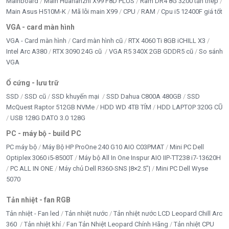
Mainboard
Main Huananzhi X99 F8D PLUS
Ram DR4 8G 3200 tản thép
Main Asus H510M-K
Mã lỗi main X99
CPU
RAM
Cpu i5 12400F giá tốt
VGA - card màn hình
VGA - Card màn hình
Card màn hình cũ
RTX 4060 Ti 8GB iCHILL X3
Intel Arc A380
RTX 3090 24G cũ
VGA R5 340X 2GB GDDR5 cũ
So sánh
VGA
Ổ cứng - lưu trữ
SSD
SSD cũ
SSD khuyến mại
SSD Dahua C800A 480GB
SSD
McQuest Raptor 512GB NVMe
HDD WD 4TB TÍM
HDD LAPTOP 320G CŨ
USB 128G DATO 3.0 128G
PC - máy bộ - build PC
PC máy bộ
Máy Bộ HP ProOne 240 G10 AIO C03PMAT
Mini PC Dell
Optiplex 3060 i5-8500T
Máy bộ All In One Inspur AIO IIP-TT238 i7-13620H
PC ALL IN ONE
Máy chủ Dell R360-SNS |8×2.5”|
Mini PC Dell Wyse
5070
Tản nhiệt - fan RGB
Tản nhiệt - Fan led
Tản nhiệt nước
Tản nhiệt nước LCD Leopard Chill Arc
360
Tản nhiệt khí
Fan Tản Nhiệt Leopard Chính Hãng
Tản nhiệt CPU