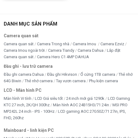
DANH MỤC SẢN PHẨM
Camera quan sát
Camera quan sát
Camera Trong nhà
Camera Imou
Camera Ezviz
Camera Imou ngoài trời
Camera Tiandy
Camera Dahua
Lắp đặt
Camera quan sát
Camera Hero C1 4MP DAHUA
Đầu ghi - lưu trữ camera
Đầu ghi camera Dahua
Đầu ghi Hikvison
Ổ cứng 1TB camera
Thẻ nhớ
64G Biwin
Thẻ nhớ camera
Tay vươn camera
Phụ kiện camera
LCD - Màn hình PC
Màn hình Vi tính
LCD Giá siêu tốt
24 inch mới giá 1290k
LCD Gaming
KTC 27 inch, 2K/QH 300hz
Màn hình AOC 24B15H3/71 24in
MSI PRO
MP242L 24 inch - IPS - 100Hz
LCD gaming AOC 27G50Z/71 27in, IPS,
FHD, 260hz
Mainboard - linh kiện PC