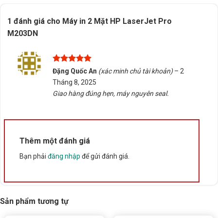
Bấm 5 sao để ủng hộ shop
1 đánh giá cho
Máy in 2 Mặt HP LaserJet Pro
M203DN
Thông số kỹ thuật
Xuất xứ
Trung Quốc
Được xếp
Đặng Quốc An
(xác minh chủ tài khoản)
–
2
hạng
5
5
Tháng 8, 2025
sao
Giao hàng đúng hẹn, máy nguyên seal.
Thêm một đánh giá
Bạn phải
đăng nhập
để gửi đánh giá.
Sản phẩm tương tự