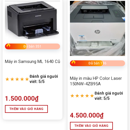
Đã bán 351
Máy in Samsung ML 1640 Cũ
Đã bán 196
Đánh giá người
Máy in màu HP Color Laser
★★★★★
viết: 5/5
150NW-4ZB95A
Đánh giá người
★★★★★
1.500.000
₫
viết: 5/5
THÊM VÀO GIỎ HÀNG
4.500.000
₫
THÊM VÀO GIỎ HÀNG