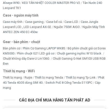
Alseye W90
KEO TẢN NHIỆT COOLER MASTER PRO V2
Tản Nước 240
Leopard TK1
Case - nguồn máy tính
Case máy tính
Case gaming
Case bể cá
Case LCD
Case Jungle
Leopard LCD , LED Leopard AX-02
Nguồn 750W AIGO
Nguồn Máy Tính
ANTEC ZEN 450 EC 450w
Gear - bàn phím - chuột
Bàn phím cơ
Phím Cơ Gaming LAPOP WK85
Bộ phím chuột giả cơ Sorex
KM3000
Phím chuột G21 LED giả cơ
Chuột gaming inphic W1S black
Chuột không dây Dare-U Lm106G
Chuột Gaming G-Net GM103 USB RGB
Đen
Thiết bị mạng - WiFi
Thiết bị mạng
Ruijie
Thiết bị mạng Tenda
Thiết bị mạng Tp-Link
Phát
4G Tenda 4G05 dùng SIM 4G
Switch PoE 8 Cổng Tenda S110PC
Cáp
mạng
CÁC ĐỊA CHỈ MUA HÀNG TẤN PHÁT AD