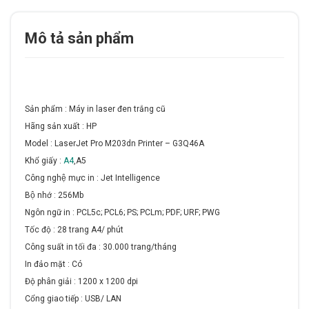
Mô tả sản phẩm
Sản phẩm
: Máy in laser đen trắng cũ
Hãng sản xuất : HP
Model : LaserJet Pro M203dn Printer – G3Q46A
Khổ giấy :
A4
,A5
Công nghệ mực in : Jet Intelligence
Bộ nhớ : 256Mb
Ngôn ngữ in : PCL5c; PCL6; PS; PCLm; PDF; URF; PWG
Tốc độ : 28 trang A4/ phút
Công suất in tối đa : 30.000 trang/tháng
In đảo mặt : Có
Độ phân giải : 1200 x 1200 dpi
Cổng giao tiếp : USB/ LAN