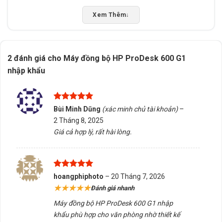
Kết hợp với màn hình và bàn phím phù hợp để tăng trải
Xem Thêm
↓
nghiệm làm việc.
Nếu bạn cần tư vấn chọn đúng sản phẩm, hỗ trợ kiểm
2 đánh giá cho
Máy đồng bộ HP ProDesk 600 G1
tra tương thích hoặc giao hàng tại Buôn Ma Thuột, Đắk
nhập khẩu
Lắk, hãy liên hệ Tấn Phát AD để được hỗ trợ tận tình.
Đội ngũ chúng tôi sẵn sàng giải đáp mọi thắc mắc và
đảm bảo bạn tìm được giải pháp phù hợp nhất.
Được xếp
Bùi Minh Dũng
(xác minh chủ tài khoản)
–
hạng
5
5
2 Tháng 8, 2025
sao
5/5 - (1 bình chọn)
Giá cả hợp lý, rất hài lòng.
Bấm 5 sao để ủng hộ shop
Được xếp
hoangphiphoto
–
20 Tháng 7, 2026
Thông số kỹ thuật
hạng
5
5
★★★★★
Đánh giá nhanh
sao
Máy đồng bộ HP ProDesk 600 G1 nhập
Xuất xứ
Trung Quốc
khẩu phù hợp cho văn phòng nhờ thiết kế