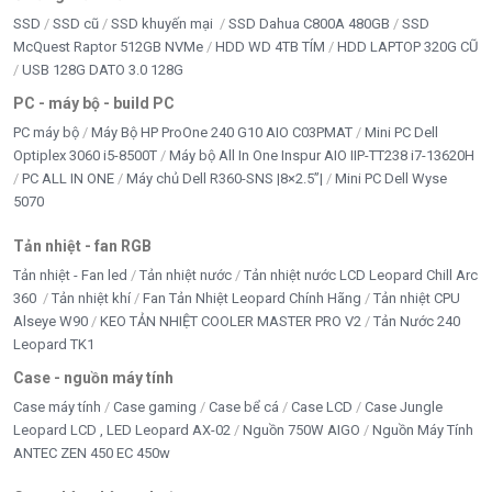
SSD
SSD cũ
SSD khuyến mại
SSD Dahua C800A 480GB
SSD
McQuest Raptor 512GB NVMe
HDD WD 4TB TÍM
HDD LAPTOP 320G CŨ
USB 128G DATO 3.0 128G
PC - máy bộ - build PC
PC máy bộ
Máy Bộ HP ProOne 240 G10 AIO C03PMAT
Mini PC Dell
Optiplex 3060 i5-8500T
Máy bộ All In One Inspur AIO IIP-TT238 i7-13620H
PC ALL IN ONE
Máy chủ Dell R360-SNS |8×2.5”|
Mini PC Dell Wyse
5070
Tản nhiệt - fan RGB
Tản nhiệt - Fan led
Tản nhiệt nước
Tản nhiệt nước LCD Leopard Chill Arc
360
Tản nhiệt khí
Fan Tản Nhiệt Leopard Chính Hãng
Tản nhiệt CPU
Alseye W90
KEO TẢN NHIỆT COOLER MASTER PRO V2
Tản Nước 240
Leopard TK1
Case - nguồn máy tính
Case máy tính
Case gaming
Case bể cá
Case LCD
Case Jungle
Leopard LCD , LED Leopard AX-02
Nguồn 750W AIGO
Nguồn Máy Tính
ANTEC ZEN 450 EC 450w