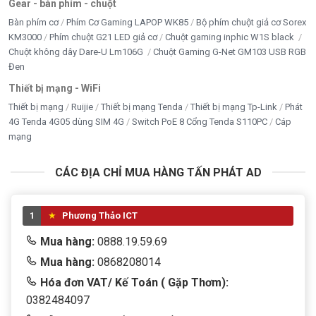
Gear - bàn phím - chuột
Bàn phím cơ
Phím Cơ Gaming LAPOP WK85
Bộ phím chuột giả cơ Sorex
KM3000
Phím chuột G21 LED giả cơ
Chuột gaming inphic W1S black
Chuột không dây Dare-U Lm106G
Chuột Gaming G-Net GM103 USB RGB
Đen
Thiết bị mạng - WiFi
Thiết bị mạng
Ruijie
Thiết bị mạng Tenda
Thiết bị mạng Tp-Link
Phát
4G Tenda 4G05 dùng SIM 4G
Switch PoE 8 Cổng Tenda S110PC
Cáp
mạng
CÁC ĐỊA CHỈ MUA HÀNG TẤN PHÁT AD
1
Phương Thảo ICT
Mua hàng:
0888.19.59.69
Mua hàng:
0868208014
Hóa đơn VAT/ Kế Toán ( Gặp Thơm):
0382484097