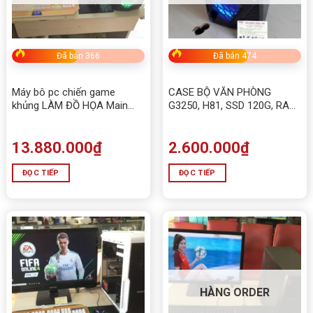
Đã bán 366
Đã bán 474
Máy bô pc chiến game
CASE BỘ VĂN PHÒNG
khủng LÀM ĐỒ HỌA Main
G3250, H81, SSD 120G, RAM
H310, I3-9100, RAM 16GB
8G
DDR4,SSD 128gb
13.880.000
₫
2.600.000
₫
ĐỌC TIẾP
ĐỌC TIẾP
HÀNG ORDER