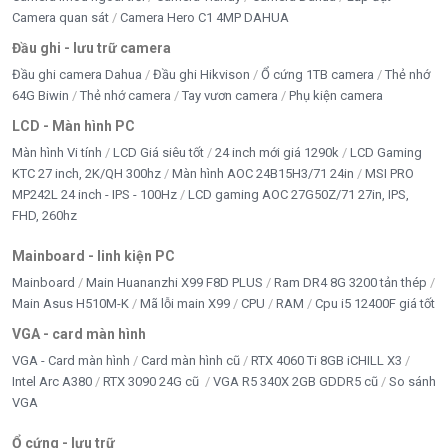
Camera quan sát
Camera Hero C1 4MP DAHUA
Đầu ghi - lưu trữ camera
Đầu ghi camera Dahua
Đầu ghi Hikvison
Ổ cứng 1TB camera
Thẻ nhớ
64G Biwin
Thẻ nhớ camera
Tay vươn camera
Phụ kiện camera
LCD - Màn hình PC
Màn hình Vi tính
LCD Giá siêu tốt
24 inch mới giá 1290k
LCD Gaming
KTC 27 inch, 2K/QH 300hz
Màn hình AOC 24B15H3/71 24in
MSI PRO
MP242L 24 inch - IPS - 100Hz
LCD gaming AOC 27G50Z/71 27in, IPS,
FHD, 260hz
Mainboard - linh kiện PC
Mainboard
Main Huananzhi X99 F8D PLUS
Ram DR4 8G 3200 tản thép
Main Asus H510M-K
Mã lỗi main X99
CPU
RAM
Cpu i5 12400F giá tốt
VGA - card màn hình
VGA - Card màn hình
Card màn hình cũ
RTX 4060 Ti 8GB iCHILL X3
Intel Arc A380
RTX 3090 24G cũ
VGA R5 340X 2GB GDDR5 cũ
So sánh
VGA
Ổ cứng - lưu trữ