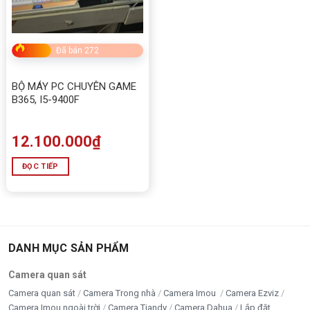
Đã bán 272
BỘ MÁY PC CHUYÊN GAME
B365, I5-9400F
12.100.000
₫
ĐỌC TIẾP
DANH MỤC SẢN PHẨM
Camera quan sát
Camera quan sát
Camera Trong nhà
Camera Imou
Camera Ezviz
Camera Imou ngoài trời
Camera Tiandy
Camera Dahua
Lắp đặt