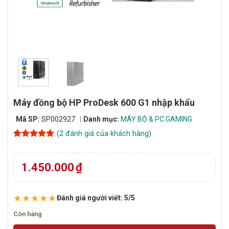
Máy đồng bộ HP ProDesk 600 G1 nhập khẩu
Mã SP:
SP002927
Danh mục:
MÁY BỘ & PC GAMING
(
2
đánh giá của khách hàng)
5
2
trên 5
dựa trên
đánh giá
1.450.000
₫
★★★★★
Đánh giá người viết: 5/5
Còn hàng