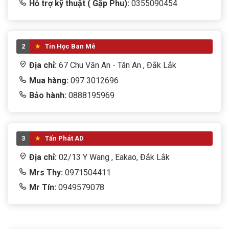
Hỗ trợ kỹ thuật ( Gặp Phu):
0355090454
2
Tin Học Ban Mê
Địa chỉ:
67 Chu Văn An - Tân An , Đắk Lắk
Mua hàng:
097 3012696
Bảo hành:
0888195969
3
Tấn Phát AD
Địa chỉ:
02/13 Y Wang , Eakao, Đắk Lắk
Mrs Thy:
0971504411
Mr Tín:
0949579078