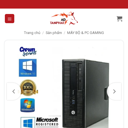
Skip
to
content
Trang chủ
/
Sản phẩm
/
MÁY BỘ & PC GAMING