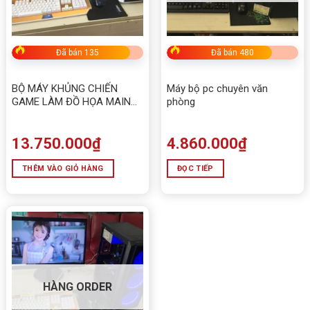
Đã bán 135
Đã bán 480
BỘ MÁY KHỦNG CHIẾN
Máy bộ pc chuyên văn
GAME LÀM ĐỒ HỌA MAIN
phòng
B250 GAMING , I5-6500,Ram
Crucical Ddr4 8gb Max 32Gb
Ram,SSD 120G ,Case
13.750.000
₫
4.860.000
₫
Zalman k220 Plus
THÊM VÀO GIỎ HÀNG
ĐỌC TIẾP
HÀNG ORDER