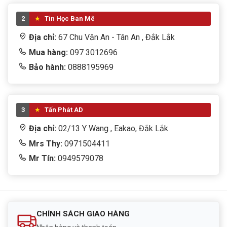
2
Tin Học Ban Mê
Địa chỉ:
67 Chu Văn An - Tân An , Đắk Lắk
Mua hàng:
097 3012696
Bảo hành:
0888195969
3
Tấn Phát AD
Địa chỉ:
02/13 Y Wang , Eakao, Đắk Lắk
Mrs Thy:
0971504411
Mr Tín:
0949579078
CHÍNH SÁCH GIAO HÀNG