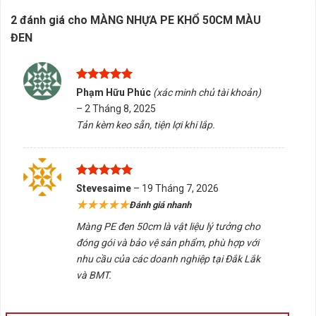
2 đánh giá cho
MÀNG NHỰA PE KHỔ 50CM MÀU
ĐEN
Được xếp
Phạm Hữu Phúc
(xác minh chủ tài khoản)
hạng
5
5
–
2 Tháng 8, 2025
sao
Tản kèm keo sẵn, tiện lợi khi lắp.
Được xếp
Stevesaime
–
19 Tháng 7, 2026
hạng
5
5
★★★★★
Đánh giá nhanh
sao
Màng PE đen 50cm là vật liệu lý tưởng cho
đóng gói và bảo vệ sản phẩm, phù hợp với
nhu cầu của các doanh nghiệp tại Đắk Lắk
và BMT.