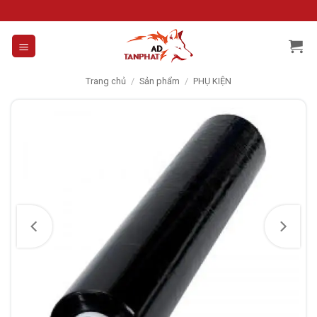
Skip
to
content
Trang chủ
/
Sản phẩm
/
PHỤ KIỆN