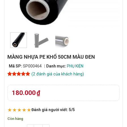
MÀNG NHỰA PE KHỔ 50CM MÀU ĐEN
Mã SP:
SP000464
Danh mục:
PHỤ KIỆN
(
2
đánh giá của khách hàng)
5
2
trên 5
dựa trên
đánh giá
180.000
₫
★★★★★
Đánh giá người viết: 5/5
Còn hàng