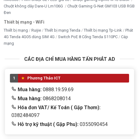
Chuột không dây Dare-U Lm106G
Chuột Gaming G-Net GM103 USB RGB
Đen
Thiết bị mạng - WiFi
Thiết bị mạng
Ruijie
Thiết bị mạng Tenda
Thiết bị mạng Tp-Link
Phát
4G Tenda 4G05 dùng SIM 4G
Switch PoE 8 Cổng Tenda S110PC
Cáp
mạng
CÁC ĐỊA CHỈ MUA HÀNG TẤN PHÁT AD
1
Phương Thảo ICT
Mua hàng:
0888.19.59.69
Mua hàng:
0868208014
Hóa đơn VAT/ Kế Toán ( Gặp Thơm):
0382484097
Hỗ trợ kỹ thuật ( Gặp Phu):
0355090454