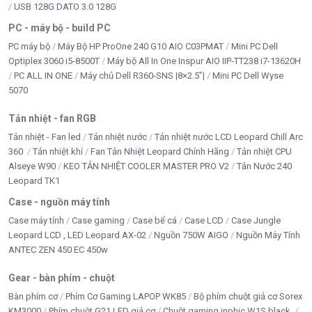
USB 128G DATO 3.0 128G
PC - máy bộ - build PC
PC máy bộ
Máy Bộ HP ProOne 240 G10 AIO C03PMAT
Mini PC Dell
Optiplex 3060 i5-8500T
Máy bộ All In One Inspur AIO IIP-TT238 i7-13620H
PC ALL IN ONE
Máy chủ Dell R360-SNS |8×2.5”|
Mini PC Dell Wyse
5070
Tản nhiệt - fan RGB
Tản nhiệt - Fan led
Tản nhiệt nước
Tản nhiệt nước LCD Leopard Chill Arc
360
Tản nhiệt khí
Fan Tản Nhiệt Leopard Chính Hãng
Tản nhiệt CPU
Alseye W90
KEO TẢN NHIỆT COOLER MASTER PRO V2
Tản Nước 240
Leopard TK1
Case - nguồn máy tính
Case máy tính
Case gaming
Case bể cá
Case LCD
Case Jungle
Leopard LCD , LED Leopard AX-02
Nguồn 750W AIGO
Nguồn Máy Tính
ANTEC ZEN 450 EC 450w
Gear - bàn phím - chuột
Bàn phím cơ
Phím Cơ Gaming LAPOP WK85
Bộ phím chuột giả cơ Sorex
KM3000
Phím chuột G21 LED giả cơ
Chuột gaming inphic W1S black