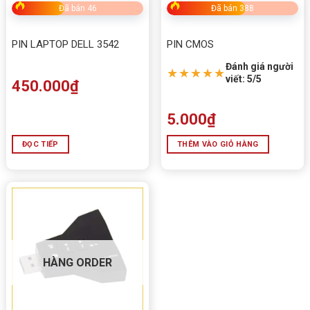
Đã bán 46
Đã bán 388
PIN LAPTOP DELL 3542
PIN CMOS
Đánh giá người
★★★★★
viết: 5/5
450.000
₫
5.000
₫
ĐỌC TIẾP
THÊM VÀO GIỎ HÀNG
HÀNG ORDER