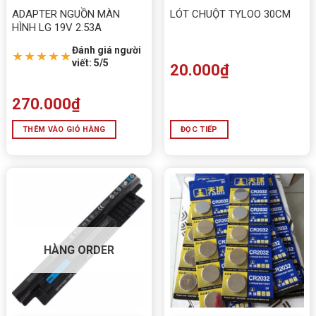
ADAPTER NGUỒN MÀN
LÓT CHUỘT TYLOO 30CM
HÌNH LG 19V 2.53A
Đánh giá người
★★★★★
viết: 5/5
20.000
₫
270.000
₫
THÊM VÀO GIỎ HÀNG
ĐỌC TIẾP
HÀNG ORDER