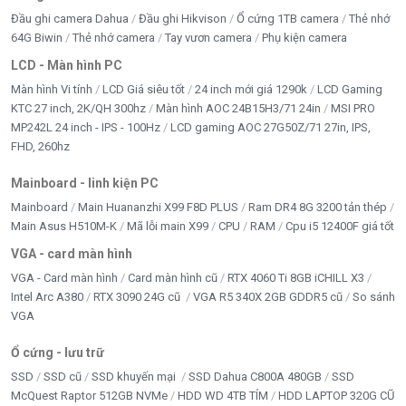
Đầu ghi camera Dahua
Đầu ghi Hikvison
Ổ cứng 1TB camera
Thẻ nhớ
64G Biwin
Thẻ nhớ camera
Tay vươn camera
Phụ kiện camera
LCD - Màn hình PC
Màn hình Vi tính
LCD Giá siêu tốt
24 inch mới giá 1290k
LCD Gaming
KTC 27 inch, 2K/QH 300hz
Màn hình AOC 24B15H3/71 24in
MSI PRO
MP242L 24 inch - IPS - 100Hz
LCD gaming AOC 27G50Z/71 27in, IPS,
FHD, 260hz
Mainboard - linh kiện PC
Mainboard
Main Huananzhi X99 F8D PLUS
Ram DR4 8G 3200 tản thép
Main Asus H510M-K
Mã lỗi main X99
CPU
RAM
Cpu i5 12400F giá tốt
VGA - card màn hình
VGA - Card màn hình
Card màn hình cũ
RTX 4060 Ti 8GB iCHILL X3
Intel Arc A380
RTX 3090 24G cũ
VGA R5 340X 2GB GDDR5 cũ
So sánh
VGA
Ổ cứng - lưu trữ
SSD
SSD cũ
SSD khuyến mại
SSD Dahua C800A 480GB
SSD
McQuest Raptor 512GB NVMe
HDD WD 4TB TÍM
HDD LAPTOP 320G CŨ