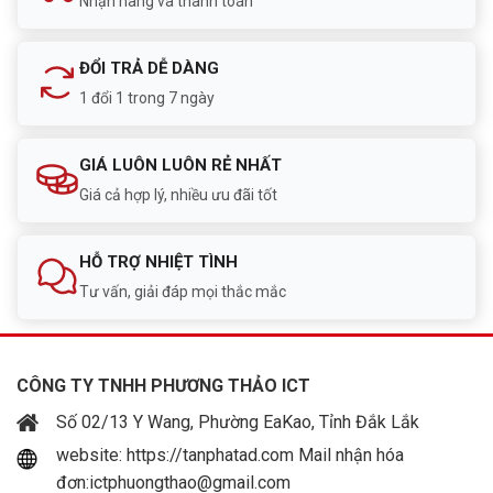
Nhận hàng và thanh toán
ĐỔI TRẢ DỄ DÀNG
1 đổi 1 trong 7 ngày
GIÁ LUÔN LUÔN RẺ NHẤT
Giá cả hợp lý, nhiều ưu đãi tốt
HỖ TRỢ NHIỆT TÌNH
Tư vấn, giải đáp mọi thắc mắc
CÔNG TY TNHH PHƯƠNG THẢO ICT
Số 02/13 Y Wang, Phường EaKao, Tỉnh Đắk Lắk
website: https://tanphatad.com Mail nhận hóa
đơn:ictphuongthao@gmail.com