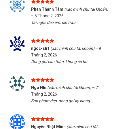
Được xếp
Phan Thanh Tâm
(xác minh chủ tài khoản)
hạng
5
5
–
5 Tháng 2, 2026
sao
Tai nghe deo em, pin trau.
Màn hình SSTC 24 inch 100HZ
2. Bảng thông số kỹ thuật Màn hình SSTC
Được xếp
ngoc-sh1
(xác minh chủ tài khoản)
–
9
24 inch 100Hz
hạng
5
5
Tháng 2, 2026
sao
Dong goi can thận, khong so hu.
THÔNG SỐ
CHI TIẾT
Tên sản phẩm
Màn hình SSTC 24 inch 100Hz
Model
SSTC V2410
Được xếp
Ngo Nhi
(xác minh chủ tài khoản)
–
21
hạng
5
5
Kích thước
23.8 inch
Tháng 2, 2026
sao
San pham dep, dong goi ky luong.
Kiểu màn hình
Phẳng
Độ phân giải
Full HD (1920 x 1080)
Tấm nền
VA WLED
Được xếp
Nguyễn Nhật Minh
(xác minh chủ tài