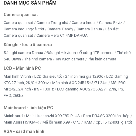
Công nghệ mắt
Flicker-Free, Low Blue Light
DANH MỤC SẢN PHẨM
Camera quan sát
Camera quan sát
Camera Trong nhà
Camera Imou
Camera Ezviz
Camera Imou ngoài trời
Camera Tiandy
Camera Dahua
Lắp đặt
Camera quan sát
Camera Hero C1 4MP DAHUA
Đầu ghi - lưu trữ camera
Đầu ghi camera Dahua
Đầu ghi Hikvison
Ổ cứng 1TB camera
Thẻ nhớ
64G Biwin
Thẻ nhớ camera
Tay vươn camera
Phụ kiện camera
LCD - Màn hình PC
Màn hình Vi tính
LCD Giá siêu tốt
24 inch mới giá 1290k
LCD Gaming
KTC 27 inch, 2K/QH 300hz
Màn hình AOC 24B15H3/71 24in
MSI PRO
MP242L 24 inch - IPS - 100Hz
LCD gaming AOC 27G50Z/71 27in, IPS,
FHD, 260hz
Mainboard - linh kiện PC
Mainboard
Main Huananzhi X99 F8D PLUS
Ram DR4 8G 3200 tản thép
Main Asus H510M-K
Mã lỗi main X99
CPU
RAM
Cpu i5 12400F giá tốt
VGA - card màn hình