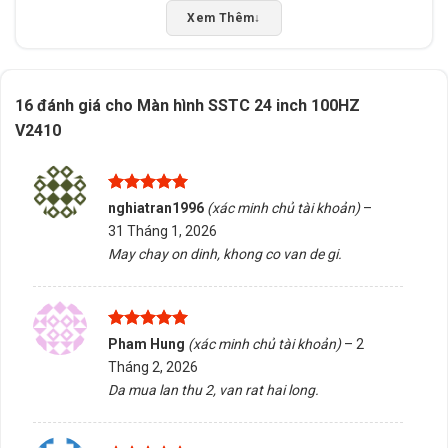
Xem Thêm
↓
Low Blue Light lọc ánh sáng xanh
hỗ trợ bảo vệ mắt
khi làm việc nhiều giờ liên tục.
Trang bị đầy đủ cổng HDMI + VGA (D-Sub)
dễ dàng
16 đánh giá cho
Màn hình SSTC 24 inch 100HZ
kết nối với máy tính mới và cả PC đời cũ.
V2410
Thiết kế hiện đại, gọn gàng
, dễ dàng bố trí trên bàn
làm việc hoặc phòng học.
Được xếp
nghiatran1996
(xác minh chủ tài khoản)
–
hạng
5
5
31 Tháng 1, 2026
sao
May chay on dinh, khong co van de gi.
Được xếp
Pham Hung
(xác minh chủ tài khoản)
–
2
hạng
5
5
Tháng 2, 2026
sao
Da mua lan thu 2, van rat hai long.