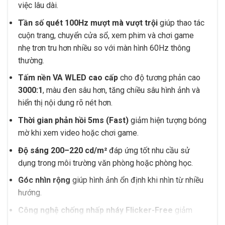
việc lâu dài.
Tần số quét 100Hz mượt mà vượt trội
giúp thao tác
cuộn trang, chuyển cửa sổ, xem phim và chơi game
nhẹ trơn tru hơn nhiều so với màn hình 60Hz thông
thường.
Tấm nền VA WLED cao cấp
cho độ tương phản cao
3000:1
, màu đen sâu hơn, tăng chiều sâu hình ảnh và
hiển thị nội dung rõ nét hơn.
Thời gian phản hồi 5ms (Fast)
giảm hiện tượng bóng
mờ khi xem video hoặc chơi game.
Độ sáng 200–220 cd/m²
đáp ứng tốt nhu cầu sử
dụng trong môi trường văn phòng hoặc phòng học.
Góc nhìn rộng
giúp hình ảnh ổn định khi nhìn từ nhiều
hướng.
Công nghệ chống nhấp nháy Flicker-Free
giảm
hiện tượng mỏi mắt khi sử dụng lâu.