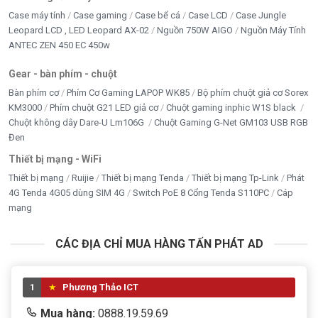
Case máy tính
Case gaming
Case bể cá
Case LCD
Case Jungle
Leopard LCD , LED Leopard AX-02
Nguồn 750W AIGO
Nguồn Máy Tính
ANTEC ZEN 450 EC 450w
Gear - bàn phím - chuột
Bàn phím cơ
Phím Cơ Gaming LAPOP WK85
Bộ phím chuột giả cơ Sorex
KM3000
Phím chuột G21 LED giả cơ
Chuột gaming inphic W1S black
Chuột không dây Dare-U Lm106G
Chuột Gaming G-Net GM103 USB RGB
Đen
Thiết bị mạng - WiFi
Thiết bị mạng
Ruijie
Thiết bị mạng Tenda
Thiết bị mạng Tp-Link
Phát
4G Tenda 4G05 dùng SIM 4G
Switch PoE 8 Cổng Tenda S110PC
Cáp
mạng
CÁC ĐỊA CHỈ MUA HÀNG TẤN PHÁT AD
1
Phương Thảo ICT
Mua hàng:
0888.19.59.69