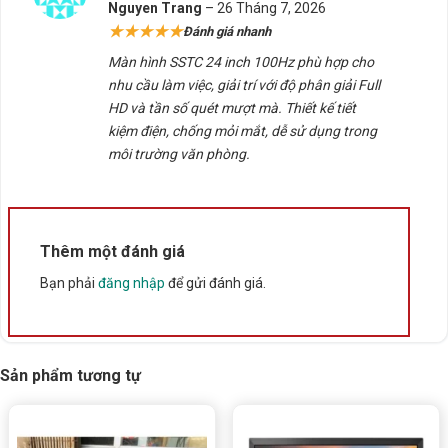
Được xếp
văn phòng, kế toán hoặc người cần màn hình phụ giá
Nguyen Trang
–
26 Tháng 7, 2026
hạng
5
5
★★★★★
tốt.
Đánh giá nhanh
sao
Màn hình SSTC 24 inch 100Hz phù hợp cho
nhu cầu làm việc, giải trí với độ phân giải Full
5. Kết luận
HD và tần số quét mượt mà. Thiết kế tiết
Màn hình SSTC 24 inch 100Hz
là lựa chọn cực kỳ
kiệm điện, chống mỏi mắt, dễ sử dụng trong
hợp lý cho người dùng cần một chiếc màn hình văn
môi trường văn phòng.
phòng giá rẻ nhưng vẫn đảm bảo trải nghiệm hiển thị
tốt. Với kích thước lớn 23.8 inch, tần số quét 100Hz
mượt mà, tấm nền VA tương phản cao cùng các công
Thêm một đánh giá
nghệ bảo vệ mắt hiện đại, đây là mẫu màn hình đáng
cân nhắc trong tầm giá.
Bạn phải
đăng nhập
để gửi đánh giá.
6. Cảm nhận của Ad
Theo mình,
Màn hình SSTC 24 inch 100Hz
là mẫu
Sản phẩm tương tự
màn hình rất “đáng đồng tiền” trong phân khúc phổ
thông. Điểm nổi bật nhất là
kích thước 24 inch rộng