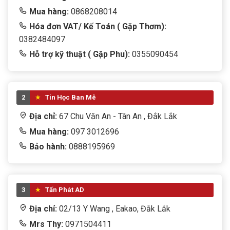
Mua hàng:
0868208014
Hóa đơn VAT/ Kế Toán ( Gặp Thơm):
0382484097
Hỗ trợ kỹ thuật ( Gặp Phu):
0355090454
2
Tin Học Ban Mê
Địa chỉ:
67 Chu Văn An - Tân An , Đắk Lắk
Mua hàng:
097 3012696
Bảo hành:
0888195969
3
Tấn Phát AD
Địa chỉ:
02/13 Y Wang , Eakao, Đắk Lắk
Mrs Thy:
0971504411