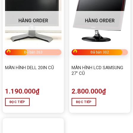
👉
Mua ngay tại Tấn Phát – Hotline: 0949579078 –
HÀNG ORDER
HÀNG ORDER
0888195969
5/5 - (1 bình chọn)
Đã bán 263
Đã bán 302
Bấm 5 sao để ủng hộ shop
MÀN HÌNH DELL 20IN CŨ
MÀN HÌNH LCD SAMSUNG
27” CŨ
Thông số kỹ thuật
1.190.000
₫
2.800.000
₫
Thông số
Chi tiết
ĐỌC TIẾP
ĐỌC TIẾP
Tên sản phẩm
Màn hình SSTC 24 inch 100Hz
Model
SSTC V2410