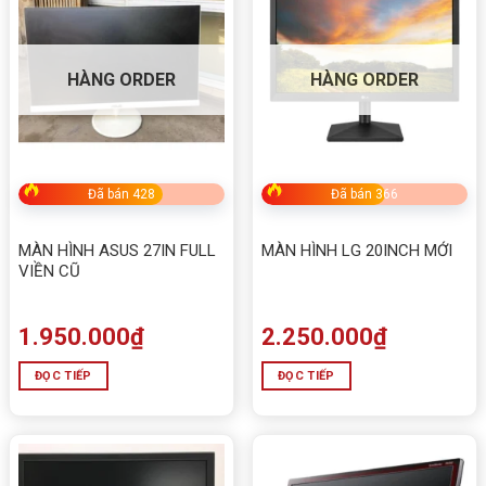
rãi kết hợp 100Hz cực mượt
, giúp làm việc hay giải
trí đều dễ chịu hơn rất nhiều. Nếu bạn cần một màn
hình đẹp, bền, đủ dùng lâu dài mà không muốn chi quá
HÀNG ORDER
HÀNG ORDER
nhiều ngân sách thì đây là lựa chọn rất hợp lý.
Đã bán 428
Đã bán 366
MÀN HÌNH ASUS 27IN FULL
MÀN HÌNH LG 20INCH MỚI
VIỀN CŨ
1.950.000
₫
2.250.000
₫
ĐỌC TIẾP
ĐỌC TIẾP
Màn hình SSTC 24 inch 100HZ