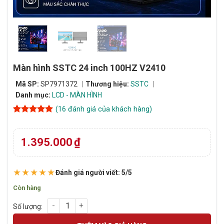
Màn hình SSTC 24 inch 100HZ V2410
Mã SP:
SP7971372
Thương hiệu:
SSTC
Danh mục:
LCD - MÀN HÌNH
(
16
đánh giá của khách hàng)
4.94
16
trên 5
dựa trên
đánh giá
1.395.000
₫
★★★★★
Đánh giá người viết: 5/5
Còn hàng
Màn hình SSTC 24 inch 100HZ V2410 số lượng