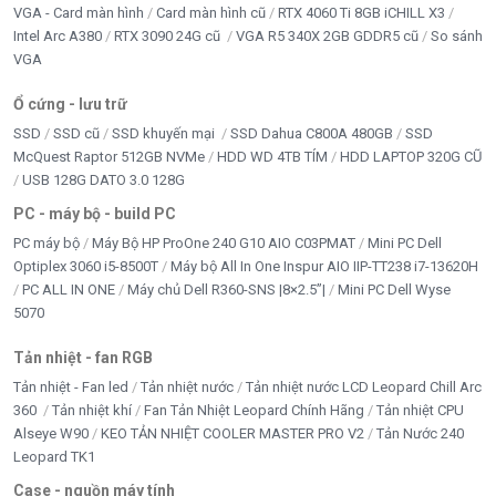
VGA - Card màn hình
Card màn hình cũ
RTX 4060 Ti 8GB iCHILL X3
Intel Arc A380
RTX 3090 24G cũ
VGA R5 340X 2GB GDDR5 cũ
So sánh
VGA
Ổ cứng - lưu trữ
SSD
SSD cũ
SSD khuyến mại
SSD Dahua C800A 480GB
SSD
McQuest Raptor 512GB NVMe
HDD WD 4TB TÍM
HDD LAPTOP 320G CŨ
USB 128G DATO 3.0 128G
PC - máy bộ - build PC
PC máy bộ
Máy Bộ HP ProOne 240 G10 AIO C03PMAT
Mini PC Dell
Optiplex 3060 i5-8500T
Máy bộ All In One Inspur AIO IIP-TT238 i7-13620H
PC ALL IN ONE
Máy chủ Dell R360-SNS |8×2.5”|
Mini PC Dell Wyse
5070
Tản nhiệt - fan RGB
Tản nhiệt - Fan led
Tản nhiệt nước
Tản nhiệt nước LCD Leopard Chill Arc
360
Tản nhiệt khí
Fan Tản Nhiệt Leopard Chính Hãng
Tản nhiệt CPU
Alseye W90
KEO TẢN NHIỆT COOLER MASTER PRO V2
Tản Nước 240
Leopard TK1
Case - nguồn máy tính