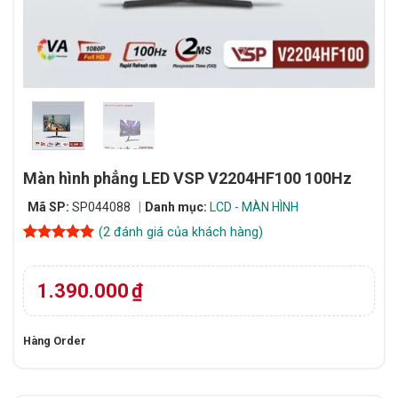
Màn hình phẳng LED VSP V2204HF100 100Hz
Mã SP:
SP044088
Danh mục:
LCD - MÀN HÌNH
(
2
đánh giá của khách hàng)
5
2
trên 5
dựa trên
đánh giá
1.390.000
₫
Hàng Order