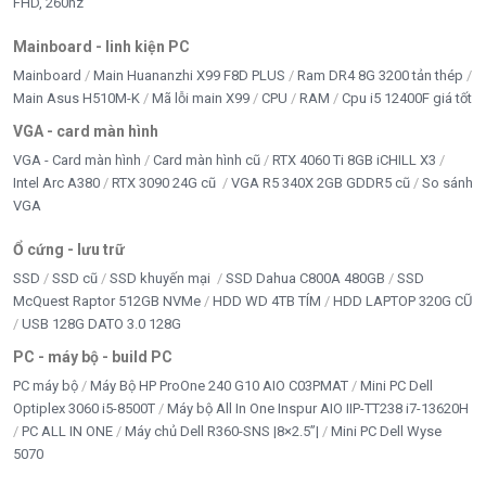
FHD, 260hz
Mainboard - linh kiện PC
Mainboard
Main Huananzhi X99 F8D PLUS
Ram DR4 8G 3200 tản thép
Main Asus H510M-K
Mã lỗi main X99
CPU
RAM
Cpu i5 12400F giá tốt
VGA - card màn hình
VGA - Card màn hình
Card màn hình cũ
RTX 4060 Ti 8GB iCHILL X3
Intel Arc A380
RTX 3090 24G cũ
VGA R5 340X 2GB GDDR5 cũ
So sánh
VGA
Ổ cứng - lưu trữ
SSD
SSD cũ
SSD khuyến mại
SSD Dahua C800A 480GB
SSD
McQuest Raptor 512GB NVMe
HDD WD 4TB TÍM
HDD LAPTOP 320G CŨ
USB 128G DATO 3.0 128G
PC - máy bộ - build PC
PC máy bộ
Máy Bộ HP ProOne 240 G10 AIO C03PMAT
Mini PC Dell
Optiplex 3060 i5-8500T
Máy bộ All In One Inspur AIO IIP-TT238 i7-13620H
PC ALL IN ONE
Máy chủ Dell R360-SNS |8×2.5”|
Mini PC Dell Wyse
5070