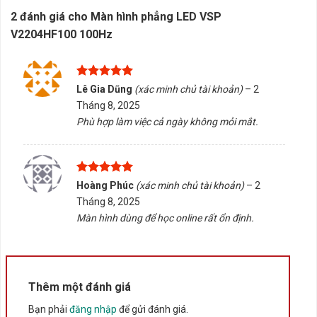
có giá thành tương đối mềm và dần trở thành sự lựa
2 đánh giá cho
Màn hình phẳng LED VSP
chọn hàng đầu của người dùng trong phân khúc bình
V2204HF100 100Hz
dân. Các bạn xem bài review sản phẩm tại :
Đánh giá
sản phẩm Màn hình LED phẳng VSP V2204HF100
100Hz 22 inch
Được xếp
Lê Gia Dũng
(xác minh chủ tài khoản)
–
2
hạng
5
5
Tháng 8, 2025
sao
Rate this product
Phù hợp làm việc cả ngày không mỏi mắt.
Bấm 5 sao để ủng hộ shop
Được xếp
Hoàng Phúc
(xác minh chủ tài khoản)
–
2
Thông số kỹ thuật
hạng
5
5
Tháng 8, 2025
sao
Màn hình dùng để học online rất ổn định.
Xuất xứ
Trung Quốc
Thêm một đánh giá
Bạn phải
đăng nhập
để gửi đánh giá.