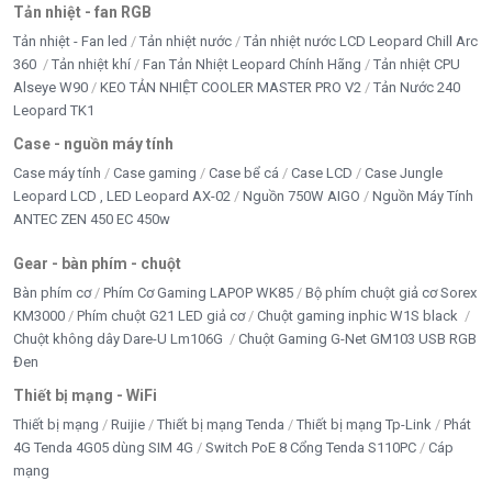
Tản nhiệt - fan RGB
Tản nhiệt - Fan led
Tản nhiệt nước
Tản nhiệt nước LCD Leopard Chill Arc
360
Tản nhiệt khí
Fan Tản Nhiệt Leopard Chính Hãng
Tản nhiệt CPU
Alseye W90
KEO TẢN NHIỆT COOLER MASTER PRO V2
Tản Nước 240
Leopard TK1
Case - nguồn máy tính
Case máy tính
Case gaming
Case bể cá
Case LCD
Case Jungle
Leopard LCD , LED Leopard AX-02
Nguồn 750W AIGO
Nguồn Máy Tính
ANTEC ZEN 450 EC 450w
Gear - bàn phím - chuột
Bàn phím cơ
Phím Cơ Gaming LAPOP WK85
Bộ phím chuột giả cơ Sorex
KM3000
Phím chuột G21 LED giả cơ
Chuột gaming inphic W1S black
Chuột không dây Dare-U Lm106G
Chuột Gaming G-Net GM103 USB RGB
Đen
Thiết bị mạng - WiFi
Thiết bị mạng
Ruijie
Thiết bị mạng Tenda
Thiết bị mạng Tp-Link
Phát
4G Tenda 4G05 dùng SIM 4G
Switch PoE 8 Cổng Tenda S110PC
Cáp
mạng