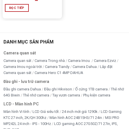
ĐỌC TIẾP
DANH MỤC SẢN PHẨM
Camera quan sát
Camera quan sát
Camera Trong nhà
Camera Imou
Camera Ezviz
Camera Imou ngoài trời
Camera Tiandy
Camera Dahua
Lắp đặt
Camera quan sát
Camera Hero C1 4MP DAHUA
Đầu ghi - lưu trữ camera
Đầu ghi camera Dahua
Đầu ghi Hikvison
Ổ cứng 1TB camera
Thẻ nhớ
64G Biwin
Thẻ nhớ camera
Tay vươn camera
Phụ kiện camera
LCD - Màn hình PC
Màn hình Vi tính
LCD Giá siêu tốt
24 inch mới giá 1290k
LCD Gaming
KTC 27 inch, 2K/QH 300hz
Màn hình AOC 24B15H3/71 24in
MSI PRO
MP242L 24 inch - IPS - 100Hz
LCD gaming AOC 27G50Z/71 27in, IPS,