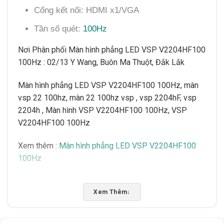
Cổng kết nối: HDMI x1/VGA
Tần số quét:
100Hz
Nơi Phân phối Màn hình phẳng LED VSP V2204HF100
100Hz : 02/13 Y Wang, Buôn Ma Thuột, Đắk Lắk
Màn hình phẳng LED VSP V2204HF100 100Hz, màn
vsp 22 100hz, màn 22 100hz vsp , vsp 2204hF, vsp
2204h , Màn hình VSP V2204HF100 100Hz, VSP
V2204HF100 100Hz
Xem thêm :
Màn hình phẳng LED VSP V2204HF100
100Hz
Màn hình phẳng LED VSP V2204HF100 100Hz được
Xem Thêm
↓
cộng đồng đánh giá là mẫu sáng giá cho phân khúc
bình dân vừa sửa dụng làm việc, giải trí hết sức hợp lý.
Màn hình phẳng LED VSP V2204HF100 100Hz cũng