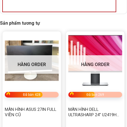
Sản phẩm tương tự
HÀNG ORDER
HÀNG ORDER
Đã bán 428
Đã bán 269
MÀN HÌNH ASUS 27IN FULL
MÀN HÌNH DELL
VIỀN CŨ
ULTRASHARP 24” U2419H
(1920X1080/IPS/60HZ/8MS)