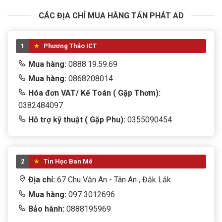
CÁC ĐỊA CHỈ MUA HÀNG TẤN PHÁT AD
1
Phương Thảo ICT
Mua hàng:
0888.19.59.69
Mua hàng:
0868208014
Hóa đơn VAT/ Kế Toán ( Gặp Thơm):
0382484097
Hỗ trợ kỹ thuật ( Gặp Phu):
0355090454
2
Tin Học Ban Mê
Địa chỉ:
67 Chu Văn An - Tân An , Đắk Lắk
Mua hàng:
097 3012696
Bảo hành:
0888195969