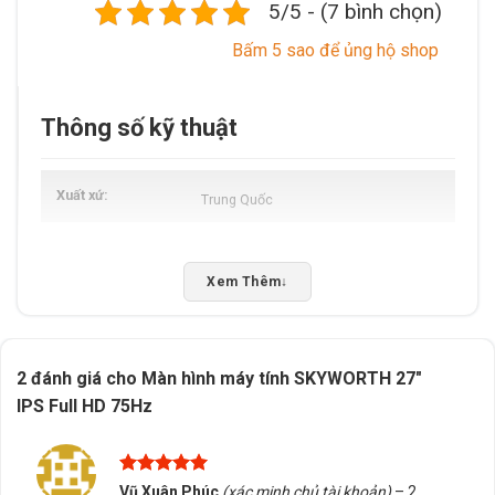
5/5 - (7 bình chọn)
Bấm 5 sao để ủng hộ shop
Thông số kỹ thuật
Xuất xứ
Trung Quốc
Xem Thêm
↓
2 đánh giá cho
Màn hình máy tính SKYWORTH 27″
IPS Full HD 75Hz
Được xếp
Vũ Xuân Phúc
(xác minh chủ tài khoản)
–
2