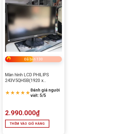
Đã bán 130
Màn hình LCD PHILIPS
243V5QHSB(1920 x
1080/MVA/60Hz/8 ms)
Đánh giá người
★★★★★
viết: 5/5
2.990.000
₫
THÊM VÀO GIỎ HÀNG