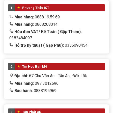
1
Phương Thảo ICT
Mua hàng:
0888.19.59.69
Mua hàng:
0868208014
Hóa đơn VAT/ Kế Toán ( Gặp Thơm):
0382484097
Hỗ trợ kỹ thuật ( Gặp Phu):
0355090454
2
Tin Học Ban Mê
Địa chỉ:
67 Chu Văn An - Tân An , Đắk Lắk
Mua hàng:
097 3012696
Bảo hành:
0888195969
3
Tấn Phát AD