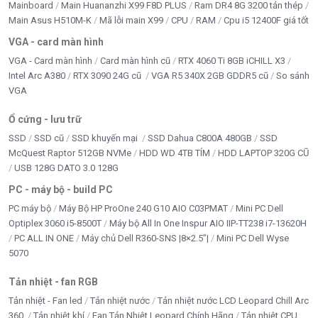
Mainboard
Main Huananzhi X99 F8D PLUS
Ram DR4 8G 3200 tản thép
Main Asus H510M-K
Mã lỗi main X99
CPU
RAM
Cpu i5 12400F giá tốt
VGA - card màn hình
VGA - Card màn hình
Card màn hình cũ
RTX 4060 Ti 8GB iCHILL X3
Intel Arc A380
RTX 3090 24G cũ
VGA R5 340X 2GB GDDR5 cũ
So sánh
VGA
Ổ cứng - lưu trữ
SSD
SSD cũ
SSD khuyến mại
SSD Dahua C800A 480GB
SSD
McQuest Raptor 512GB NVMe
HDD WD 4TB TÍM
HDD LAPTOP 320G CŨ
USB 128G DATO 3.0 128G
PC - máy bộ - build PC
PC máy bộ
Máy Bộ HP ProOne 240 G10 AIO C03PMAT
Mini PC Dell
Optiplex 3060 i5-8500T
Máy bộ All In One Inspur AIO IIP-TT238 i7-13620H
PC ALL IN ONE
Máy chủ Dell R360-SNS |8×2.5”|
Mini PC Dell Wyse
5070
Tản nhiệt - fan RGB
Tản nhiệt - Fan led
Tản nhiệt nước
Tản nhiệt nước LCD Leopard Chill Arc
360
Tản nhiệt khí
Fan Tản Nhiệt Leopard Chính Hãng
Tản nhiệt CPU