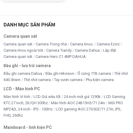
DANH MỤC SẢN PHẨM
Camera quan sát
Camera quan sát
Camera Trong nhà
Camera Imou
Camera Ezviz
Camera Imou ngoài trời
Camera Tiandy
Camera Dahua
Lắp đặt
Camera quan sát
Camera Hero C1 4MP DAHUA
Đầu ghi - lưu trữ camera
Đầu ghi camera Dahua
Đầu ghi Hikvison
Ổ cứng 1TB camera
Thẻ nhớ
64G Biwin
Thẻ nhớ camera
Tay vươn camera
Phụ kiện camera
LCD - Màn hình PC
Màn hình Vi tính
LCD Giá siêu tốt
24 inch mới giá 1290k
LCD Gaming
KTC 27 inch, 2K/QH 300hz
Màn hình AOC 24B15H3/71 24in
MSI PRO
MP242L 24 inch - IPS - 100Hz
LCD gaming AOC 27G50Z/71 27in, IPS,
FHD, 260hz
Mainboard - linh kiện PC