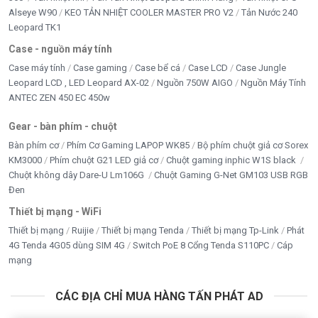
Alseye W90
KEO TẢN NHIỆT COOLER MASTER PRO V2
Tản Nước 240
Leopard TK1
Case - nguồn máy tính
Case máy tính
Case gaming
Case bể cá
Case LCD
Case Jungle
Leopard LCD , LED Leopard AX-02
Nguồn 750W AIGO
Nguồn Máy Tính
ANTEC ZEN 450 EC 450w
Gear - bàn phím - chuột
Bàn phím cơ
Phím Cơ Gaming LAPOP WK85
Bộ phím chuột giả cơ Sorex
KM3000
Phím chuột G21 LED giả cơ
Chuột gaming inphic W1S black
Chuột không dây Dare-U Lm106G
Chuột Gaming G-Net GM103 USB RGB
Đen
Thiết bị mạng - WiFi
Thiết bị mạng
Ruijie
Thiết bị mạng Tenda
Thiết bị mạng Tp-Link
Phát
4G Tenda 4G05 dùng SIM 4G
Switch PoE 8 Cổng Tenda S110PC
Cáp
mạng
CÁC ĐỊA CHỈ MUA HÀNG TẤN PHÁT AD