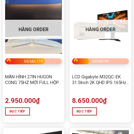
HÀNG ORDER
HÀNG ORDER
Đã bán 179
Đã bán 80
MÀN HÌNH 27IN HUGON
LCD Gigabyte M32QC-EK
CONG 75HZ MỚI FULL HỘP
31.5Inch 2K QHD IPS 165Hz
Cong Chuyên Game
2.950.000
₫
8.650.000
₫
ĐỌC TIẾP
ĐỌC TIẾP