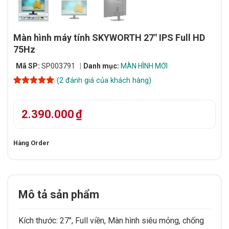
Màn hình máy tính SKYWORTH 27″ IPS Full HD
75Hz
Mã SP:
SP003791
Danh mục:
MÀN HÌNH MỚI
(
2
đánh giá của khách hàng)
5
2
trên 5
dựa trên
đánh giá
2.390.000
₫
Hàng Order
Mô tả sản phẩm
Kích thước: 27″, Full viền, Màn hình siêu mỏng, chống