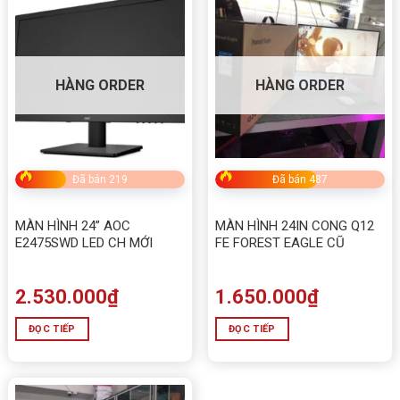
HÀNG ORDER
HÀNG ORDER
Đã bán 219
Đã bán 487
MÀN HÌNH 24” AOC
MÀN HÌNH 24IN CONG Q12
E2475SWD LED CH MỚI
FE FOREST EAGLE CŨ
2.530.000
₫
1.650.000
₫
ĐỌC TIẾP
ĐỌC TIẾP