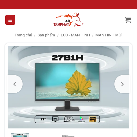
Skip
to
content
Trang chủ
/
Sản phẩm
/
LCD - MÀN HÌNH
/
MÀN HÌNH MỚI