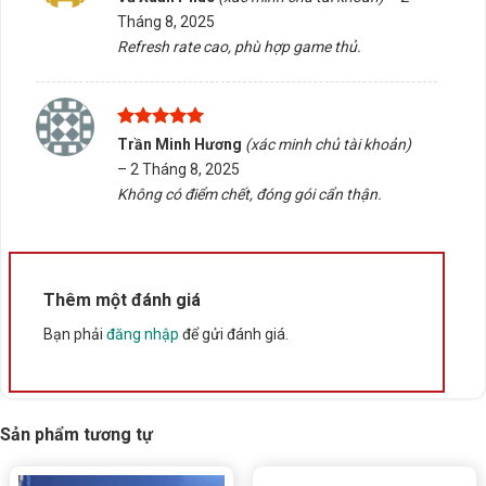
hạng
5
5
Tháng 8, 2025
sao
Refresh rate cao, phù hợp game thủ.
Được xếp
Trần Minh Hương
(xác minh chủ tài khoản)
hạng
5
5
–
2 Tháng 8, 2025
sao
Không có điểm chết, đóng gói cẩn thận.
Thêm một đánh giá
Bạn phải
đăng nhập
để gửi đánh giá.
Sản phẩm tương tự