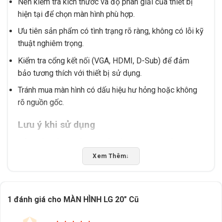
Nên kiểm tra kích thước và độ phân giải của thiết bị
hiện tại để chọn màn hình phù hợp.
Ưu tiên sản phẩm có tình trạng rõ ràng, không có lỗi kỹ
thuật nghiêm trọng.
Kiểm tra cổng kết nối (VGA, HDMI, D-Sub) để đảm
bảo tương thích với thiết bị sử dụng.
Tránh mua màn hình có dấu hiệu hư hỏng hoặc không
rõ nguồn gốc.
Lưu ý khi sử dụng
Đảm bảo cắm nguồn và kết nối đúng cách để tránh
tình trạng chập chờn. Nên đặt màn hình ở vị trí thoáng
Xem Thêm
↓
mát, tránh ánh nắng trực tiếp để kéo dài tuổi thọ. Nếu
gặp sự cố, nên kiểm tra lại các thiết bị liên quan trước
khi kết luận lỗi.
1 đánh giá cho
MÀN HÌNH LG 20″ Cũ
Để được tư vấn chọn đúng sản phẩm, hỗ trợ kiểm tra