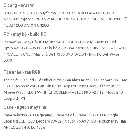
Ổ cứng - lưu trữ
SSD
SSD cũ
SSD khuyến mại
SSD Dahua C800A 480GB
SSD
McQuest Raptor 512GB NVMe
HDD WD 4TB TÍM
HDD LAPTOP 320G CŨ
USB 128G DATO 3.0 128G
PC - máy bộ - build PC
PC máy bộ
Máy Bộ HP ProOne 240 G10 AIO C03PMAT
Mini PC Dell
Optiplex 3060 i5-8500T
Máy bộ All In One Inspur AIO IIP-TT238 i7-13620H
PC ALL IN ONE
Máy chủ Dell R360-SNS |8×2.5”|
Mini PC Dell Wyse
5070
Tản nhiệt - fan RGB
Tản nhiệt - Fan led
Tản nhiệt nước
Tản nhiệt nước LCD Leopard Chill Arc
360
Tản nhiệt khí
Fan Tản Nhiệt Leopard Chính Hãng
Tản nhiệt CPU
Alseye W90
KEO TẢN NHIỆT COOLER MASTER PRO V2
Tản Nước 240
Leopard TK1
Case - nguồn máy tính
Case máy tính
Case gaming
Case bể cá
Case LCD
Case Jungle
Leopard LCD , LED Leopard AX-02
Nguồn 750W AIGO
Nguồn Máy Tính
ANTEC ZEN 450 EC 450w