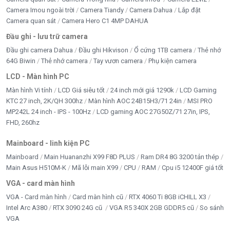
Camera Imou ngoài trời
Camera Tiandy
Camera Dahua
Lắp đặt
Camera quan sát
Camera Hero C1 4MP DAHUA
Đầu ghi - lưu trữ camera
Đầu ghi camera Dahua
Đầu ghi Hikvison
Ổ cứng 1TB camera
Thẻ nhớ
64G Biwin
Thẻ nhớ camera
Tay vươn camera
Phụ kiện camera
LCD - Màn hình PC
Màn hình Vi tính
LCD Giá siêu tốt
24 inch mới giá 1290k
LCD Gaming
KTC 27 inch, 2K/QH 300hz
Màn hình AOC 24B15H3/71 24in
MSI PRO
MP242L 24 inch - IPS - 100Hz
LCD gaming AOC 27G50Z/71 27in, IPS,
FHD, 260hz
Mainboard - linh kiện PC
Mainboard
Main Huananzhi X99 F8D PLUS
Ram DR4 8G 3200 tản thép
Main Asus H510M-K
Mã lỗi main X99
CPU
RAM
Cpu i5 12400F giá tốt
VGA - card màn hình
VGA - Card màn hình
Card màn hình cũ
RTX 4060 Ti 8GB iCHILL X3
Intel Arc A380
RTX 3090 24G cũ
VGA R5 340X 2GB GDDR5 cũ
So sánh
VGA