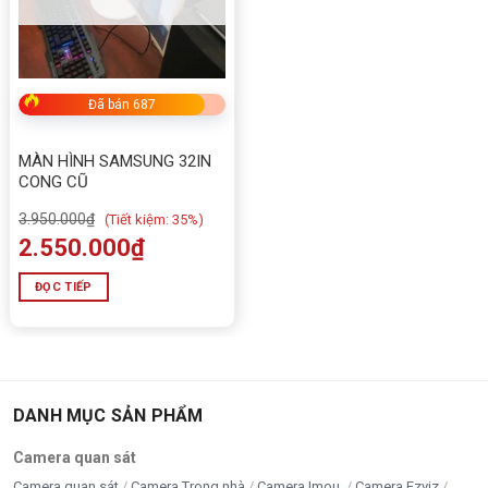
Đã bán 687
MÀN HÌNH SAMSUNG 32IN
CONG CŨ
3.950.000
₫
(
Tiết kiệm:
35%)
2.550.000
₫
ĐỌC TIẾP
DANH MỤC SẢN PHẨM
Camera quan sát
Camera quan sát
Camera Trong nhà
Camera Imou
Camera Ezviz