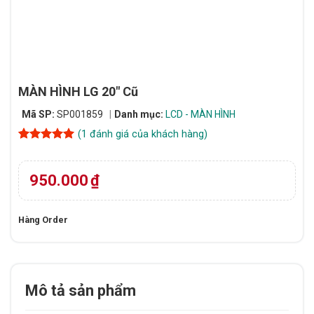
MÀN HÌNH LG 20″ Cũ
Mã SP:
SP001859
Danh mục:
LCD - MÀN HÌNH
(
1
đánh giá của khách hàng)
5
1
trên 5
dựa trên
đánh giá
950.000
₫
Hàng Order
Mô tả sản phẩm