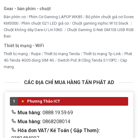
Gear - bàn phím - chuột
Bàn phím cơ
Phím Cơ Gaming LAPOP WK85
Bộ phím chuột giả cơ Sorex
KM3000
Phím chuột G21 LED giả cơ
Chuột gaming inphic W1S black
Chuột không dây Dare-U Lm106G
Chuột Gaming G-Net GM103 USB RGB
Đen
Thiết bị mạng - WiFi
Thiết bị mạng
Ruijie
Thiết bị mạng Tenda
Thiết bị mạng Tp-Link
Phát
4G Tenda 4G05 dùng SIM 4G
Switch PoE 8 Cổng Tenda S110PC
Cáp
mạng
CÁC ĐỊA CHỈ MUA HÀNG TẤN PHÁT AD
1
Phương Thảo ICT
Mua hàng:
0888.19.59.69
Mua hàng:
0868208014
Hóa đơn VAT/ Kế Toán ( Gặp Thơm):