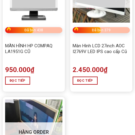
Đã bán 438
Đã bán 379
MÀN HÌNH HP COMPAQ
Màn Hình LCD 27inch AOC
LA1951G CŨ
I2769V LED IPS cao cấp Cũ
950.000
₫
2.450.000
₫
ĐỌC TIẾP
ĐỌC TIẾP
HÀNG ORDER