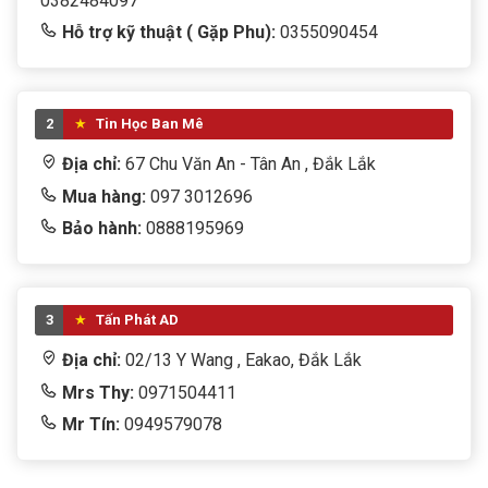
0382484097
Hỗ trợ kỹ thuật ( Gặp Phu):
0355090454
2
Tin Học Ban Mê
Địa chỉ:
67 Chu Văn An - Tân An , Đắk Lắk
Mua hàng:
097 3012696
Bảo hành:
0888195969
3
Tấn Phát AD
Địa chỉ:
02/13 Y Wang , Eakao, Đắk Lắk
Mrs Thy:
0971504411
Mr Tín:
0949579078