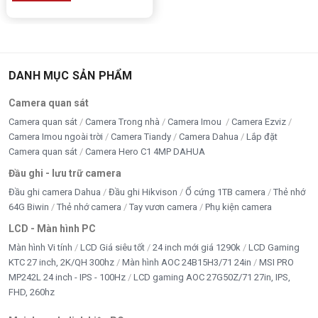
Thông số kỹ thuật
DANH MỤC SẢN PHẨM
Thông số
Chi tiết
Camera quan sát
Loại màn hình
Màn hình văn phòng
Camera quan sát
Camera Trong nhà
Camera Imou
Camera Ezviz
Camera Imou ngoài trời
Camera Tiandy
Camera Dahua
Lắp đặt
Kích thước
23.8 inch (24 inch)
Camera quan sát
Camera Hero C1 4MP DAHUA
Đầu ghi - lưu trữ camera
Độ phân giải
Full HD (1920x1080)
Đầu ghi camera Dahua
Đầu ghi Hikvison
Ổ cứng 1TB camera
Thẻ nhớ
64G Biwin
Thẻ nhớ camera
Tay vươn camera
Phụ kiện camera
Tần số quét
100Hz
LCD - Màn hình PC
Thời gian đáp
Màn hình Vi tính
LCD Giá siêu tốt
24 inch mới giá 1290k
LCD Gaming
14ms
ứng
KTC 27 inch, 2K/QH 300hz
Màn hình AOC 24B15H3/71 24in
MSI PRO
MP242L 24 inch - IPS - 100Hz
LCD gaming AOC 27G50Z/71 27in, IPS,
Tấm nền
IPS
FHD, 260hz