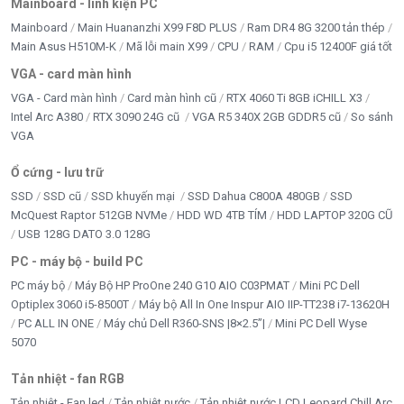
Độ sáng
Mainboard - linh kiện PC
250cd/m²
Mainboard
Main Huananzhi X99 F8D PLUS
Ram DR4 8G 3200 tản thép
Xuất xứ
Main Asus H510M-K
Mã lỗi main X99
CPU
RAM
Cpu i5 12400F giá tốt
Trung Quốc
VGA - card màn hình
VGA - Card màn hình
Card màn hình cũ
RTX 4060 Ti 8GB iCHILL X3
Intel Arc A380
RTX 3090 24G cũ
VGA R5 340X 2GB GDDR5 cũ
So sánh
VGA
Ổ cứng - lưu trữ
SSD
SSD cũ
SSD khuyến mại
SSD Dahua C800A 480GB
SSD
McQuest Raptor 512GB NVMe
HDD WD 4TB TÍM
HDD LAPTOP 320G CŨ
USB 128G DATO 3.0 128G
PC - máy bộ - build PC
PC máy bộ
Máy Bộ HP ProOne 240 G10 AIO C03PMAT
Mini PC Dell
Optiplex 3060 i5-8500T
Máy bộ All In One Inspur AIO IIP-TT238 i7-13620H
PC ALL IN ONE
Máy chủ Dell R360-SNS |8×2.5”|
Mini PC Dell Wyse
5070
Tản nhiệt - fan RGB
Tản nhiệt - Fan led
Tản nhiệt nước
Tản nhiệt nước LCD Leopard Chill Arc