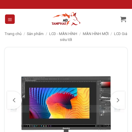
Skip
to
content
Trang chủ
/
Sản phẩm
/
LCD - MÀN HÌNH
/
MÀN HÌNH MỚI
/
LCD Giá
siêu tốt