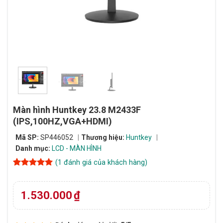
Màn hình Huntkey 23.8 M2433F
(IPS,100HZ,VGA+HDMI)
Mã SP:
SP446052
Thương hiệu:
Huntkey
Danh mục:
LCD - MÀN HÌNH
(
1
đánh giá của khách hàng)
5
1
trên 5
dựa trên
đánh giá
1.530.000
₫