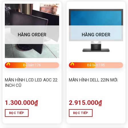
M2433F (IPS,100HZ,VGA+HDMI) ) 24 inch IPS
100Hz
Thông số
Chi tiết
Loại màn hình
Màn hình văn phòng
HÀNG ORDER
HÀNG ORDER
Kích thước
23.8 inch (24 inch)
Độ phân giải
Full HD (1920×1080)
Tần số quét
100Hz
Đã bán 176
Đã bán 195
Thời gian đáp ứng
14ms
Tấm nền
IPS
MÀN HÌNH LCD LED AOC 22
MÀN HÌNH DELL 22IN MỚi
INCH CŨ
Độ sáng
250cd/m²
Tỷ lệ tương phản
1000:1
1.300.000
₫
2.915.000
₫
Góc nhìn
178°(H) / 178°(V)
ĐỌC TIẾP
ĐỌC TIẾP
Cổng kết nối
VGA, HDMI
Loa tích hợp
Không