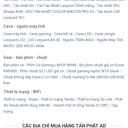
360
Tản nhiệt khí
Fan Tản Nhiệt Leopard Chính Hãng
Tản nhiệt CPU
Alseye W90
KEO TẢN NHIỆT COOLER MASTER PRO V2
Tản Nước 240
Leopard TK1
Case - nguồn máy tính
Case máy tính
Case gaming
Case bể cá
Case LCD
Case Jungle
Leopard LCD , LED Leopard AX-02
Nguồn 750W AIGO
Nguồn Máy Tính
ANTEC ZEN 450 EC 450w
Gear - bàn phím - chuột
Bàn phím cơ
Phím Cơ Gaming LAPOP WK85
Bộ phím chuột giả cơ Sorex
KM3000
Phím chuột G21 LED giả cơ
Chuột gaming inphic W1S black
Chuột không dây Dare-U Lm106G
Chuột Gaming G-Net GM103 USB RGB
Đen
Thiết bị mạng - WiFi
Thiết bị mạng
Ruijie
Thiết bị mạng Tenda
Thiết bị mạng Tp-Link
Phát
4G Tenda 4G05 dùng SIM 4G
Switch PoE 8 Cổng Tenda S110PC
Cáp
mạng
CÁC ĐỊA CHỈ MUA HÀNG TẤN PHÁT AD