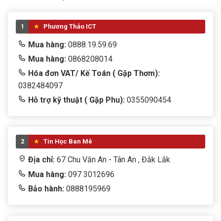
1
Phương Thảo ICT
Mua hàng:
0888.19.59.69
Mua hàng:
0868208014
Hóa đơn VAT/ Kế Toán ( Gặp Thơm):
0382484097
Hỗ trợ kỹ thuật ( Gặp Phu):
0355090454
2
Tin Học Ban Mê
Địa chỉ:
67 Chu Văn An - Tân An , Đắk Lắk
Mua hàng:
097 3012696
Bảo hành:
0888195969