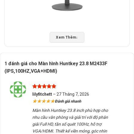
Màn hình Huntkey 23.8″ M2433F
Xem Thêm
↓
1. Hiển thị sắc nét – Chuyển động mượt mà với
100Hz
1 đánh giá cho
Màn hình Huntkey 23.8 M2433F
(IPS,100HZ,VGA+HDMI)
📌
Tần số quét 100Hz – Trải nghiệm mượt mà
Màn hình Huntkey 23.8” M2433F
(IPS,100HZ,VGA+HDMI) ) nổi bật với
tần số quét
Được xếp
lilyfitchett
–
27 Tháng 7, 2026
100Hz
, mang lại hình ảnh mượt hơn so với các màn
hạng
5
5
★★★★★
Đánh giá nhanh
sao
hình 60Hz hay 75Hz thông thường. Điều này giúp giảm
Màn hình Huntkey 23.8 inch phù hợp cho
hiện tượng nhòe và xé hình, đặc biệt hữu ích khi làm
nhu cầu văn phòng và giải trí với độ phân
việc với các tác vụ nhanh hoặc giải trí với phim ảnh,
giải Full HD, tần số quét 100Hz, hỗ trợ
video.
VGA/HDMI. Thiết kế viền mỏng, góc nhìn