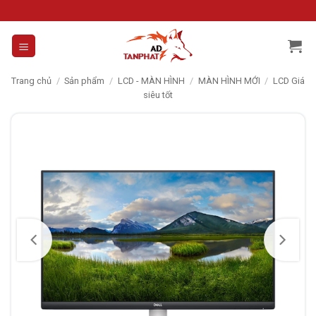
Skip
to
content
Trang chủ
/
Sản phẩm
/
LCD - MÀN HÌNH
/
MÀN HÌNH MỚI
/
LCD Giá
siêu tốt