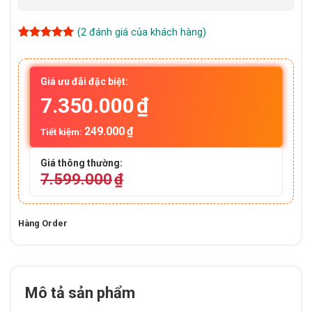
(
2
đánh giá của khách hàng)
5
2
trên 5
dựa trên
đánh giá
Giá ưu đãi đặc biệt:
7.350.000
₫
249.000
₫
Tiết kiệm:
Giá thông thường:
7.599.000
₫
Hàng Order
Mô tả sản phẩm