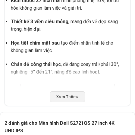
Kích thước 27 inch
màn hình phẳng tỉ lệ 16:9, tối ưu
hóa không gian làm việc và giải trí.
Thiết kế 3 viền siêu mỏng
, mang đến vẻ đẹp sang
trọng, hiện đại.
Họa tiết chìm mặt sau
tạo điểm nhấn tinh tế cho
không gian làm việc.
Chân đế công thái học
, dễ dàng xoay trái/phải 30°,
nghiêng -5° đến 21°, nâng độ cao linh hoạt.
Xem Thêm
↓
2 đánh giá cho
Màn hình Dell S2721QS 27 inch 4K
UHD IPS