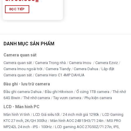
ĐỌC TIẾP
Thông số kỹ thuật chi tiết của Màn hình
Dell S2721QS 27 inch 4K UHD IPS
DANH MỤC SẢN PHẨM
THÔNG SỐ
CHI TIẾT
Camera quan sát
Kích thước màn hình
27 inch (3840 x 2160)
Camera quan sát
Camera Trong nhà
Camera Imou
Camera Ezviz
Camera Imou ngoài trời
Camera Tiandy
Camera Dahua
Lắp đặt
Tấm nền
IPS, chống chói phủ cứng 3H
Camera quan sát
Camera Hero C1 4MP DAHUA
Tỉ lệ
16:9
Đầu ghi - lưu trữ camera
Độ sáng
350 cd/m²
Đầu ghi camera Dahua
Đầu ghi Hikvison
Ổ cứng 1TB camera
Thẻ nhớ
64G Biwin
Thẻ nhớ camera
Tay vươn camera
Phụ kiện camera
Độ tương phản tĩnh
1300:1
LCD - Màn hình PC
Góc nhìn
178° (ngang/dọc)
Màn hình Vi tính
LCD Giá siêu tốt
24 inch mới giá 1290k
LCD Gaming
Thời gian đáp ứng
4ms (GTG Extreme)
KTC 27 inch, 2K/QH 300hz
Màn hình AOC 24B15H3/71 24in
MSI PRO
MP242L 24 inch - IPS - 100Hz
LCD gaming AOC 27G50Z/71 27in, IPS,
Màu hiển thị
1.07 tỷ màu, 99% sRGB