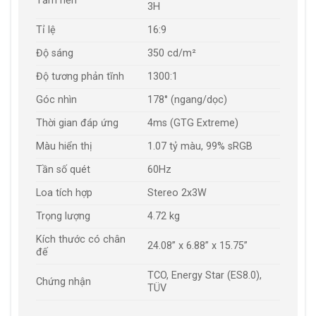
Tấm nền
3H
Tỉ lệ
16:9
Độ sáng
350 cd/m²
Độ tương phản tĩnh
1300:1
Góc nhìn
178° (ngang/dọc)
Thời gian đáp ứng
4ms (GTG Extreme)
Màu hiển thị
1.07 tỷ màu, 99% sRGB
Tần số quét
60Hz
Loa tích hợp
Stereo 2x3W
Trọng lượng
4.72 kg
Kích thước có chân
24.08” x 6.88” x 15.75”
đế
TCO, Energy Star (ES8.0),
Chứng nhận
TÜV