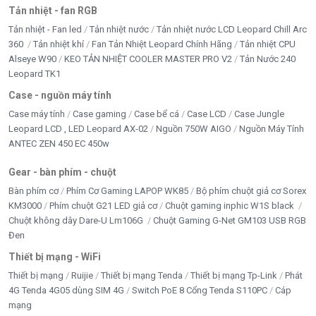
Tản nhiệt - fan RGB
Tản nhiệt - Fan led
Tản nhiệt nước
Tản nhiệt nước LCD Leopard Chill Arc
360
Tản nhiệt khí
Fan Tản Nhiệt Leopard Chính Hãng
Tản nhiệt CPU
Alseye W90
KEO TẢN NHIỆT COOLER MASTER PRO V2
Tản Nước 240
Leopard TK1
Case - nguồn máy tính
Case máy tính
Case gaming
Case bể cá
Case LCD
Case Jungle
Leopard LCD , LED Leopard AX-02
Nguồn 750W AIGO
Nguồn Máy Tính
ANTEC ZEN 450 EC 450w
Gear - bàn phím - chuột
Bàn phím cơ
Phím Cơ Gaming LAPOP WK85
Bộ phím chuột giả cơ Sorex
KM3000
Phím chuột G21 LED giả cơ
Chuột gaming inphic W1S black
Chuột không dây Dare-U Lm106G
Chuột Gaming G-Net GM103 USB RGB
Đen
Thiết bị mạng - WiFi
🌍 Giao hàng toàn quốc – Bảo hành chính hãng –
Thiết bị mạng
Ruijie
Thiết bị mạng Tenda
Thiết bị mạng Tp-Link
Phát
Hỗ trợ kỹ thuật tận tâm
4G Tenda 4G05 dùng SIM 4G
Switch PoE 8 Cổng Tenda S110PC
Cáp
📞 Liên hệ ngay Tấn Phát: 0888195969 –
mạng
0949579078 để nhận tư vấn và ưu đãi tốt nhất!