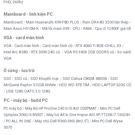
FHD, 260hz
Tần số quét
60Hz
Mainboard - linh kiện PC
Loa tích hợp
Stereo 2x3W
Mainboard
Main Huananzhi X99 F8D PLUS
Ram DR4 8G 3200 tản thép
Trọng lượng
4.72 kg
Main Asus H510M-K
Mã lỗi main X99
CPU
RAM
Cpu i5 12400F giá tốt
Kích thước có chân đế
24.08” x 6.88” x 15.75”
VGA - card màn hình
VGA - Card màn hình
Card màn hình cũ
RTX 4060 Ti 8GB iCHILL X3
Chứng nhận
TCO, Energy Star (ES8.0), TÜV
Intel Arc A380
RTX 3090 24G cũ
VGA R5 340X 2GB GDDR5 cũ
So sánh
VGA
Kết luận
Ổ cứng - lưu trữ
SSD
SSD cũ
SSD khuyến mại
SSD Dahua C800A 480GB
SSD
Màn hình Dell S2721QS 27 inch 4K UHD IPS không
McQuest Raptor 512GB NVMe
HDD WD 4TB TÍM
HDD LAPTOP 320G CŨ
chỉ là màn hình thông thường mà còn là
trợ thủ đắc
USB 128G DATO 3.0 128G
lực
trong công việc và giải trí. Với thiết kế tinh tế, hiệu
PC - máy bộ - build PC
suất hình ảnh vượt trội và khả năng kết nối linh hoạt,
PC máy bộ
Máy Bộ HP ProOne 240 G10 AIO C03PMAT
Mini PC Dell
đây là sản phẩm
đáng đầu tư
cho người dùng yêu
Optiplex 3060 i5-8500T
Máy bộ All In One Inspur AIO IIP-TT238 i7-13620H
cầu
chất lượng hình ảnh cao và tiện nghi toàn diện
.
PC ALL IN ONE
Máy chủ Dell R360-SNS |8×2.5”|
Mini PC Dell Wyse
5070