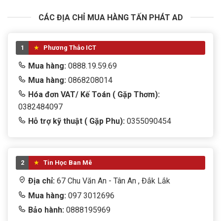
CÁC ĐỊA CHỈ MUA HÀNG TẤN PHÁT AD
5/5 - (1 bình chọn)
Bấm 5 sao để ủng hộ shop
1
Phương Thảo ICT
Mua hàng:
0888.19.59.69
Thông số kỹ thuật
Mua hàng:
0868208014
Hóa đơn VAT/ Kế Toán ( Gặp Thơm):
0382484097
Xuất xứ
Trung Quốc
Hỗ trợ kỹ thuật ( Gặp Phu):
0355090454
2
Tin Học Ban Mê
Địa chỉ:
67 Chu Văn An - Tân An , Đắk Lắk
Mua hàng:
097 3012696
Bảo hành:
0888195969