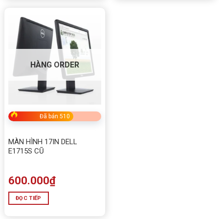
HÀNG ORDER
Đã bán 510
MÀN HÌNH 17IN DELL
E1715S CŨ
600.000
₫
ĐỌC TIẾP