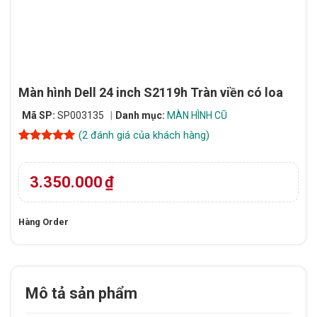
Màn hình Dell 24 inch S2119h Tràn viền có loa
Mã SP:
SP003135
Danh mục:
MÀN HÌNH CŨ
(
2
đánh giá của khách hàng)
5
2
trên 5
dựa trên
đánh giá
3.350.000
₫
Hàng Order
Mô tả sản phẩm