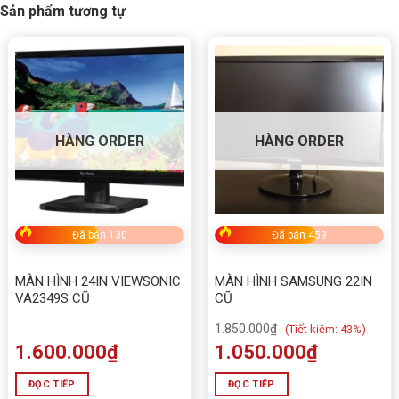
Sản phẩm tương tự
HÀNG ORDER
HÀNG ORDER
Đã bán 130
Đã bán 459
MÀN HÌNH 24IN VIEWSONIC
MÀN HÌNH SAMSUNG 22IN
VA2349S CŨ
CŨ
1.850.000
₫
(
Tiết kiệm:
43%)
1.600.000
₫
1.050.000
₫
ĐỌC TIẾP
ĐỌC TIẾP