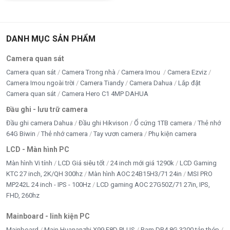
DANH MỤC SẢN PHẨM
Camera quan sát
Camera quan sát
Camera Trong nhà
Camera Imou
Camera Ezviz
Camera Imou ngoài trời
Camera Tiandy
Camera Dahua
Lắp đặt
Camera quan sát
Camera Hero C1 4MP DAHUA
Đầu ghi - lưu trữ camera
Đầu ghi camera Dahua
Đầu ghi Hikvison
Ổ cứng 1TB camera
Thẻ nhớ
64G Biwin
Thẻ nhớ camera
Tay vươn camera
Phụ kiện camera
LCD - Màn hình PC
Màn hình Vi tính
LCD Giá siêu tốt
24 inch mới giá 1290k
LCD Gaming
KTC 27 inch, 2K/QH 300hz
Màn hình AOC 24B15H3/71 24in
MSI PRO
MP242L 24 inch - IPS - 100Hz
LCD gaming AOC 27G50Z/71 27in, IPS,
FHD, 260hz
Mainboard - linh kiện PC
Mainboard
Main Huananzhi X99 F8D PLUS
Ram DR4 8G 3200 tản thép