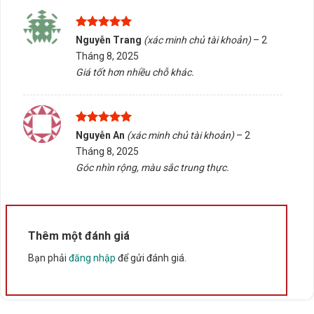
Ưu tiên sản phẩm có khả năng tương thích tốt khi thiết
bị hỗ trợ.
Được xếp
Nguyễn Trang
(xác minh chủ tài khoản)
–
2
hạng
5
5
Nếu bạn đang tìm kiếm màn hình phù hợp với không
Tháng 8, 2025
sao
gian làm việc nhỏ tại Buôn Ma Thuột, Đắk Lắk, Tấn
Giá tốt hơn nhiều chỗ khác.
Phát AD sẵn sàng hỗ trợ tư vấn chọn đúng sản phẩm,
kiểm tra tương thích và cung cấp dịch vụ giao hàng/tư
vấn tận nơi. Liên hệ để được hỗ trợ chi tiết.
Được xếp
Nguyễn An
(xác minh chủ tài khoản)
–
2
hạng
5
5
Tháng 8, 2025
sao
Rate this product
Góc nhìn rộng, màu sắc trung thực.
Bấm 5 sao để ủng hộ shop
Thông số kỹ thuật
Thêm một đánh giá
Bạn phải
đăng nhập
để gửi đánh giá.
Xuất xứ
Trung Quốc