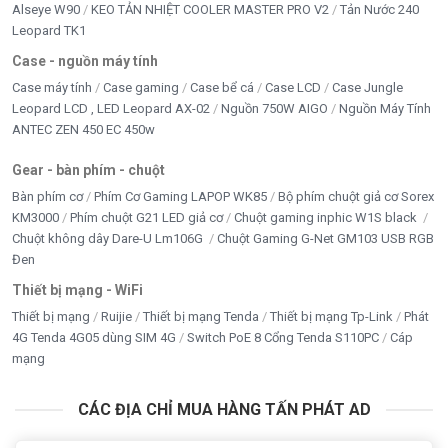
Alseye W90
KEO TẢN NHIỆT COOLER MASTER PRO V2
Tản Nước 240
Leopard TK1
Case - nguồn máy tính
Case máy tính
Case gaming
Case bể cá
Case LCD
Case Jungle
Leopard LCD , LED Leopard AX-02
Nguồn 750W AIGO
Nguồn Máy Tính
ANTEC ZEN 450 EC 450w
Gear - bàn phím - chuột
Bàn phím cơ
Phím Cơ Gaming LAPOP WK85
Bộ phím chuột giả cơ Sorex
KM3000
Phím chuột G21 LED giả cơ
Chuột gaming inphic W1S black
Chuột không dây Dare-U Lm106G
Chuột Gaming G-Net GM103 USB RGB
Đen
Thiết bị mạng - WiFi
Thiết bị mạng
Ruijie
Thiết bị mạng Tenda
Thiết bị mạng Tp-Link
Phát
4G Tenda 4G05 dùng SIM 4G
Switch PoE 8 Cổng Tenda S110PC
Cáp
mạng
CÁC ĐỊA CHỈ MUA HÀNG TẤN PHÁT AD