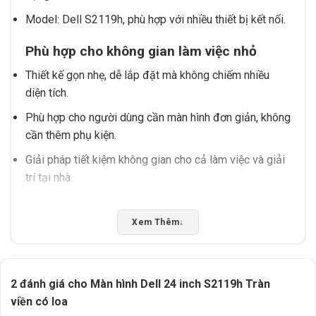
Model: Dell S2119h, phù hợp với nhiều thiết bị kết nối.
Phù hợp cho không gian làm việc nhỏ
Thiết kế gọn nhẹ, dễ lắp đặt mà không chiếm nhiều
diện tích.
Phù hợp cho người dùng cần màn hình đơn giản, không
cần thêm phụ kiện.
Giải pháp tiết kiệm không gian cho cả làm việc và giải
trí tại nhà.
Lưu ý khi chọn mua
Xem Thêm
↓
Nên kiểm tra thông số thực tế trước khi mua để đảm
bảo phù hợp với nhu cầu.
Chọn thiết bị có cổng kết nối tương thích với máy tính
2 đánh giá cho
Màn hình Dell 24 inch S2119h Tràn
hoặc laptop đang sử dụng.
viền có loa