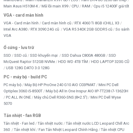
Main Asus H510M-K
Mã lỗi main X99
CPU
RAM
Cpu i5 12400F giá tốt
VGA - card màn hình
VGA - Card màn hình
Card màn hình cũ
RTX 4060 Ti 8GB iCHILL X3
Intel Arc A380
RTX 3090 24G cũ
VGA R5 340X 2GB GDDR5 cũ
So sánh
VGA
Ổ cứng - lưu trữ
SSD
SSD cũ
SSD khuyến mại
SSD Dahua C800A 480GB
SSD
McQuest Raptor 512GB NVMe
HDD WD 4TB TÍM
HDD LAPTOP 320G CŨ
USB 128G DATO 3.0 128G
PC - máy bộ - build PC
PC máy bộ
Máy Bộ HP ProOne 240 G10 AIO C03PMAT
Mini PC Dell
Optiplex 3060 i5-8500T
Máy bộ All In One Inspur AIO IIP-TT238 i7-13620H
PC ALL IN ONE
Máy chủ Dell R360-SNS |8×2.5”|
Mini PC Dell Wyse
5070
Tản nhiệt - fan RGB
Tản nhiệt - Fan led
Tản nhiệt nước
Tản nhiệt nước LCD Leopard Chill Arc
360
Tản nhiệt khí
Fan Tản Nhiệt Leopard Chính Hãng
Tản nhiệt CPU