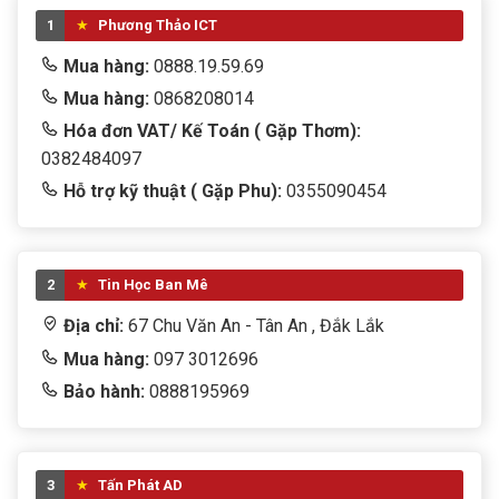
1
Phương Thảo ICT
Mua hàng:
0888.19.59.69
Mua hàng:
0868208014
Hóa đơn VAT/ Kế Toán ( Gặp Thơm):
0382484097
Hỗ trợ kỹ thuật ( Gặp Phu):
0355090454
2
Tin Học Ban Mê
Địa chỉ:
67 Chu Văn An - Tân An , Đắk Lắk
Mua hàng:
097 3012696
Bảo hành:
0888195969
3
Tấn Phát AD