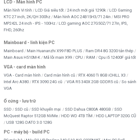
LCD - Màn hình PC
Màn hình Vi tính
LCD Giá siêu tốt
24 inch mới giá 1290k
LCD Gaming
KTC 27 inch, 2K/QH 300hz
Màn hình AOC 24B15H3/71 24in
MSI PRO
MP242L 24 inch - IPS - 100Hz
LCD gaming AOC 27G50Z/71 27in, IPS,
FHD, 260hz
Mainboard - linh kiện PC
Mainboard
Main Huananzhi X99 F8D PLUS
Ram DR4 8G 3200 tản thép
Main Asus H510M-K
Mã lỗi main X99
CPU
RAM
Cpu i5 12400F giá tốt
VGA - card màn hình
VGA - Card màn hình
Card màn hình cũ
RTX 4060 Ti 8GB iCHILL X3
Intel Arc A380
RTX 3090 24G cũ
VGA R5 340X 2GB GDDR5 cũ
So sánh
VGA
Ổ cứng - lưu trữ
SSD
SSD cũ
SSD khuyến mại
SSD Dahua C800A 480GB
SSD
McQuest Raptor 512GB NVMe
HDD WD 4TB TÍM
HDD LAPTOP 320G CŨ
USB 128G DATO 3.0 128G
PC - máy bộ - build PC