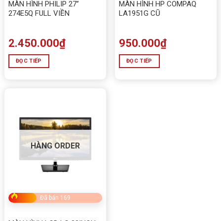
MÀN HÌNH PHILIP 27”
MÀN HÌNH HP COMPAQ
274E5Q FULL VIỀN
LA1951G CŨ
2.450.000
₫
950.000
₫
ĐỌC TIẾP
ĐỌC TIẾP
HÀNG ORDER
Đã bán 169