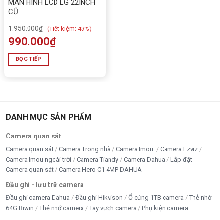
MÀN HÌNH LCD LG 22INCH
CŨ
1.950.000
₫
(
Tiết kiệm:
49%)
990.000
₫
ĐỌC TIẾP
DANH MỤC SẢN PHẨM
Camera quan sát
Camera quan sát
Camera Trong nhà
Camera Imou
Camera Ezviz
Camera Imou ngoài trời
Camera Tiandy
Camera Dahua
Lắp đặt
Camera quan sát
Camera Hero C1 4MP DAHUA
Đầu ghi - lưu trữ camera
Đầu ghi camera Dahua
Đầu ghi Hikvison
Ổ cứng 1TB camera
Thẻ nhớ
64G Biwin
Thẻ nhớ camera
Tay vươn camera
Phụ kiện camera