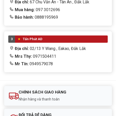
Địa chỉ:
67 Chu Văn An - Tân An , Đắk Lắk
Mua hàng:
097 3012696
Bảo hành:
0888195969
3
Tấn Phát AD
Địa chỉ:
02/13 Y Wang , Eakao, Đắk Lắk
Mrs Thy:
0971504411
Mr Tín:
0949579078
CHÍNH SÁCH GIAO HÀNG
Nhận hàng và thanh toán
ĐỔI TRẢ DỄ DÀNG