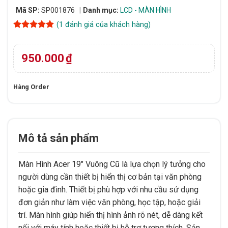
Mã SP:
SP001876
Danh mục:
LCD - MÀN HÌNH
(
1
đánh giá của khách hàng)
5
1
trên 5
dựa trên
đánh giá
950.000
₫
Hàng Order
Mô tả sản phẩm
Màn Hình Acer 19″ Vuông Cũ là lựa chọn lý tưởng cho
người dùng cần thiết bị hiển thị cơ bản tại văn phòng
hoặc gia đình. Thiết bị phù hợp với nhu cầu sử dụng
đơn giản như làm việc văn phòng, học tập, hoặc giải
trí. Màn hình giúp hiển thị hình ảnh rõ nét, dễ dàng kết
nối với máy tính hoặc thiết bị hỗ trợ tương thích. Sản