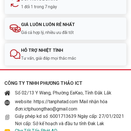
1 đổi 1 trong 7 ngày
GIÁ LUÔN LUÔN RẺ NHẤT
Giá cả hợp lý, nhiều ưu đãi tốt
HỖ TRỢ NHIỆT TÌNH
Tư vấn, giải đáp mọi thắc mắc
CÔNG TY TNHH PHƯƠNG THẢO ICT
Số 02/13 Y Wang, Phường EaKao, Tỉnh Đắk Lắk
website: https://tanphatad.com Mail nhận hóa
đơn:ictphuongthao@gmail.com
Giấy phép kd số :6001713639 Ngày cấp: 27/01/2021
Nơi cấp: Sở kế hoạch và đầu tư tỉnh Đak Lak
Chợ Tốt Tấn Phát AD