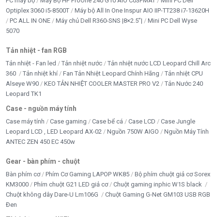
PC máy bộ
Máy Bộ HP ProOne 240 G10 AIO C03PMAT
Mini PC Dell
Optiplex 3060 i5-8500T
Máy bộ All In One Inspur AIO IIP-TT238 i7-13620H
PC ALL IN ONE
Máy chủ Dell R360-SNS |8×2.5”|
Mini PC Dell Wyse
5070
Tản nhiệt - fan RGB
Tản nhiệt - Fan led
Tản nhiệt nước
Tản nhiệt nước LCD Leopard Chill Arc
360
Tản nhiệt khí
Fan Tản Nhiệt Leopard Chính Hãng
Tản nhiệt CPU
Alseye W90
KEO TẢN NHIỆT COOLER MASTER PRO V2
Tản Nước 240
Leopard TK1
Case - nguồn máy tính
Case máy tính
Case gaming
Case bể cá
Case LCD
Case Jungle
Leopard LCD , LED Leopard AX-02
Nguồn 750W AIGO
Nguồn Máy Tính
ANTEC ZEN 450 EC 450w
Gear - bàn phím - chuột
Bàn phím cơ
Phím Cơ Gaming LAPOP WK85
Bộ phím chuột giả cơ Sorex
KM3000
Phím chuột G21 LED giả cơ
Chuột gaming inphic W1S black
Chuột không dây Dare-U Lm106G
Chuột Gaming G-Net GM103 USB RGB
Đen