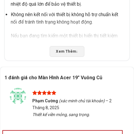
nhiệt độ quá lớn để bảo vệ thiết bị.
Không nên kết nối với thiết bị không hỗ trợ chuẩn kết
nối để tránh tình trạng không hoạt động.
Nếu bạn đang tìm kiếm một thiết bị hiển thị tiết kiệm
chi phí nhưng vẫn đảm bảo chất lượng, Màn Hình Acer
19″ Vuông Cũ là lựa chọn đáng cân nhắc. Tấn Phát AD
Xem Thêm
↓
sẵn sàng tư vấn chọn đúng sản phẩm, hỗ trợ kiểm tra
tương thích, giao hàng/tư vấn tại Buôn Ma Thuột, Đắk
Lắk. Liên hệ ngay để được hỗ trợ chi tiết!
1 đánh giá cho
Màn Hình Acer 19″ Vuông Cũ
Rate this product
Được xếp
Bấm 5 sao để ủng hộ shop
Phạm Cường
(xác minh chủ tài khoản)
–
2
hạng
5
5
Tháng 8, 2025
sao
Thiết kế viền mỏng, sang trọng.
Thông số kỹ thuật