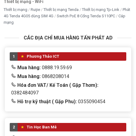
Thiết bị mạng - WiFi
Thiết bị mạng
Ruijie
Thiết bị mạng Tenda
Thiết bị mạng Tp-Link
Phát
4G Tenda 4G05 dùng SIM 4G
Switch PoE 8 Cổng Tenda S110PC
Cáp
mạng
CÁC ĐỊA CHỈ MUA HÀNG TẤN PHÁT AD
1
Phương Thảo ICT
Mua hàng:
0888.19.59.69
Mua hàng:
0868208014
Hóa đơn VAT/ Kế Toán ( Gặp Thơm):
0382484097
Hỗ trợ kỹ thuật ( Gặp Phu):
0355090454
2
Tin Học Ban Mê