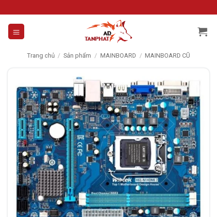
Skip
to
content
Trang chủ
/
Sản phẩm
/
MAINBOARD
/
MAINBOARD CŨ