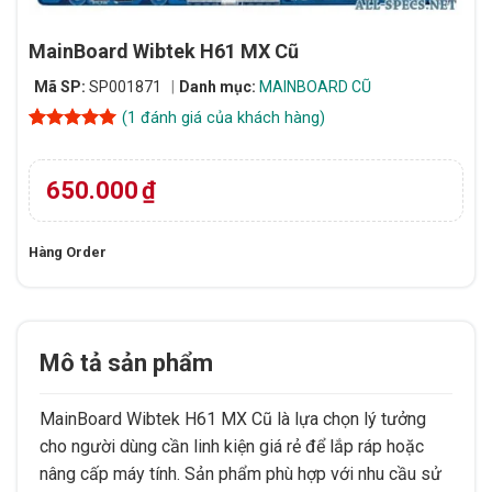
MainBoard Wibtek H61 MX Cũ
Mã SP:
SP001871
Danh mục:
MAINBOARD CŨ
(
1
đánh giá của khách hàng)
5
1
trên 5
dựa trên
đánh giá
650.000
₫
Hàng Order
Mô tả sản phẩm
MainBoard Wibtek H61 MX Cũ là lựa chọn lý tưởng
cho người dùng cần linh kiện giá rẻ để lắp ráp hoặc
nâng cấp máy tính. Sản phẩm phù hợp với nhu cầu sử