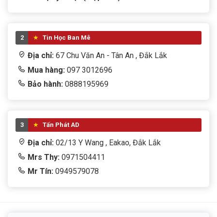
2
Tin Học Ban Mê
Địa chỉ:
67 Chu Văn An - Tân An , Đắk Lắk
Mua hàng:
097 3012696
Bảo hành:
0888195969
3
Tấn Phát AD
Địa chỉ:
02/13 Y Wang , Eakao, Đắk Lắk
Mrs Thy:
0971504411
Mr Tín:
0949579078