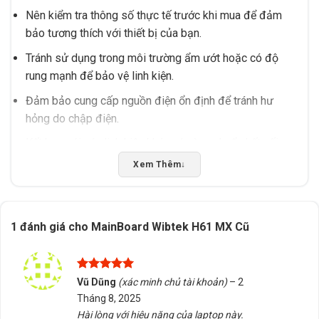
Nên kiểm tra thông số thực tế trước khi mua để đảm
bảo tương thích với thiết bị của bạn.
Tránh sử dụng trong môi trường ẩm ướt hoặc có độ
rung mạnh để bảo vệ linh kiện.
Đảm bảo cung cấp nguồn điện ổn định để tránh hư
hỏng do chập điện.
Kết hợp với các linh kiện khác có cùng chuẩn kết nối
để tối ưu hiệu năng.
Xem Thêm
↓
Nếu bạn cần tư vấn chọn đúng sản phẩm, hỗ trợ kiểm
tra tương thích, hoặc cần giao hàng/tư vấn tại Buôn
1 đánh giá cho
MainBoard Wibtek H61 MX Cũ
Ma Thuột, Đắk Lắk, hãy liên hệ Tấn Phát AD. Chúng tôi
sẵn sàng hỗ trợ bạn trong mọi bước từ chọn mua đến
lắp đặt.
Được xếp
Vũ Dũng
(xác minh chủ tài khoản)
–
2
hạng
5
5
Tháng 8, 2025
sao
Rate this product
Hài lòng với hiệu năng của laptop này.