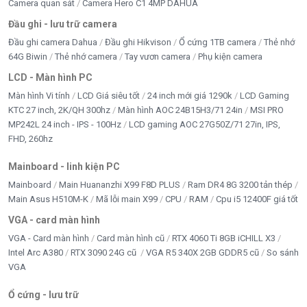
Camera quan sát
Camera Hero C1 4MP DAHUA
Đầu ghi - lưu trữ camera
Đầu ghi camera Dahua
Đầu ghi Hikvison
Ổ cứng 1TB camera
Thẻ nhớ
64G Biwin
Thẻ nhớ camera
Tay vươn camera
Phụ kiện camera
LCD - Màn hình PC
Màn hình Vi tính
LCD Giá siêu tốt
24 inch mới giá 1290k
LCD Gaming
KTC 27 inch, 2K/QH 300hz
Màn hình AOC 24B15H3/71 24in
MSI PRO
MP242L 24 inch - IPS - 100Hz
LCD gaming AOC 27G50Z/71 27in, IPS,
FHD, 260hz
Mainboard - linh kiện PC
Mainboard
Main Huananzhi X99 F8D PLUS
Ram DR4 8G 3200 tản thép
Main Asus H510M-K
Mã lỗi main X99
CPU
RAM
Cpu i5 12400F giá tốt
VGA - card màn hình
VGA - Card màn hình
Card màn hình cũ
RTX 4060 Ti 8GB iCHILL X3
Intel Arc A380
RTX 3090 24G cũ
VGA R5 340X 2GB GDDR5 cũ
So sánh
VGA
Ổ cứng - lưu trữ