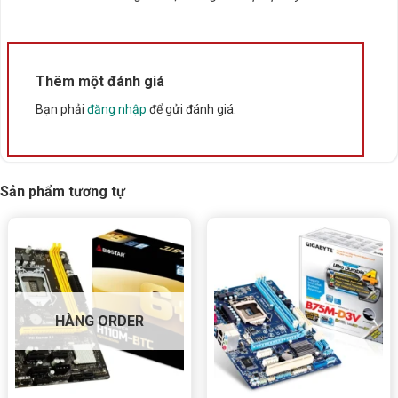
Bấm 5 sao để ủng hộ shop
Thông số kỹ thuật
Thêm một đánh giá
Bạn phải
đăng nhập
để gửi đánh giá.
Xuất xứ
Trung Quốc
Sản phẩm tương tự
HÀNG ORDER