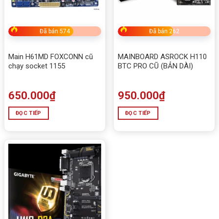
Đã bán 574
Đã bán 262
Main H61MD FOXCONN cũ
MAINBOARD ASROCK H110
chạy socket 1155
BTC PRO CŨ (BẢN DÀI)
650.000
₫
950.000
₫
ĐỌC TIẾP
ĐỌC TIẾP