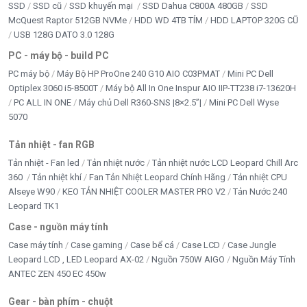
SSD
SSD cũ
SSD khuyến mại
SSD Dahua C800A 480GB
SSD
McQuest Raptor 512GB NVMe
HDD WD 4TB TÍM
HDD LAPTOP 320G CŨ
USB 128G DATO 3.0 128G
PC - máy bộ - build PC
PC máy bộ
Máy Bộ HP ProOne 240 G10 AIO C03PMAT
Mini PC Dell
Optiplex 3060 i5-8500T
Máy bộ All In One Inspur AIO IIP-TT238 i7-13620H
PC ALL IN ONE
Máy chủ Dell R360-SNS |8×2.5”|
Mini PC Dell Wyse
5070
Tản nhiệt - fan RGB
Tản nhiệt - Fan led
Tản nhiệt nước
Tản nhiệt nước LCD Leopard Chill Arc
360
Tản nhiệt khí
Fan Tản Nhiệt Leopard Chính Hãng
Tản nhiệt CPU
Alseye W90
KEO TẢN NHIỆT COOLER MASTER PRO V2
Tản Nước 240
Leopard TK1
Case - nguồn máy tính
Case máy tính
Case gaming
Case bể cá
Case LCD
Case Jungle
Leopard LCD , LED Leopard AX-02
Nguồn 750W AIGO
Nguồn Máy Tính
ANTEC ZEN 450 EC 450w
Gear - bàn phím - chuột