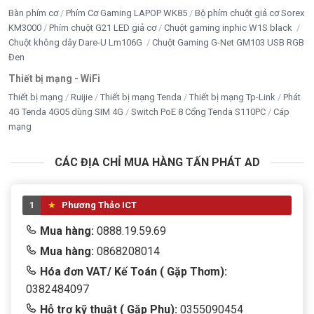
Bàn phím cơ
Phím Cơ Gaming LAPOP WK85
Bộ phím chuột giả cơ Sorex
KM3000
Phím chuột G21 LED giả cơ
Chuột gaming inphic W1S black
Chuột không dây Dare-U Lm106G
Chuột Gaming G-Net GM103 USB RGB
Đen
Thiết bị mạng - WiFi
Thiết bị mạng
Ruijie
Thiết bị mạng Tenda
Thiết bị mạng Tp-Link
Phát
4G Tenda 4G05 dùng SIM 4G
Switch PoE 8 Cổng Tenda S110PC
Cáp
mạng
CÁC ĐỊA CHỈ MUA HÀNG TẤN PHÁT AD
1
Phương Thảo ICT
Mua hàng:
0888.19.59.69
Mua hàng:
0868208014
Hóa đơn VAT/ Kế Toán ( Gặp Thơm):
0382484097
Hỗ trợ kỹ thuật ( Gặp Phu):
0355090454