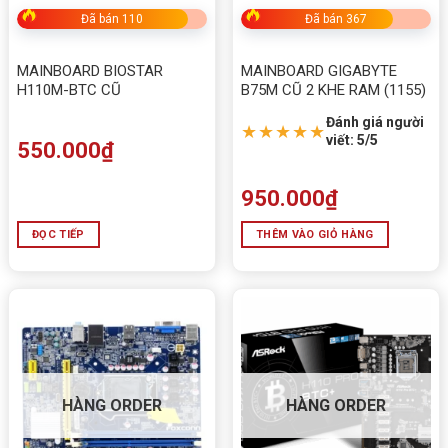
Đã bán 110
Đã bán 367
MAINBOARD BIOSTAR
MAINBOARD GIGABYTE
H110M-BTC CŨ
B75M CŨ 2 KHE RAM (1155)
Đánh giá người
★★★★★
viết: 5/5
550.000
₫
950.000
₫
ĐỌC TIẾP
THÊM VÀO GIỎ HÀNG
HÀNG ORDER
HÀNG ORDER