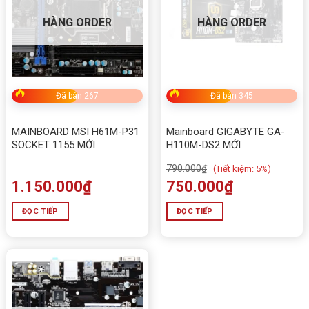
HÀNG ORDER
HÀNG ORDER
Đã bán 267
Đã bán 345
MAINBOARD MSI H61M-P31
Mainboard GIGABYTE GA-
SOCKET 1155 MỚI
H110M-DS2 MỚI
790.000
₫
(
Tiết kiệm:
5%)
1.150.000
₫
750.000
₫
ĐỌC TIẾP
ĐỌC TIẾP