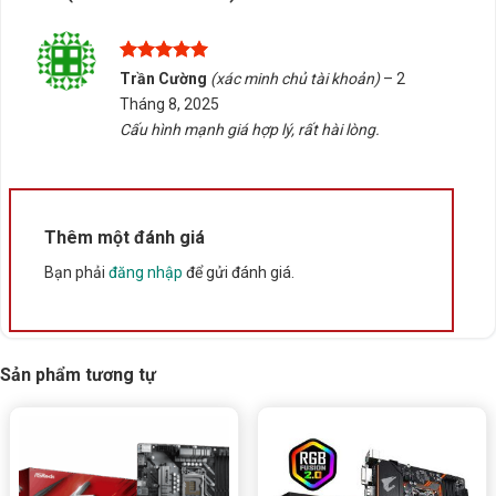
Xuất xứ
Trung Quốc
Được xếp
Trần Cường
(xác minh chủ tài khoản)
–
2
hạng
5
5
Tháng 8, 2025
sao
Cấu hình mạnh giá hợp lý, rất hài lòng.
Thêm một đánh giá
Bạn phải
đăng nhập
để gửi đánh giá.
Sản phẩm tương tự