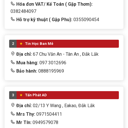
Hóa đơn VAT/ Kế Toán ( Gặp Thơm):
0382484097
Hỗ trợ kỹ thuật ( Gặp Phu):
0355090454
2
Tin Học Ban Mê
Địa chỉ:
67 Chu Văn An - Tân An , Đắk Lắk
Mua hàng:
097 3012696
Bảo hành:
0888195969
3
Tấn Phát AD
Địa chỉ:
02/13 Y Wang , Eakao, Đắk Lắk
Mrs Thy:
0971504411
Mr Tín:
0949579078