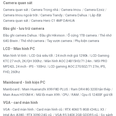
Camera quan sát
Camera quan sát
Camera Trong nhà
Camera Imou
Camera Ezviz
Camera Imou ngoài trời
Camera Tiandy
Camera Dahua
Lắp đặt
Camera quan sát
Camera Hero C1 4MP DAHUA
Đầu ghi - lưu trữ camera
Đầu ghi camera Dahua
Đầu ghi Hikvison
Ổ cứng 1TB camera
Thẻ nhớ
64G Biwin
Thẻ nhớ camera
Tay vươn camera
Phụ kiện camera
LCD - Màn hình PC
Màn hình Vi tính
LCD Giá siêu tốt
24 inch mới giá 1290k
LCD Gaming
KTC 27 inch, 2K/QH 300hz
Màn hình AOC 24B15H3/71 24in
MSI PRO
MP242L 24 inch - IPS - 100Hz
LCD gaming AOC 27G50Z/71 27in, IPS,
FHD, 260hz
Mainboard - linh kiện PC
Mainboard
Main Huananzhi X99 F8D PLUS
Ram DR4 8G 3200 tản thép
Main Asus H510M-K
Mã lỗi main X99
CPU
RAM
Cpu i5 12400F giá tốt
VGA - card màn hình
VGA - Card màn hình
Card màn hình cũ
RTX 4060 Ti 8GB iCHILL X3
Intel Arc A380
RTX 3090 24G cũ
VGA R5 340X 2GB GDDR5 cũ
So sánh