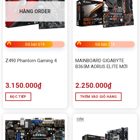
HÀNG ORDER
Đã bán 678
Đã bán 218
Z490 Phantom Gaming 4
MAINBOARD GIGABYTE
B365M AORUS ELITE MỚI
3.150.000
₫
2.250.000
₫
ĐỌC TIẾP
THÊM VÀO GIỎ HÀNG