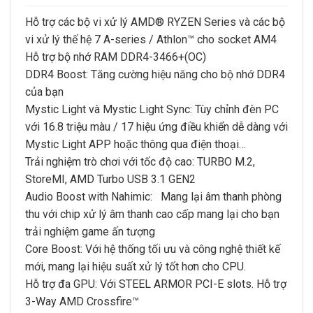
Hỗ trợ các bộ vi xử lý AMD® RYZEN Series và các bộ
vi xử lý thế hệ 7 A-series / Athlon™ cho socket AM4
Hỗ trợ bộ nhớ RAM DDR4-3466+(OC)
DDR4 Boost: Tăng cường hiệu năng cho bộ nhớ DDR4
của bạn
Mystic Light và Mystic Light Sync: Tùy chỉnh đèn PC
với 16.8 triệu màu / 17 hiệu ứng điều khiển dễ dàng với
Mystic Light APP hoặc thông qua điện thoại…
Trải nghiệm trò chơi với tốc độ cao: TURBO M.2,
StoreMI, AMD Turbo USB 3.1 GEN2
Audio Boost with Nahimic: Mang lại âm thanh phòng
thu với chip xử lý âm thanh cao cấp mang lại cho bạn
trải nghiệm game ấn tượng
Core Boost: Với hệ thống tối ưu và công nghệ thiết kế
mới, mang lại hiệu suất xử lý tốt hơn cho CPU.
Hỗ trợ đa GPU: Với STEEL ARMOR PCI-E slots. Hỗ trợ
3-Way AMD Crossfire™