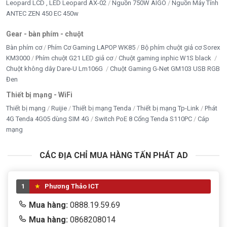
Leopard LCD , LED Leopard AX-02
Nguồn 750W AIGO
Nguồn Máy Tính
ANTEC ZEN 450 EC 450w
Gear - bàn phím - chuột
Bàn phím cơ
Phím Cơ Gaming LAPOP WK85
Bộ phím chuột giả cơ Sorex
KM3000
Phím chuột G21 LED giả cơ
Chuột gaming inphic W1S black
Chuột không dây Dare-U Lm106G
Chuột Gaming G-Net GM103 USB RGB
Đen
Thiết bị mạng - WiFi
Thiết bị mạng
Ruijie
Thiết bị mạng Tenda
Thiết bị mạng Tp-Link
Phát
4G Tenda 4G05 dùng SIM 4G
Switch PoE 8 Cổng Tenda S110PC
Cáp
mạng
CÁC ĐỊA CHỈ MUA HÀNG TẤN PHÁT AD
1
Phương Thảo ICT
Mua hàng:
0888.19.59.69
Mua hàng:
0868208014