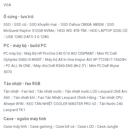
VGA
Ổ cứng - lưu trữ
SSD
SSD cũ
SSD khuyến mại
SSD Dahua C800A 480GB
SSD
McQuest Raptor 512GB NVMe
HDD WD 4TB TÍM
HDD LAPTOP 320G CŨ
USB 128G DATO 3.0 128G
PC - máy bộ - build PC
PC máy bộ
Máy Bộ HP ProOne 240 G10 AIO C03PMAT
Mini PC Dell
Optiplex 3060 i5-8500T
Máy bộ All In One Inspur AIO IIP-TT238 i7-13620H
PC ALL IN ONE
Máy chủ Dell R360-SNS |8×2.5”|
Mini PC Dell Wyse
5070
Tản nhiệt - fan RGB
Tản nhiệt - Fan led
Tản nhiệt nước
Tản nhiệt nước LCD Leopard Chill Arc
360
Tản nhiệt khí
Fan Tản Nhiệt Leopard Chính Hãng
Tản nhiệt CPU
Alseye W90
KEO TẢN NHIỆT COOLER MASTER PRO V2
Tản Nước 240
Leopard TK1
Case - nguồn máy tính
Case máy tính
Case gaming
Case bể cá
Case LCD
Case Jungle