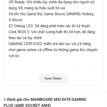
VR Ready: Với nhiều tùy chỉnh đa dạng cho người sử
dụng VR, mang lại hiệu suất tối ưu.
Vũ khí cho Game thủ: Game Boost, GAMING Hotkey,
X-Boost
EZ Debug LED: Dễ dàng phát hiện các lỗi kỹ thuật
Click BIOS 5: Với chất lượng hiển thị tốt hơn, dễ dàng
thao tác và tùy chỉnh
GAMING CERTIFIED: Kiểm tra liên tục với 24 tiếng
chơi game online và offline từ những game thủ chuyên
nghiệp.
Rate this product
Bấm 5 sao để ủng hộ shop
Xem Thêm
↓
Thông số kỹ thuật
1 đánh giá cho
MAINBOARD MSI X470 GAMING
PLUS (AMD SOCKET AM4)