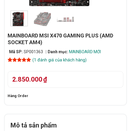
MAINBOARD MSI X470 GAMING PLUS (AMD
SOCKET AM4)
Mã SP:
SP001363
Danh mục:
MAINBOARD MỚI
(
1
đánh giá của khách hàng)
5
1
trên 5
dựa trên
đánh giá
2.850.000
₫
Hàng Order
Mô tả sản phẩm