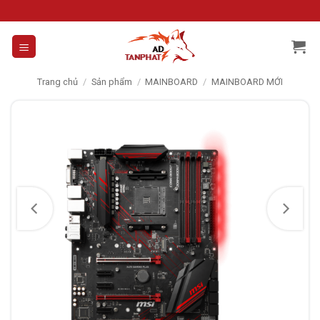
Skip
to
content
Trang chủ
/
Sản phẩm
/
MAINBOARD
/
MAINBOARD MỚI