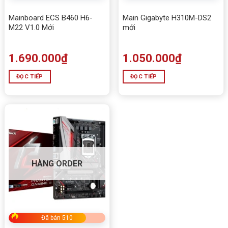
Mainboard ECS B460 H6-
Main Gigabyte H310M-DS2
M22 V1.0 Mới
mới
1.690.000
₫
1.050.000
₫
ĐỌC TIẾP
ĐỌC TIẾP
HÀNG ORDER
Đã bán 510