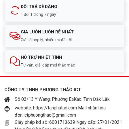
ĐỔI TRẢ DỄ DÀNG
1 đổi 1 trong 7 ngày
GIÁ LUÔN LUÔN RẺ NHẤT
Giá cả hợp lý, nhiều ưu đãi tốt
HỖ TRỢ NHIỆT TÌNH
Tư vấn, giải đáp mọi thắc mắc
CÔNG TY TNHH PHƯƠNG THẢO ICT
Số 02/13 Y Wang, Phường EaKao, Tỉnh Đắk Lắk
website: https://tanphatad.com Mail nhận hóa
đơn:ictphuongthao@gmail.com
Giấy phép kd số :6001713639 Ngày cấp: 27/01/2021