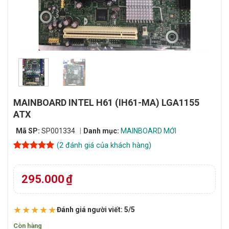
MAINBOARD INTEL H61 (IH61-MA) LGA1155
ATX
Mã SP:
SP001334
Danh mục:
MAINBOARD MỚI
(
2
đánh giá của khách hàng)
5
2
trên 5
dựa trên
đánh giá
295.000
₫
★★★★★
Đánh giá người viết: 5/5
Còn hàng