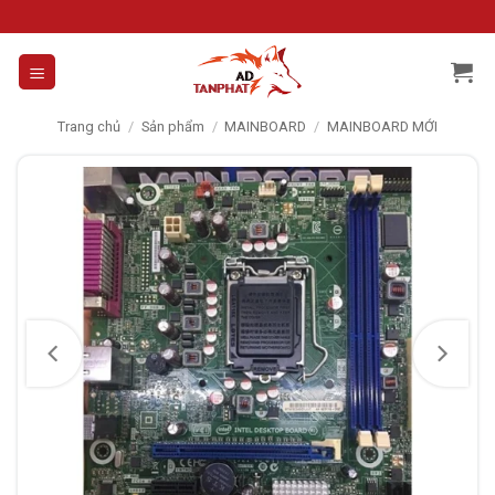
Skip
to
content
Trang chủ
/
Sản phẩm
/
MAINBOARD
/
MAINBOARD MỚI