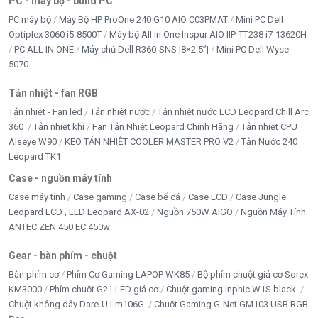
PC - máy bộ - build PC
PC máy bộ
Máy Bộ HP ProOne 240 G10 AIO C03PMAT
Mini PC Dell
Optiplex 3060 i5-8500T
Máy bộ All In One Inspur AIO IIP-TT238 i7-13620H
PC ALL IN ONE
Máy chủ Dell R360-SNS |8×2.5”|
Mini PC Dell Wyse
5070
Tản nhiệt - fan RGB
Tản nhiệt - Fan led
Tản nhiệt nước
Tản nhiệt nước LCD Leopard Chill Arc
360
Tản nhiệt khí
Fan Tản Nhiệt Leopard Chính Hãng
Tản nhiệt CPU
Alseye W90
KEO TẢN NHIỆT COOLER MASTER PRO V2
Tản Nước 240
Leopard TK1
Case - nguồn máy tính
Case máy tính
Case gaming
Case bể cá
Case LCD
Case Jungle
Leopard LCD , LED Leopard AX-02
Nguồn 750W AIGO
Nguồn Máy Tính
ANTEC ZEN 450 EC 450w
Gear - bàn phím - chuột
Bàn phím cơ
Phím Cơ Gaming LAPOP WK85
Bộ phím chuột giả cơ Sorex
KM3000
Phím chuột G21 LED giả cơ
Chuột gaming inphic W1S black
Chuột không dây Dare-U Lm106G
Chuột Gaming G-Net GM103 USB RGB