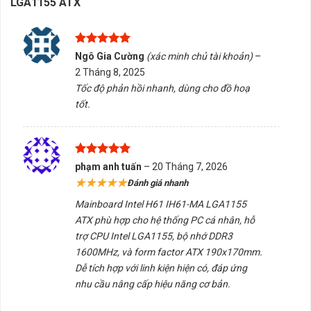
LGA1155 ATX
Được xếp
Ngô Gia Cường
(xác minh chủ tài khoản)
–
hạng
5
5
2 Tháng 8, 2025
sao
Tốc độ phản hồi nhanh, dùng cho đồ hoạ
tốt.
Được xếp
phạm anh tuấn
–
20 Tháng 7, 2026
hạng
5
5
★★★★★
Đánh giá nhanh
sao
Mainboard Intel H61 IH61-MA LGA1155
ATX phù hợp cho hệ thống PC cá nhân, hỗ
trợ CPU Intel LGA1155, bộ nhớ DDR3
1600MHz, và form factor ATX 190x170mm.
Dễ tích hợp với linh kiện hiện có, đáp ứng
nhu cầu nâng cấp hiệu năng cơ bản.