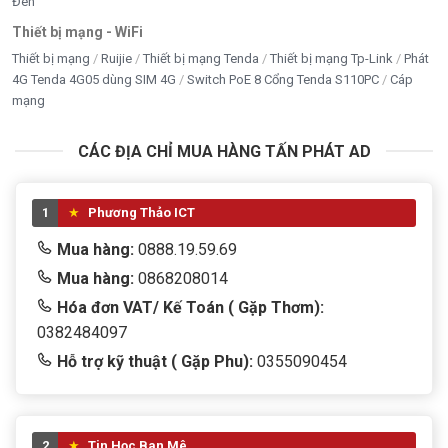
Đen
Thiết bị mạng - WiFi
Thiết bị mạng
Ruijie
Thiết bị mạng Tenda
Thiết bị mạng Tp-Link
Phát
4G Tenda 4G05 dùng SIM 4G
Switch PoE 8 Cổng Tenda S110PC
Cáp
mạng
CÁC ĐỊA CHỈ MUA HÀNG TẤN PHÁT AD
1
Phương Thảo ICT
Mua hàng:
0888.19.59.69
Mua hàng:
0868208014
Hóa đơn VAT/ Kế Toán ( Gặp Thơm):
0382484097
Hỗ trợ kỹ thuật ( Gặp Phu):
0355090454
2
Tin Học Ban Mê