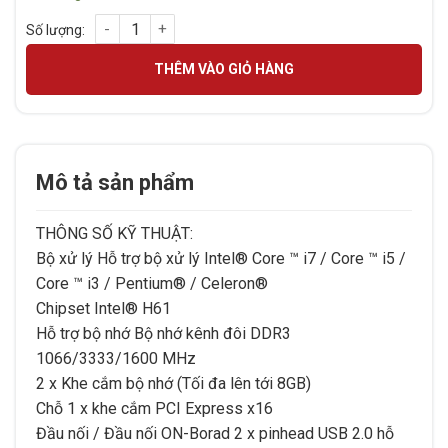
MAINBOARD INTEL H61 (IH61-MA) LGA1155 ATX số lượng
THÊM VÀO GIỎ HÀNG
Mô tả sản phẩm
THÔNG SỐ KỸ THUẬT:
Bộ xử lý Hỗ trợ bộ xử lý Intel® Core ™ i7 / Core ™ i5 /
Core ™ i3 / Pentium® / Celeron®
Chipset Intel® H61
Hỗ trợ bộ nhớ Bộ nhớ kênh đôi DDR3
1066/3333/1600 MHz
2 x Khe cắm bộ nhớ (Tối đa lên tới 8GB)
Chỗ 1 x khe cắm PCI Express x16
Đầu nối / Đầu nối ON-Borad 2 x pinhead USB 2.0 hỗ