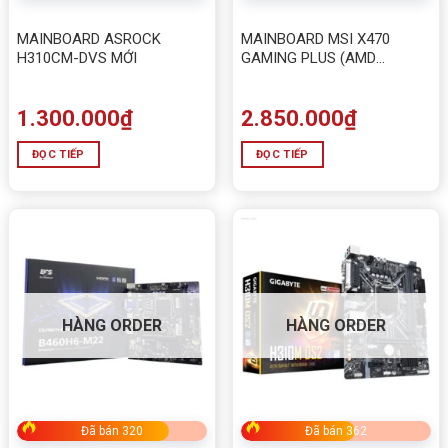
MAINBOARD ASROCK
MAINBOARD MSI X470
H310CM-DVS MỚI
GAMING PLUS (AMD
SOCKET AM4)
1.300.000
₫
2.850.000
₫
ĐỌC TIẾP
ĐỌC TIẾP
HÀNG ORDER
HÀNG ORDER
Đã bán 320
Đã bán 362