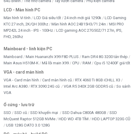
64G Biwin
Thẻ nhớ camera
Tay vươn camera
Phụ kiện camera
LCD - Màn hình PC
Màn hình Vi tính
LCD Giá siêu tốt
24 inch mới giá 1290k
LCD Gaming
KTC 27 inch, 2K/QH 300hz
Màn hình AOC 24B15H3/71 24in
MSI PRO
MP242L 24 inch - IPS - 100Hz
LCD gaming AOC 27G50Z/71 27in, IPS,
FHD, 260hz
Mainboard - linh kiện PC
Mainboard
Main Huananzhi X99 F8D PLUS
Ram DR4 8G 3200 tản thép
Main Asus H510M-K
Mã lỗi main X99
CPU
RAM
Cpu i5 12400F giá tốt
VGA - card màn hình
VGA - Card màn hình
Card màn hình cũ
RTX 4060 Ti 8GB iCHILL X3
Intel Arc A380
RTX 3090 24G cũ
VGA R5 340X 2GB GDDR5 cũ
So sánh
VGA
Ổ cứng - lưu trữ
SSD
SSD cũ
SSD khuyến mại
SSD Dahua C800A 480GB
SSD
McQuest Raptor 512GB NVMe
HDD WD 4TB TÍM
HDD LAPTOP 320G CŨ
USB 128G DATO 3.0 128G