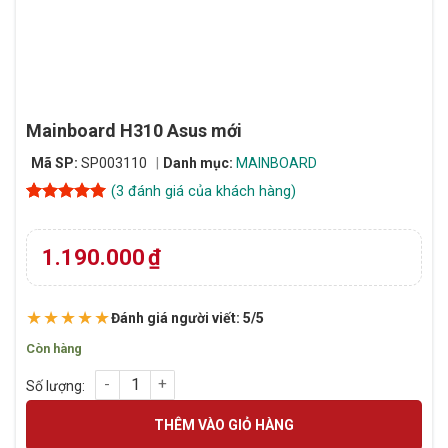
Mainboard H310 Asus mới
Mã SP:
SP003110
Danh mục:
MAINBOARD
(
3
đánh giá của khách hàng)
5
3
trên 5
dựa trên
đánh giá
1.190.000
₫
★★★★★
Đánh giá người viết: 5/5
Còn hàng
Mainboard H310 Asus mới số lượng
THÊM VÀO GIỎ HÀNG