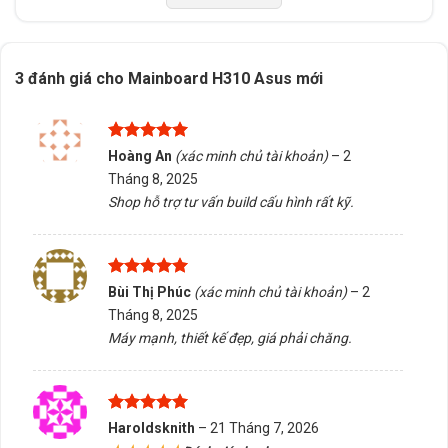
Dùng cho các mục đích như chơi game, làm việc văn
phòng hoặc chạy phần mềm chuyên dụng.
3 đánh giá cho
Mainboard H310 Asus mới
Tấn Phát AD cung cấp dịch vụ tư vấn chọn đúng linh
kiện, hỗ trợ kiểm tra tương thích và giao hàng/tư vấn
tại Buôn Ma Thuột, Đắk Lắk. Liên hệ ngay để được hỗ
Được xếp
Hoàng An
(xác minh chủ tài khoản)
–
2
hạng
5
5
trợ tận tâm!
Tháng 8, 2025
sao
Shop hỗ trợ tư vấn build cấu hình rất kỹ.
5/5 - (1 bình chọn)
Bấm 5 sao để ủng hộ shop
Được xếp
Bùi Thị Phúc
(xác minh chủ tài khoản)
–
2
hạng
5
5
Tháng 8, 2025
sao
Thông số kỹ thuật
Máy mạnh, thiết kế đẹp, giá phải chăng.
Xuất xứ
Trung Quốc
Được xếp
Haroldsknith
–
21 Tháng 7, 2026
hạng
5
5