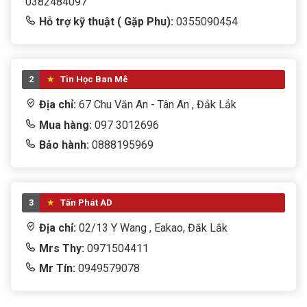
0382484097
Hỗ trợ kỹ thuật ( Gặp Phu):
0355090454
2
Tin Học Ban Mê
Địa chỉ:
67 Chu Văn An - Tân An , Đắk Lắk
Mua hàng:
097 3012696
Bảo hành:
0888195969
3
Tấn Phát AD
Địa chỉ:
02/13 Y Wang , Eakao, Đắk Lắk
Mrs Thy:
0971504411
Mr Tín:
0949579078