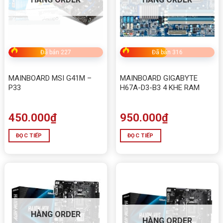
Đã bán 227
Đã bán 316
MAINBOARD MSI G41M –
MAINBOARD GIGABYTE
P33
H67A-D3-B3 4 KHE RAM
450.000
₫
950.000
₫
ĐỌC TIẾP
ĐỌC TIẾP
HÀNG ORDER
HÀNG ORDER