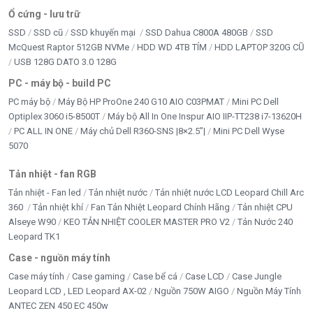
Ổ cứng - lưu trữ
SSD
SSD cũ
SSD khuyến mại
SSD Dahua C800A 480GB
SSD
McQuest Raptor 512GB NVMe
HDD WD 4TB TÍM
HDD LAPTOP 320G CŨ
USB 128G DATO 3.0 128G
PC - máy bộ - build PC
PC máy bộ
Máy Bộ HP ProOne 240 G10 AIO C03PMAT
Mini PC Dell
Optiplex 3060 i5-8500T
Máy bộ All In One Inspur AIO IIP-TT238 i7-13620H
PC ALL IN ONE
Máy chủ Dell R360-SNS |8×2.5”|
Mini PC Dell Wyse
5070
Tản nhiệt - fan RGB
Tản nhiệt - Fan led
Tản nhiệt nước
Tản nhiệt nước LCD Leopard Chill Arc
360
Tản nhiệt khí
Fan Tản Nhiệt Leopard Chính Hãng
Tản nhiệt CPU
Alseye W90
KEO TẢN NHIỆT COOLER MASTER PRO V2
Tản Nước 240
Leopard TK1
Case - nguồn máy tính
Case máy tính
Case gaming
Case bể cá
Case LCD
Case Jungle
Leopard LCD , LED Leopard AX-02
Nguồn 750W AIGO
Nguồn Máy Tính
ANTEC ZEN 450 EC 450w