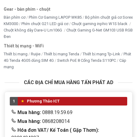
Gear - bàn phím - chuột
Bàn phím cơ
Phím Cơ Gaming LAPOP WK85
Bộ phím chuột giả cơ Sorex
KM3000
Phím chuột G21 LED giả cơ
Chuột gaming inphic W1S black
Chuột không dây Dare-U Lm106G
Chuột Gaming G-Net GM103 USB RGB
Đen
Thiết bị mạng - WiFi
Thiết bị mạng
Ruijie
Thiết bị mạng Tenda
Thiết bị mạng Tp-Link
Phát
4G Tenda 4G05 dùng SIM 4G
Switch PoE 8 Cổng Tenda S110PC
Cáp
mạng
CÁC ĐỊA CHỈ MUA HÀNG TẤN PHÁT AD
1
Phương Thảo ICT
Mua hàng:
0888.19.59.69
Mua hàng:
0868208014
Hóa đơn VAT/ Kế Toán ( Gặp Thơm):