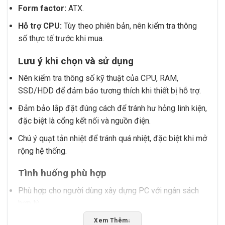
Form factor:
ATX.
Hỗ trợ CPU:
Tùy theo phiên bản, nên kiểm tra thông
số thực tế trước khi mua.
Lưu ý khi chọn và sử dụng
Nên kiểm tra thông số kỹ thuật của CPU, RAM,
SSD/HDD để đảm bảo tương thích khi thiết bị hỗ trợ.
Đảm bảo lắp đặt đúng cách để tránh hư hỏng linh kiện,
đặc biệt là cổng kết nối và nguồn điện.
Chú ý quạt tản nhiệt để tránh quá nhiệt, đặc biệt khi mở
rộng hệ thống.
Tình huống phù hợp
Phù hợp cho người dùng xây dựng PC với ngân sách
hợp lý.
Hỗ trợ nâng cấp hệ thống cũ khi thiết bị hỗ trợ.
Xem Thêm
↓