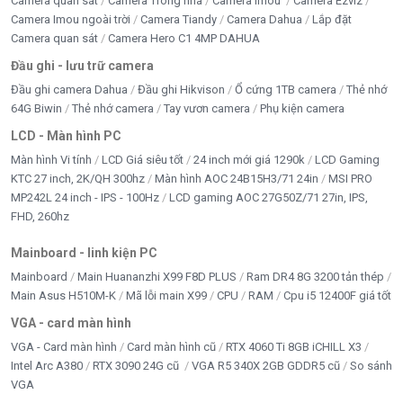
Camera quan sát
Camera Trong nhà
Camera Imou
Camera Ezviz
Camera Imou ngoài trời
Camera Tiandy
Camera Dahua
Lắp đặt
Camera quan sát
Camera Hero C1 4MP DAHUA
Đầu ghi - lưu trữ camera
Đầu ghi camera Dahua
Đầu ghi Hikvison
Ổ cứng 1TB camera
Thẻ nhớ
64G Biwin
Thẻ nhớ camera
Tay vươn camera
Phụ kiện camera
LCD - Màn hình PC
Màn hình Vi tính
LCD Giá siêu tốt
24 inch mới giá 1290k
LCD Gaming
KTC 27 inch, 2K/QH 300hz
Màn hình AOC 24B15H3/71 24in
MSI PRO
MP242L 24 inch - IPS - 100Hz
LCD gaming AOC 27G50Z/71 27in, IPS,
FHD, 260hz
Mainboard - linh kiện PC
Mainboard
Main Huananzhi X99 F8D PLUS
Ram DR4 8G 3200 tản thép
Main Asus H510M-K
Mã lỗi main X99
CPU
RAM
Cpu i5 12400F giá tốt
VGA - card màn hình
VGA - Card màn hình
Card màn hình cũ
RTX 4060 Ti 8GB iCHILL X3
Intel Arc A380
RTX 3090 24G cũ
VGA R5 340X 2GB GDDR5 cũ
So sánh
VGA